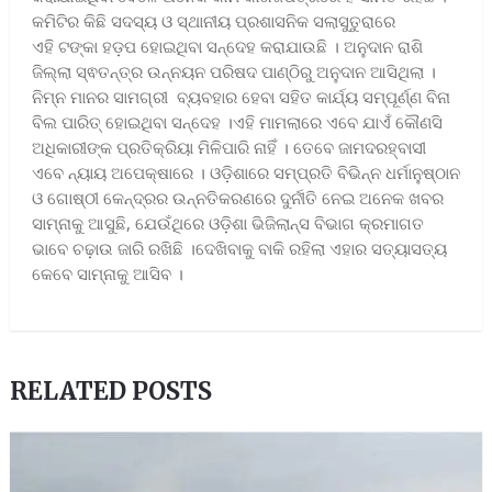
କମିଟିର କିଛି ସଦସ୍ୟ ଓ ସ୍ଥାନୀୟ ପ୍ରଶାସନିକ ସଲାସୁତୁରାରେ
ଏହି ଟଙ୍କା ହଡ଼ପ ହୋଇଥିବା ସନ୍ଦେହ କରାଯାଉଛି । ଅନୁଦାନ ରାଶି
ଜିଲ୍ଲା ସ୍ଵତନ୍ତ୍ର ଉନ୍ନୟନ ପରିଷଦ ପାଣ୍ଠିରୁ ଅନୁଦାନ ଆସିଥିଲା ।
ନିମ୍ନ ମାନର ସାମଗ୍ରୀ ବ୍ୟବହାର ହେବା ସହିତ କାର୍ଯ୍ୟ ସମ୍ପୂର୍ଣ୍ଣ ବିନା
ବିଲ ପାରିତ୍ ହୋଇଥିବା ସନ୍ଦେହ ।ଏହି ମାମଲାରେ ଏବେ ଯାଏଁ କୌଣସି
ଅଧିକାରୀଙ୍କ ପ୍ରତିକ୍ରିୟା ମିଳିପାରି ନାହିଁ । ତେବେ ଜାମଦରହ୍ବାସୀ
ଏବେ ନ୍ୟାୟ ଅପେକ୍ଷାରେ । ଓଡ଼ିଶାରେ ସମ୍ପ୍ରତି ବିଭିନ୍ନ ଧର୍ମାନୁଷ୍ଠାନ
ଓ ଗୋଷ୍ଠୀ କେନ୍ଦ୍ରର ଉନ୍ନତିକରଣରେ ଦୁର୍ନୀତି ନେଇ ଅନେକ ଖବର
ସାମ୍ନାକୁ ଆସୁଛି, ଯେଉଁଥିରେ ଓଡ଼ିଶା ଭିଜିଲାନ୍ସ ବିଭାଗ କ୍ରମାଗତ
ଭାବେ ଚଢ଼ାଉ ଜାରି ରଖିଛି ।ଦେଖିବାକୁ ବାକି ରହିଲା ଏହାର ସତ୍ୟାସତ୍ୟ
କେବେ ସାମ୍ନାକୁ ଆସିବ ।
RELATED POSTS