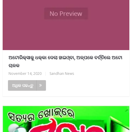
ଅଟୋରିକ୍ସାକୁ ଧକ୍କା ଦେଲା ହାଇଓ୍ବା, ଅଳ୍ପକେ ବର୍ତ୍ତିଲେ ଅଟୋ
ଚାଳକ
November 14, 2020
|
Sandhan News
ଅଧିକ ପଢନ୍ତୁ