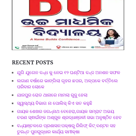
RECENT POSTS
ଯୁଗି ଯୁଗେନ ବନ୍ଧ କୁ ନେଇ ୧୨ ଘଣ୍ଟିଆ ବନ୍ଦ ଅନଶନ ସଫଳ
ଲଗାଣ ବର୍ଷାରେ ଭାଙ୍ଗିଲା ଗୃହର ଛପର, ଅଳ୍ପକେ ବର୍ତ୍ତିଲେ
ପରିବାର ଲୋକେ
ଯାଜପୁର ରୋଡ ଥାନାରେ ମାମଲା ରୁଜୁ ହେଲା
ସ୍ୱାସ୍ଥ୍ୟ ବିଭାଗ ନା ପୋଲିସ୍ କିଏ ସତ କହୁଛି
ଗାୟକ ଶେଖର ଜଗନ୍ନାଥ ବେହେରା,ଗାୟକ ସମ୍ରାଟ ଅଭୟ
ଚରଣ ସ୍ଵାଇଁଙ୍କ ଅଶ୍ରୁଳ ଶ୍ରଦ୍ଧାଞ୍ଜଳୀ ସଭା ଅନୁଷ୍ଠିତ ହେବ
ବନ୍ୟାଞ୍ଚଳରେ ପ୍ରଶାସନ:ପକ୍ଷରୁ ରିଲିଫ୍ କିଟ୍ ବଣ୍ଟନ ସହ
ତୁରନ୍ତ ପୁନରୁଦ୍ଧାର କାର୍ଯ୍ୟ ସମୀକ୍ଷା