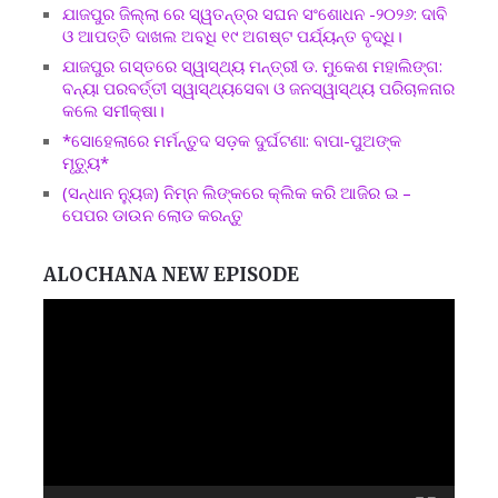
ଯାଜପୁର ଜିଲ୍ଲା ରେ ସ୍ୱତନ୍ତ୍ର ସଘନ ସଂଶୋଧନ -୨୦୨୬: ଦାବି
ଓ ଆପତ୍ତି ଦାଖଲ ଅବଧି ୧୯ ଅଗଷ୍ଟ ପର୍ଯ୍ୟନ୍ତ ବୃଦ୍ଧି।
ଯାଜପୁର ଗସ୍ତରେ ସ୍ୱାସ୍ଥ୍ୟ ମନ୍ତ୍ରୀ ଡ. ମୁକେଶ ମହାଲିଙ୍ଗ:
ବନ୍ୟା ପରବର୍ତ୍ତୀ ସ୍ୱାସ୍ଥ୍ୟସେବା ଓ ଜନସ୍ୱାସ୍ଥ୍ୟ ପରିଚାଳନାର
କଲେ ସମୀକ୍ଷା।
*ସୋହେଲାରେ ମର୍ମନ୍ତୁଦ ସଡ଼କ ଦୁର୍ଘଟଣା: ବାପା-ପୁଅଙ୍କ
ମୃତ୍ୟୁ*
(ସନ୍ଧାନ ନ୍ୟୁଜ) ନିମ୍ନ ଲିଙ୍କରେ କ୍ଲିକ କରି ଆଜିର ଇ –
ପେପର ଡାଉନ ଲୋଡ କରନ୍ତୁ
ALOCHANA NEW EPISODE
Video
Player