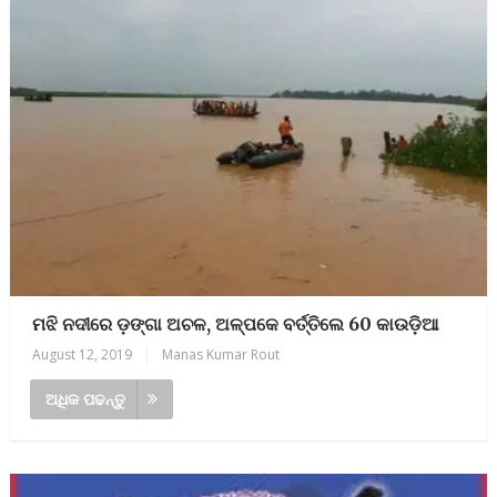
ମଝି ନଦୀରେ ଡ଼ଙ୍ଗା ଅଚଳ, ଅଳ୍ପକେ ବର୍ତ୍ତିଲେ 60 କାଉଡ଼ିଆ
August 12, 2019
|
Manas Kumar Rout
ଅଧିକ ପଢନ୍ତୁ