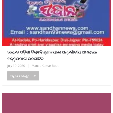
ଉତ୍ତର ଓଡ଼ିଶା ବିଶ୍ଵବିଦ୍ୟାଳୟରେ ଅନ୍ତର୍ଜାତୀୟ ଅନଲାଇନ
ବକ୍ତୃତାମାଳା ଉଦଘାଟିତ
July 19, 2020
|
Manas Kumar Rout
ଅଧିକ ପଢନ୍ତୁ