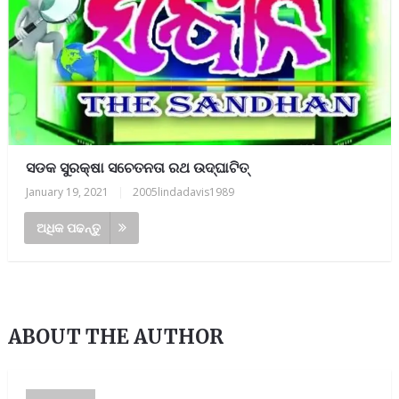
ସଡକ ସୁରକ୍ଷା ସଚେତନତା ରଥ ଉଦ୍‌ଘାଟିତ୍
January 19, 2021
|
2005lindadavis1989
ଅଧିକ ପଢନ୍ତୁ
ABOUT THE AUTHOR