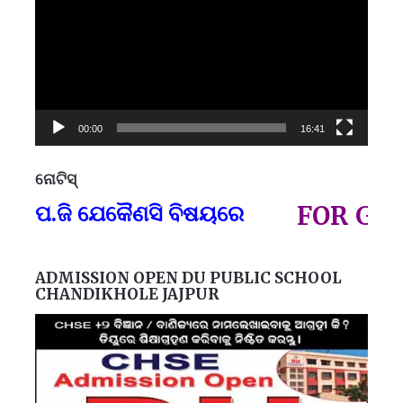
00:00
16:41
ନୋଟିସ୍
ପ୍
.ଜି ଯେକୈଣସି ବିଷୟରେ
FOR GOVT A
ADMISSION OPEN DU PUBLIC SCHOOL
CHANDIKHOLE JAJPUR