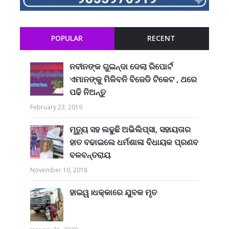
POPULAR
RECENT
ନବୀନଙ୍କ ଗୁଇନ୍ଦା ଦେଲା ରିପୋର୍ଟ
ଏମାନଙ୍କୁ ମିଳିବନି ବିଜେଡି ଟିକେଟ , ଥରେ
ପଢି ନିଅନ୍ତୁ
February 23, 2019
ମୃତ୍ୟୁ ସହ ଲଢୁଛି ଅଭିଲିପ୍ସା, ସହାୟତାର
ହାତ ବଢାଇଲେ ଧର୍ମଶାଳା ବିଧାୟକ ପ୍ରଣବ
ବଳବନ୍ତରାୟ
November 10, 2018
ହାଇୱ।ଧକ୍କାରେ ଯୁବକ ମୃତ