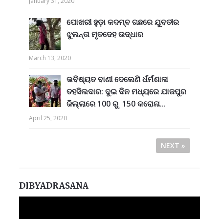
January 31, 2020
ପୋଖରୀ ହୁଡ଼ା କଦମ୍ବ ଗଛରେ ଯୁବତୀର
ଝୁଲନ୍ତା ମୃତଦେହ ଉଦ୍ଧାର
March 13, 2020
ଭବିଷ୍ୟତ ବାଣୀ ଦେଲେଣି ର୍ଧର୍ମଶାଳା
ତହସିଲଦାର: ଦୁଇ ଦିନ ମଧ୍ୟରେ ଯାଜପୁର
ଜିଲ୍ଲାରେ 100 ରୁ 150 କରୋନା...
April 25, 2020
NEXT »
DIBYADRASANA
Video
Player