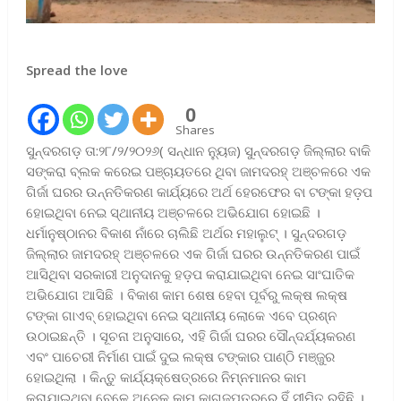
Spread the love
0
Shares
ସୁନ୍ଦରଗଡ଼ ତା:୨୮/୨/୨୦୨୬( ସନ୍ଧାନ ନ୍ୟୁଜ) ସୁନ୍ଦରଗଡ଼ ଜିଲ୍ଲାର ବାକି
ସଙ୍କରା ବ୍ଲକ କରେଇ ପଞ୍ଚାୟତରେ ଥିବା ଜାମଦରହ୍ ଅଞ୍ଚଳରେ ଏକ
ଗିର୍ଜା ଘରର ଉନ୍ନତିକରଣ କାର୍ଯ୍ୟରେ ଅର୍ଥ ହେରଫେର ବା ଟଙ୍କା ହଡ଼ପ
ହୋଇଥିବା ନେଇ ସ୍ଥାନୀୟ ଅଞ୍ଚଳରେ ଅଭିଯୋଗ ହୋଇଛି ।
ଧର୍ମାନୁଷ୍ଠାନର ବିକାଶ ନାଁରେ ଚାଲିଛି ଅର୍ଥର ମହାଲୁଟ୍ । ସୁନ୍ଦରଗଡ଼
ଜିଲ୍ଲାର ଜାମଦରହ୍ ଅଞ୍ଚଳରେ ଏକ ଗିର୍ଜା ଘରର ଉନ୍ନତିକରଣ ପାଇଁ
ଆସିଥିବା ସରକାରୀ ଅନୁଦାନକୁ ହଡ଼ପ କରାଯାଇଥିବା ନେଇ ସାଂଘାତିକ
ଅଭିଯୋଗ ଆସିଛି । ବିକାଶ କାମ ଶେଷ ହେବା ପୂର୍ବରୁ ଲକ୍ଷ ଲକ୍ଷ
ଟଙ୍କା ଗାଏବ୍ ହୋଇଥିବା ନେଇ ସ୍ଥାନୀୟ ଲୋକେ ଏବେ ପ୍ରଶ୍ନ
ଉଠାଇଛନ୍ତି । ସୂଚନା ଅନୁସାରେ, ଏହି ଗିର୍ଜା ଘରର ସୌନ୍ଦର୍ଯ୍ୟକରଣ
ଏବଂ ପାଚେରୀ ନିର୍ମାଣ ପାଇଁ ଦୁଇ ଲକ୍ଷ ଟଙ୍କାର ପାଣ୍ଠି ମଞ୍ଜୁର
ହୋଇଥିଲା । କିନ୍ତୁ କାର୍ଯ୍ୟକ୍ଷେତ୍ରରେ ନିମ୍ନମାନର କାମ
କରାଯାଇଥିବା ବେଳେ ଅନେକ କାମ କାଗଜପତ୍ରରେ ହିଁ ସୀମିତ ରହିଛି ।