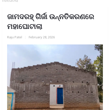
ମହାଘୋଟାଲା
ଜାମଦରହ୍ ଗିର୍ଜା ଉନ୍ନତିକରଣରେ
ମହାଘୋଟାଲା
Raju Patel
|
February 28, 2026