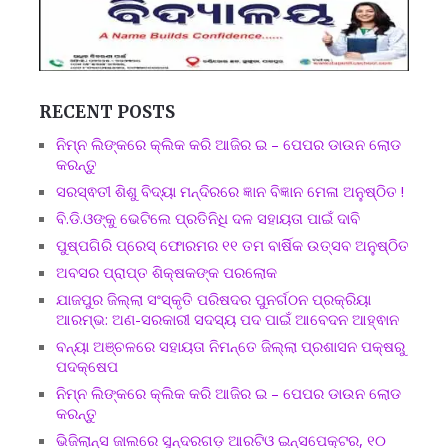
RECENT POSTS
ନିମ୍ନ ଲିଙ୍କରେ କ୍ଲିକ କରି ଆଜିର ଇ – ପେପର ଡାଉନ ଲୋଡ
କରନ୍ତୁ
ସରସ୍ଵତୀ ଶିଶୁ ବିଦ୍ୟା ମନ୍ଦିରରେ ଜ୍ଞାନ ବିଜ୍ଞାନ ମେଳା ଅନୁଷ୍ଠିତ !
ବି.ଡି.ଓଙ୍କୁ ଭେଟିଲେ ପ୍ରତିନିଧି ଦଳ ସହାୟତା ପାଇଁ ଦାବି
ପୁଷ୍ପଗିରି ପ୍ରେସ୍ ଫୋରମର ୧୧ ତମ ବାର୍ଷିକ ଉତ୍ସବ ଅନୁଷ୍ଠିତ
ଅବସର ପ୍ରାପ୍ତ ଶିକ୍ଷକଙ୍କ ପରଲୋକ
ଯାଜପୁର ଜିଲ୍ଲା ସଂସ୍କୃତି ପରିଷଦର ପୁନର୍ଗଠନ ପ୍ରକ୍ରିୟା
ଆରମ୍ଭ: ଅଣ-ସରକାରୀ ସଦସ୍ୟ ପଦ ପାଇଁ ଆବେଦନ ଆହ୍ଵାନ
ବନ୍ୟା ଅଞ୍ଚଳରେ ସହାୟତା ନିମନ୍ତେ ଜିଲ୍ଲା ପ୍ରଶାସନ ପକ୍ଷରୁ
ପଦକ୍ଷେପ
ନିମ୍ନ ଲିଙ୍କରେ କ୍ଲିକ କରି ଆଜିର ଇ – ପେପର ଡାଉନ ଲୋଡ
କରନ୍ତୁ
ଭିଜିଲାନ୍ସ ଜାଲରେ ସୁନ୍ଦରଗଡ଼ ଆରଟିଓ ଇନ୍ସପେକ୍ଟର, ୧୦