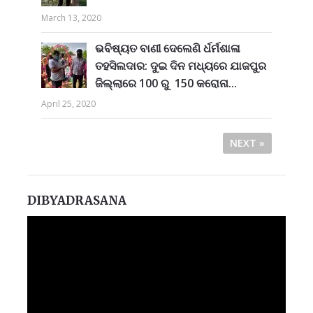
March 13, 2020
ଭବିଷ୍ୟତ ବାଣୀ ଦେଲେଣି ର୍ଧର୍ମଶାଳା
ତହସିଲଦାର: ଦୁଇ ଦିନ ମଧ୍ୟରେ ଯାଜପୁର
ଜିଲ୍ଲାରେ 100 ରୁ 150 କରୋନା...
April 25, 2020
NEXT »
DIBYADRASANA
Video
Player