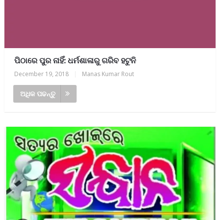
ପିଠାରେ ପୁର ନାହିଁ: ଧର୍ମଶାଳାରୁ ଗରିବ ହଟୁନି
December 19, 2018
|
Manas Kumar Rout
ଅଧିକ ପଢନ୍ତୁ