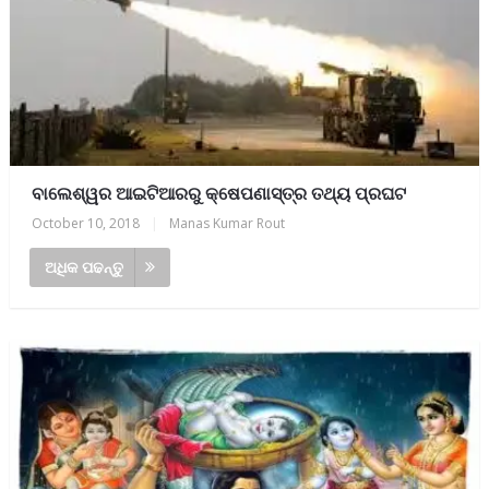
ବାଲେଶ୍ୱର ଆଇଟିଆରରୁ କ୍ଷେପଣାସ୍ତ୍ର ତଥ୍ୟ ପ୍ରଘଟ
October 10, 2018
|
Manas Kumar Rout
ଅଧିକ ପଢନ୍ତୁ