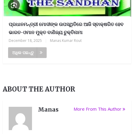
ପ୍ରଧାନମନ୍ତ୍ରୀ ମୋଦୀଙ୍କ ଉପସ୍ଥିତିରେ ଆଜି ସ୍ବାକ୍ଷରିତ ହେବ
ଭାରତ-ଓମାନ ମୁକ୍ତ ବାଣିଜ୍ୟ ଚୁକ୍ତିନାମା
December 18, 2025
|
Manas Kumar Rout
ଅଧିକ ପଢନ୍ତୁ
ABOUT THE AUTHOR
Manas
More From This Author