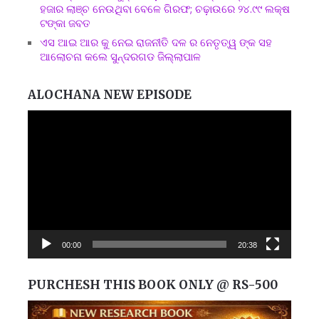
ହଜାର ଲାଞ୍ଚ ନେଉଥିବା ବେଳେ ଗିରଫ; ଚଢ଼ାଉରେ ୨୪.୯୯ ଲକ୍ଷ
ଟଙ୍କା ଜବତ
ଏସ ଆଇ ଆର କୁ ନେଇ ରାଜନୀତି ଦଳ ର ନେତୃତ୍ୱ ଙ୍କ ସହ
ଆଲୋଚନା କଲେ ସୁନ୍ଦରଗଡ ଜିଲ୍ଲାପାଳ
ALOCHANA NEW EPISODE
Video
Player
00:00
20:38
PURCHESH THIS BOOK ONLY @ RS-500