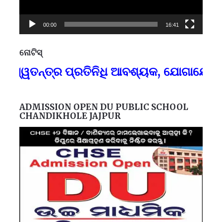
00:00
16:41
ନୋଟିସ୍
ପ୍
ୱତନ୍ତ୍ର ପ୍ରତିନିଧି ଆବଶ୍ୟକ, ଯୋଗାଯୋଗ-୯୪
F
ADMISSION OPEN DU PUBLIC SCHOOL
CHANDIKHOLE JAJPUR