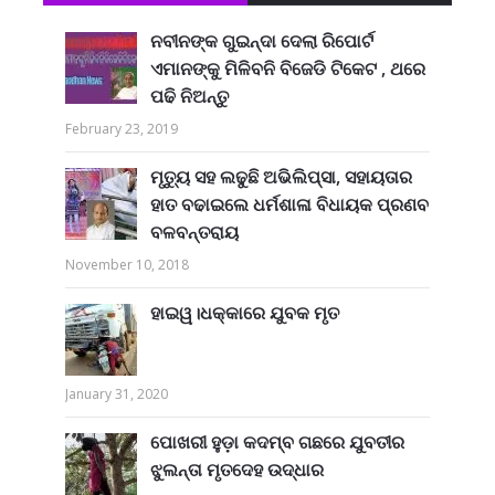
ନବୀନଙ୍କ ଗୁଇନ୍ଦା ଦେଲା ରିପୋର୍ଟ
ଏମାନଙ୍କୁ ମିଳିବନି ବିଜେଡି ଟିକେଟ , ଥରେ
ପଢି ନିଅନ୍ତୁ
February 23, 2019
ମୃତ୍ୟୁ ସହ ଲଢୁଛି ଅଭିଲିପ୍ସା, ସହାୟତାର
ହାତ ବଢାଇଲେ ଧର୍ମଶାଳା ବିଧାୟକ ପ୍ରଣବ
ବଳବନ୍ତରାୟ
November 10, 2018
ହାଇୱ।ଧକ୍କାରେ ଯୁବକ ମୃତ
January 31, 2020
ପୋଖରୀ ହୁଡ଼ା କଦମ୍ବ ଗଛରେ ଯୁବତୀର
ଝୁଲନ୍ତା ମୃତଦେହ ଉଦ୍ଧାର