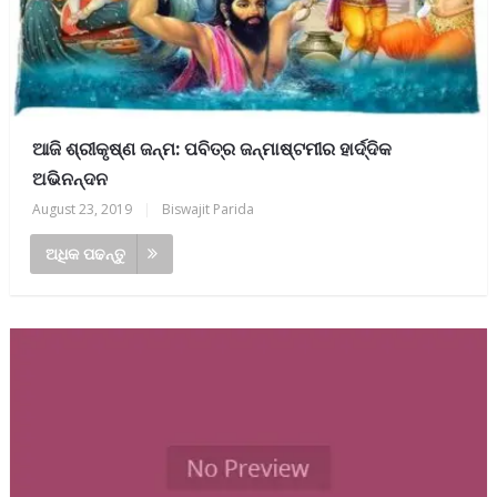
ଆଜି ଶ୍ରୀକୃଷ୍ଣ ଜନ୍ମ: ପବିତ୍ର ଜନ୍ମାଷ୍ଟମୀର ହାର୍ଦ୍ଦିକ
ଅଭିନନ୍ଦନ
August 23, 2019
|
Biswajit Parida
ଅଧିକ ପଢନ୍ତୁ