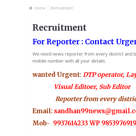
Home
Recruitment
Recruitment
For Reporter : Contact Urge
We need news reporter from every district and b
mobile number with all your details.
wanted Urgent:
DTP operator, Lay
Visual Editoer, Sub E
ditor
Reporter from every district
Email:
sandhan99news@gmail.
Mob-
9937614233 WP 985397691