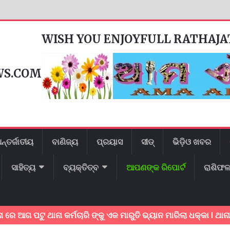
WISH YOU ENJOYFULL RATHAJ
WS.COM
ନ୍ତର୍ଜାତୀୟ
ବାଣିଜ୍ୟ
ପ୍ରୟାସ
ସୀଡ୍
ଭିଡ଼ିଓ ଖବର
ସାହିତ୍ୟ
ବ୍ୟକ୍ତିତ୍ବ
ଆପଣଙ୍କ ରିପୋର୍ଟ
ରାଶିଫ
ଟୁ ଥାନା କର୍ମଚାରି ଙ୍କୁ ଏକ ମାରୁତି ଭ୍ୟାନ ମାରିଲା ଧକ୍କା l ଥାନା କର୍ମଚାରି