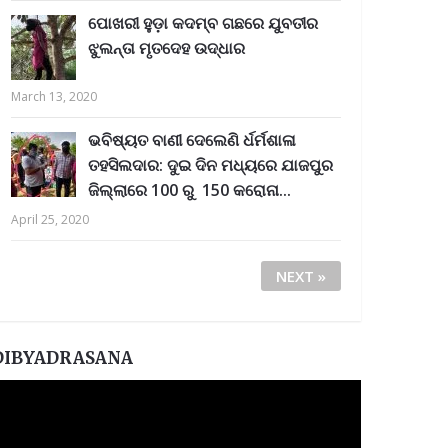
ପୋଖରୀ ହୁଡ଼ା କଦମ୍ବ ଗଛରେ ଯୁବତୀର
ଝୁଲନ୍ତା ମୃତଦେହ ଉଦ୍ଧାର
March 13, 2020
ଭବିଷ୍ୟତ ବାଣୀ ଦେଲେଣି ର୍ଧର୍ମଶାଳା
ତହସିଲଦାର: ଦୁଇ ଦିନ ମଧ୍ୟରେ ଯାଜପୁର
ଜିଲ୍ଲାରେ 100 ରୁ 150 କରୋନା...
April 25, 2020
NEXT »
DIBYADRASANA
ideo
layer