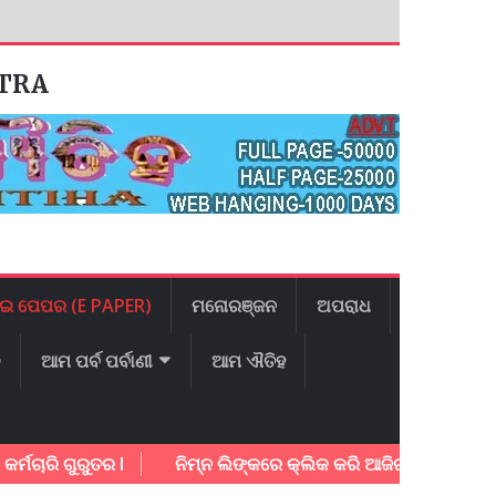
ATRA
ଇ ପେପର (E PAPER)
ମନୋରଞ୍ଜନ
ଅପରାଧ
ଳ
ଆମ ପର୍ବ ପର୍ବାଣୀ
ଆମ ଐତିହ
 ଗୁରୁତର l
ନିମ୍ନ ଲିଙ୍କରେ କ୍ଲିକ କରି ଆଜିର ଇ – ପେପର ଡାଉନ 