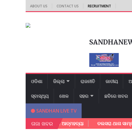
ABOUT US
CONTACT US
RECRUITMENT
SANDHANE
ଓଡିଶା
ଜିଲ୍ଲା
ରାଜନୀତି
ଜାତୀୟ
ଆ
ସ୍ବାସ୍ଥ୍ୟ
ଖେଳ
ସହର
ଛବିରେ ଖବର
SANDHAN LIVE TV
ତାଜା ଖବର
ୀ ନୀବାସରେ ଛାତ୍ରୀ ଙ୍କ ଆତ୍ମହତ୍ୟା
ତଲସରା ଥାନା ସାମ୍ନା ରେ ଆଗ ପ