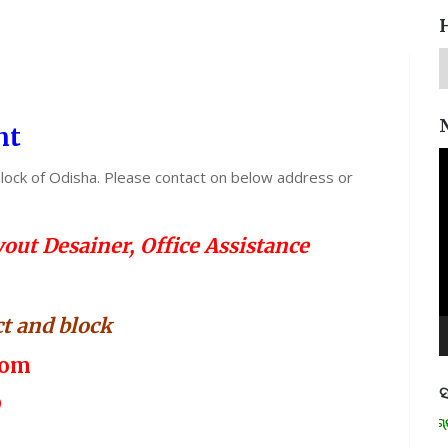
nt
V
lock of Odisha. Please contact on below address or
P
out Desainer, Office Assistance
 and block
com
ସ
9
ମନେ ପଡନ୍ତି: ସ୍ୱାଧୀନତା ସଂଗ୍ରାମୀ 