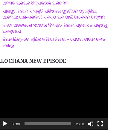
ଅବସର ପ୍ରାପ୍ତ ଶିକ୍ଷକଙ୍କ ପରଲୋକ
ଯାଜପୁର ଜିଲ୍ଲା ସଂସ୍କୃତି ପରିଷଦର ପୁନର୍ଗଠନ ପ୍ରକ୍ରିୟା
ଆରମ୍ଭ: ଅଣ-ସରକାରୀ ସଦସ୍ୟ ପଦ ପାଇଁ ଆବେଦନ ଆହ୍ଵାନ
ବନ୍ୟା ଅଞ୍ଚଳରେ ସହାୟତା ନିମନ୍ତେ ଜିଲ୍ଲା ପ୍ରଶାସନ ପକ୍ଷରୁ
ପଦକ୍ଷେପ
ନିମ୍ନ ଲିଙ୍କରେ କ୍ଲିକ କରି ଆଜିର ଇ – ପେପର ଡାଉନ ଲୋଡ
କରନ୍ତୁ
ALOCHANA NEW EPISODE
ideo
layer
00:00
20:38