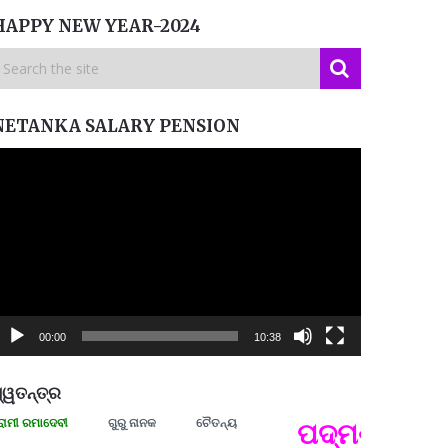
HAPPY NEW YEAR-2024
NETANKA SALARY PENSION
ideo
layer
00:00
10:38
୍ୱତନ୍ତ୍ର
ରମାଦେବୀ
ଗୁରୁ ନାନକ
ଚୈତନ୍ୟ
ପଦ୍ମଶ୍ରୀ ଜୟନ୍
ପ୍ରତ୍
Budd
ପରାଧୀ