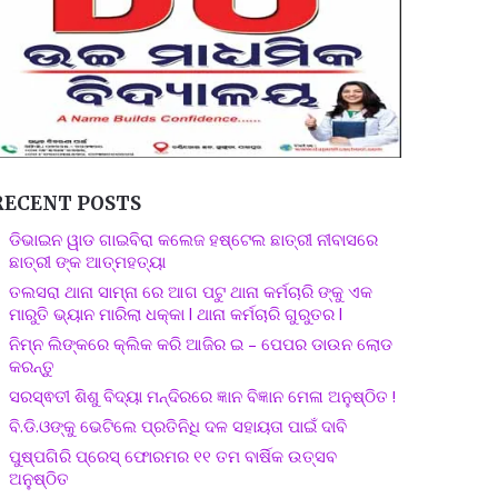
RECENT POSTS
ଡିଭାଇନ ୱାଡ ଗାଇବିରା କଲେଜ ହଷ୍ଟେଲ ଛାତ୍ରୀ ନୀବାସରେ
ଛାତ୍ରୀ ଙ୍କ ଆତ୍ମହତ୍ୟା
ତଲସରା ଥାନା ସାମ୍ନା ରେ ଆଗ ପଟୁ ଥାନା କର୍ମଚାରି ଙ୍କୁ ଏକ
ମାରୁତି ଭ୍ୟାନ ମାରିଲା ଧକ୍କା l ଥାନା କର୍ମଚାରି ଗୁରୁତର l
ନିମ୍ନ ଲିଙ୍କରେ କ୍ଲିକ କରି ଆଜିର ଇ – ପେପର ଡାଉନ ଲୋଡ
କରନ୍ତୁ
ସରସ୍ଵତୀ ଶିଶୁ ବିଦ୍ୟା ମନ୍ଦିରରେ ଜ୍ଞାନ ବିଜ୍ଞାନ ମେଳା ଅନୁଷ୍ଠିତ !
ବି.ଡି.ଓଙ୍କୁ ଭେଟିଲେ ପ୍ରତିନିଧି ଦଳ ସହାୟତା ପାଇଁ ଦାବି
ପୁଷ୍ପଗିରି ପ୍ରେସ୍ ଫୋରମର ୧୧ ତମ ବାର୍ଷିକ ଉତ୍ସବ
ଅନୁଷ୍ଠିତ