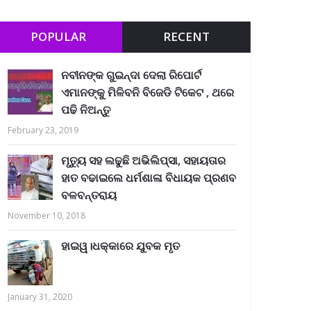
POPULAR
RECENT
ନବୀନଙ୍କ ଗୁଇନ୍ଦା ଦେଲା ରିପୋର୍ଟ
ଏମାନଙ୍କୁ ମିଳିବନି ବିଜେଡି ଟିକେଟ , ଥରେ
ପଢି ନିଅନ୍ତୁ
February 23, 2019
ମୃତ୍ୟୁ ସହ ଲଢୁଛି ଅଭିଲିପ୍ସା, ସହାୟତାର
ହାତ ବଢାଇଲେ ଧର୍ମଶାଳା ବିଧାୟକ ପ୍ରଣବ
ବଳବନ୍ତରାୟ
November 10, 2018
ହାଇୱ।ଧକ୍କାରେ ଯୁବକ ମୃତ
January 31, 2020