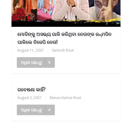
ମୋଦିଙ୍କୁ ଅସଭ୍ୟ ଗାଳି କରିଥିବା ନେତାଙ୍କ ଜନ୍ମଦିନ
ପାଳିଲେ ବିଜେପି ନେତା!
August 11, 2021
|
Santosh Rout
ଅଧିକ ପଢନ୍ତୁ
ଗବେଷଣା କାହିଁ?
August 3, 2021
|
Manas Kumar Rout
ଅଧିକ ପଢନ୍ତୁ