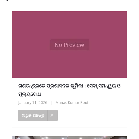
ଗଣତନ୍ତ୍ରରେ ପ୍ରଶାସନର ଭୂମିକା : ସେବା,ସମନ୍ୱୟ ଓ
ମୂଲ୍ୟବୋଧ
January 11, 2026
|
Manas Kumar Rout
ଅଧିକ ପଢନ୍ତୁ