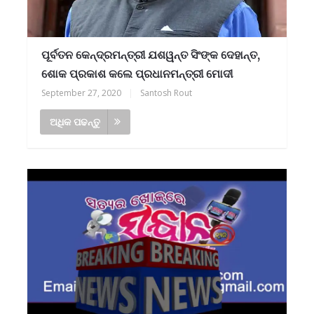
ପୂର୍ବତନ କେନ୍ଦ୍ରମନ୍ତ୍ରୀ ଯଶୱନ୍ତ ସିଂଙ୍କ ଦେହାନ୍ତ,
ଶୋକ ପ୍ରକାଶ କଲେ ପ୍ରଧାନମନ୍ତ୍ରୀ ମୋଦୀ
September 27, 2020
|
Santosh Rout
ଅଧିକ ପଢନ୍ତୁ