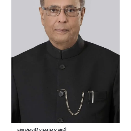
ରାଷ୍ଟ୍ରପତି ପ୍ରଣବ ମୁଖାର୍ଜୀ