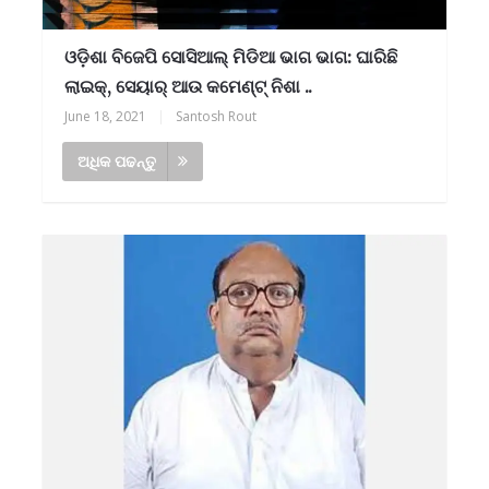
ଓଡ଼ିଶା ବିଜେପି ସୋସିଆଲ୍ ମିଡିଆ ଭାଗ ଭାଗ: ଘାରିଛି
ଲାଇକ୍, ସେୟାର୍ ଆଉ କମେଣ୍ଟ୍ ନିଶା ..
June 18, 2021
|
Santosh Rout
ଅଧିକ ପଢନ୍ତୁ