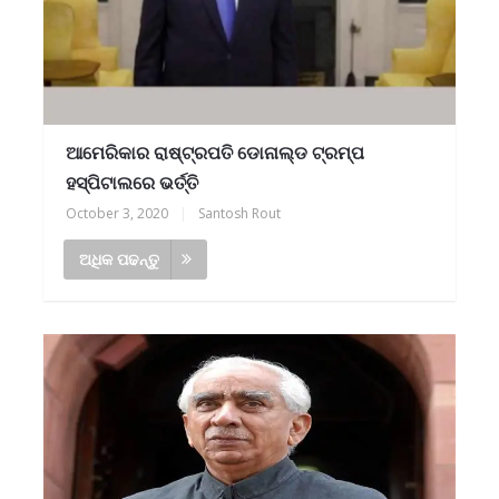
ଆମେରିକାର ରାଷ୍ଟ୍ରପତି ଡୋନାଲ୍ଡ ଟ୍ରମ୍ପ
ହସ୍ପିଟାଲରେ ଭର୍ତ୍ତି
October 3, 2020
|
Santosh Rout
ଅଧିକ ପଢନ୍ତୁ