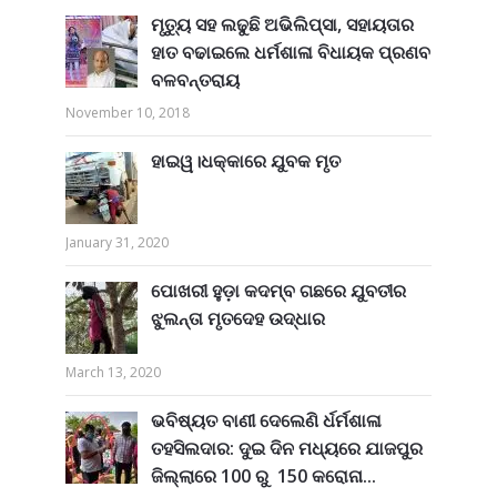
ମୃତ୍ୟୁ ସହ ଲଢୁଛି ଅଭିଲିପ୍ସା, ସହାୟତାର
ହାତ ବଢାଇଲେ ଧର୍ମଶାଳା ବିଧାୟକ ପ୍ରଣବ
ବଳବନ୍ତରାୟ
November 10, 2018
ହାଇୱ।ଧକ୍କାରେ ଯୁବକ ମୃତ
January 31, 2020
ପୋଖରୀ ହୁଡ଼ା କଦମ୍ବ ଗଛରେ ଯୁବତୀର
ଝୁଲନ୍ତା ମୃତଦେହ ଉଦ୍ଧାର
March 13, 2020
ଭବିଷ୍ୟତ ବାଣୀ ଦେଲେଣି ର୍ଧର୍ମଶାଳା
ତହସିଲଦାର: ଦୁଇ ଦିନ ମଧ୍ୟରେ ଯାଜପୁର
ଜିଲ୍ଲାରେ 100 ରୁ 150 କରୋନା...