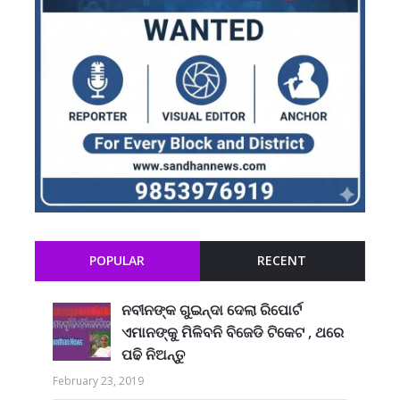
POPULAR
RECENT
ନବୀନଙ୍କ ଗୁଇନ୍ଦା ଦେଲା ରିପୋର୍ଟ
ଏମାନଙ୍କୁ ମିଳିବନି ବିଜେଡି ଟିକେଟ , ଥରେ
ପଢି ନିଅନ୍ତୁ
February 23, 2019