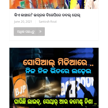
କିଏ କାହାର? ଭଦ୍ରକ ବିଜେପିରେ ଡବଲ୍ ରୋଲ୍
June 20, 2021
|
Santosh Rout
ଅଧିକ ପଢନ୍ତୁ