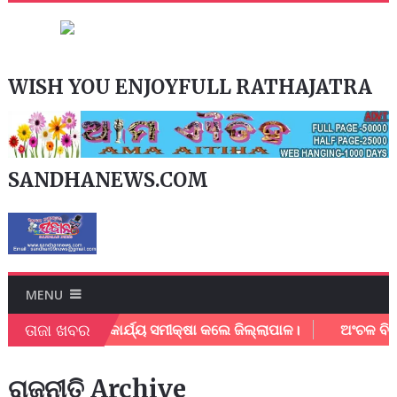
WISH YOU ENJOYFULL RATHAJATRA
SANDHANEWS.COM
MENU
ତାଜା ଖବର
ଗମର କାର୍ଯ୍ୟ ସମୀକ୍ଷା କଲେ ଜିଲ୍ଲାପାଳ।
ଅଂଚଳ ବିକାଶ ନେଇ ମାନ୍
ରାଜନୀତି Archive