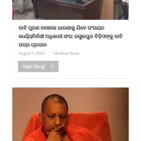
ଦାବି ପୂରଣ ନହେଲେ ଧାରଣାକୁ ଯିବେ ପଂଚାୟତ
କାର୍ଯ୍ୟନିର୍ବାହୀ ଅଧିକାରୀ ସଂଘ: ରସୁଲପୁର ବିଡ଼ିଓଙ୍କୁ ଦାବି
ପତ୍ର ପ୍ରଦାନ
August 1, 2023
|
Sandhan News
ଅଧିକ ପଢନ୍ତୁ