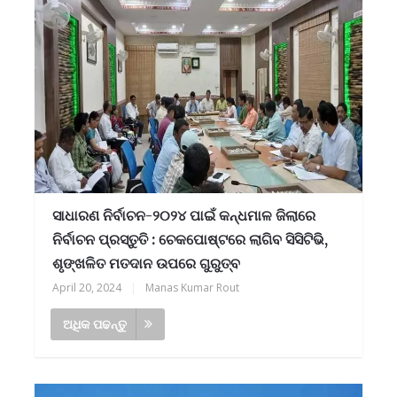
ସାଧାରଣ ନିର୍ବାଚନ-୨୦୨୪ ପାଇଁ କନ୍ଧମାଳ ଜିଲାରେ
ନିର୍ବାଚନ ପ୍ରସ୍ତୁତି : ଚେକପୋଷ୍ଟରେ ଲାଗିବ ସିସିଟିଭି,
ଶୃଙ୍ଖଳିତ ମତଦାନ ଉପରେ ଗୁରୁତ୍ବ
April 20, 2024
|
Manas Kumar Rout
ଅଧିକ ପଢନ୍ତୁ