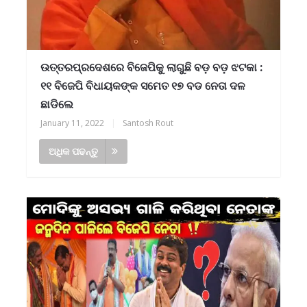
ଉତ୍ତରପ୍ରଦେଶରେ ବିଜେପିକୁ ଲାଗୁଛି ବଡ଼ ବଡ଼ ଝଟକା :
୧୧ ବିଜେପି ବିଧାୟକଙ୍କ ସମେତ ୧୭ ବଡ ନେତା ଦଳ
ଛାଡିଲେ
January 11, 2022
|
Santosh Rout
ଅଧିକ ପଢନ୍ତୁ