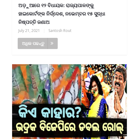
ଅଡ଼ୁଆରେ ୧୨ ବିଧାୟକ: ରାଜ୍ୟପାଳଙ୍କୁ
ହାଇକୋର୍ଟଙ୍କ ନିର୍ଦ୍ଦେଶ, ନଭେମ୍ବର ୧୫ ସୁଦ୍ଧା
ନିଷ୍ପତ୍ତି ଜଣାଅ
July 21, 2021
|
Santosh Rout
ଅଧିକ ପଢନ୍ତୁ