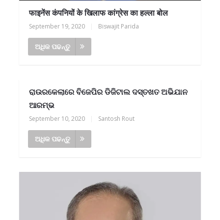
फाइनेंस कंपनियों के खिलाफ कांग्रेस का हल्ला बोल
September 19, 2020
|
Biswajit Parida
ଅଧିକ ପଢନ୍ତୁ
ରାଉରକେଲାରେ ବିଜେପିର ଡିଜିଟାଲ ଦସ୍ତଖତ ଅଭିଯାନ
ଆରମ୍ଭ
September 10, 2020
|
Santosh Rout
ଅଧିକ ପଢନ୍ତୁ