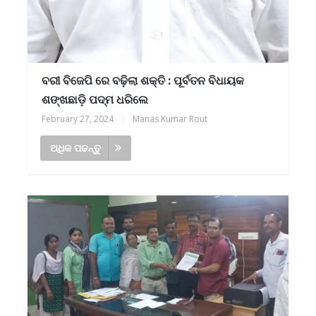
ବରୀ ବିଜେପି ରେ ବଢ଼ିଲା ଶକ୍ତି : ପୂର୍ବତନ ବିଧାୟକ
ଶଙ୍ଖଛାଡ଼ି ପଦ୍ମ ଧରିଲେ
February 27, 2024
|
Manas Kumar Rout
ଅଧିକ ପଢନ୍ତୁ