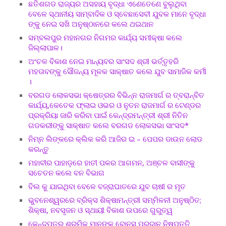
ଛତିଶଗଡ ରାଜ୍ୟର ଅସହାୟ ବୃଦ୍ଧା ଏଣେତେଣେ ବୁଲୁଥିବା
ବେଳେ ସ୍ଥାନୀୟ ସାମ୍ବାଦିକ ଓ ସ୍ବେଛାସେବୀ ଯୁବକ ମାନେ ବୃଦ୍ଧା
ଙ୍କୁ ନେଇ ସଖି ଅନୁଷ୍ଠାନରେ କଲେ ଥଇଥାନ
ସମ୍ବଲପୁର ମହାନଗର ନିଗମର କାର୍ଯ୍ୟ ସମୀକ୍ଷା କଲେ
ଜିଲ୍ଲାପାଳ।
ଅଂଚଳ ବିକାଶ ନେଇ ମାନ୍ୟବର ସାଂସଦ ଶ୍ରୀ ଭର୍ତ୍ତୃହରି
ମହତାବଙ୍କୁ ସୌଜନ୍ୟ ମୂଳକ ସାକ୍ଷାତ କଲେ ଯୁବ ସାମାଜିକ କର୍ମୀ
।
ବରଗଡ ଲୋକସଭା କ୍ଷେତ୍ରର ବିଭିନ୍ନ ରାଜମାର୍ଗ ର ତ୍ବରାନ୍ବିତ
କାର୍ଯ୍ୟ,କେତେକ ଫ୍ଲାଇ ଓଭର ଓ ନୁତନ ରାଜମାର୍ଗ ର ଟେଣ୍ଡର
ପ୍ରକ୍ରିୟା ଜାରି କରିବା ପାଇଁ କେନ୍ଦ୍ରମନ୍ତ୍ରୀ ଶ୍ରୀ ନିତିନ
ଗଡକରୀଙ୍କୁ ସାକ୍ଷାତ କଲେ ବରଗଡ ଲୋକସଭା ସାଂସଦ*
ନିମ୍ନ ଲିଙ୍କରେ କ୍ଲିକ କରି ଆଜିର ଇ – ପେପର ଡାଉନ ଲୋଡ
କରନ୍ତୁ
ମହାବୀର ପାହାଡ଼ରେ ହାତୀ ପଳର ଆଗମନ, ଅଞ୍ଚଳ ବାସୀଙ୍କୁ
ସଚେତନ କଲେ ବନ ବିଭାଗ
ବିଲ କୁ ଯାଇଥିବା ବେଳେ ବଜ୍ରାଘାତରେ ଯୁବ ଚାଷୀ ର ମୃତ
ଭୁବନେଶ୍ୱରରେ ବ୍ରିକ୍ସ ଶିକ୍ଷାମନ୍ତ୍ରୀ ସମ୍ମିଳନୀ ଅନୁଷ୍ଠିତ;
ଶିକ୍ଷା, ନବସୃଜନ ଓ ସ୍ଥାୟୀ ବିକାଶ ଉପରେ ଗୁରୁତ୍ୱ
କେନ୍ଦୁପତ୍ର ଶ୍ରମିକ ମାନଙ୍କୁ ବୋନସ ପ୍ରଦାନ ନିଷ୍ପତ୍ତି