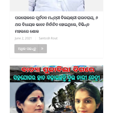
ପରଲୋକରେ ପୂର୍ବତନ ମନ୍ତ୍ରୀ ବିଜୟଶ୍ରୀ ରାଉତରାୟ, ୬
ଥର ବିଧାୟକ ଭାବେ ନିର୍ବାଚିତ ହୋଇଥିଲେ, ବିଭିନ୍ନ
ମହଲରେ ଶୋକ
June 2, 2021
|
Santosh Rout
ଅଧିକ ପଢନ୍ତୁ