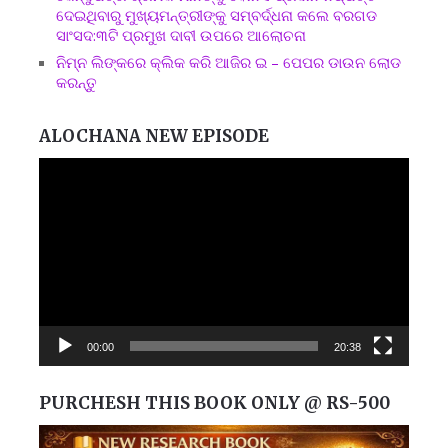
ଦେଇଥିବାରୁ ମୁଖ୍ୟମନ୍ତ୍ରୀଙ୍କୁ ସମ୍ବର୍ଦ୍ଧନା କଲେ ବରଗଡ
ସାଂସଦ:୩ଟି ପ୍ରମୁଖ ଦାବୀ ଉପରେ ଆଲୋଚନା
ନିମ୍ନ ଲିଙ୍କରେ କ୍ଲିକ କରି ଆଜିର ଇ – ପେପର ଡାଉନ ଲୋଡ
କରନ୍ତୁ
ALOCHANA NEW EPISODE
Video
Player
00:00
20:38
PURCHESH THIS BOOK ONLY @ RS-500