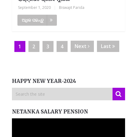
September 1, 2020
|
Biswajit Parida
ଅଧିକ ପଢନ୍ତୁ
Next
Last
1
2
3
4
HAPPY NEW YEAR-2024
NETANKA SALARY PENSION
Video
Player