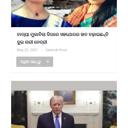
ବାତ୍ୟା ମୁକାବିଲା ଦିଗରେ ସହଯୋଗର ହାତ ବଢ଼ାଇଛନ୍ତି
ଦୁଇ ନାରୀ ନେତ୍ରୀ
May 25, 2021
|
Santosh Rout
ଅଧିକ ପଢନ୍ତୁ