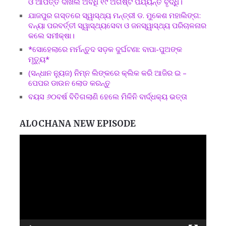
ଓ ଆପତ୍ତି ଦାଖଲ ଅବଧି ୧୯ ଅଗଷ୍ଟ ପର୍ଯ୍ୟନ୍ତ ବୃଦ୍ଧି।
ଯାଜପୁର ଗସ୍ତରେ ସ୍ୱାସ୍ଥ୍ୟ ମନ୍ତ୍ରୀ ଡ. ମୁକେଶ ମହାଲିଙ୍ଗ:
ବନ୍ୟା ପରବର୍ତ୍ତୀ ସ୍ୱାସ୍ଥ୍ୟସେବା ଓ ଜନସ୍ୱାସ୍ଥ୍ୟ ପରିଚାଳନାର
କଲେ ସମୀକ୍ଷା।
*ସୋହେଲାରେ ମର୍ମନ୍ତୁଦ ସଡ଼କ ଦୁର୍ଘଟଣା: ବାପା-ପୁଅଙ୍କ
ମୃତ୍ୟୁ*
(ସନ୍ଧାନ ନ୍ୟୁଜ) ନିମ୍ନ ଲିଙ୍କରେ କ୍ଲିକ କରି ଆଜିର ଇ –
ପେପର ଡାଉନ ଲୋଡ କରନ୍ତୁ
ବୟସ ୬୦ବର୍ଷ ବିତିଗଲାଣି ହେଲେ ମିଳିନି ବାର୍ଦ୍ଧକ୍ୟ ଭତ୍ତା
ALOCHANA NEW EPISODE
Video
Player