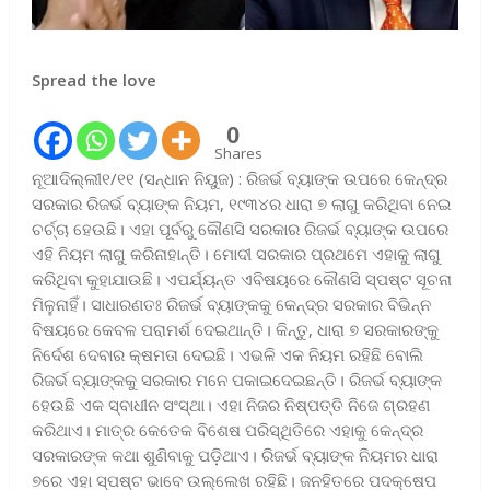
Spread the love
0
Shares
ନୂଆଦିଲ୍ଲୀ୧/୧୧ (ସନ୍ଧାନ ନିୟୁଜ) : ରିଜର୍ଭ ବ୍ୟା‌ଙ୍କ ଉପରେ କେନ୍ଦ୍ର
ସରକାର ରିଜର୍ଭ ବ୍ୟାଙ୍କ ନିୟମ, ୧୯୩୪ର ଧାରା ୭ ଲାଗୁ କରିଥିବା ନେଇ
ଚର୍ଚ୍ଚା ହେଉଛି। ଏହା ପୂର୍ବରୁ କୌଣସି ସରକାର ରିଜର୍ଭ ବ୍ୟାଙ୍କ ଉପରେ
ଏହି ନିୟମ ଲାଗୁ କରିନାହାନ୍ତି। ମୋଦୀ ସରକାର ପ୍ରଥମେ ଏହାକୁ ଲାଗୁ
କରିଥିବା କୁହାଯାଉଛି। ଏପର୍ଯ୍ୟନ୍ତ ଏବିଷୟରେ କୌଣସି ସ୍ପଷ୍ଟ ସୂଚନା
ମିଳୁନାହିଁ। ସାଧାରଣତଃ ‌ରିଜର୍ଭ ବ୍ୟାଙ୍କକୁ କେନ୍ଦ୍ର ସରକାର ବିଭିନ୍ନ
ବିଷୟରେ କେବଳ ପରାମର୍ଶ ଦେଇଥାନ୍ତି। କିନ୍ତୁ, ଧାରା ୭ ସରକାରଙ୍କୁ
ନିର୍ଦେଶ ଦେବାର କ୍ଷମତା ଦେଇଛି। ଏଭଳି ଏକ ନିୟମ ରହିଛି ବୋଲି
ରିଜର୍ଭ ବ୍ୟାଙ୍କକୁ ସରକାର ମନେ ପକାଇଦେଇଛନ୍ତି। ରିଜର୍ଭ ବ୍ୟାଙ୍କ
ହେଉଛି ଏକ ସ୍ବାଧୀନ ସଂସ୍ଥା। ଏହା ନିଜର ନିଷ୍ପତ୍ତି ନିଜେ ଗ୍ରହଣ
କରିଥାଏ। ମାତ୍ର କେତେକ ବିଶେଷ ପରିସ୍ଥିତିରେ ଏହାକୁ କେନ୍ଦ୍ର
ସରକାରଙ୍କ କଥା ଶୁଣିବାକୁ ପଡ଼ିଥାଏ। ରିଜର୍ଭ ବ୍ୟାଙ୍କ ନିୟମର ଧାରା
୭ରେ ଏହା ସ୍ପଷ୍ଟ ଭାବେ ଉଲ୍ଲେଖ ରହିଛି। ଜନହିତରେ ପଦକ୍ଷେପ