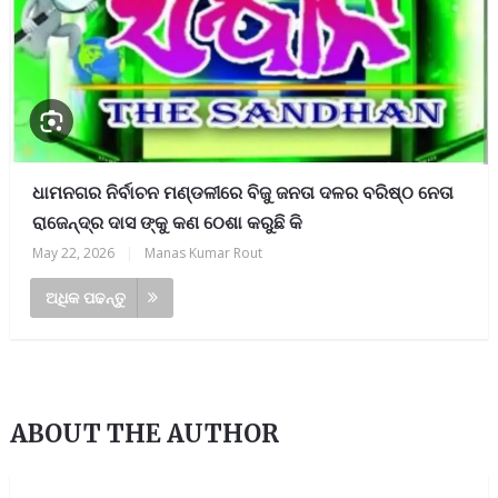
ଧାମନଗର ନିର୍ବାଚନ ମଣ୍ଡଳୀରେ ବିଜୁ ଜନତା ଦଳର ବରିଷ୍ଠ ନେତା
ରାଜେନ୍ଦ୍ର ଦାସ ଙ୍କୁ କଣ ଠେଶା କରୁଛି କି
May 22, 2026
|
Manas Kumar Rout
ଅଧିକ ପଢନ୍ତୁ
ABOUT THE AUTHOR