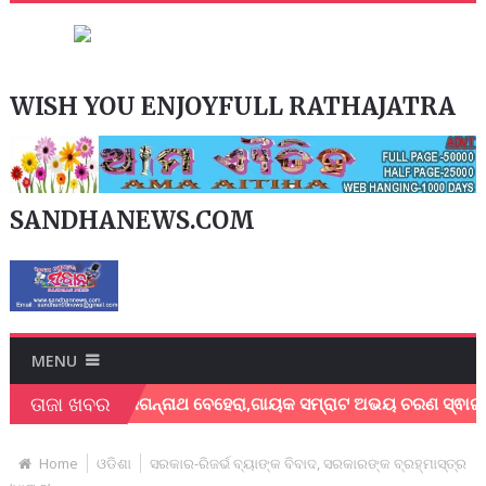
WISH YOU ENJOYFULL RATHAJATRA
SANDHANEWS.COM
MENU
ତାଜା ଖବର
 ଶେଖର ଜଗନ୍ନାଥ ବେହେରା,ଗାୟକ ସମ୍ରାଟ ଅଭୟ ଚରଣ ସ୍ଵାଇଁଙ୍କ ଅଶ୍ରୁଳ
Home
ଓଡିଶା
ସରକାର-ରିଜର୍ଭ ବ୍ୟାଙ୍କ ବିବାଦ, ସରକାରଙ୍କ ବ୍ରହ୍ମାସ୍ତ୍ର