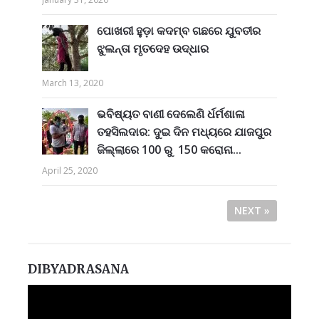
ପୋଖରୀ ହୁଡ଼ା କଦମ୍ବ ଗଛରେ ଯୁବତୀର
ଝୁଲନ୍ତା ମୃତଦେହ ଉଦ୍ଧାର
March 13, 2020
ଭବିଷ୍ୟତ ବାଣୀ ଦେଲେଣି ର୍ଧର୍ମଶାଳା
ତହସିଲଦାର: ଦୁଇ ଦିନ ମଧ୍ୟରେ ଯାଜପୁର
ଜିଲ୍ଲାରେ 100 ରୁ 150 କରୋନା...
April 25, 2020
NEXT »
DIBYADRASANA
Video
Player