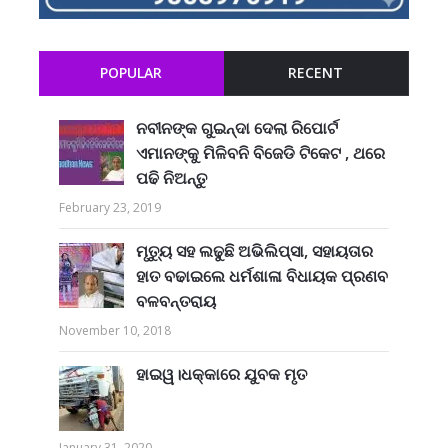
POPULAR
RECENT
ନବୀନଙ୍କ ଗୁଇନ୍ଦା ଦେଲା ରିପୋର୍ଟ
ଏମାନଙ୍କୁ ମିଳିବନି ବିଜେଡି ଟିକେଟ , ଥରେ
ପଢି ନିଅନ୍ତୁ
February 23, 2019
ମୃତ୍ୟୁ ସହ ଲଢୁଛି ଅଭିଲିପ୍ସା, ସହାୟତାର
ହାତ ବଢାଇଲେ ଧର୍ମଶାଳା ବିଧାୟକ ପ୍ରଣବ
ବଳବନ୍ତରାୟ
November 10, 2018
ହାଇୱ।ଧକ୍କାରେ ଯୁବକ ମୃତ
January 31, 2020