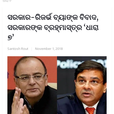
‘‌ଧାରା ୭’
ସରକାର-ରିଜର୍ଭ ବ୍ୟାଙ୍କ ବିବାଦ,
ସରକାରଙ୍କ ବ୍ରହ୍ମାସ୍ତ୍ର ‘‌ଧାରା
୭’
Santosh Rout
|
November 1, 2018