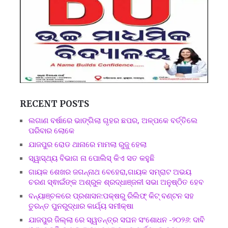
RECENT POSTS
ଲଗାଣ ବର୍ଷାରେ ଭାଙ୍ଗିଲା ଗୃହର ଛପର, ଅଳ୍ପକେ ବର୍ତ୍ତିଲେ
ପରିବାର ଲୋକେ
ଯାଜପୁର ରୋଡ ଥାନାରେ ମାମଲା ରୁଜୁ ହେଲା
ସ୍ୱାସ୍ଥ୍ୟ ବିଭାଗ ନା ପୋଲିସ୍ କିଏ ସତ କହୁଛି
ଗାୟକ ଶେଖର ଜଗନ୍ନାଥ ବେହେରା,ଗାୟକ ସମ୍ରାଟ ଅଭୟ
ଚରଣ ସ୍ଵାଇଁଙ୍କ ଅଶ୍ରୁଳ ଶ୍ରଦ୍ଧାଞ୍ଜଳୀ ସଭା ଅନୁଷ୍ଠିତ ହେବ
ବନ୍ୟାଞ୍ଚଳରେ ପ୍ରଶାସନ:ପକ୍ଷରୁ ରିଲିଫ୍ କିଟ୍ ବଣ୍ଟନ ସହ
ତୁରନ୍ତ ପୁନରୁଦ୍ଧାର କାର୍ଯ୍ୟ ସମୀକ୍ଷା
ଯାଜପୁର ଜିଲ୍ଲା ରେ ସ୍ୱତନ୍ତ୍ର ସଘନ ସଂଶୋଧନ -୨୦୨୬: ଦାବି