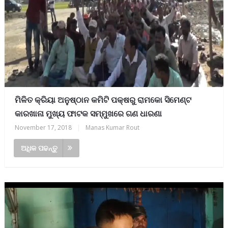
ମିଳିତ କ୍ରିୟା ଅନୁଷ୍ଠାନ କମିଟି ପକ୍ଷରୁ ରାମକୋ ସିମେଣ୍ଟ
କାରଖାନା ମୁଖ୍ୟ ଫାଟକ ସମ୍ମୁଖରେ ଗଣ ଧାରଣା
November 17, 2018
|
Manas Kumar Rout
ଅଧିକ ପଢନ୍ତୁ