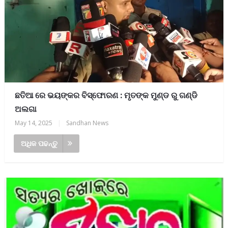
ଛତିଆ ରେ ଭୟଙ୍କର ବିସ୍ଫୋରଣ : ମୃତଙ୍କ ମୁଣ୍ଡ ରୁ ଗଣ୍ଡି
ଅଲଗା
May 14, 2025
|
Sandhan News
ଅଧିକ ପଢନ୍ତୁ