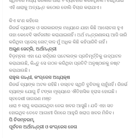
ସ୍ଥିତିରେ ମଧ୍ୟ ସରକାର ଧାରା ୭ ବ୍ୟବହାର କରିନଥିଲେ। ସେଥିପାଇଁ
ଏହି ଧାରାକୁ ଅତ୍ୟନ୍ତ କଠୋର ବୋଲି ବିଚାର କରାଯାଏ।
କିଏ କ’ଣ କହିଲେ
ରିଜର୍ଭ ବ୍ୟାଙ୍କ ଓ ସରକାରଙ୍କ ମଧ୍ୟରେ ଯାହା କିଛି ଆଲୋଚନା ହୁଏ
ତାହା କେବେବି ସାର୍ବଜନୀନ କରାଯାଇନାହିଁ। ଅର୍ଥ ମନ୍ତ୍ରଣାଳୟ ଆଜି ଜାରି
କରିଥିବା ପ୍ରେସ୍‌ ନୋଟ୍‌ ବାଦ ମୁଁ ଅଧିକ କିଛି କହିପାରିବି ନାହିଁ।
ଅରୁଣ ଜେଟ୍‌ଲି, ଅର୍ଥମନ୍ତ୍ରୀ
ବିଡ଼ମ୍ବନା ଏହା ଯେ ସର୍ଦ୍ଦାର ପଟେଲଙ୍କ ପ୍ରତିମୂର୍ତ୍ତିକୁ ଉଦ୍‌ଘାଟନ
କରାଯାଉଛି, କିନ୍ତୁ ସେ ଗଠନ କରିଥିବା ପ୍ରତିଟି ଅନୁଷ୍ଠାନକୁ ନଷ୍ଟ
କରାଯାଉଛି।
ରାହୁଲ ଗାନ୍ଧୀ, କଂଗ୍ରେସ ଅଧ୍ୟକ୍ଷ
ରିଜର୍ଭ ବ୍ୟାଙ୍କ ଅଟଳ ରହିଛି। ବାସ୍ତବ ସ୍ଥିତି ବୁଝିବାକୁ ଚାହୁଁନାହିଁ। ରିଜର୍ଭ
ବ୍ୟାଙ୍କ ଯୋଗୁ ହିଁ ଟଙ୍କା ମୂଲ୍ୟରେ ଐତିହାସିକ ହ୍ରାସ ହୋଇଛି।
ସ୍ବଦେଶୀ ଜାଗରଣ ମଞ୍ଚ
ଧାରା ୭ ଲାଗୁ କରାଯାଇଥିବା ନେଇ ଖବର ଆସୁଛି। ଯଦି ଏହା ସତ
ହୋଇଥିବ ତେବେ ଆଗାମୀ ଦିନରେ ଆହୁରି ଖରାପ ଖବର ମିଳିବ।
ପି ଚିଦମ୍ବରମ୍,
ପୂର୍ବତନ ଅର୍ଥମନ୍ତ୍ରୀ ଓ କଂଗ୍ରେସ ନେତା