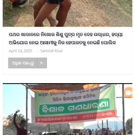
ପଥର ଖାଦାନରେ ନିଖୋଜ ଶିଶୁ ପୁତ୍ର ମୃତ ଦେହ ଉଦ୍ଧାର, ହତ୍ୟା
ଅଭିଯୋଗ ନେଇ ଆସାମୀକୁ ନିଜ ହେପାଜତକୁ ନେଇଛି ପୋଲିସ
April 24, 2025
|
Santosh Rout
ଅଧିକ ପଢନ୍ତୁ