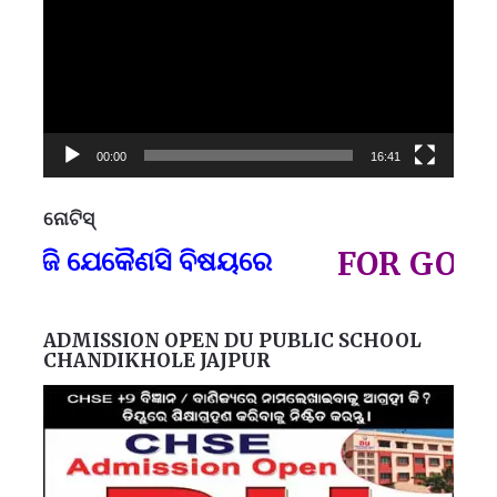
00:00
16:41
ନୋଟିସ୍
ପ୍
 ଯେକୈଣସି ବିଷୟରେ
FOR GOVT AND
ADMISSION OPEN DU PUBLIC SCHOOL
CHANDIKHOLE JAJPUR