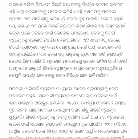
ଗ୍ରହଣ କରିବା ନିମନ୍ତେ ରିଜର୍ଭ ବ୍ୟାଙ୍କକୁ ନିର୍ଦେଶ ଦେବାର କ୍ଷମତା
ଏହି ଧାରା ସରକାରଙ୍କୁ ପ୍ରଦାନ କରିଛି। ଏହି କ୍ଷମତାକୁ ସରକାର
ପ୍ରଥମ ଥର ପାଇଁ ଲାଗୁ କରିଛନ୍ତି ବୋଲି କୁହାଯାଉଛି। ଧାରା ୭ କହୁଛି
ଯେ, ବିଭିନ୍ନ ସମୟରେ ରିଜର୍ଭ ବ୍ୟାଙ୍କ ଗଭର୍ଣ୍ଣଙ୍କ ସହ ବିଚାରବିମର୍ଶ
କରିବା ପରେ ଜନହିତ ପାଇଁ କେତେକ ପଦକ୍ଷେପ ନେବାକୁ ରିଜର୍ଭ
ବ୍ୟାଙ୍କକୁ ସରକାର ନିର୍ଦେଶ ଦେଇପାରିବେ। ଏହି ଧାରା ଲାଗୁ ହେଲେ
ରିଜର୍ଭ ବ୍ୟାଙ୍କର ସବୁ କାମ ସେଣ୍ଟ୍ରାଲ୍ ବୋର୍ଡ ଅଫ୍‌ ଡାଇରେକ୍ଟର୍ସ
ପାଖକୁ ଚାଲିଯିବ। ଏହା ନିଜର ସବୁ ଶକ୍ତିକୁ ବ୍ୟବହାର କରି ନିଷ୍ପତ୍ତି
ନେଇପାରିବ। କୌଣସି ପ୍ରକାର ମତଭେଦରୁ ଦୂରରେ ରହିବା ପାଇଁ ବୋର୍ଡ
ଅଫ୍‌ ଡାଇରେକ୍ଟର୍ସ ରିଜର୍ଭ ବ୍ୟାଙ୍କ ଗଭର୍ଣ୍ଣରଙ୍କ ଅନୁପସ୍ଥିତିରେ
ଡେପୁଟି ଗଭର୍ଣ୍ଣରମାନଙ୍କୁ ନେଇ ବିଭିନ୍ନ କାମ କରିପାରିବ।
ସରକାର ଓ ରିଜର୍ଭ ବ୍ୟାଙ୍କ ମଧ୍ୟରେ ଅନେକ ପ୍ରସଙ୍ଗକୁ ନେଇ
ମତଭେଦ ରହିଛି। ସରକାରୀ ବ୍ୟାଙ୍କ ଉପରେ ଋଣ ପ୍ରଦାନ ପାଇଁ
ଲଗାଯାଇଥିବା ଅଙ୍କୁଶ ହଟାଇବା, ଏନ୍‌ପିଏ ସମସ୍ୟା ଓ ନଗଦ ସମସ୍ୟା
ଦୂର କରିବା ପାଇଁ ସରକାର ଦେଇଥିବା ପରାମର୍ଶକୁ ରିଜର୍ଭ ବ୍ୟାଙ୍କ
ଶୁଣୁନାହିଁ। ରିଜର୍ଭ ବ୍ୟାଙ୍କକୁ ବାଟକୁ ଆଣିବା ପାଇଁ ଧାରା ୭ର ବ୍ୟବହାର
କରିବା ପାଇଁ ସରକାର ନିଷ୍ପତ୍ତି ନେଇଥିବା କୁହାଯାଉଛି। ୧୯୯୧ ମସିହାର
ଆର୍ଥିକ ସଙ୍କଟ ହେଉ କିମ୍ବା ୨୦୦୮ର ବିଶ୍ବ ଆର୍ଥିକ ମାନ୍ଦାବସ୍ଥା ଭଳି