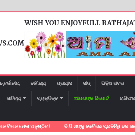
WISH YOU ENJOYFULL RATHAJ
WS.COM
ନ୍ତର୍ଜାତୀୟ
ବାଣିଜ୍ୟ
ପ୍ରୟାସ
ସୀଡ୍
ଭିଡ଼ିଓ ଖବର
ସାହିତ୍ୟ
ବ୍ୟକ୍ତିତ୍ବ
ଆପଣଙ୍କ ରିପୋର୍ଟ
ରାଶିଫ
ନ ମେଳା ଅନୁଷ୍ଠିତ !
ବି.ଡି.ଓଙ୍କୁ ଭେଟିଲେ ପ୍ରତିନିଧି ଦଳ ସହାୟତା ପାଇଁ