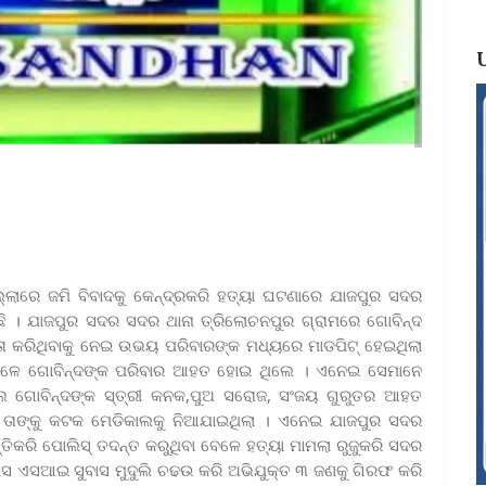
ଲ୍ଲାରେ ଜମି ବିବାଦକୁ କେନ୍ଦ୍ରକରି ହତ୍ୟା ଘଟଣାରେ ଯାଜପୁର ସଦର
ଳିଛି । ଯାଜପୁର ସଦର ସଦର ଥାନା ତ୍ରିଲୋଚନପୁର ଗ୍ରାମରେ ଗୋବିନ୍ଦ
ତା କରିଥିବାକୁ ନେଇ ଉଭୟ ପରିବାରଙ୍କ ମଧ୍ୟରେ ମାଡପିଟ୍ ହେଇଥିଲା
ବେଳେ ଗୋବିନ୍ଦଙ୍କ ପରିବାର ଆହତ ହୋଇ ଥିଲେ । ଏନେଇ ସେମାନେ
ଲେ ଗୋବିନ୍ଦଙ୍କ ସ୍ତ୍ରୀ କନକ,ପୁଅ ସରୋଜ, ସଂଜୟ ଗୁରୁତର ଆହତ
ୁ ତାଙ୍କୁ କଟକ ମେଡିକାଲକୁ ନିଆଯାଇଥିଲା । ଏନେଇ ଯାଜପୁର ସଦର
ତିକରି ପୋଲିସ୍ ତଦନ୍ତ କରୁଥିବା ବେଳେ ହତ୍ୟା ମାମଲା ରୁଜୁକରି ସଦର
ିସ ଏସଆଇ ସୁବାସ ମୁଦୁଲି ଚଢଉ କରି ଅଭିଯୁକ୍ତ ୩ ଜଣକୁ ଗିରଫ କରି