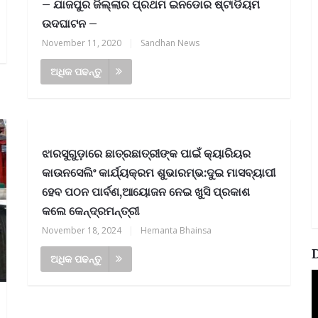
– ଯାଜପୁର ଜିଲ୍ଲାର ପ୍ରଥମ ଇନଡୋର ଷ୍ଟାଡିୟମ
ଉଦଘାଟନ –
November 11, 2020
|
Sandhan News
ଅଧିକ ପଢନ୍ତୁ
ଝାରସୁଗୁଡ଼ାରେ ଛାତ୍ରଛାତ୍ରୀଙ୍କ ପାଇଁ କ୍ୟାରିୟର
କାଉନସେଲିଂ କାର୍ଯ୍ୟକ୍ରମ ଶୁଭାରମ୍ଭ:ଦୁଇ ମାସବ୍ୟାପୀ
ହେବ ପଠନ ପାର୍ବଣ,ଆୟୋଜନ ନେଇ ଖୁସି ପ୍ରକାଶ
କଲେ କେନ୍ଦ୍ରମନ୍ତ୍ରୀ
November 18, 2024
|
Hemanta Bhainsa
ଅଧିକ ପଢନ୍ତୁ
V
P