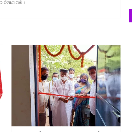
ାଇ ଦିଆଯାଇଛି ।