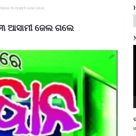
 ଘଟଣାରେ ୩ ଆସାମୀ ଜେଲ ଗଲେ
େ ୩ ଆସାମୀ ଜେଲ ଗଲେ
V
P
ସ
ମନେ ପଡନ୍ତି: ସ୍ୱାଧୀନତା ସଂଗ୍ରାମୀ ରମା