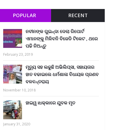
POPULAR
RECENT
ନବୀନଙ୍କ ଗୁଇନ୍ଦା ଦେଲା ରିପୋର୍ଟ
ଏମାନଙ୍କୁ ମିଳିବନି ବିଜେଡି ଟିକେଟ , ଥରେ
ପଢି ନିଅନ୍ତୁ
February 23, 2019
ମୃତ୍ୟୁ ସହ ଲଢୁଛି ଅଭିଲିପ୍ସା, ସହାୟତାର
ହାତ ବଢାଇଲେ ଧର୍ମଶାଳା ବିଧାୟକ ପ୍ରଣବ
ବଳବନ୍ତରାୟ
November 10, 2018
ହାଇୱ।ଧକ୍କାରେ ଯୁବକ ମୃତ
January 31, 2020