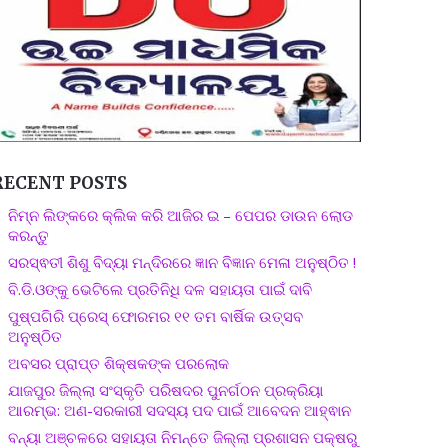
RECENT POSTS
ନିମ୍ନ ଲିଙ୍କରେ କ୍ଲିକ କରି ଆଜିର ଇ – ପେପର ଡାଉନ ଲୋଡ
କରନ୍ତୁ
ସରସ୍ଵତୀ ଶିଶୁ ବିଦ୍ୟା ମନ୍ଦିରରେ ଜ୍ଞାନ ବିଜ୍ଞାନ ମେଳା ଅନୁଷ୍ଠିତ !
ବି.ଡି.ଓଙ୍କୁ ଭେଟିଲେ ପ୍ରତିନିଧି ଦଳ ସହାୟତା ପାଇଁ ଦାବି
ପୁଷ୍ପଗିରି ପ୍ରେସ୍ ଫୋରମର ୧୧ ତମ ବାର୍ଷିକ ଉତ୍ସବ
ଅନୁଷ୍ଠିତ
ଅବସର ପ୍ରାପ୍ତ ଶିକ୍ଷକଙ୍କ ପରଲୋକ
ଯାଜପୁର ଜିଲ୍ଲା ସଂସ୍କୃତି ପରିଷଦର ପୁନର୍ଗଠନ ପ୍ରକ୍ରିୟା
ଆରମ୍ଭ: ଅଣ-ସରକାରୀ ସଦସ୍ୟ ପଦ ପାଇଁ ଆବେଦନ ଆହ୍ଵାନ
ବନ୍ୟା ଅଞ୍ଚଳରେ ସହାୟତା ନିମନ୍ତେ ଜିଲ୍ଲା ପ୍ରଶାସନ ପକ୍ଷରୁ