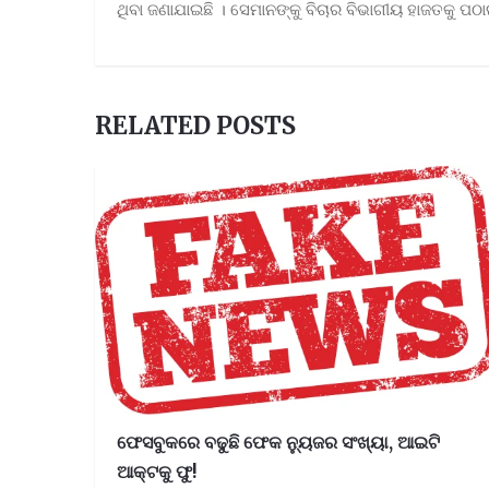
ଥିବା ଜଣାଯାଇଛି । ସେମାନଙ୍କୁ ବିଚାର ବିଭାଗୀୟ ହାଜତକୁ ପଠ
RELATED POSTS
ଫେସବୁକରେ ବଢୁଛି ଫେକ ନ୍ୟୁଜର ସଂଖ୍ୟା, ଆଇଟି
ଆକ୍ଟକୁ ଫୁ!