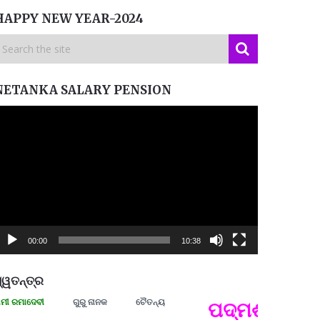
HAPPY NEW YEAR-2024
NETANKA SALARY PENSION
ideo
layer
00:00
10:38
୍ୱତନ୍ତ୍ର
ଦେବୀ
ଗୁରୁ ନାନକ
ଚୈତନ୍ୟ
ପଦ୍ମଶ୍ରୀ ଜୟନ୍ତ
ପ୍ରତ୍
Budd
ପରାଧୀ