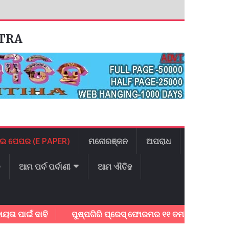
ATRA
ଇ ପେପର (E PAPER)
ମନୋରଞ୍ଜନ
ଅପରାଧ
ଳ
ଆମ ପର୍ବ ପର୍ବାଣୀ
ଆମ ଐତିହ
 ଦାବି
ପୁଷ୍ପଗିରି ପ୍ରେସ୍ ଫୋରମର ୧୧ ତମ ବାର୍ଷିକ ଉତ୍ସବ ଅନୁଷ୍ଠି