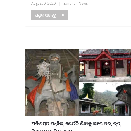
August 9, 2020
|
Sandhan News
ଅଧିକ ପଢନ୍ତୁ
ଅଭିଶପ୍ତ ମନ୍ଦିର, ଯେଉଁଠି ଯିବାକୁ ଲାଗେ ଡର, ଭୂତ,