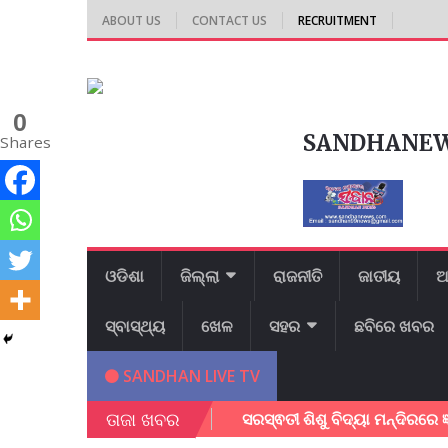
ABOUT US
CONTACT US
RECRUITMENT
0
SANDHANE
Shares
ଓଡିଶା
ଜିଲ୍ଲା
ରାଜନୀତି
ଜାତୀୟ
ଆ
ସ୍ବାସ୍ଥ୍ୟ
ଖେଳ
ସହର
ଛବିରେ ଖବର
SANDHAN LIVE TV
ତାଜା ଖବର
ପର ଡାଉନ ଲୋଡ କରନ୍ତୁ
ସରସ୍ଵତୀ ଶିଶୁ ବିଦ୍ୟା ମନ୍ଦିରରେ ଜ୍ଞାନ ବିଜ୍ଞା