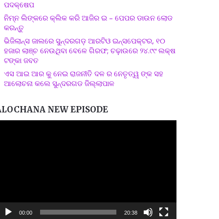
ପଦକ୍ଷେପ
ନିମ୍ନ ଲିଙ୍କରେ କ୍ଲିକ କରି ଆଜିର ଇ – ପେପର ଡାଉନ ଲୋଡ
କରନ୍ତୁ
ଭିଜିଲାନ୍ସ ଜାଲରେ ସୁନ୍ଦରଗଡ଼ ଆରଟିଓ ଇନ୍ସପେକ୍ଟର, ୧୦
ହଜାର ଲାଞ୍ଚ ନେଉଥିବା ବେଳେ ଗିରଫ; ଚଢ଼ାଉରେ ୨୪.୯୯ ଲକ୍ଷ
ଟଙ୍କା ଜବତ
ଏସ ଆଇ ଆର କୁ ନେଇ ରାଜନୀତି ଦଳ ର ନେତୃତ୍ୱ ଙ୍କ ସହ
ଆଲୋଚନା କଲେ ସୁନ୍ଦରଗଡ ଜିଲ୍ଲାପାଳ
ALOCHANA NEW EPISODE
ideo
layer
00:00
20:38