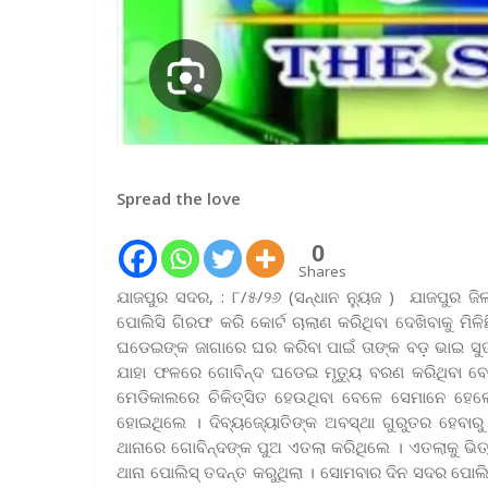
Spread the love
0
Shares
ଯାଜପୁର ସଦର, : ୮/୫/୨୬ (ସନ୍ଧାନ ନ୍ୟୁଜ ) ଯାଜପୁର ଜି
ପୋଲିସି ଗିରଫ କରି କୋର୍ଟ ଚାଲାଣ କରିଥିବା ଦେଖିବାକୁ ମି
ଘଡେଇଙ୍କ ଜାଗାରେ ଘର କରିବା ପାଇଁ ତାଙ୍କ ବଡ଼ ଭାଇ ସୁ
ଯାହା ଫଳରେ ଗୋବିନ୍ଦ ଘଡେଇ ମୃତ୍ୟୁ ବରଣ କରିଥିବା 
ମେଡିକାଲରେ ଚିକିତ୍ସିତ ହେଉଥିବା ବେଳେ ସେମାନେ ହେ
ହୋଇଥିଲେ । ଦିବ୍ୟଜ୍ୟୋତିଙ୍କ ଅବସ୍ଥା ଗୁରୁତର ହେବାର
ଥାନାରେ ଗୋବିନ୍ଦଙ୍କ ପୁଅ ଏତଲା କରିଥିଲେ । ଏତଲାକୁ ଭିତ୍
ଥାନା ପୋଲିସ୍ ତଦନ୍ତ କରୁଥିଲା । ସୋମବାର ଦିନ ସଦର ପୋଲ