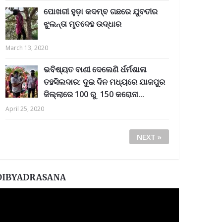
ପୋଖରୀ ହୁଡ଼ା କଦମ୍ବ ଗଛରେ ଯୁବତୀର
ଝୁଲନ୍ତା ମୃତଦେହ ଉଦ୍ଧାର
March 13, 2020
ଭବିଷ୍ୟତ ବାଣୀ ଦେଲେଣି ର୍ଧର୍ମଶାଳା
ତହସିଲଦାର: ଦୁଇ ଦିନ ମଧ୍ୟରେ ଯାଜପୁର
ଜିଲ୍ଲାରେ 100 ରୁ 150 କରୋନା...
April 25, 2020
NEXT »
DIBYADRASANA
ideo
layer