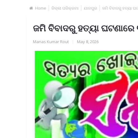
Home
ଜିଲ୍ଲା ପରିକ୍ରମା
ଯାଜପୁର
ଜମି ବିବାଦରୁ ହତ୍ୟା
ଜମି ବିବାଦରୁ ହତ୍ୟା ଘଟଣାର
Manas Kumar Rout
|
May 8, 2026