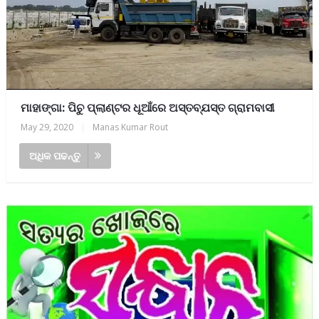
ମାହାଙ୍ଗା: ପିଚୁ ପ୍ଲାଣ୍ଟର ଧୂଆଁରେ ଅସ୍ତବ୍ଯସ୍ତ ଗ୍ରାମବାସୀ
May 29, 2020
|
Manas Kumar Rout
ଅଧିକ ପଢନ୍ତୁ