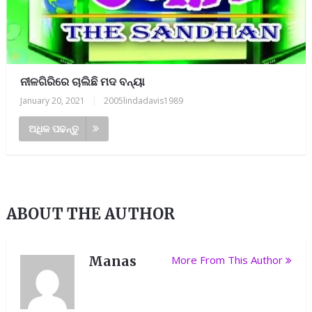
ନୀଳଗିରିରେ ଚାଲିଛି ମଦ ବନ୍ୟା
January 20, 2021
|
2005lindadavis1989
ଅଧିକ ପଢନ୍ତୁ
ABOUT THE AUTHOR
Manas
More From This Author