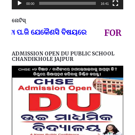
00:00
16:41
ନୋଟିସ୍
ପ୍
ପ.ଜି ଯେକୈଣସି ବିଷୟରେ
FOR GOVT 
ADMISSION OPEN DU PUBLIC SCHOOL
CHANDIKHOLE JAJPUR