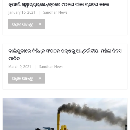
ନୂଆଗାଁ ସ୍ୱାସ୍ଥ୍ୟକେନ୍ଦ୍ରରେ ୯୦ଜଣ ଟୀକା ଗ୍ରହଣ କଲେ
January 16, 2021
|
Sandhan News
ଅଧିକ ପଢନ୍ତୁ
ବାଲିଗୁଡାରେ ବିଭିନ୍ନ ସଂଗଠନ ପକ୍ଷରୁ ଆନ୍ତର୍ଜାତୀୟ ମହିଳା ଦିବସ
ପାଳିତ
March 9, 2021
|
Sandhan News
ଅଧିକ ପଢନ୍ତୁ