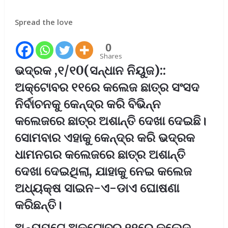
Spread the love
0
Shares
ଭଦ୍ରକ ,୧/୧0(ସନ୍ଧାନ ନିୟୁଜ)::
ଅକ୍ଟୋବର ୧୧ରେ କଲେଜ ଛାତ୍ର ସଂସଦ
ନିର୍ବାଚନକୁ କେନ୍ଦ୍ର କରି ବିଭିନ୍ନ
କଲେଜରେ ଛାତ୍ର ଅଶାନ୍ତି ଦେଖା ଦେଇଛି।
ସୋମବାର ଏହାକୁ କେନ୍ଦ୍ର କରି ଭଦ୍ରକ
ଧାମନଗର କଲେଜରେ ଛାତ୍ର ଅଶାନ୍ତି
ଦେଖା ଦେଇଥିଲା, ଯାହାକୁ ନେଇ କଲେଜ
ଅଧ୍ୟକ୍ଷ ସାଇନ-ଏ-ଡାଏ ଘୋଷଣା
କରିଛନ୍ତି।
ଅନ୍ୟପଟେ ଅକ୍ଟୋବର ୧୧ରେ କଲେଜ