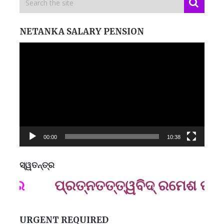
NETANKA SALARY PENSION
Video
Player
00:00
10:38
ସ୍ୱତନ୍ତ୍ର
ମନେ
ପ୍ରତ୍ନତ‌ତ୍ତ୍ୱବିଦ୍ ରମେଶ ପ୍ରସା
ପ
B
ପ
URGENT REQUIRED