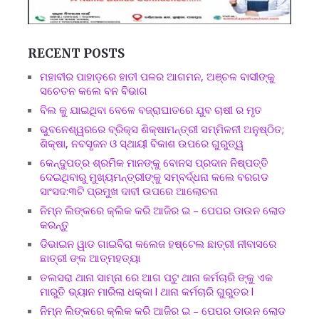
RECENT POSTS
ମହାବୀର ପାହାଡ଼ରେ ହାତୀ ପଳର ଆଗମନ, ଅଞ୍ଚଳ ବାସୀଙ୍କୁ
ସଚେତନ କଲେ ବନ ବିଭାଗ
ବିଲ କୁ ଯାଇଥିବା ବେଳେ ବଜ୍ରାଘାତରେ ଯୁବ ଚାଷୀ ର ମୃତ
ଭୁବନେଶ୍ୱରରେ ବ୍ରିକ୍ସ ଶିକ୍ଷାମନ୍ତ୍ରୀ ସମ୍ମିଳନୀ ଅନୁଷ୍ଠିତ;
ଶିକ୍ଷା, ନବସୃଜନ ଓ ସ୍ଥାୟୀ ବିକାଶ ଉପରେ ଗୁରୁତ୍ୱ
କେନ୍ଦୁପତ୍ର ଶ୍ରମିକ ମାନଙ୍କୁ ବୋନସ ପ୍ରଦାନ ନିଷ୍ପତ୍ତି
ଦେଇଥିବାରୁ ମୁଖ୍ୟମନ୍ତ୍ରୀଙ୍କୁ ସମ୍ବର୍ଦ୍ଧନା କଲେ ବରଗଡ
ସାଂସଦ:୩ଟି ପ୍ରମୁଖ ଦାବୀ ଉପରେ ଆଲୋଚନା
ନିମ୍ନ ଲିଙ୍କରେ କ୍ଲିକ କରି ଆଜିର ଇ – ପେପର ଡାଉନ ଲୋଡ
କରନ୍ତୁ
ଡିଭାଇନ ୱାଡ ଗାଇବିରା କଲେଜ ହଷ୍ଟେଲ ଛାତ୍ରୀ ନୀବାସରେ
ଛାତ୍ରୀ ଙ୍କ ଆତ୍ମହତ୍ୟା
ତଲସରା ଥାନା ସାମ୍ନା ରେ ଆଗ ପଟୁ ଥାନା କର୍ମଚାରି ଙ୍କୁ ଏକ
ମାରୁତି ଭ୍ୟାନ ମାରିଲା ଧକ୍କା l ଥାନା କର୍ମଚାରି ଗୁରୁତର l
ନିମ୍ନ ଲିଙ୍କରେ କ୍ଲିକ କରି ଆଜିର ଇ – ପେପର ଡାଉନ ଲୋଡ