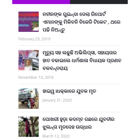
ନବୀନଙ୍କ ଗୁଇନ୍ଦା ଦେଲା ରିପୋର୍ଟ
ଏମାନଙ୍କୁ ମିଳିବନି ବିଜେଡି ଟିକେଟ , ଥରେ
ପଢି ନିଅନ୍ତୁ
February 23, 2019
ମୃତ୍ୟୁ ସହ ଲଢୁଛି ଅଭିଲିପ୍ସା, ସହାୟତାର
ହାତ ବଢାଇଲେ ଧର୍ମଶାଳା ବିଧାୟକ ପ୍ରଣବ
ବଳବନ୍ତରାୟ
November 10, 2018
ହାଇୱ।ଧକ୍କାରେ ଯୁବକ ମୃତ
January 31, 2020
ପୋଖରୀ ହୁଡ଼ା କଦମ୍ବ ଗଛରେ ଯୁବତୀର
ଝୁଲନ୍ତା ମୃତଦେହ ଉଦ୍ଧାର
March 13, 2020