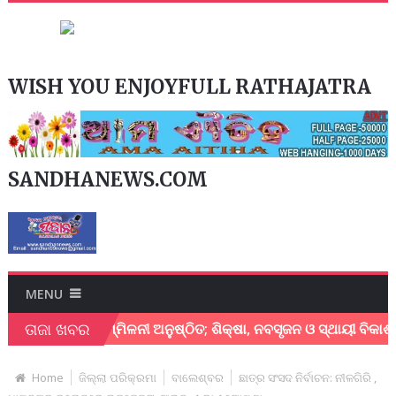
WISH YOU ENJOYFULL RATHAJATRA
SANDHANEWS.COM
MENU
ତାଜା ଖବର
ାମନ୍ତ୍ରୀ ସମ୍ମିଳନୀ ଅନୁଷ୍ଠିତ; ଶିକ୍ଷା, ନବସୃଜନ ଓ ସ୍ଥାୟୀ ବିକାଶ ଉପରେ 
Home
ଜିଲ୍ଲା ପରିକ୍ରମା
ବାଲେଶ୍ବର
ଛାତ୍ର ସଂସଦ ନିର୍ବାଚନ: ନୀଳଗିରି ,