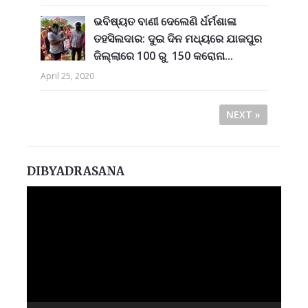
ଭବିଷ୍ୟତ ବାଣୀ ଦେଲେଣି ର୍ଧର୍ମଶାଳା
ତହସିଲଦାର: ଦୁଇ ଦିନ ମଧ୍ୟରେ ଯାଜପୁର
ଜିଲ୍ଲାରେ 100 ରୁ 150 କରୋନା...
April 25, 2020
NEXT »
DIBYADRASANA
Video
Player