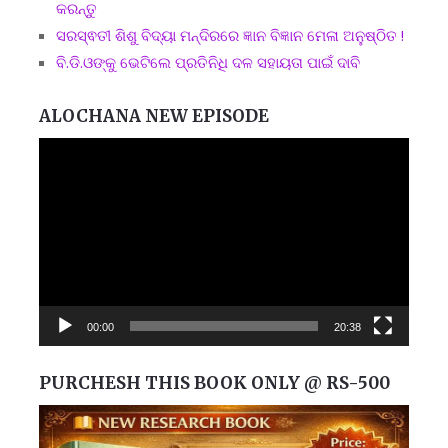
କରନ୍ତୁ
ସରସ୍ଵତୀ ଶିଶୁ ବିଦ୍ୟା ମନ୍ଦିରରେ ଜ୍ଞାନ ବିଜ୍ଞାନ ମେଳା ଅନୁଷ୍ଠିତ !
ବି.ଡି.ଓଙ୍କୁ ଭେଟିଲେ ପ୍ରତିନିଧି ଦଳ ସହାୟତା ପାଇଁ ଦାବି
ALOCHANA NEW EPISODE
Video
Player
00:00
20:38
PURCHESH THIS BOOK ONLY @ RS-500