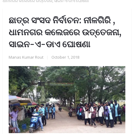
ଧାମନଗର କଲେଜରେ ଉତ୍ତେଜନା, ସାଇନ-ଏ-ଡାଏ ଘୋଷଣା
ଛାତ୍ର ସଂସଦ ନିର୍ବାଚନ: ନୀଳଗିରି ,
ଧାମନଗର କଲେଜରେ ଉତ୍ତେଜନା,
ସାଇନ-ଏ-ଡାଏ ଘୋଷଣା
Manas Kumar Rout
|
October 1, 2018