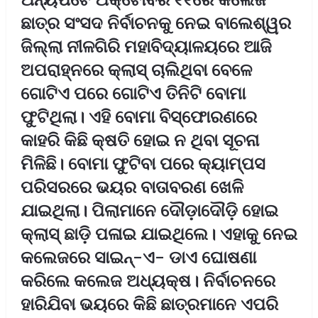
ଛାତ୍ର ସଂସଦ ନିର୍ବାଚନକୁ ନେଇ ବାଲେଶ୍ୱର
ଜିଲ୍ଲା ନୀଳଗିରି ମହାବିଦ୍ୟାଳୟରେ ଆଜି
ଅପରାହ୍ନରେ କ୍ଲାସ୍‌ ଚାଲିଥିବା ବେଳେ
ଗୋଟିଏ ପରେ ଗୋଟିଏ ତିନିଟି ବୋମା
ଫୁଟିଥିଲା। ଏହି ବୋମା ବିସ୍ଫୋରଣରେ
କାହରି କିଛି କ୍ଷତି ହୋଇ ନ ଥିବା ସୂଚନା
ମିଳିଛି। ବୋମା ଫୁଟିବା ପରେ କ୍ୟାମ୍ପସ
ପରିସରରେ ଭୟର ବାତାବରଣ ଖେଳି
ଯାଇଥିଲା। ପିଲାମାନେ ଦୌଡ଼ାଦୌଡ଼ି ହୋଇ
କ୍ଲାସ୍‌ ଛାଡ଼ି ପଳାଇ ଯାଇଥିଲେ। ଏହାକୁ ନେଇ
କଲେଜରେ ସାଇନ୍‌-ଏ- ଡାଏ ଘୋଷଣା
କରିଲେ କଲେଜ ଅଧ୍ୟକ୍ଷ। ନିର୍ବାଚନରେ
ହାରିଯିବା ଭୟରେ କିଛି ଛାତ୍ରମାନେ ଏପରି