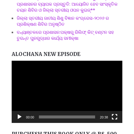
ପ୍ରଶାସନର ବ୍ୟାପକ ପ୍ରସ୍ତୁତି: ଆୟୋଜିତ ହେବ ସାଂସ୍କୃତିକ
ଚୟନ ଶିବିର ଓ ଜିଲ୍ଲା ସ୍ତରୀୟ ଓପନ କୁଇଜ୍**
ଜିଲ୍ଲା ସ୍ତରୀୟ ଜାତୀୟ ଶିଶୁ ବିଜ୍ଞାନ କଂଗ୍ରେସ-୨୦୨୬ ର
ପ୍ରଶିକ୍ଷଣ ଶିବିର ଅନୁଷ୍ଠିତ
ବନ୍ୟାଞ୍ଚଳରେ ପ୍ରଶାସନ:ପକ୍ଷରୁ ରିଲିଫ୍ କିଟ୍ ବଣ୍ଟନ ସହ
ତୁରନ୍ତ ପୁନରୁଦ୍ଧାର କାର୍ଯ୍ୟ ସମୀକ୍ଷା
ALOCHANA NEW EPISODE
Video
Player
00:00
20:38