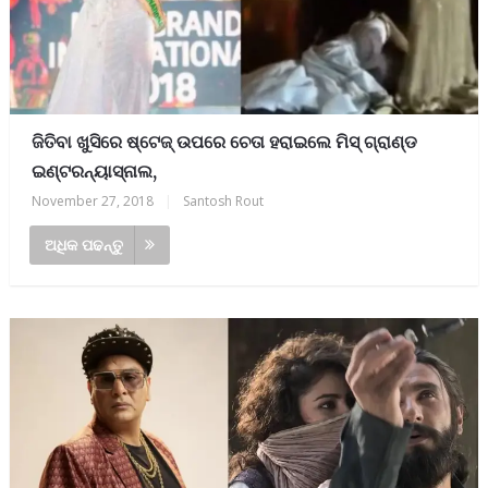
ଜିତିବା ଖୁସିରେ ଷ୍ଟେଜ୍‌ ଉପରେ ଚେତା ହରାଇଲେ ମିସ୍‌ ଗ୍ରାଣ୍ଡ
ଇଣ୍ଟରନ୍ୟାସ୍‌ନାଲ,
November 27, 2018
|
Santosh Rout
ଅଧିକ ପଢନ୍ତୁ