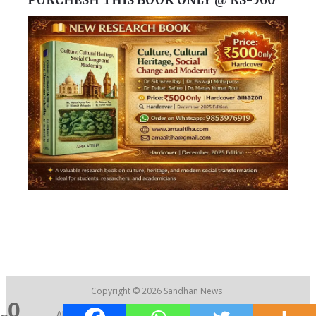
PURCHESH THIS BOOK ONLY @ RS-500
Copyright © 2026
Sandhan News
0
ABOUT US
|
CONTACT US
|
RECRUITMENT