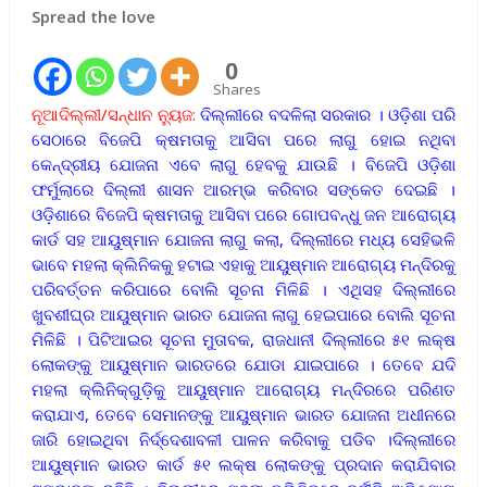
Spread the love
0
Shares
ନୂଆଦିଲ୍ଲୀ/ସନ୍ଧାନ ନ୍ୟୁଜ:
ଦିଲ୍ଲୀରେ ବଦଳିଲା ସରକାର । ଓଡ଼ିଶା ପରି
ସେଠାରେ ବିଜେପି କ୍ଷମତାକୁ ଆସିବା ପରେ ଲାଗୁ ହୋଇ ନଥିବା
କେନ୍ଦ୍ରୀୟ ଯୋଜନା ଏବେ ଲାଗୁ ହେବକୁ ଯାଉଛି । ବିଜେପି ଓଡ଼ିଶା
ଫର୍ମୁଲାରେ ଦିଲ୍ଲୀ ଶାସନ ଆରମ୍ଭ କରିବାର ସଙ୍କେତ ଦେଇଛି ।
ଓଡ଼ିଶାରେ ବିଜେପି କ୍ଷମତାକୁ ଆସିବା ପରେ ଗୋପବନ୍ଧୁ ଜନ ଆରୋଗ୍ୟ
କାର୍ଡ ସହ ଆୟୁଷ୍ମାନ ଯୋଜନା ଲାଗୁ କଲା, ଦିଲ୍ଲୀରେ ମଧ୍ୟ ସେହିଭଳି
ଭାବେ ମହଲା କ୍ଲିନିକକୁ ହଟାଇ ଏହାକୁ ଆୟୁଷ୍ମାନ ଆରୋଗ୍ୟ ମନ୍ଦିରକୁ
ପରିବର୍ତ୍ତନ କରିପାରେ ବୋଲି ସୂଚନା ମିଳିଛି । ଏଥିସହ ଦିଲ୍ଲୀରେ
ଖୁବଶୀଘ୍ର ଆୟୁଷ୍ମାନ ଭାରତ ଯୋଜନା ଲାଗୁ ହେଇପାରେ ବୋଲି ସୂଚନା
ମିଳିଛି । ପିଟିଆଇର ସୂଚନା ମୁତାବକ, ରାଜଧାନୀ ଦିଲ୍ଲୀରେ ୫୧ ଲକ୍ଷ
ଲୋକଙ୍କୁ ଆୟୁଷ୍ମାନ ଭାରତରେ ଯୋଡା ଯାଇପାରେ । ତେବେ ଯଦି
ମହଲା କ୍ଲିନିକ୍‌ଗୁଡ଼ିକୁ ଆୟୁଷ୍ମାନ ଆରୋଗ୍ୟ ମନ୍ଦିରରେ ପରିଣତ
କରାଯାଏ, ତେବେ ସେମାନଙ୍କୁ ଆୟୁଷ୍ମାନ ଭାରତ ଯୋଜନା ଅଧୀନରେ
ଜାରି ହୋଇଥିବା ନିର୍ଦ୍ଦେଶାବଳୀ ପାଳନ କରିବାକୁ ପଡିବ ।ଦିଲ୍ଲୀରେ
ଆୟୁଷ୍ମାନ ଭାରତ କାର୍ଡ ୫୧ ଲକ୍ଷ ଲୋକଙ୍କୁ ପ୍ରଦାନ କରାଯିବାର