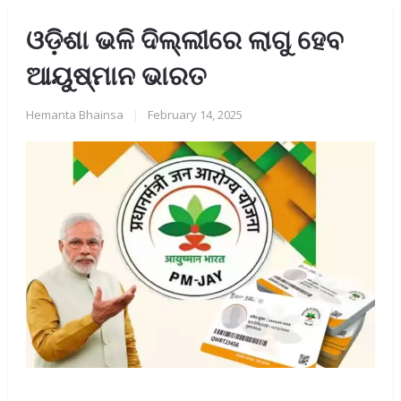
ଓଡ଼ିଶା ଭଳି ଦିଲ୍ଲୀରେ ଲାଗୁ ହେବ
ଆୟୁଷ୍ମାନ ଭାରତ
Hemanta Bhainsa
|
February 14, 2025