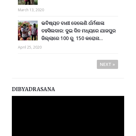
March 13, 2020
ଭବିଷ୍ୟତ ବାଣୀ ଦେଲେଣି ର୍ଧର୍ମଶାଳା
ତହସିଲଦାର: ଦୁଇ ଦିନ ମଧ୍ୟରେ ଯାଜପୁର
ଜିଲ୍ଲାରେ 100 ରୁ 150 କରୋନା...
April 25, 2020
NEXT »
DIBYADRASANA
Video
Player