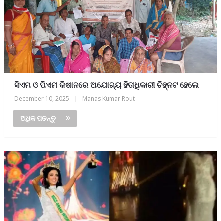
ସିଏମ ଓ ପିଏମ କିଷାନରେ ଅଯୋଗ୍ୟ ହିତାଧିକାରୀ ଚିହ୍ନଟ ହେଲେ
December 10, 2025
|
Manas Kumar Rout
ଅଧିକ ପଢନ୍ତୁ