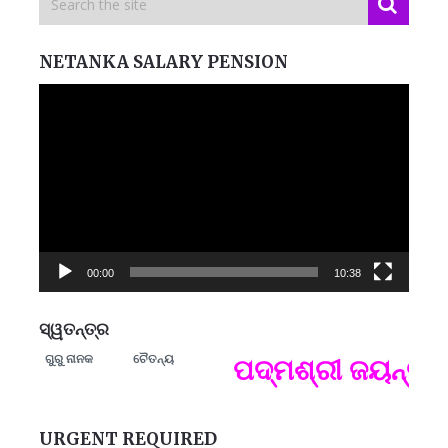
NETANKA SALARY PENSION
Video
Player
00:00
10:38
ସ୍ୱତନ୍ତ୍ର
ଗୁରୁ ନାନକ
ଚୈତନ୍ୟ
ମନେ
ପଦ୍ମଶ୍ରୀ ଜୟନ୍ତ ମହା
ପ
B
ପ
URGENT REQUIRED