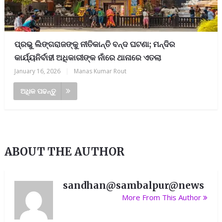
ପ୍ରଭୁ ଲିଙ୍ଗରାଜଙ୍କୁ ନୀତିକାନ୍ତି ବନ୍ଦ ଘଟଣା; ମନ୍ଦିର
କାର୍ଯ୍ୟନିର୍ବାହୀ ଅଧିକାରୀଙ୍କ ନାଁରେ ଥାନାରେ ଏତଲା
January 16, 2026
|
Manas Kumar Rout
ଅଧିକ ପଢନ୍ତୁ
ABOUT THE AUTHOR
sandhan@sambalpur@news
More From This Author