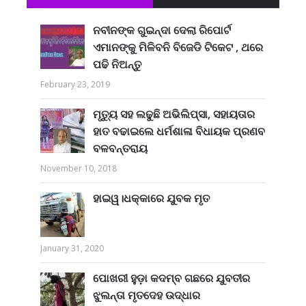
ନବୀନଙ୍କ ଗୁଇନ୍ଦା ଦେଲା ରିପୋର୍ଟ
ଏମାନଙ୍କୁ ମିଳିବନି ବିଜେଡି ଟିକେଟ , ଥରେ
ପଢି ନିଅନ୍ତୁ
February 23, 2019
ମୃତ୍ୟୁ ସହ ଲଢୁଛି ଅଭିଲିପ୍ସା, ସହାୟତାର
ହାତ ବଢାଇଲେ ଧର୍ମଶାଳା ବିଧାୟକ ପ୍ରଣବ
ବଳବନ୍ତରାୟ
November 10, 2018
ହାଇୱ।ଧକ୍କାରେ ଯୁବକ ମୃତ
January 31, 2020
ପୋଖରୀ ହୁଡ଼ା କଦମ୍ବ ଗଛରେ ଯୁବତୀର
ଝୁଲନ୍ତା ମୃତଦେହ ଉଦ୍ଧାର