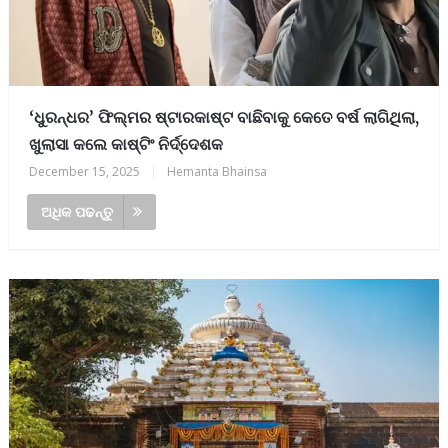
‘ଧୁରନ୍ଧର’ ଫିଲ୍ମର ଷ୍ଟାରକାଷ୍ଟ ବାଛିବାକୁ କେତେ ବର୍ଷ ଲାଗିଥିଲା,
ଖୁଲାସା କଲେ କାଷ୍ଟିଂ ନିର୍ଦ୍ଦେଶକ
December 15, 2025
|
Hemanta Bhainsa
ଅଧିକ ପଢନ୍ତୁ