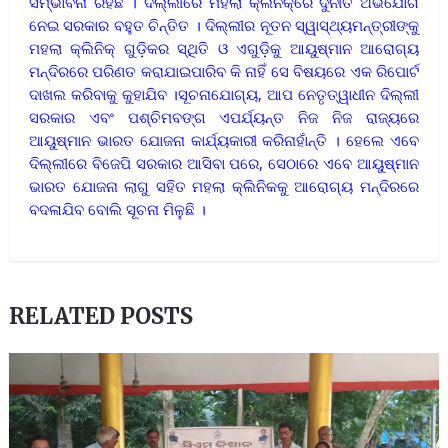
ସମ୍ଭାବନା ରହିଛି । ଦିଲ୍ଲୀରେ ମହଲା କ୍ଲିନିକ୍‌ରେ ଦୁର୍ନୀତି ଅଭିଯୋଗ
ନେଇ ସରକାର ବହୁତ ଚିନ୍ତିତ । ଦିଲ୍ଲୀର ନୂତନ ସ୍ୱାସ୍ଥ୍ୟମନ୍ତ୍ରୀଙ୍କୁ
ମହଲା କ୍ଲିନିକ୍‌ ଗୁଡ଼ିକର ସ୍ଥିତି ଓ ଏଗୁଡ଼ିକୁ ଆୟୁଷ୍ମାନ ଆରୋଗ୍ୟ
ମନ୍ଦିରରେ ପରିଣତ କରାଯାଇପାରିବ କି ନାହିଁ ସେ ବିଷୟରେ ଏକ ରିପୋର୍ଟ
ଦାଖଲ କରିବାକୁ କୁହାଯିବ ।ସୂଚନାଯୋଗ୍ୟ, ଆପ ନେତୃତ୍ୱାଧୀନ ଦିଲ୍ଲୀ
ସରକାର ଏବଂ ପଶ୍ଚିମବଙ୍ଗ ଏପର୍ଯ୍ୟନ୍ତ ନିଜ ନିଜ ରାଜ୍ୟରେ
ଆୟୁଷ୍ମାନ ଭାରତ ଯୋଜନା କାର୍ଯ୍ୟକାରୀ କରିନାହାଁନ୍ତି । ହେଲେ ଏବେ
ଦିଲ୍ଲୀରେ ବିଜେପି ସରକାର ଆସିବା ପରେ, ସେଠାରେ ଏବେ ଆୟୁଷ୍ମାନ
ଭାରତ ଯୋଜନା ଲାଗୁ ସହିତ ମହଲା କ୍ଲିନିକକୁ ଆରୋଗ୍ୟ ମନ୍ଦିରରେ
ବଦଳାଯିବ ବୋଲି ସୂଚନା ମିଳୁଛି ।
RELATED POSTS