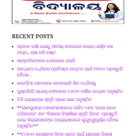
RECENT POSTS
ପ୍ରବଳ ବର୍ଷା ଯୋଗୁ ଜାତୀୟ ରାଜପଥର ଉଭୟ ପାର୍ଶ୍ଵ ଜଳ
ମଗ୍ନ,, ଚାଷ ଜମି ନଷ୍ଟ
ସାମ୍ବାଦିକଙ୍କର ମୋବାଇଲ ଚୋରି
ଜଗନ୍ନାଥ ମନ୍ଦିରର ପ୍ରତିଷ୍ଠା ଉଚ୍ଚବ ପାଇଁ ୧୭ତମ ପ୍ରସ୍ତୁତି
ବୈଠକ.
କାଉଡ଼ିଆ ମାନଙ୍କର ଲମ୍ବାଧାଡି ଶିବ ମନ୍ଦିରକୁ
ପୁଷ୍ପଗିରି ପ୍ରେସ୍ ଫୋରମର ୧୬ତମ ବାର୍ଷିକ ଉତ୍ସବ ଅନୁଷ୍ଠିତ
ତିନି ଗାୟକଙ୍କ ସ୍ମୃତି ଚାରଣ ସଭା ଅନୁଷ୍ଠିତ
**ଯାଜପୁରରେ ମହାସମାରୋହରେ ପାଳିତ ହେବ ‘ଘରେ ଘରେ
ତ୍ରିରଙ୍ଗା’ ଏବଂ ‘ବିଭାଜନ ବିଭୀଷିକା ସ୍ମୃତି ଦିବସ’: ପ୍ରସ୍ତୁତି
ନେଇ ଜିଲ୍ଲାପାଳଙ୍କ ଅଧ୍ୟକ୍ଷତାରେ ଗୁରୁତ୍ୱପୂର୍ଣ୍ଣ ବୈଠକ
ଅନୁଷ୍ଠିତ**
**୮୦ତମ ସ୍ବାଧୀନତା ଦିବସ ପାଳନ ପାଇଁ ଯାଜପୁର ଜିଲ୍ଲା