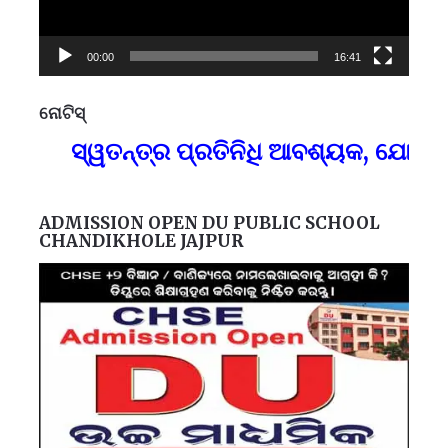
00:00
16:41
ନୋଟିସ୍
ପ୍
ସ୍ୱତନ୍ତ୍ର ପ୍ରତିନିଧି ଆବଶ୍ୟକ, ଯୋଗାଯୋଗ
F
ADMISSION OPEN DU PUBLIC SCHOOL
CHANDIKHOLE JAJPUR