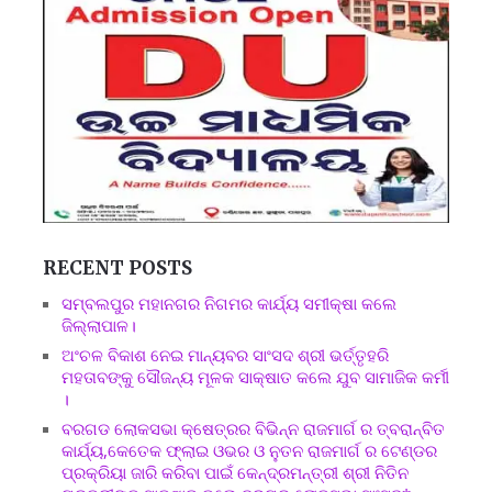
RECENT POSTS
ସମ୍ବଲପୁର ମହାନଗର ନିଗମର କାର୍ଯ୍ୟ ସମୀକ୍ଷା କଲେ
ଜିଲ୍ଲାପାଳ।
ଅଂଚଳ ବିକାଶ ନେଇ ମାନ୍ୟବର ସାଂସଦ ଶ୍ରୀ ଭର୍ତ୍ତୃହରି
ମହତାବଙ୍କୁ ସୌଜନ୍ୟ ମୂଳକ ସାକ୍ଷାତ କଲେ ଯୁବ ସାମାଜିକ କର୍ମୀ
।
ବରଗଡ ଲୋକସଭା କ୍ଷେତ୍ରର ବିଭିନ୍ନ ରାଜମାର୍ଗ ର ତ୍ବରାନ୍ବିତ
କାର୍ଯ୍ୟ,କେତେକ ଫ୍ଲାଇ ଓଭର ଓ ନୁତନ ରାଜମାର୍ଗ ର ଟେଣ୍ଡର
ପ୍ରକ୍ରିୟା ଜାରି କରିବା ପାଇଁ କେନ୍ଦ୍ରମନ୍ତ୍ରୀ ଶ୍ରୀ ନିତିନ