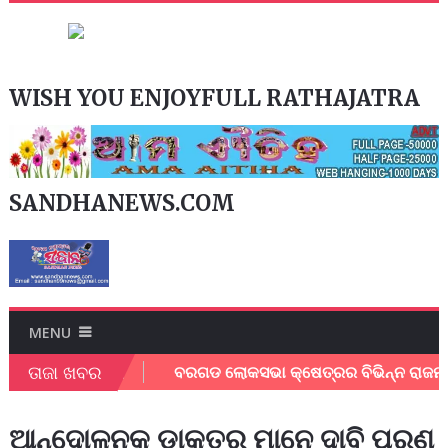
WISH YOU ENJOYFULL RATHAJATRA
SANDHANEWS.COM
MENU
ତାଜା ଖବର
ସାମାଜିକ କର୍ମୀ ।
ବରଗଡ ଲୋକସଭା କ୍ଷେତ୍ରର ବିଭିନ୍ନ ରାଜମାର୍ଗ ର 
ଆନ୍ଦୋଳନକୁ ଡାକ୍ତର ମାନେ ଦାବି ପୂରଣ