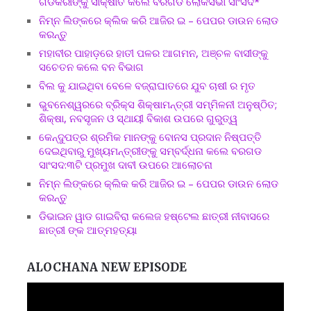
ଗଡକରୀଙ୍କୁ ସାକ୍ଷାତ କଲେ ବରଗଡ ଲୋକସଭା ସାଂସଦ*
ନିମ୍ନ ଲିଙ୍କରେ କ୍ଲିକ କରି ଆଜିର ଇ – ପେପର ଡାଉନ ଲୋଡ
କରନ୍ତୁ
ମହାବୀର ପାହାଡ଼ରେ ହାତୀ ପଳର ଆଗମନ, ଅଞ୍ଚଳ ବାସୀଙ୍କୁ
ସଚେତନ କଲେ ବନ ବିଭାଗ
ବିଲ କୁ ଯାଇଥିବା ବେଳେ ବଜ୍ରାଘାତରେ ଯୁବ ଚାଷୀ ର ମୃତ
ଭୁବନେଶ୍ୱରରେ ବ୍ରିକ୍ସ ଶିକ୍ଷାମନ୍ତ୍ରୀ ସମ୍ମିଳନୀ ଅନୁଷ୍ଠିତ;
ଶିକ୍ଷା, ନବସୃଜନ ଓ ସ୍ଥାୟୀ ବିକାଶ ଉପରେ ଗୁରୁତ୍ୱ
କେନ୍ଦୁପତ୍ର ଶ୍ରମିକ ମାନଙ୍କୁ ବୋନସ ପ୍ରଦାନ ନିଷ୍ପତ୍ତି
ଦେଇଥିବାରୁ ମୁଖ୍ୟମନ୍ତ୍ରୀଙ୍କୁ ସମ୍ବର୍ଦ୍ଧନା କଲେ ବରଗଡ
ସାଂସଦ:୩ଟି ପ୍ରମୁଖ ଦାବୀ ଉପରେ ଆଲୋଚନା
ନିମ୍ନ ଲିଙ୍କରେ କ୍ଲିକ କରି ଆଜିର ଇ – ପେପର ଡାଉନ ଲୋଡ
କରନ୍ତୁ
ଡିଭାଇନ ୱାଡ ଗାଇବିରା କଲେଜ ହଷ୍ଟେଲ ଛାତ୍ରୀ ନୀବାସରେ
ଛାତ୍ରୀ ଙ୍କ ଆତ୍ମହତ୍ୟା
ALOCHANA NEW EPISODE
Video
Player