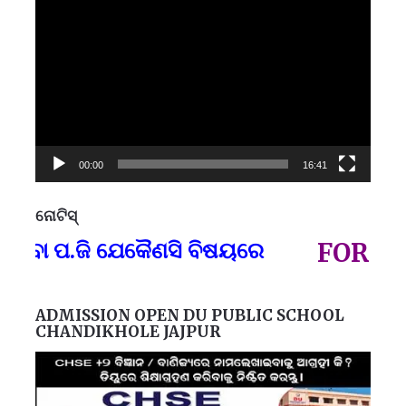
Video
Player
00:00
16:41
ନୋଟିସ୍
ପ୍
ବା ପ.ଜି ଯେକୈଣସି ବିଷୟରେ
FOR GOV
ADMISSION OPEN DU PUBLIC SCHOOL
CHANDIKHOLE JAJPUR