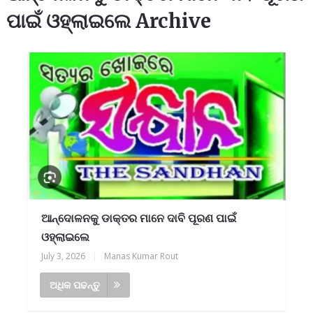
ପାଇଁ ଓହ୍ଲାଇଲେ Archive
ଆନ୍ଦୋଳନକୁ ଡାକ୍ତର ମାନେ ଦାବି ପୂରଣ ପାଇଁ
ଓହ୍ଲାଇଲେ
July 3, 2026
|
Manas Kumar Rout
ଅଧିକ ପଢନ୍ତୁ