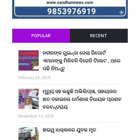
POPULAR
RECENT
ନବୀନଙ୍କ ଗୁଇନ୍ଦା ଦେଲା ରିପୋର୍ଟ
ଏମାନଙ୍କୁ ମିଳିବନି ବିଜେଡି ଟିକେଟ , ଥରେ
ପଢି ନିଅନ୍ତୁ
February 23, 2019
ମୃତ୍ୟୁ ସହ ଲଢୁଛି ଅଭିଲିପ୍ସା, ସହାୟତାର
ହାତ ବଢାଇଲେ ଧର୍ମଶାଳା ବିଧାୟକ ପ୍ରଣବ
ବଳବନ୍ତରାୟ
November 10, 2018
ହାଇୱ।ଧକ୍କାରେ ଯୁବକ ମୃତ