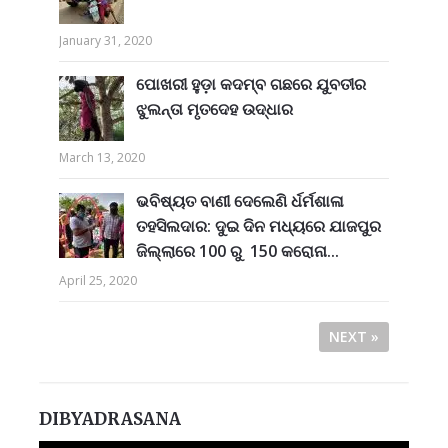
January 31, 2020
ପୋଖରୀ ହୁଡ଼ା କଦମ୍ବ ଗଛରେ ଯୁବତୀର
ଝୁଲନ୍ତା ମୃତଦେହ ଉଦ୍ଧାର
March 13, 2020
ଭବିଷ୍ୟତ ବାଣୀ ଦେଲେଣି ର୍ଧର୍ମଶାଳା
ତହସିଲଦାର: ଦୁଇ ଦିନ ମଧ୍ୟରେ ଯାଜପୁର
ଜିଲ୍ଲାରେ 100 ରୁ 150 କରୋନା...
April 25, 2020
NEXT »
DIBYADRASANA