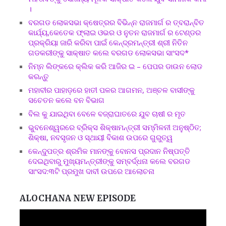
।
ବରଗଡ ଲୋକସଭା କ୍ଷେତ୍ରର ବିଭିନ୍ନ ରାଜମାର୍ଗ ର ତ୍ବରାନ୍ବିତ
କାର୍ଯ୍ୟ,କେତେକ ଫ୍ଲାଇ ଓଭର ଓ ନୁତନ ରାଜମାର୍ଗ ର ଟେଣ୍ଡର
ପ୍ରକ୍ରିୟା ଜାରି କରିବା ପାଇଁ କେନ୍ଦ୍ରମନ୍ତ୍ରୀ ଶ୍ରୀ ନିତିନ
ଗଡକରୀଙ୍କୁ ସାକ୍ଷାତ କଲେ ବରଗଡ ଲୋକସଭା ସାଂସଦ*
ନିମ୍ନ ଲିଙ୍କରେ କ୍ଲିକ କରି ଆଜିର ଇ – ପେପର ଡାଉନ ଲୋଡ
କରନ୍ତୁ
ମହାବୀର ପାହାଡ଼ରେ ହାତୀ ପଳର ଆଗମନ, ଅଞ୍ଚଳ ବାସୀଙ୍କୁ
ସଚେତନ କଲେ ବନ ବିଭାଗ
ବିଲ କୁ ଯାଇଥିବା ବେଳେ ବଜ୍ରାଘାତରେ ଯୁବ ଚାଷୀ ର ମୃତ
ଭୁବନେଶ୍ୱରରେ ବ୍ରିକ୍ସ ଶିକ୍ଷାମନ୍ତ୍ରୀ ସମ୍ମିଳନୀ ଅନୁଷ୍ଠିତ;
ଶିକ୍ଷା, ନବସୃଜନ ଓ ସ୍ଥାୟୀ ବିକାଶ ଉପରେ ଗୁରୁତ୍ୱ
କେନ୍ଦୁପତ୍ର ଶ୍ରମିକ ମାନଙ୍କୁ ବୋନସ ପ୍ରଦାନ ନିଷ୍ପତ୍ତି
ଦେଇଥିବାରୁ ମୁଖ୍ୟମନ୍ତ୍ରୀଙ୍କୁ ସମ୍ବର୍ଦ୍ଧନା କଲେ ବରଗଡ
ସାଂସଦ:୩ଟି ପ୍ରମୁଖ ଦାବୀ ଉପରେ ଆଲୋଚନା
ALOCHANA NEW EPISODE
Video
Player