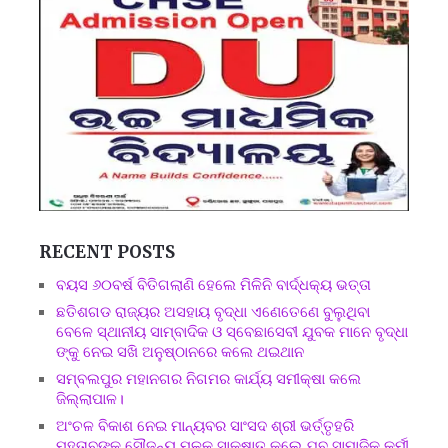
RECENT POSTS
ବୟସ ୬୦ବର୍ଷ ବିତିଗଲାଣି ହେଲେ ମିଳିନି ବାର୍ଦ୍ଧକ୍ୟ ଭତ୍ତା
ଛତିଶଗଡ ରାଜ୍ୟର ଅସହାୟ ବୃଦ୍ଧା ଏଣେତେଣେ ବୁଲୁଥିବା
ବେଳେ ସ୍ଥାନୀୟ ସାମ୍ବାଦିକ ଓ ସ୍ବେଛାସେବୀ ଯୁବକ ମାନେ ବୃଦ୍ଧା
ଙ୍କୁ ନେଇ ସଖି ଅନୁଷ୍ଠାନରେ କଲେ ଥଇଥାନ
ସମ୍ବଲପୁର ମହାନଗର ନିଗମର କାର୍ଯ୍ୟ ସମୀକ୍ଷା କଲେ
ଜିଲ୍ଲାପାଳ।
ଅଂଚଳ ବିକାଶ ନେଇ ମାନ୍ୟବର ସାଂସଦ ଶ୍ରୀ ଭର୍ତ୍ତୃହରି
ମହତାବଙ୍କୁ ସୌଜନ୍ୟ ମୂଳକ ସାକ୍ଷାତ କଲେ ଯୁବ ସାମାଜିକ କର୍ମୀ