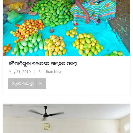
ବୈପାରିଗୁଡା ବଜାରରେ ଆମ୍ବର ପସରା
May 31, 2019
|
Sandhan News
ଅଧିକ ପଢନ୍ତୁ