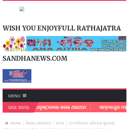
WISH YOU ENJOYFULL RATHAJATRA
SANDHANEWS.COM
MENU
ତାଜା ଖବର
 ଙ୍କୁ ନେଇ ସଖି ଅନୁଷ୍ଠାନରେ କଲେ ଥଇଥାନ
ସମ୍ବଲପୁର ମହାନଗର ନି
Home
ଜିଲ୍ଲା ପରିକ୍ରମା
କଟକ
୪୨ ମୌଜାରେ ପରିବେଶ ସୁରକ୍ଷା