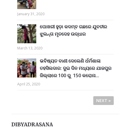
January 31, 2020
ପୋଖରୀ ହୁଡ଼ା କଦମ୍ବ ଗଛରେ ଯୁବତୀର
ଝୁଲନ୍ତା ମୃତଦେହ ଉଦ୍ଧାର
March 13, 2020
ଭବିଷ୍ୟତ ବାଣୀ ଦେଲେଣି ର୍ଧର୍ମଶାଳା
ତହସିଲଦାର: ଦୁଇ ଦିନ ମଧ୍ୟରେ ଯାଜପୁର
ଜିଲ୍ଲାରେ 100 ରୁ 150 କରୋନା...
April 25, 2020
NEXT »
DIBYADRASANA