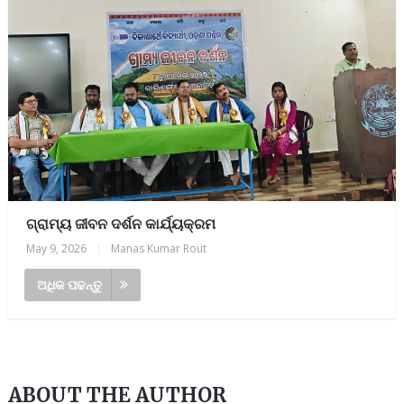
ଗ୍ରାମ୍ୟ ଜୀବନ ଦର୍ଶନ କାର୍ଯ୍ୟକ୍ରମ
May 9, 2026
|
Manas Kumar Rout
ଅଧିକ ପଢନ୍ତୁ
ABOUT THE AUTHOR