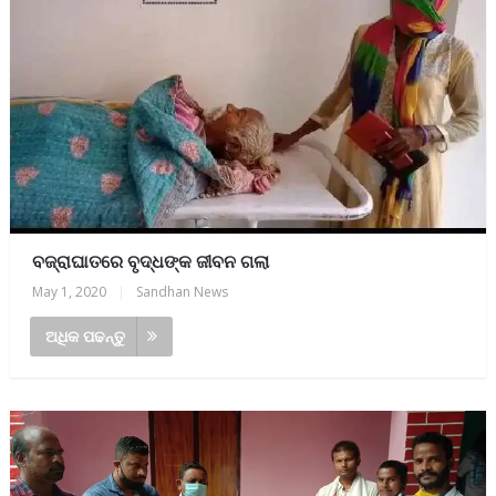
ବଜ୍ରାଘାତରେ ବୃଦ୍ଧଙ୍କ ଜୀବନ ଗଲା
May 1, 2020
|
Sandhan News
ଅଧିକ ପଢନ୍ତୁ