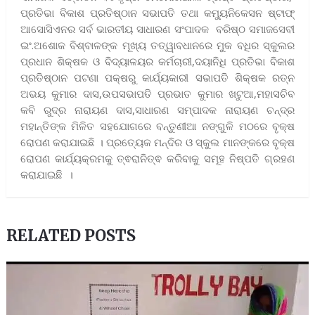
ପ୍ରତିଭା ବିକାଶ ପ୍ରତିଷ୍ଠାନ ସଭାପତି ତଥା କମ୍ୟୁନିକେସନ ଷ୍ଟାଫ୍
ଆସୋସିଏନର ସର୍ବ ଭାରତୀୟ ସାଧାରଣ ସଂପାଦକ ବରିଷ୍ଠ ସମାଜସେବୀ
ଇଂ.ଅଶୋକ ବିଶ୍ବାଳଙ୍କ ମୂଖ୍ୟ ତତ୍ୱାବଧାନରେ ମୁକ ବଧିର ସ୍କୁଲର
ପ୍ରଧାନ ଶିକ୍ଷକ ଓ ବିଦ୍ୟାଳୟର କର୍ମଚାରୀ,ଦୟାନିଧି ପ୍ରତିଭା ବିକାଶ
ପ୍ରତିଷ୍ଠାନ ପଟଣା ପକ୍ଷରୁ କାର୍ଯ୍ୟକାରୀ ସଭାପତି ଶିକ୍ଷକ ରତ୍ନ
ଅଭୟ କୁମାର ଦାସ,ଉପସଭାପତି ପ୍ରଭାତ କୁମାର ଖଟୁଆ,ମହାସଚିବ
କବି ରୁଦ୍ର ନାରାୟଣ ଦାସ,ସାଧାରଣ ସମ୍ପାଦକ ନାରାୟଣ ଚନ୍ଦ୍ର
ମହାନ୍ତିଙ୍କ ମିଳିତ ସହଯୋଗରେ ବନ୍ତୁଣୀଆ ନଙ୍ଗୁଳି ମଠରେ ବୃକ୍ଷ
ରୋପଣ କରାଯାଇଛି । ପ୍ରତ୍ୟେକ ମନ୍ଦିର ଓ ସ୍କୁଲ ମାନଙ୍କରେ ବୃକ୍ଷ
ରୋପଣ କାର୍ଯ୍ୟକ୍ରମକୁ ତ୍ଵରାନିତ୍ଵ କରିବାକୁ ସମୂହ ନିଷ୍ପତି ଗ୍ରହଣ
କରାଯାଇଛି ।
RELATED POSTS