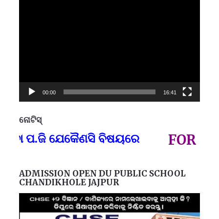
Video
Player
00:00
16:41
ନୋଟିସ୍
ପ୍
 ପ.ଜି ଯେକୈଣସି ବିଷୟରେ
FOR GOVT 
ADMISSION OPEN DU PUBLIC SCHOOL
CHANDIKHOLE JAJPUR