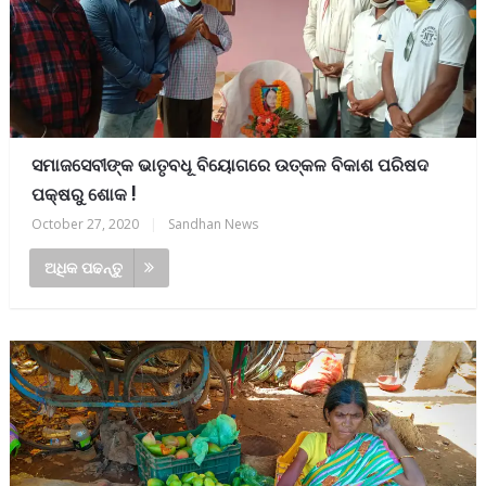
ସମାଜସେବୀଙ୍କ ଭାତୃବଧୂ ବିୟୋଗରେ ଉତ୍କଳ ବିକାଶ ପରିଷଦ
ପକ୍ଷରୁ ଶୋକ !
October 27, 2020
|
Sandhan News
ଅଧିକ ପଢନ୍ତୁ