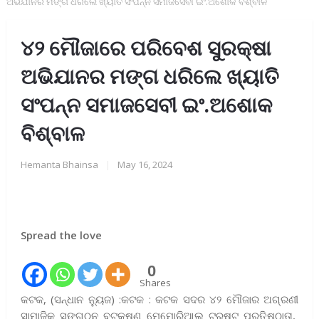
ଅଭିଯାନର ମଙ୍ଗ ଧରିଲେ ଖ୍ୟାତି ସଂପନ୍ନ ସମାଜସେବୀ ଇଂ.ଅଶୋକ ବିଶ୍ବାଳ
୪୨ ମୌଜାରେ ପରିବେଶ ସୁରକ୍ଷା
ଅଭିଯାନର ମଙ୍ଗ ଧରିଲେ ଖ୍ୟାତି
ସଂପନ୍ନ ସମାଜସେବୀ ଇଂ.ଅଶୋକ
ବିଶ୍ବାଳ
Hemanta Bhainsa
|
May 16, 2024
Spread the love
0
Shares
କଟକ, (ସନ୍ଧାନ ନ୍ୟୁଜ) :କଟକ : କଟକ ସଦର ୪୨ ମୌଜାର ଅଗ୍ରଣୀ
ସାମାଜିକ ସଙ୍ଗଠନ ବଟକୃଷ୍ଣ ମେମୋରିଆଲ ଟ୍ରଷ୍ଟ ପ୍ରତିଷ୍ଠାତା,