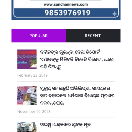
POPULAR
RECENT
ନବୀନଙ୍କ ଗୁଇନ୍ଦା ଦେଲା ରିପୋର୍ଟ
ଏମାନଙ୍କୁ ମିଳିବନି ବିଜେଡି ଟିକେଟ , ଥରେ
ପଢି ନିଅନ୍ତୁ
February 23, 2019
ମୃତ୍ୟୁ ସହ ଲଢୁଛି ଅଭିଲିପ୍ସା, ସହାୟତାର
ହାତ ବଢାଇଲେ ଧର୍ମଶାଳା ବିଧାୟକ ପ୍ରଣବ
ବଳବନ୍ତରାୟ
November 10, 2018
ହାଇୱ।ଧକ୍କାରେ ଯୁବକ ମୃତ