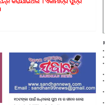
୍ପନ୍ନ କରାଯାଇଥଲ । ଏକାମାତ୍ର ପୁତ୍ର
।
୧୦ଟଙ୍କା ପାଇଁ ଜନ୍ମକଲା ପୁଅ ମା ର ଜୀବନ ନେଲା