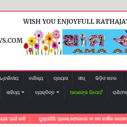
WISH YOU ENJOYFULL RATHAJ
WS.COM
ନ୍ତର୍ଜାତୀୟ
ବାଣିଜ୍ୟ
ପ୍ରୟାସ
ସୀଡ୍
ଭିଡ଼ିଓ ଖବର
ସାହିତ୍ୟ
ବ୍ୟକ୍ତିତ୍ବ
ଆପଣଙ୍କ ରିପୋର୍ଟ
ରାଶିଫ
ବି
ପୁଷ୍ପଗିରି ପ୍ରେସ୍ ଫୋରମର ୧୧ ତମ ବାର୍ଷିକ ଉତ୍ସବ ଅନୁଷ୍ଠିତ