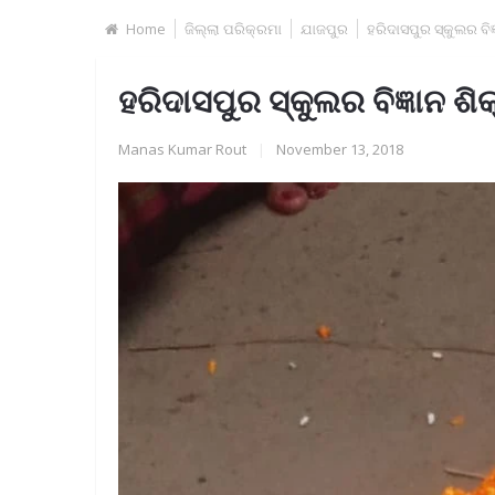
Home
ଜିଲ୍ଲା ପରିକ୍ରମା
ଯାଜପୁର
ହରିଦାସପୁର ସ୍କୁଲର ବ
ହରିଦାସପୁର ସ୍କୁଲର ବିଜ୍ଞାନ 
Manas Kumar Rout
|
November 13, 2018