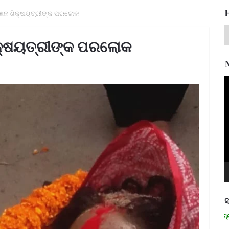
ିଜ୍ଞାନ ଶିକ୍ଷୟତ୍ରୀଙ୍କ ପରଲୋକ
ଶିକ୍ଷୟତ୍ରୀଙ୍କ ପରଲୋକ
V
P
ସ
ମନେ ପଡନ୍ତି: ସ୍ୱାଧୀନତା ସଂଗ୍ରାମୀ ରମାଦ