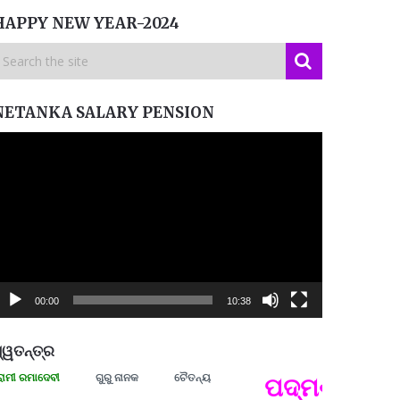
HAPPY NEW YEAR-2024
NETANKA SALARY PENSION
ideo
layer
00:00
10:38
୍ୱତନ୍ତ୍ର
େବୀ
ଗୁରୁ ନାନକ
ଚୈତନ୍ୟ
ପଦ୍ମଶ୍ରୀ ଜୟନ୍ତ 
ପ୍ରତ୍
Budd
ପରାଧୀ