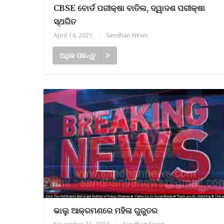
CBSE ବୋର୍ଡ ପରୀକ୍ଷା ବାତିଲ, ଦ୍ୱାଦଶ ପରୀକ୍ଷା
ସ୍ଥଗିତ
April 14, 2021
|
Sandhan News
ଅଧିକ ପଢନ୍ତୁ
ଭାଲୁ ଆକ୍ରମଣରେ ମହିଳା ଗୁରୁତର