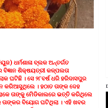
ିୟୁଜ) ଧର୍ମଶାଳା ବ୍ଲକ ଅନ୍ତର୍ଗତ
ବିଜ୍ଞାନ ଶିକ୍ଷୟତ୍ରୀ କଳ୍ପଲତା
ଘଟିଛି । ସେ ୨୮ବର୍ଷ ଧରି ହରିଦାସପୁର
ନ କରିଆସୁଥିଲେ । ହଠାତ ତାଙ୍କ ଦେହ
କେ ତାଙ୍କୁ ମେିଡିକାଲରେ ଭତ୍ତି କରିଥିଲେ
V
P
ତାଙ୍କର ବିୟୋଗ ଘଟିଥିଲା । ଏହି ଖବର