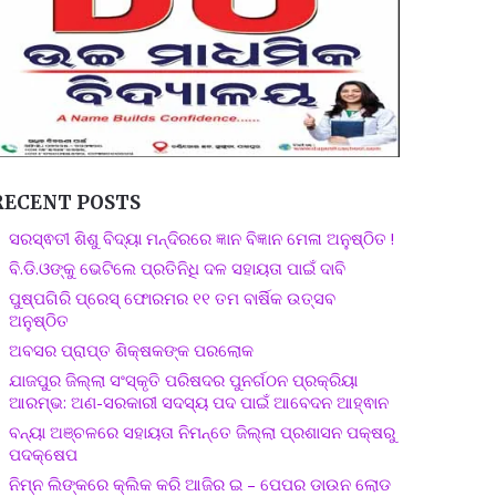
RECENT POSTS
ସରସ୍ଵତୀ ଶିଶୁ ବିଦ୍ୟା ମନ୍ଦିରରେ ଜ୍ଞାନ ବିଜ୍ଞାନ ମେଳା ଅନୁଷ୍ଠିତ !
ବି.ଡି.ଓଙ୍କୁ ଭେଟିଲେ ପ୍ରତିନିଧି ଦଳ ସହାୟତା ପାଇଁ ଦାବି
ପୁଷ୍ପଗିରି ପ୍ରେସ୍ ଫୋରମର ୧୧ ତମ ବାର୍ଷିକ ଉତ୍ସବ
ଅନୁଷ୍ଠିତ
ଅବସର ପ୍ରାପ୍ତ ଶିକ୍ଷକଙ୍କ ପରଲୋକ
ଯାଜପୁର ଜିଲ୍ଲା ସଂସ୍କୃତି ପରିଷଦର ପୁନର୍ଗଠନ ପ୍ରକ୍ରିୟା
ଆରମ୍ଭ: ଅଣ-ସରକାରୀ ସଦସ୍ୟ ପଦ ପାଇଁ ଆବେଦନ ଆହ୍ଵାନ
ବନ୍ୟା ଅଞ୍ଚଳରେ ସହାୟତା ନିମନ୍ତେ ଜିଲ୍ଲା ପ୍ରଶାସନ ପକ୍ଷରୁ
ପଦକ୍ଷେପ
ନିମ୍ନ ଲିଙ୍କରେ କ୍ଲିକ କରି ଆଜିର ଇ – ପେପର ଡାଉନ ଲୋଡ