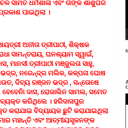
ଚଳ ସାମତ ଧର୍ମଶାଳା ଏବଂ ତାଙ୍କ ଶାଶୁଘର
୍ରକାଶ ପାଇଥିଲା ।
ଷୟତ୍ରୀ ଅନୀତା ତ୍ରୀପାଠୀ, ଶିକ୍ଷକ
ନ
ଧା ସାମନ୍ତରାୟ, ଘନଶ୍ୟାମ ସ୍ୱାଇଁ,
ପ୍ରତି
ାସ, ମାନସୀ ତ୍ରୀପାଠୀ ମଞ୍ଜୁଲତା ସାହୁ,
ର ଭଦ୍ର, ନରେନ୍ଦ୍ର ମଲିକ, କଳ୍ପନା ଘୋଷ
ରାଉତ, ଦିବ୍ୟ ରଞ୍ଜନ ଭଦ୍ର , ସନ୍ତୋଷେ
, ବେବେନିା ଦାସ, ରୋଜାଲିନ ସାମଲ, ସମେତ
କବ୍ୟକ୍ତ କରିଥିଲେ । ହରିଦାସପୁର
୍ତ କରାଯାଇ ବିଦ୍ୟାୟକ ଛୁଟି କରାଯାଇଥିଲା
ତ କୁମାର ମହାନ୍ତି ଏବଂ ଆତ୍ମୀୟସୃଜନଙ୍କ