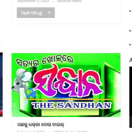
September 5, 2023
|
Sandhan News
ଅଧିକ ପଢନ୍ତୁ
V
P
ଗଛକୁ ଧକ୍କା ଦେଲା ବାଇକ୍