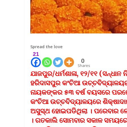
Spread the love
21
0
Shares
ଯାଜପୁର/ଧର୍ମଶାଳା, ୧୨/୧୧ (ସନ୍ଧାନ ନ
ହରିଦାସପୁର କଂଚିଆ ଉଚ୍ଚବିଦ୍ୟାଳୟର 
ନାୟକଙ୍କର ୫୩ ବର୍ଷ ବୟସରେ ପରଲୋକ 
କଂଚିଆ ଉଚ୍ଚବିଦ୍ୟାଳୟରେ ଶିକ୍ଷାଦା
ଅସୁସ୍ଥ ହୋଇପଡିଥିଲା । ପରେବାର ଲୋ
। ଗତକାଲି ସୋମବାର ସକାଳ ସମୟରେ 