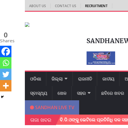
ABOUT US
CONTACT US
RECRUITMENT
0
SANDHANE
Shares
ଓଡିଶା
ଜିଲ୍ଲା
ରାଜନୀତି
ଜାତୀୟ
ଆ
ସ୍ବାସ୍ଥ୍ୟ
ଖେଳ
ସହର
ଛବିରେ ଖବର
SANDHAN LIVE TV
ତାଜା ଖବର
ଳା ଅନୁଷ୍ଠିତ !
ବି.ଡି.ଓଙ୍କୁ ଭେଟିଲେ ପ୍ରତିନିଧି ଦଳ ସହାୟତା ପାଇଁ ଦା