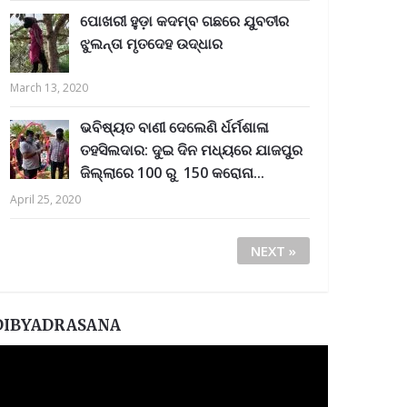
ପୋଖରୀ ହୁଡ଼ା କଦମ୍ବ ଗଛରେ ଯୁବତୀର
ଝୁଲନ୍ତା ମୃତଦେହ ଉଦ୍ଧାର
March 13, 2020
ଭବିଷ୍ୟତ ବାଣୀ ଦେଲେଣି ର୍ଧର୍ମଶାଳା
ତହସିଲଦାର: ଦୁଇ ଦିନ ମଧ୍ୟରେ ଯାଜପୁର
ଜିଲ୍ଲାରେ 100 ରୁ 150 କରୋନା...
April 25, 2020
NEXT »
DIBYADRASANA
ideo
layer