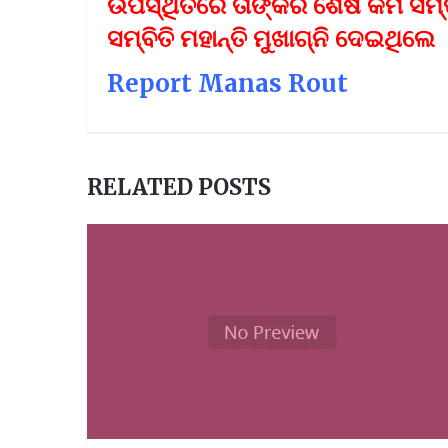
ଉପସ୍ଥିତିରେ ତାଙ୍କର ଶେଷ କର୍ମ ସମ
ସମ୍ବିତି ମହାନ୍ତି ମୁଖାଗ୍ନି ଦେଇଥିଲେ 
Report Manas Rout
RELATED POSTS