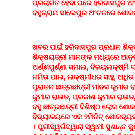
ପ୍ରଚାରିତ ହେବା ପରେ ହରିଦାସପୁର ଅଂ
ବହୁଗ୍ରାମ ସାଲେପୁର ଅଂଚଳରେ ଶୋକପ
ଖବର ପାଇଁ ହରିଦାସପୁର ପ୍ରଧାନ ଶିକ୍
ଶିକ୍ଷୟତ୍ରୀ ମାନଙ୍କ ମଧ୍ୟରେ ଆନୁରା
ଅର୍ଣ୍ଣପୁର୍ଣ୍ଣା ସମାଲ, ବିଜୟଲକ୍ଷ୍ମି ଦ
ନମିତା ପାଲ, ଲକ୍ଷ୍ମୀଧର ସାହୁ, ଅଧି
ପୁରାତନ ଛାତ୍ରଛାତ୍ରୀ ମାନସ କୁମାର 
କୁମାର ରାଉତ, ପ୍ରକାଶ କୁମାର ରାଉତ
ବହୁ ଛାତ୍ରଛାତ୍ରୀ ବିଶିଷ୍ଠ ଲୋକ ଶୋ
ବିଦ୍ୟାଳୟରେ ଏକ ୨ମିନିଟ୍ ଶୋକବ୍ୟକ
। ପୁରୀସ୍ୱର୍ଗଦ୍ୱାରା ସ୍ୱାମୀ ସୁଶାନ୍