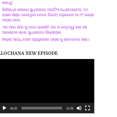
କରନ୍ତୁ
ଭିଜିଲାନ୍ସ ଜାଲରେ ସୁନ୍ଦରଗଡ଼ ଆରଟିଓ ଇନ୍ସପେକ୍ଟର, ୧୦
ହଜାର ଲାଞ୍ଚ ନେଉଥିବା ବେଳେ ଗିରଫ; ଚଢ଼ାଉରେ ୨୪.୯୯ ଲକ୍ଷ
ଟଙ୍କା ଜବତ
ଏସ ଆଇ ଆର କୁ ନେଇ ରାଜନୀତି ଦଳ ର ନେତୃତ୍ୱ ଙ୍କ ସହ
ଆଲୋଚନା କଲେ ସୁନ୍ଦରଗଡ ଜିଲ୍ଲାପାଳ
ଜିଲ୍ଲା ଆଇନ୍ ସେବା ପ୍ରାଧିକରଣ ପକ୍ଷ ରୁ ସଚେତନତା ସଭା।
ALOCHANA NEW EPISODE
ideo
layer
00:00
20:38