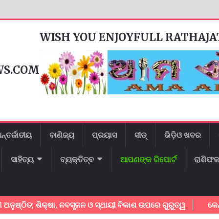
WISH YOU ENJOYFULL RATHAJ
WS.COM
ନ୍ତର୍ଜାତୀୟ
ବାଣିଜ୍ୟ
ପ୍ରୟାସ
ସୀଡ୍
ଭିଡ଼ିଓ ଖବର
ସାହିତ୍ୟ
ବ୍ୟକ୍ତିତ୍ବ
ଆପଣଙ୍କ ରିପୋର୍ଟ
ରାଶିଫ
 ଶିକ୍ଷା, ନବସୃଜନ ଓ ସ୍ଥାୟୀ ବିକାଶ ଉପରେ ଗୁରୁତ୍ୱ
କେନ୍ଦୁପତ୍ର ଶ