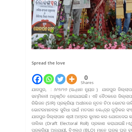
Spread the love
0
Shares
ଯାଜପୁର, : ୬/୭/୨୬ (ସନ୍ଧାନ ନ୍ୟୁଜ ) ଯାଜପୁର ଜିଲ୍ଲାପା
ସମ୍ମିଳନୀ ଅନୁଷ୍ଠିତ ହୋଇଯାଇଛି। ଏହି ବୈଠକରେ ଜିଲ୍ଲାପା
ରିଭିଜନ (SIR) ପ୍ରକ୍ରିୟା ଅଧୀନରେ ନୂତନ ଚିଠା ଭୋଟର ତାଲି
ଭୋଟରମାନଙ୍କ ସୁବିଧା ପାଇଁ ମତଦାନ କେନ୍ଦ୍ର ଗୁଡ଼ିକର ସଂଶ
ଯାଜପୁର ଜିଲ୍ଲାପାଳ ଶ୍ରୀ ଅମ୍ବର କୁମାର କର ଯୋଗଦେଇ କହି
ତାଲିକା (Draft Electoral Roll) ପ୍ରକାଶ କରାଯାଇଛି।
ପ୍ରକ୍ରିୟା ଅନୁଯାୟୀ, ବିଏଲଓ (BLO) ମାନେ ଘରକୁ ଘର ବୁଲି 