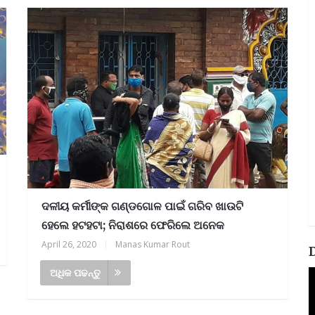
ଦଳୀୟ କର୍ମୀଙ୍କ ଗଣ୍ଡଗୋଳ ପାଇଁ ଗରିବ ଖାଉଟି
ହେଲେ ହଟହଟା; ନିରାଶରେ ଫେରିଲେ ଅନେକ
April 26, 2020
|
Manas Kumar Rout
ଅଧିକ ପଢନ୍ତୁ
V
P