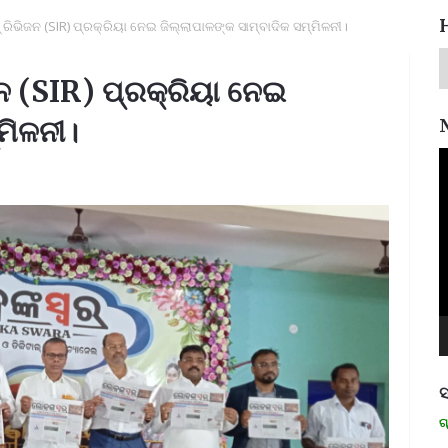
ରିଭିଜନ (SIR) ପ୍ରକ୍ରିୟା ନେଇ ଜିଲ୍ଲାପାଳଙ୍କ ସାମ୍ବାଦିକ ସମ୍ମିଳନୀ।
ନ (SIR) ପ୍ରକ୍ରିୟା ନେଇ
ମିଳନୀ।
V
P
ସ
ମନେ ପଡନ୍ତି: ସ୍ୱାଧୀନତା ସଂଗ୍ରାମୀ ର