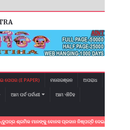
ATRA
ଇ ପେପର (E PAPER)
ମନୋରଞ୍ଜନ
ଅପରାଧ
ଳ
ଆମ ପର୍ବ ପର୍ବାଣୀ
ଆମ ଐତିହ
୍ରମିକ ମାନଙ୍କୁ ବୋନସ ପ୍ରଦାନ ନିଷ୍ପତ୍ତି ଦେଇଥିବାରୁ ମୁଖ୍ୟମନ୍ତ୍ରୀଙ୍