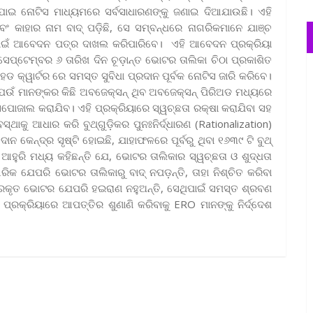
ରାଯାଇ ନୋଟିସ ମାଧ୍ୟମରେ ସର୍ବସାଧାରଣଙ୍କୁ ଜଣାଇ ଦିଆଯାଉଛି। ଏହି
ଂ କାହାର ନାମ ବାଦ୍ ପଡ଼ିଛି, ସେ ସମ୍ବନ୍ଧରେ ନାଗରିକମାନେ ଯାଞ୍ଚ
 ପାଇଁ ଆବେଦନ ପତ୍ର ଦାଖଲ କରିପାରିବେ। ଏହି ଆବେଦନ ପ୍ରକ୍ରିୟା
ପ୍ଟେମ୍ବର ୬ ତାରିଖ ଦିନ ଚୂଡ଼ାନ୍ତ ଭୋଟର ତାଲିକା ଚିଠା ପ୍ରକାଶିତ
େଡ କ୍ୱାର୍ଟର ରେ ସମସ୍ତ ସୁବିଧା ପ୍ରଦାନ ପୂର୍ବକ ନୋଟିସ ଜାରି କରିବେ।
େଉଁ ମାନଙ୍କର କିଛି ଅବଜେକ୍ସନ୍ ଥିବ ଅବଜେକ୍ସନ୍ ପିରିଅଡ ମଧ୍ୟରେ
ୋଜାଲ କରାଯିବ। ଏହି ପ୍ରକ୍ରିୟାରେ ସ୍ୱଚ୍ଛତା ରକ୍ଷା କରାଯିବା ସହ
ୁ ଆଧାର କରି ବୁଥ୍‌ଗୁଡ଼ିକର ପୁନଃନିର୍ଦ୍ଧାରଣ (Rationalization)
ନ କେନ୍ଦ୍ର ସୃଷ୍ଟି ହୋଇଛି, ଯାହାଫଳରେ ପୂର୍ବରୁ ଥିବା ୧୬୩୯ ଟି ବୁଥ୍
 ଆହୁରି ମଧ୍ୟ କହିଛନ୍ତି ଯେ, ଭୋଟର ତାଲିକାର ସ୍ୱଚ୍ଛତା ଓ ଶୁଦ୍ଧତା
 ଯେପରି ଭୋଟର ତାଲିକାରୁ ବାଦ୍ ନପଡ଼ନ୍ତି, ତାହା ନିଶ୍ଚିତ କରିବା
୍ରକୃତ ଭୋଟର ଯେପରି ହଇରାଣ ନହୁଅନ୍ତି, ସେଥିପାଇଁ ସମସ୍ତ ଶ୍ରବଣ
ପ୍ରକ୍ରିୟାରେ ଆପତ୍ତିର ଶୁଣାଣି କରିବାକୁ ERO ମାନଙ୍କୁ ନିର୍ଦ୍ଦେଶ