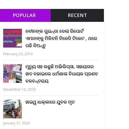
POPULAR
RECENT
ନବୀନଙ୍କ ଗୁଇନ୍ଦା ଦେଲା ରିପୋର୍ଟ
ଏମାନଙ୍କୁ ମିଳିବନି ବିଜେଡି ଟିକେଟ , ଥରେ
ପଢି ନିଅନ୍ତୁ
February 23, 2019
ମୃତ୍ୟୁ ସହ ଲଢୁଛି ଅଭିଲିପ୍ସା, ସହାୟତାର
ହାତ ବଢାଇଲେ ଧର୍ମଶାଳା ବିଧାୟକ ପ୍ରଣବ
ବଳବନ୍ତରାୟ
November 10, 2018
ହାଇୱ।ଧକ୍କାରେ ଯୁବକ ମୃତ
January 31, 2020