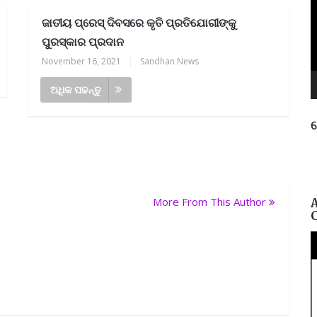
ଜାତୀୟ ପ୍ରେସ୍ ଦିବସରେ କୃତି ପ୍ରତିଯୋଗୀଙ୍କୁ
ପୁରସ୍କାର ପ୍ରଦାନ
November 16, 2021
|
Sandhan News
ଅଧିକ ପଢନ୍ତୁ
ନ
ପ
More From This Author