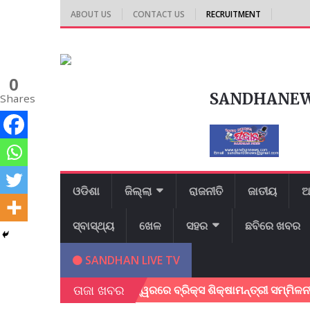
ABOUT US
CONTACT US
RECRUITMENT
0
SANDHANE
Shares
ଓଡିଶା
ଜିଲ୍ଲା
ରାଜନୀତି
ଜାତୀୟ
ଆ
ସ୍ବାସ୍ଥ୍ୟ
ଖେଳ
ସହର
ଛବିରେ ଖବର
SANDHAN LIVE TV
ତାଜା ଖବର
ଭୁବନେଶ୍ୱରରେ ବ୍ରିକ୍ସ ଶିକ୍ଷାମନ୍ତ୍ରୀ ସମ୍ମିଳନୀ ଅନୁଷ୍ଠିତ;