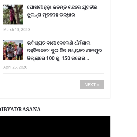
ପୋଖରୀ ହୁଡ଼ା କଦମ୍ବ ଗଛରେ ଯୁବତୀର
ଝୁଲନ୍ତା ମୃତଦେହ ଉଦ୍ଧାର
March 13, 2020
ଭବିଷ୍ୟତ ବାଣୀ ଦେଲେଣି ର୍ଧର୍ମଶାଳା
ତହସିଲଦାର: ଦୁଇ ଦିନ ମଧ୍ୟରେ ଯାଜପୁର
ଜିଲ୍ଲାରେ 100 ରୁ 150 କରୋନା...
April 25, 2020
NEXT »
DIBYADRASANA
ideo
layer