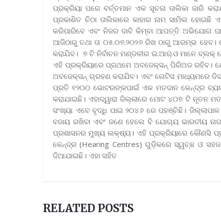
ପ୍ରକ୍ରିୟା ପରେ ବର୍ତ୍ତମାନ ଏକ ସୂଚନା ତାଲିକା ଜାରି କ
ପ୍ରକାଶିତ ଚିଠା ତାଲିକାରେ କାହାର ନାମ ସାମିଲ ହୋଇଛି ଏବ
କରିପାରିବେ ଏବଂ ନିଜର ଦାବି କିମ୍ବା ଆପତ୍ତି ଅଭିଯୋଗ
ଆଜିଠାରୁ ତଥା ତା ୦୫.୦୭.୨୦୨୬ ରିଖ ଠାରୁ ଆରମ୍ଭ ହେବ। ସେ
କରାଯିବ। ୭ ଟି ନିର୍ବାଚନ ମଣ୍ଡଳୀର ଇ.ଆର୍.ଓ ମାନେ ବ୍ଲକ୍ ହ
ଏହି ପ୍ରକ୍ରିୟାରେ ପ୍ରଥମେ ଅବଜେକ୍ସନ୍ ପିରିଅଡ ରହିବ। ଯ
ଅବଜେକ୍ସନ୍ ଗ୍ରହଣ କରାଯିବ। ଏବଂ ନୋଟିସ ମାଧ୍ୟମରେ ଡିସପ
ପ୍ରତି ୧୨୦୦ ଭୋଟରଙ୍କପାଇଁ ଏକ ମତଦାନ କେନ୍ଦ୍ର ବ୍ୟବସ୍ଥାକ
କରାଯାଇଛି। ଏହାଦ୍ୱାରା ଜିଲ୍ଲାରେ ମୋଟ ୪୦୭ ଟି ନୂତନ ମତଦା
ସଂଖ୍ୟା ଏବେ ବୃଦ୍ଧି ପାଇ ୨୦୪୬ ରେ ପହଞ୍ଚିଛି। ଜିଲ୍ଲାପାଳ
ବଜାୟ ରଖିବା ଏବଂ ଜଣେ ହେଲେ ବି ଯୋଗ୍ୟ ଭାରତୀୟ ନାଗରିକ
ପ୍ରଶାସନର ମୁଖ୍ୟ ଲକ୍ଷ୍ୟ। ଏହି ପ୍ରକ୍ରିୟାରେ କୌଣସି ପ
କେନ୍ଦ୍ର (Hearing Centres) ଗୁଡ଼ିକରେ ସ୍ୱଚ୍ଛ ଓ ସହଜ 
ଦିଆଯାଇଛି। ଏହା ସହିତ
RELATED POSTS