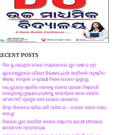
RECENT POSTS
ବିଲ କୁ ଯାଇଥିବା ବେଳେ ବଜ୍ରାଘାତରେ ଯୁବ ଚାଷୀ ର ମୃତ
ଭୁବନେଶ୍ୱରରେ ବ୍ରିକ୍ସ ଶିକ୍ଷାମନ୍ତ୍ରୀ ସମ୍ମିଳନୀ ଅନୁଷ୍ଠିତ;
ଶିକ୍ଷା, ନବସୃଜନ ଓ ସ୍ଥାୟୀ ବିକାଶ ଉପରେ ଗୁରୁତ୍ୱ
କେନ୍ଦୁପତ୍ର ଶ୍ରମିକ ମାନଙ୍କୁ ବୋନସ ପ୍ରଦାନ ନିଷ୍ପତ୍ତି
ଦେଇଥିବାରୁ ମୁଖ୍ୟମନ୍ତ୍ରୀଙ୍କୁ ସମ୍ବର୍ଦ୍ଧନା କଲେ ବରଗଡ
ସାଂସଦ:୩ଟି ପ୍ରମୁଖ ଦାବୀ ଉପରେ ଆଲୋଚନା
ନିମ୍ନ ଲିଙ୍କରେ କ୍ଲିକ କରି ଆଜିର ଇ – ପେପର ଡାଉନ ଲୋଡ
କରନ୍ତୁ
ଡିଭାଇନ ୱାଡ ଗାଇବିରା କଲେଜ ହଷ୍ଟେଲ ଛାତ୍ରୀ ନୀବାସରେ
ଛାତ୍ରୀ ଙ୍କ ଆତ୍ମହତ୍ୟା