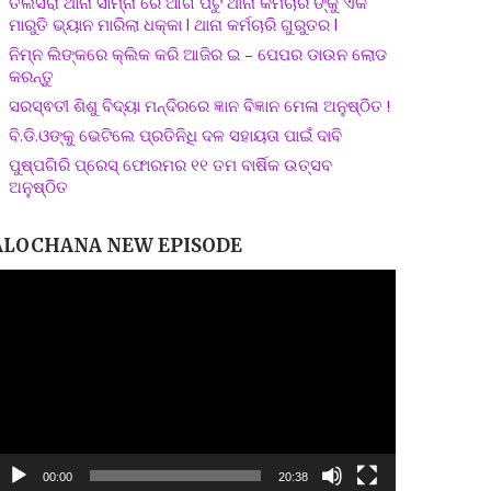
ତଲସରା ଥାନା ସାମ୍ନା ରେ ଆଗ ପଟୁ ଥାନା କର୍ମଚାରି ଙ୍କୁ ଏକ
ମାରୁତି ଭ୍ୟାନ ମାରିଲା ଧକ୍କା l ଥାନା କର୍ମଚାରି ଗୁରୁତର l
ନିମ୍ନ ଲିଙ୍କରେ କ୍ଲିକ କରି ଆଜିର ଇ – ପେପର ଡାଉନ ଲୋଡ
କରନ୍ତୁ
ସରସ୍ଵତୀ ଶିଶୁ ବିଦ୍ୟା ମନ୍ଦିରରେ ଜ୍ଞାନ ବିଜ୍ଞାନ ମେଳା ଅନୁଷ୍ଠିତ !
ବି.ଡି.ଓଙ୍କୁ ଭେଟିଲେ ପ୍ରତିନିଧି ଦଳ ସହାୟତା ପାଇଁ ଦାବି
ପୁଷ୍ପଗିରି ପ୍ରେସ୍ ଫୋରମର ୧୧ ତମ ବାର୍ଷିକ ଉତ୍ସବ
ଅନୁଷ୍ଠିତ
ALOCHANA NEW EPISODE
ideo
layer
00:00
20:38