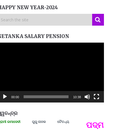
HAPPY NEW YEAR-2024
NETANKA SALARY PENSION
ideo
layer
00:00
10:38
୍ୱତନ୍ତ୍ର
ମାଦେବୀ
ଗୁରୁ ନାନକ
ଚୈତନ୍ୟ
ପଦ୍ମଶ୍ରୀ ଜୟନ୍ତ
ପ୍ରତ୍
Budd
ପରାଧୀ