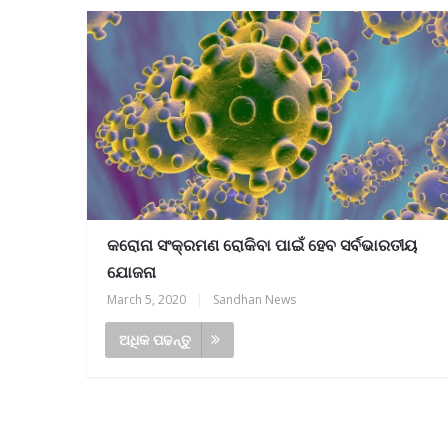
କରୋନା ସଂକ୍ରମଣ ରୋକିବା ପାଇଁ ହେବ ସର୍ବଭାରତୀୟ
ଯୋଜନା
March 5, 2020
|
Sandhan News
ଅଧିକ ପଢନ୍ତୁ