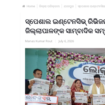
Home
ଜିଲ୍ଲା ପରିକ୍ରମା
ଯାଜପୁର
ସ୍ପେଶାଲ ଇଣ୍ଟେନସିଭ୍ 
ସ୍ପେଶାଲ ଇଣ୍ଟେନସିଭ୍ ରିଭିଜ
ଜିଲ୍ଲାପାଳଙ୍କ ସାମ୍ବାଦିକ ସମ୍
Manas Kumar Rout
|
July 6, 2026