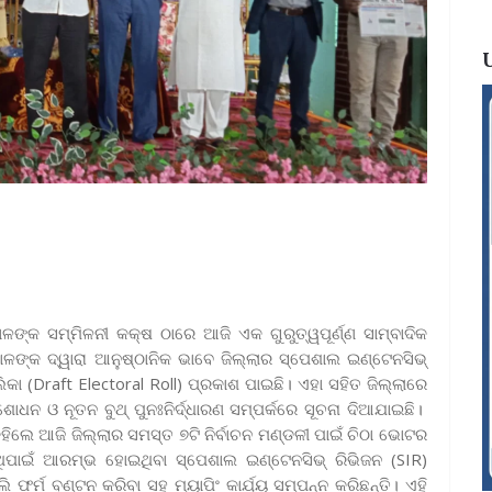
ଳଙ୍କ ସମ୍ମିଳନୀ କକ୍ଷ ଠାରେ ଆଜି ଏକ ଗୁରୁତ୍ୱପୂର୍ଣ୍ଣ ସାମ୍ବାଦିକ
ଳଙ୍କ ଦ୍ୱାରା ଆନୁଷ୍ଠାନିକ ଭାବେ ଜିଲ୍ଲାର ସ୍ପେଶାଲ ଇଣ୍ଟେନସିଭ୍
କା (Draft Electoral Roll) ପ୍ରକାଶ ପାଇଛି। ଏହା ସହିତ ଜିଲ୍ଲାରେ
ୋଧନ ଓ ନୂତନ ବୁଥ୍ ପୁନଃନିର୍ଦ୍ଧାରଣ ସମ୍ପର୍କରେ ସୂଚନା ଦିଆଯାଇଛି।
ଲେ ଆଜି ଜିଲ୍ଲାର ସମସ୍ତ ୭ଟି ନିର୍ବାଚନ ମଣ୍ଡଳୀ ପାଇଁ ଚିଠା ଭୋଟର
ଏଥିପାଇଁ ଆରମ୍ଭ ହୋଇଥିବା ସ୍ପେଶାଲ ଇଣ୍ଟେନସିଭ୍ ରିଭିଜନ (SIR)
ଫର୍ମ ବଣ୍ଟନ କରିବା ସହ ମ୍ୟାପିଂ କାର୍ଯ୍ୟ ସମ୍ପନ୍ନ କରିଛନ୍ତି। ଏହି