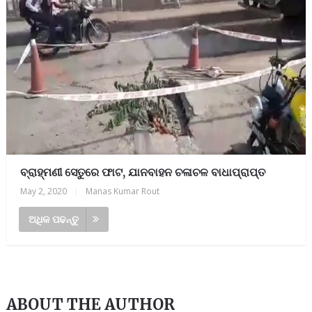
ବ୍ରାହ୍ମଣୀ ସେତୁରେ ଫାଟ, ଯାନବାହନ ଚଳାଚଳ ବାଧାପ୍ରାପ୍ତ
May 2, 2020
|
Manas Kumar Rout
ଅଧିକ ପଢନ୍ତୁ
ABOUT THE AUTHOR