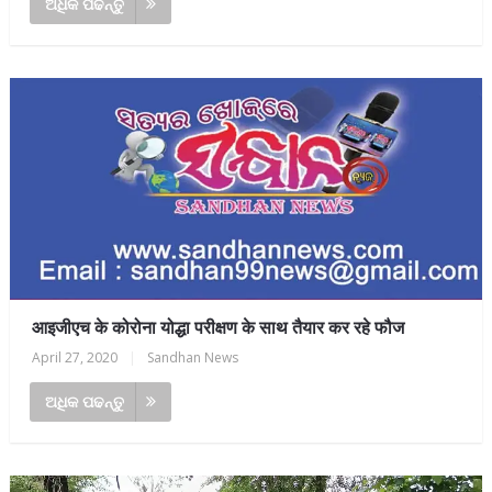
ଅଧିକ ପଢନ୍ତୁ
आइजीएच के कोरोना योद्धा परीक्षण के साथ तैयार कर रहे फौज
April 27, 2020
|
Sandhan News
ଅଧିକ ପଢନ୍ତୁ