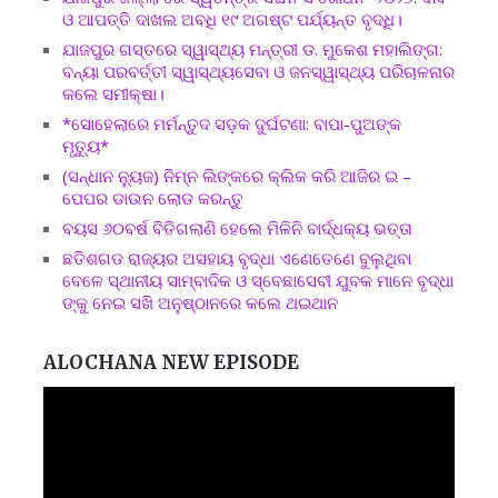
ଓ ଆପତ୍ତି ଦାଖଲ ଅବଧି ୧୯ ଅଗଷ୍ଟ ପର୍ଯ୍ୟନ୍ତ ବୃଦ୍ଧି।
ଯାଜପୁର ଗସ୍ତରେ ସ୍ୱାସ୍ଥ୍ୟ ମନ୍ତ୍ରୀ ଡ. ମୁକେଶ ମହାଲିଙ୍ଗ:
ବନ୍ୟା ପରବର୍ତ୍ତୀ ସ୍ୱାସ୍ଥ୍ୟସେବା ଓ ଜନସ୍ୱାସ୍ଥ୍ୟ ପରିଚାଳନାର
କଲେ ସମୀକ୍ଷା।
*ସୋହେଲାରେ ମର୍ମନ୍ତୁଦ ସଡ଼କ ଦୁର୍ଘଟଣା: ବାପା-ପୁଅଙ୍କ
ମୃତ୍ୟୁ*
(ସନ୍ଧାନ ନ୍ୟୁଜ) ନିମ୍ନ ଲିଙ୍କରେ କ୍ଲିକ କରି ଆଜିର ଇ –
ପେପର ଡାଉନ ଲୋଡ କରନ୍ତୁ
ବୟସ ୬୦ବର୍ଷ ବିତିଗଲାଣି ହେଲେ ମିଳିନି ବାର୍ଦ୍ଧକ୍ୟ ଭତ୍ତା
ଛତିଶଗଡ ରାଜ୍ୟର ଅସହାୟ ବୃଦ୍ଧା ଏଣେତେଣେ ବୁଲୁଥିବା
ବେଳେ ସ୍ଥାନୀୟ ସାମ୍ବାଦିକ ଓ ସ୍ବେଛାସେବୀ ଯୁବକ ମାନେ ବୃଦ୍ଧା
ଙ୍କୁ ନେଇ ସଖି ଅନୁଷ୍ଠାନରେ କଲେ ଥଇଥାନ
ALOCHANA NEW EPISODE
Video
Player