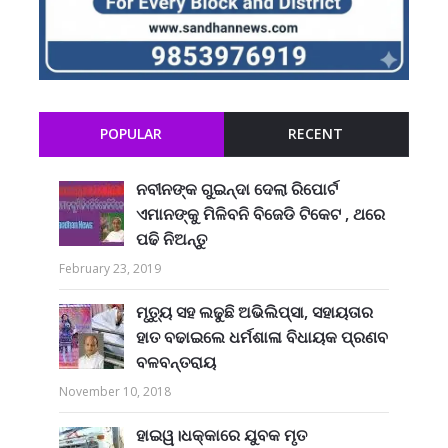
POPULAR
RECENT
ନବୀନଙ୍କ ଗୁଇନ୍ଦା ଦେଲା ରିପୋର୍ଟ
ଏମାନଙ୍କୁ ମିଳିବନି ବିଜେଡି ଟିକେଟ , ଥରେ
ପଢି ନିଅନ୍ତୁ
February 23, 2019
ମୃତ୍ୟୁ ସହ ଲଢୁଛି ଅଭିଲିପ୍ସା, ସହାୟତାର
ହାତ ବଢାଇଲେ ଧର୍ମଶାଳା ବିଧାୟକ ପ୍ରଣବ
ବଳବନ୍ତରାୟ
November 10, 2018
ହାଇୱ।ଧକ୍କାରେ ଯୁବକ ମୃତ