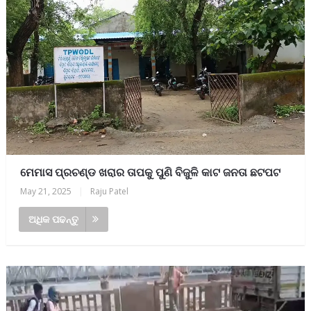
ମେମାସ ପ୍ରଚଣ୍ଡ ଖରାର ତାପକୁ ପୁଣି ବିଜୁଳି କାଟ ଜନତା ଛଟପଟ
May 21, 2025
|
Raju Patel
ଅଧିକ ପଢନ୍ତୁ