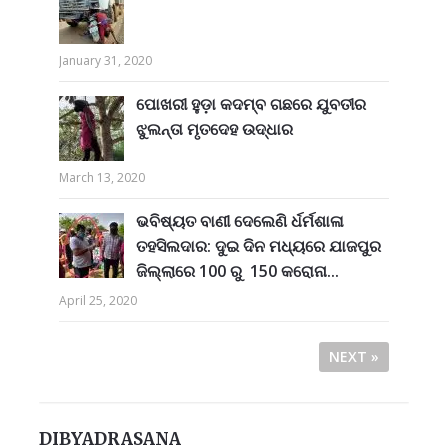
January 31, 2020
ପୋଖରୀ ହୁଡ଼ା କଦମ୍ବ ଗଛରେ ଯୁବତୀର
ଝୁଲନ୍ତା ମୃତଦେହ ଉଦ୍ଧାର
March 13, 2020
ଭବିଷ୍ୟତ ବାଣୀ ଦେଲେଣି ର୍ଧର୍ମଶାଳା
ତହସିଲଦାର: ଦୁଇ ଦିନ ମଧ୍ୟରେ ଯାଜପୁର
ଜିଲ୍ଲାରେ 100 ରୁ 150 କରୋନା...
April 25, 2020
NEXT »
DIBYADRASANA