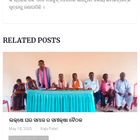
ସୂତ୍ରରୁ ଜଣାପଡିଛି ।
RELATED POSTS
ଲକ୍ଷେ ଘର ସମାଜ ର ସମୀକ୍ଷା ବୈଠକ
May 18, 2025
|
Raju Patel