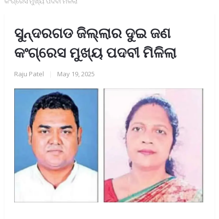
କଂଗ୍ରେସ ମୁଖ୍ୟ ପଦବୀ ମିଳିଲା
ସୁନ୍ଦରଗଡ ଜିଲ୍ଲାର ଦୁଇ ଜଣ
କଂଗ୍ରେସ ମୁଖ୍ୟ ପଦବୀ ମିଳିଲା
Raju Patel
|
May 19, 2025