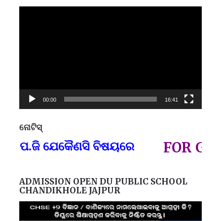
Video
Player
00:00
16:41
ନୋଟିସ୍
ପ୍
ପ.ଜି ଯେକୈଣସି ବିଷୟରେ
FOR GOVT A
ADMISSION OPEN DU PUBLIC SCHOOL
CHANDIKHOLE JAJPUR