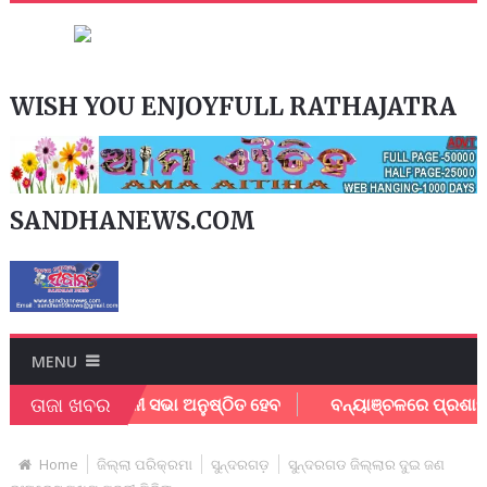
WISH YOU ENJOYFULL RATHAJATRA
SANDHANEWS.COM
MENU
ତାଜା ଖବର
୍ରଦ୍ଧାଞ୍ଜଳୀ ସଭା ଅନୁଷ୍ଠିତ ହେବ
ବନ୍ୟାଞ୍ଚଳରେ ପ୍ରଶାସନ:ପକ୍ଷରୁ
Home
ଜିଲ୍ଲା ପରିକ୍ରମା
ସୁନ୍ଦରଗଡ଼
ସୁନ୍ଦରଗଡ ଜିଲ୍ଲାର ଦୁଇ ଜଣ