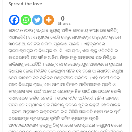
Spread the love
0
Shares
ତା:୧୯/୫/୨୦୨୫( ସନ୍ଧାନ ନ୍ୟୁଜ) ଅଖିଳ ଭାରତୀୟ କଂଗ୍ରେସ କମିଟି(
ଏଆଇସିସି) ର ସମ୍ପାଦକ କେ.ସି ବେନୁଗୋପାଲଙ୍କ ଅନୁଗ୍ରହ କ୍ରମେ
୩୦ଜଣିଆ କମିଟିର ତାଲିକା ପ୍ରକାଶ ପାଇଛି । ଏହିକ୍ରମରେ
ରାଜଗାଙ୍ଗପୁର ର ବିଧାୟକ ଡା. ସି. ଏସ ରାଜନ୍ ଏକା ଙ୍କୁ ଓପିଜସିସି ର
ଉପସଭାପତି ପଦ ସହିତ ଅନିମା ମିଞ୍ଜ ଙ୍କୁ ସମ୍ପାଦକ ପଦ ମିଳିଥିବା
ତାଲିକାରୁ ଜଣାପଡିଛି । ରାଜନ୍ ଏକା ରାଜଗାଙ୍ଗପୁର ଅଞ୍ଚଳରେ ଦୁଇଥର
ବିଧାୟକ ହୋଇ ନିର୍ବାଚିତ ହୋଇଥିବା ସହିତ ସେ ଜଣେ ଆଗଧାଡିର ଟାଣୁଆ
ନେତା ଭାବରେ ନିଜ ନିର୍ବାଚନ ମଣ୍ଡଳୀରେ ପରିଚିତ । ଏହି ପଦବୀ ମିଳିବା
ପରେ ବିଧାୟକ ରାଜନ୍ ଏକା ଆଗାମୀ ଦିନରେ ଆଦିବାସୀଙ୍କ ପ୍ରତି ଓ
କଂଗ୍ରେସ ଦଳ ପାଇଁ ଆଗେଇ ଲୋକଙ୍କ ହିତ ପାଇଁ ଆଗେଇବେ ବୋଲି
ସାଧାରଣରେ ଚର୍ଚ୍ଚା ହେଉଛି । ତାଙ୍କ ସହିତ ଆଦିବାସୀ ମହିଳା ଭାବରେ
ପିସିସି ରେ ସମ୍ପାଦକ ପଦ ମିଳିବାରୁ ଦଳରେ ଖୁସିର ଲହରୀ ଖେଳିଯାଇଛି
। ସୂଚନା ଅନୁସାରେ ଭକ୍ତଚରଣ ଦାସ ପିସିସି ସଭାପତି ହେବା ପରେ ପୂର୍ବ
ସରକାରଙ୍କ ପ୍ରତ୍ୟେକ୍ ଦୁର୍ନୀତି ସହିତ କୃଷକଙ୍କ ପ୍ରତି
ଅବହେଳା,ଦରଦାମ ବୃଦ୍ଧିକୁ ଠିକ୍ ଭାବରେ ଉପସ୍ଥାପନା କରୁଥିବା ବେଳେ
କଂଗ୍ରେସ ଦଳ ଏବେ ମଜବୁତ୍ ହେବାରେ ଲାଗିଥିବା ଦଳୀୟ କର୍ମକର୍ତ୍ତାଙ୍କ