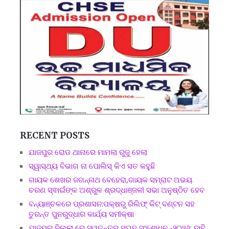
RECENT POSTS
ଯାଜପୁର ରୋଡ ଥାନାରେ ମାମଲା ରୁଜୁ ହେଲା
ସ୍ୱାସ୍ଥ୍ୟ ବିଭାଗ ନା ପୋଲିସ୍ କିଏ ସତ କହୁଛି
ଗାୟକ ଶେଖର ଜଗନ୍ନାଥ ବେହେରା,ଗାୟକ ସମ୍ରାଟ ଅଭୟ
ଚରଣ ସ୍ଵାଇଁଙ୍କ ଅଶ୍ରୁଳ ଶ୍ରଦ୍ଧାଞ୍ଜଳୀ ସଭା ଅନୁଷ୍ଠିତ ହେବ
ବନ୍ୟାଞ୍ଚଳରେ ପ୍ରଶାସନ:ପକ୍ଷରୁ ରିଲିଫ୍ କିଟ୍ ବଣ୍ଟନ ସହ
ତୁରନ୍ତ ପୁନରୁଦ୍ଧାର କାର୍ଯ୍ୟ ସମୀକ୍ଷା
ଯାଜପୁର ଜିଲ୍ଲା ରେ ସ୍ୱତନ୍ତ୍ର ସଘନ ସଂଶୋଧନ -୨୦୨୬: ଦାବି