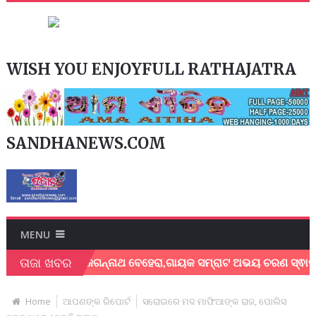
WISH YOU ENJOYFULL RATHAJATRA
SANDHANEWS.COM
MENU
ତାଜା ଖବର
ୟକ ଶେଖର ଜଗନ୍ନାଥ ବେହେରା,ଗାୟକ ସମ୍ରାଟ ଅଭୟ ଚରଣ ସ୍ଵାଇଁଙ୍କ ଅଶ୍ର
Home
ଆପଣଙ୍କ ରିପୋର୍ଟ
ସରୋଇରେ ମଦ ମାଫିଆଙ୍କ ରାଜ, ପୋଲିସ