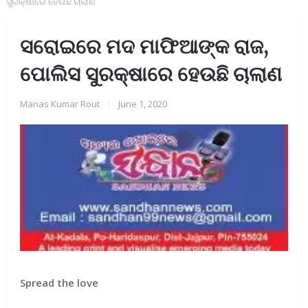
ସୁରକ୍ଷାରେ ହେଉଛି ଚାଲାଣ
ସରୋଇରେ ମଦ ମାଫିଆଙ୍କ ରାଜ,
ପୋଲିସ ସୁରକ୍ଷାରେ ହେଉଛି ଚାଲାଣ
Manas Kumar Rout
|
June 1, 2020
Spread the love