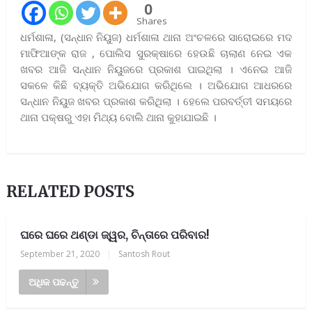
0
Shares
ଧର୍ମଶାଳା, (ସନ୍ଧାନ ନିୟୁଜ) ଧର୍ମଶାଳା ଥାନା ଅଂଚଳରେ ସାରୋଇରେ ମଦ
ମାଫିଆଙ୍କ ରାଜ , ପୋଲିସ ସୁରକ୍ଷାରେ ହେଉଛି ଚାଲାଣ ନେଇ ଏକ
ଖବର ଆଜି ସନ୍ଧାନ ନିୟୁଜରେ ପ୍ରକାଶ ପାଇଥିଲା । ଏନେଇ ଆଜି
ସକଳେ କିଛି ବ୍ୟକ୍ତି ଅଭିଯୋଗ କରିଥିଲେ । ଅଭିଯୋଗ ଆଧରରେ
ସନ୍ଧାନ ନିୟୁଜ ଖବର ପ୍ରକାଶ କରିଥିଲା । ହେଲେ ପରବର୍ତ୍ତୀ ସମୟରେ
ଥାନା ପକ୍ଷରୁ ଏହା ମିଥ୍ୟ ବୋଲି ଥାନା କୁହାଯାଇଛି ।
RELATED POSTS
ଘରେ ଘରେ ଥଣ୍ଡା ଜ୍ୱର, ଚିନ୍ତାରେ ପରିବାର!
September 21, 2020
|
Santosh Rout
ଅଧିକ ପଢନ୍ତୁ