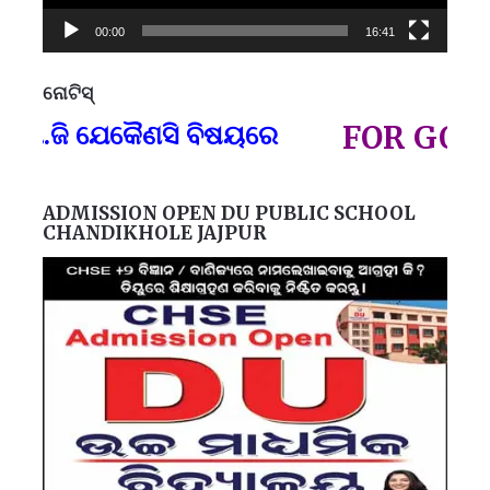
00:00
16:41
ନୋଟିସ୍
ପ୍
ି ଯେକୈଣସି ବିଷୟରେ
FOR GOVT AN
ADMISSION OPEN DU PUBLIC SCHOOL
CHANDIKHOLE JAJPUR