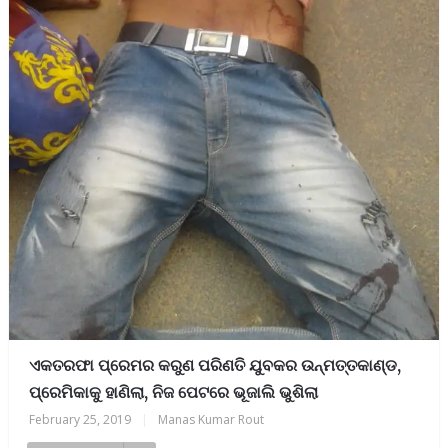
ଏକତରଫା ପ୍ରେମର କରୁଣ ପରିଣତି ଯୁବକର ଉନ୍ମତ୍ତକାଣ୍ଡ,
ପ୍ରେମିକାକୁ ହାଣିଲା, ନିଜ ପେଟରେ ଭୂଜାଲି ଭୁଶିଲା
February 25, 2019
|
Manas Kumar Rout