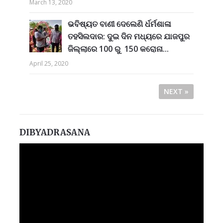
March 13, 2020
ଭବିଷ୍ୟତ ବାଣୀ ଦେଲେଣି ର୍ଧର୍ମଶାଳା
ତହସିଲଦାର: ଦୁଇ ଦିନ ମଧ୍ୟରେ ଯାଜପୁର
ଜିଲ୍ଲାରେ 100 ରୁ 150 କରୋନା...
April 25, 2020
NEXT »
DIBYADRASANA
Video
Player