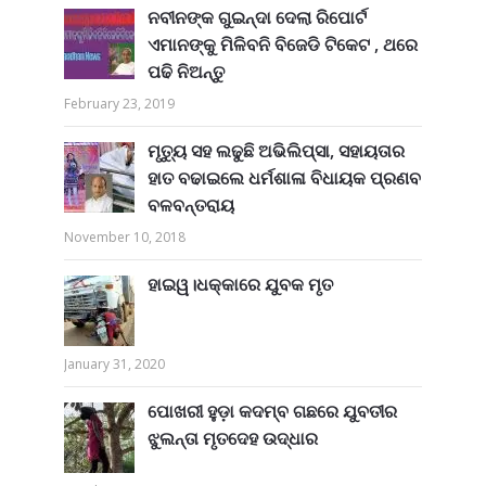
ନବୀନଙ୍କ ଗୁଇନ୍ଦା ଦେଲା ରିପୋର୍ଟ
ଏମାନଙ୍କୁ ମିଳିବନି ବିଜେଡି ଟିକେଟ , ଥରେ
ପଢି ନିଅନ୍ତୁ
February 23, 2019
ମୃତ୍ୟୁ ସହ ଲଢୁଛି ଅଭିଲିପ୍ସା, ସହାୟତାର
ହାତ ବଢାଇଲେ ଧର୍ମଶାଳା ବିଧାୟକ ପ୍ରଣବ
ବଳବନ୍ତରାୟ
November 10, 2018
ହାଇୱ।ଧକ୍କାରେ ଯୁବକ ମୃତ
January 31, 2020
ପୋଖରୀ ହୁଡ଼ା କଦମ୍ବ ଗଛରେ ଯୁବତୀର
ଝୁଲନ୍ତା ମୃତଦେହ ଉଦ୍ଧାର