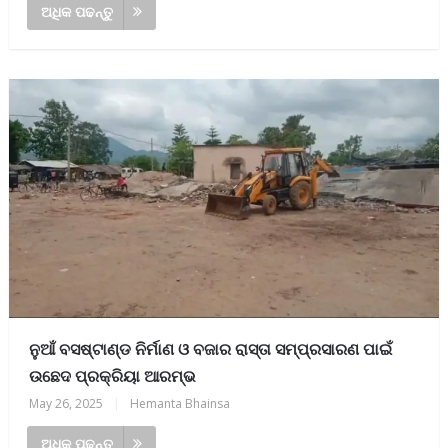
ଅଧିକ ପଢନ୍ତୁ
ନୁଆଁ ବସଷ୍ଟାଣ୍ଡ ନିର୍ମାଣ ଓ ବଜାର ରାସ୍ତା ସମ୍ପ୍ରସାରଣ ପାଇଁ
ଉଛେଦ ପ୍ରକ୍ରିୟା ଆରମ୍ଭ
May 26, 2025
|
Hemanta Bhainsa
ଅଧିକ ପଢନ୍ତୁ