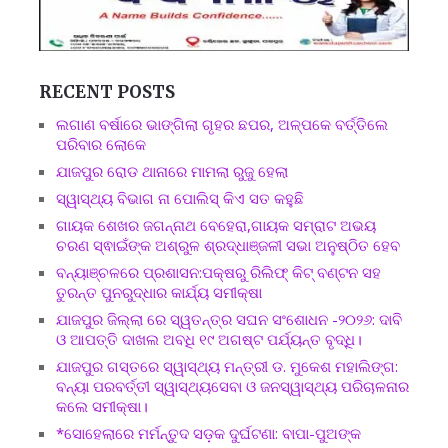
RECENT POSTS
ଲଗାଣ ବର୍ଷାରେ ଭାଙ୍ଗିଲା ଗୃହର ଛପର, ଅଳ୍ପକେ ବର୍ତ୍ତିଲେ
ପରିବାର ଲୋକେ
ଯାଜପୁର ରୋଡ ଥାନାରେ ମାମଲା ରୁଜୁ ହେଲା
ସ୍ୱାସ୍ଥ୍ୟ ବିଭାଗ ନା ପୋଲିସ୍ କିଏ ସତ କହୁଛି
ଗାୟକ ଶେଖର ଜଗନ୍ନାଥ ବେହେରା,ଗାୟକ ସମ୍ରାଟ ଅଭୟ
ଚରଣ ସ୍ଵାଇଁଙ୍କ ଅଶ୍ରୁଳ ଶ୍ରଦ୍ଧାଞ୍ଜଳୀ ସଭା ଅନୁଷ୍ଠିତ ହେବ
ବନ୍ୟାଞ୍ଚଳରେ ପ୍ରଶାସନ:ପକ୍ଷରୁ ରିଲିଫ୍ କିଟ୍ ବଣ୍ଟନ ସହ
ତୁରନ୍ତ ପୁନରୁଦ୍ଧାର କାର୍ଯ୍ୟ ସମୀକ୍ଷା
ଯାଜପୁର ଜିଲ୍ଲା ରେ ସ୍ୱତନ୍ତ୍ର ସଘନ ସଂଶୋଧନ -୨୦୨୬: ଦାବି
ଓ ଆପତ୍ତି ଦାଖଲ ଅବଧି ୧୯ ଅଗଷ୍ଟ ପର୍ଯ୍ୟନ୍ତ ବୃଦ୍ଧି।
ଯାଜପୁର ଗସ୍ତରେ ସ୍ୱାସ୍ଥ୍ୟ ମନ୍ତ୍ରୀ ଡ. ମୁକେଶ ମହାଲିଙ୍ଗ:
ବନ୍ୟା ପରବର୍ତ୍ତୀ ସ୍ୱାସ୍ଥ୍ୟସେବା ଓ ଜନସ୍ୱାସ୍ଥ୍ୟ ପରିଚାଳନାର
କଲେ ସମୀକ୍ଷା।
*ସୋହେଲାରେ ମର୍ମନ୍ତୁଦ ସଡ଼କ ଦୁର୍ଘଟଣା: ବାପା-ପୁଅଙ୍କ