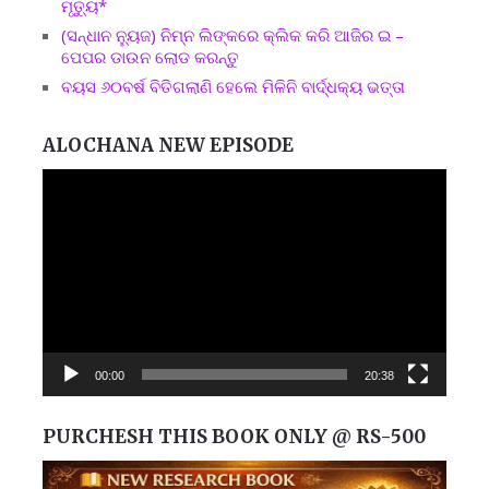
ମୃତ୍ୟୁ*
(ସନ୍ଧାନ ନ୍ୟୁଜ) ନିମ୍ନ ଲିଙ୍କରେ କ୍ଲିକ କରି ଆଜିର ଇ –
ପେପର ଡାଉନ ଲୋଡ କରନ୍ତୁ
ବୟସ ୬୦ବର୍ଷ ବିତିଗଲାଣି ହେଲେ ମିଳିନି ବାର୍ଦ୍ଧକ୍ୟ ଭତ୍ତା
ALOCHANA NEW EPISODE
Video
Player
00:00
20:38
PURCHESH THIS BOOK ONLY @ RS-500