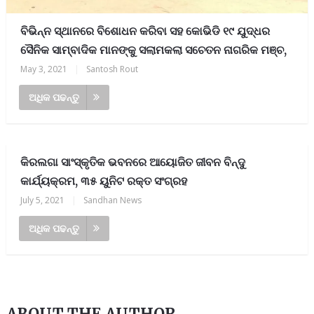
ବିଭିନ୍ନ ସ୍ଥାନରେ ବିଶୋଧନ କରିବା ସହ କୋଭିଡି ୧୯ ଯୁଦ୍ଧର
ସୈନିକ ସାମ୍ବାଦିକ ମାନଙ୍କୁ ସଲାମକଲା ସଚେତନ ନାଗରିକ ମଞ୍ଚ,
May 3, 2021
|
Santosh Rout
ଅଧିକ ପଢନ୍ତୁ
କିରଲଗା ସାଂସ୍କୃତିକ ଭବନରେ ଆୟୋଜିତ ଜୀବନ ବିନ୍ଦୁ
କାର୍ଯ୍ୟକ୍ରମ, ୩୫ ୟୁନିଟ ରକ୍ତ ସଂଗ୍ରହ
July 5, 2021
|
Sandhan News
ଅଧିକ ପଢନ୍ତୁ