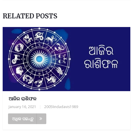
RELATED POSTS
ଆଜିର ରାଶିଫଳ
January 16, 2021
|
2005lindadavis1989
ଅଧିକ ପଢନ୍ତୁ