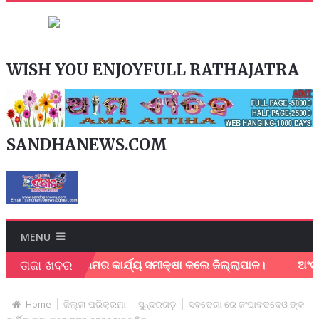
WISH YOU ENJOYFULL RATHAJATRA
SANDHANEWS.COM
MENU
ତାଜା ଖବର
ମହାନଗର ନିଗମର କାର୍ଯ୍ୟ ସମୀକ୍ଷା କଲେ ଜିଲ୍ଲାପାଳ।
ଅଂଚଳ ବିକା
Home
ଜିଲ୍ଲା ପରିକ୍ରମା
ସୁନ୍ଦରଗଡ଼
ସବଡେଗା ରେ ଜଂଘାବଡଦେଓ ଙ୍କ