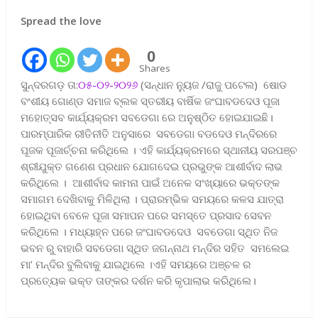
Spread the love
0
Shares
ସୁନ୍ଦରଗଡ଼ ତା:
୦୫-୦୨-୨୦୨୬
(ସନ୍ଧାନ ନ୍ୟୁଜ /ରାଜୁ ପଟେଲ) ଷୋଡ
ବଂଶୀୟ ଗୋଣ୍ଡ ସମାଜ ବ୍ଲକ ସ୍ତରୀୟ ବାର୍ଷିକ ଜଂଘାବଡଦେଓ ପୂଜା
ମହୋତ୍ସବ କାର୍ଯ୍ୟକ୍ରମ ସବଡେଗା ରେ ଅନୁଷ୍ଠିତ ହୋଇଯାଇଛି।
ପାରମ୍ପାରିକ ରୀତିନୀତି ଅନୁସାରେ ସବଡେଗା ବଡଦେଓ ମନ୍ଦିରରେ
ପୂଜକ ପୂଜାର୍ଚ୍ଚନା କରିଥିଲେ । ଏହି କାର୍ଯ୍ୟକ୍ରମରେ ସ୍ଥାନୀୟ ସରପଞ୍ଚ
ଶ୍ରୀଯୁକ୍ତ ଗଣେଶ ପ୍ରଧାନ ଯୋଗଦେଇ ପ୍ରଭୁଙ୍କ ଆଶୀର୍ବାଦ ଲାଭ
କରିଥିଲେ । ଆଶୀର୍ବାଦ କାମନା ପାଇଁ ଅନେକ ସଂଖ୍ୟାରେ ଭକ୍ତଙ୍କ
ସମାଗମ ଦେଖିବାକୁ ମିଳିଥିଲା । ପ୍ରାରମ୍ଭିକ ସମୟରେ କଳସ ଯାତ୍ରା
ହୋଇଥିବା ବେଳେ ପୂଜା ସମାପନ ପରେ ସମସ୍ତେ ପ୍ରସାଦ ସେବନ
କରିଥିଲେ । ମଧ୍ୟାହ୍ନ ପରେ ଜଂଘାବଡଦେଓ ସବଡେଗା ସ୍ଥିତ ନିଜ
ଭବନ ରୁ ବାହାରି ସବଡେଗା ସ୍ଥିତ ଜଗନ୍ନାଥ ମନ୍ଦିର ସହିତ ସମଲେଇ
ମା’ ମନ୍ଦିର ବୁଲିବାକୁ ଯାଇଥିଲେ ।ଏହି ସମୟରେ ଅଞ୍ଚଳ ର
ପ୍ରତ୍ୟେକ ଭକ୍ତ ତାଙ୍କର ଦର୍ଶନ କରି କୃପାଲାଭ କରିଥିଲେ।