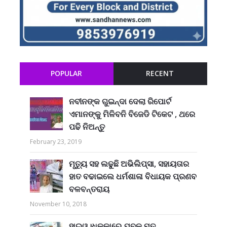
POPULAR
RECENT
ନବୀନଙ୍କ ଗୁଇନ୍ଦା ଦେଲା ରିପୋର୍ଟ
ଏମାନଙ୍କୁ ମିଳିବନି ବିଜେଡି ଟିକେଟ , ଥରେ
ପଢି ନିଅନ୍ତୁ
February 23, 2019
ମୃତ୍ୟୁ ସହ ଲଢୁଛି ଅଭିଲିପ୍ସା, ସହାୟତାର
ହାତ ବଢାଇଲେ ଧର୍ମଶାଳା ବିଧାୟକ ପ୍ରଣବ
ବଳବନ୍ତରାୟ
November 10, 2018
ହାଇୱ।ଧକ୍କାରେ ଯୁବକ ମୃତ