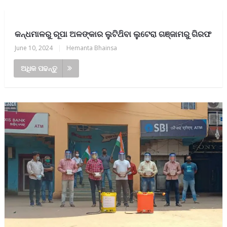
କନ୍ଧମାଳରୁ ରୂପା ଅଳଙ୍କାର ଲୁଟିଥ‌ିବା ଲୁଟେରା ଗଞ୍ଜାମରୁ ଗିରଫ
June 10, 2024
|
Hemanta Bhainsa
ଅଧିକ ପଢନ୍ତୁ