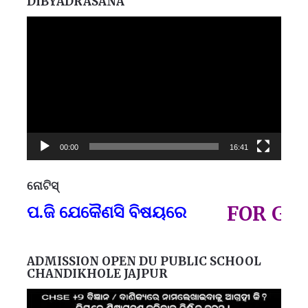
DIBYADRASANA
Video
Player
00:00
16:41
ନୋଟିସ୍
ପ୍
ପ.ଜି ଯେକୈଣସି ବିଷୟରେ
FOR GOVT 
ADMISSION OPEN DU PUBLIC SCHOOL
CHANDIKHOLE JAJPUR