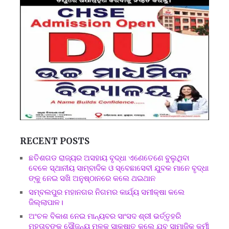
RECENT POSTS
ଛତିଶଗଡ ରାଜ୍ୟର ଅସହାୟ ବୃଦ୍ଧା ଏଣେତେଣେ ବୁଲୁଥିବା
ବେଳେ ସ୍ଥାନୀୟ ସାମ୍ବାଦିକ ଓ ସ୍ବେଛାସେବୀ ଯୁବକ ମାନେ ବୃଦ୍ଧା
ଙ୍କୁ ନେଇ ସଖି ଅନୁଷ୍ଠାନରେ କଲେ ଥଇଥାନ
ସମ୍ବଲପୁର ମହାନଗର ନିଗମର କାର୍ଯ୍ୟ ସମୀକ୍ଷା କଲେ
ଜିଲ୍ଲାପାଳ।
ଅଂଚଳ ବିକାଶ ନେଇ ମାନ୍ୟବର ସାଂସଦ ଶ୍ରୀ ଭର୍ତ୍ତୃହରି
ମହତାବଙ୍କୁ ସୌଜନ୍ୟ ମୂଳକ ସାକ୍ଷାତ କଲେ ଯୁବ ସାମାଜିକ କର୍ମୀ