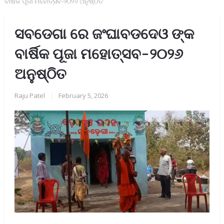
ବାର୍ଷିକ ପୂଜା ମହୋତ୍ସବ-୨୦୨୬ ଅନୁଷ୍ଠିତ
ସବଡେଗା ରେ ଜଂଘାବଡଦେଓ ଙ୍କ
ବାର୍ଷିକ ପୂଜା ମହୋତ୍ସବ-୨୦୨୬
ଅନୁଷ୍ଠିତ
Raju Patel
|
February 5, 2026