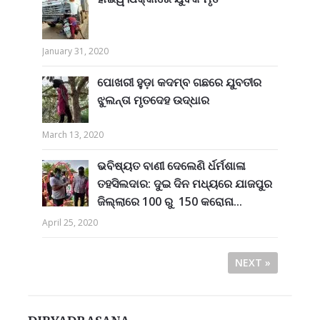
January 31, 2020
ପୋଖରୀ ହୁଡ଼ା କଦମ୍ବ ଗଛରେ ଯୁବତୀର
ଝୁଲନ୍ତା ମୃତଦେହ ଉଦ୍ଧାର
March 13, 2020
ଭବିଷ୍ୟତ ବାଣୀ ଦେଲେଣି ର୍ଧର୍ମଶାଳା
ତହସିଲଦାର: ଦୁଇ ଦିନ ମଧ୍ୟରେ ଯାଜପୁର
ଜିଲ୍ଲାରେ 100 ରୁ 150 କରୋନା...
April 25, 2020
NEXT »