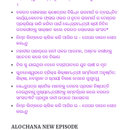
।
ବରଗଡ ଲୋକସଭା କ୍ଷେତ୍ରର ବିଭିନ୍ନ ରାଜମାର୍ଗ ର ତ୍ବରାନ୍ବିତ
କାର୍ଯ୍ୟ,କେତେକ ଫ୍ଲାଇ ଓଭର ଓ ନୁତନ ରାଜମାର୍ଗ ର ଟେଣ୍ଡର
ପ୍ରକ୍ରିୟା ଜାରି କରିବା ପାଇଁ କେନ୍ଦ୍ରମନ୍ତ୍ରୀ ଶ୍ରୀ ନିତିନ
ଗଡକରୀଙ୍କୁ ସାକ୍ଷାତ କଲେ ବରଗଡ ଲୋକସଭା ସାଂସଦ*
ନିମ୍ନ ଲିଙ୍କରେ କ୍ଲିକ କରି ଆଜିର ଇ – ପେପର ଡାଉନ ଲୋଡ
କରନ୍ତୁ
ମହାବୀର ପାହାଡ଼ରେ ହାତୀ ପଳର ଆଗମନ, ଅଞ୍ଚଳ ବାସୀଙ୍କୁ
ସଚେତନ କଲେ ବନ ବିଭାଗ
ବିଲ କୁ ଯାଇଥିବା ବେଳେ ବଜ୍ରାଘାତରେ ଯୁବ ଚାଷୀ ର ମୃତ
ଭୁବନେଶ୍ୱରରେ ବ୍ରିକ୍ସ ଶିକ୍ଷାମନ୍ତ୍ରୀ ସମ୍ମିଳନୀ ଅନୁଷ୍ଠିତ;
ଶିକ୍ଷା, ନବସୃଜନ ଓ ସ୍ଥାୟୀ ବିକାଶ ଉପରେ ଗୁରୁତ୍ୱ
କେନ୍ଦୁପତ୍ର ଶ୍ରମିକ ମାନଙ୍କୁ ବୋନସ ପ୍ରଦାନ ନିଷ୍ପତ୍ତି
ଦେଇଥିବାରୁ ମୁଖ୍ୟମନ୍ତ୍ରୀଙ୍କୁ ସମ୍ବର୍ଦ୍ଧନା କଲେ ବରଗଡ
ସାଂସଦ:୩ଟି ପ୍ରମୁଖ ଦାବୀ ଉପରେ ଆଲୋଚନା
ନିମ୍ନ ଲିଙ୍କରେ କ୍ଲିକ କରି ଆଜିର ଇ – ପେପର ଡାଉନ ଲୋଡ
କରନ୍ତୁ
ALOCHANA NEW EPISODE