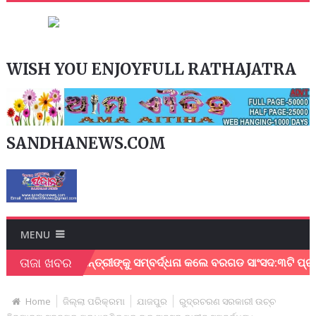
WISH YOU ENJOYFULL RATHAJATRA
SANDHANEWS.COM
MENU
ତାଜା ଖବର
ିବାରୁ ମୁଖ୍ୟମନ୍ତ୍ରୀଙ୍କୁ ସମ୍ବର୍ଦ୍ଧନା କଲେ ବରଗଡ ସାଂସଦ:୩ଟି ପ୍ରମୁଖ
Home
ଜିଲ୍ଲା ପରିକ୍ରମା
ଯାଜପୁର
ରୁଦ୍ରଚରଣ ସରକାରୀ ଉଚ୍ଚ