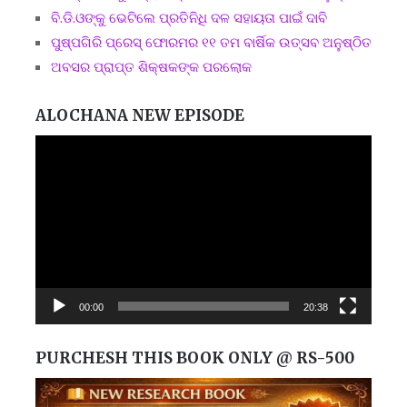
ବି.ଡି.ଓଙ୍କୁ ଭେଟିଲେ ପ୍ରତିନିଧି ଦଳ ସହାୟତା ପାଇଁ ଦାବି
ପୁଷ୍ପଗିରି ପ୍ରେସ୍ ଫୋରମର ୧୧ ତମ ବାର୍ଷିକ ଉତ୍ସବ ଅନୁଷ୍ଠିତ
ଅବସର ପ୍ରାପ୍ତ ଶିକ୍ଷକଙ୍କ ପରଲୋକ
ALOCHANA NEW EPISODE
Video
Player
00:00
20:38
PURCHESH THIS BOOK ONLY @ RS-500