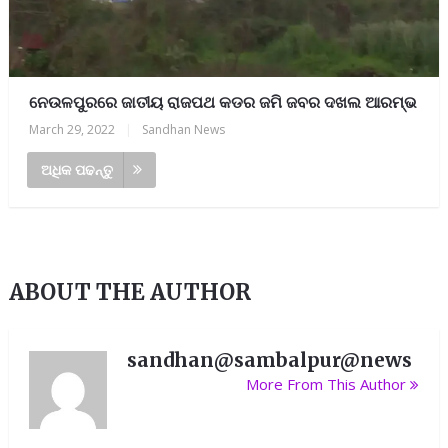
ନେଉଳପୁରରେ ଜାତୀୟ ରାଜପଥ କଡର ଜମି ଜବର ଦଖଲ ଆରମ୍ଭ
March 29, 2022
|
Sandhan News
ଅଧିକ ପଢନ୍ତୁ
ABOUT THE AUTHOR
sandhan@sambalpur@news
More From This Author