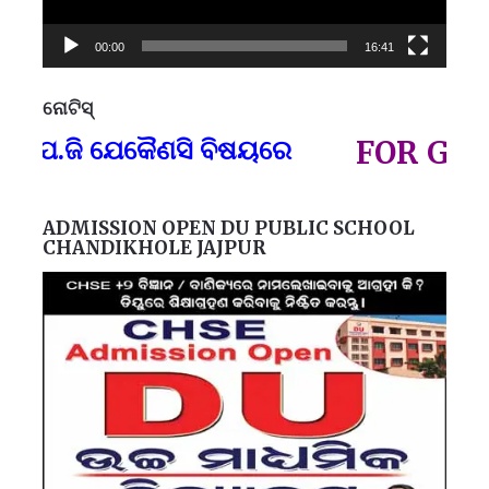
00:00
16:41
ନୋଟିସ୍
ପ୍
.ଜି ଯେକୈଣସି ବିଷୟରେ
FOR GOVT A
ADMISSION OPEN DU PUBLIC SCHOOL
CHANDIKHOLE JAJPUR