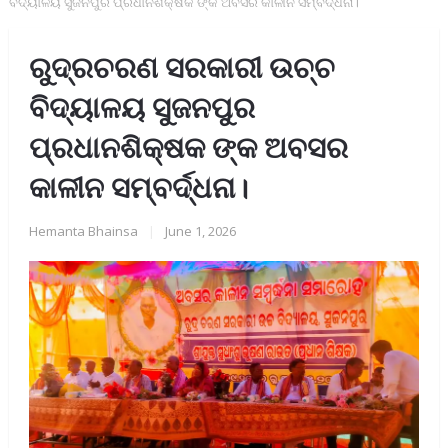
ବିଦ୍ୟାଳୟ ସୁଜନପୁର ପ୍ରଧାନଶିକ୍ଷକ ଙ୍କ ଅବସର କାଳୀନ ସମ୍ବର୍ଦ୍ଧନା।
ରୁଦ୍ରଚରଣ ସରକାରୀ ଉଚ୍ଚ
ବିଦ୍ୟାଳୟ ସୁଜନପୁର
ପ୍ରଧାନଶିକ୍ଷକ ଙ୍କ ଅବସର
କାଳୀନ ସମ୍ବର୍ଦ୍ଧନା।
Hemanta Bhainsa
|
June 1, 2026