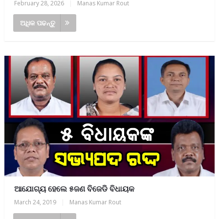
February 28, 2026
|
Manas Kumar Rout
ଅଧିକ ପଢନ୍ତୁ
ଆଯୋଗ୍ୟ ହେଲେ ୫ଜଣ ବିଜେଡି ବିଧାୟକ
March 24, 2019
|
Manas Kumar Rout