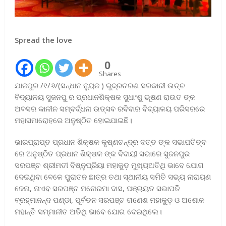
Spread the love
0
Shares
ଯାଜପୁର /୧/୬/(ସନ୍ଧାନ ନ୍ୟୁଜ ) ରୁଦ୍ରଚରଣ ସରକାରୀ ଉଚ୍ଚ
ବିଦ୍ୟାଳୟ ସୁଜନପୁ ର ପ୍ରଧାନଶିକ୍ଷକ ସୁଧାଂଶୁ ଭୂଷଣ ରାଉତ ଙ୍କ
ଅବସର କାଳୀନ ସମ୍ବର୍ଦ୍ଧନା ଉତ୍ସବ ରବିବାର ବିଦ୍ୟାଳୟ ପରିସରରେ
ମହାସମାରୋହରେ ଅନୁଷ୍ଠିତ ହୋଇଯାଇଛି।
ଭାରପ୍ରାପ୍ତ ପ୍ରଧାନ ଶିକ୍ଷକ କୃଷ୍ଣଚନ୍ଦ୍ର ଦତ୍ତ ଙ୍କ ସଭାପତିତ୍ବ
ରେ ଅନୁଷ୍ଠିତ ପ୍ରଧାନ ଶିକ୍ଷକ ଙ୍କ ବିଦାୟୀ ସଭାରେ ସୁଜନପୁର
ସରପଞ୍ଚ ଶ୍ରୀମତୀ ବିଷ୍ନୁପ୍ରିୟା ମହାକୁଡ଼ ମୁଖ୍ୟଅତିଥି ଭାବେ ଯୋଗ
ଦେଇଥିବା ବେଳେ ପୁରାତନ ଛାତ୍ର ତଥା ସ୍ଥାନୀୟ ସମିତି ସଭ୍ୟ ନାରାୟଣ
ଜେନା, ନାଏବ ସରପଞ୍ଚ ମନୋରମା ଦାସ, ପଞ୍ଚାୟତ ସଭାପତି
ବ୍ରହ୍ମାନନ୍ଦ ପଣ୍ଡା, ପୂର୍ବତନ ସରପଞ୍ଚ ଗଣେଶ ମହାକୁଡ଼ ଓ ଅଶୋକ
ମହାନ୍ତି ସମ୍ମାନୀତ ଅତିଥି ଭାବେ ଯୋଗ ଦେଇଥିଲେ।