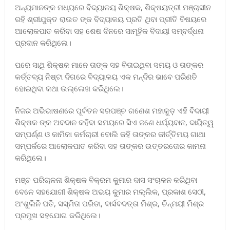
ଅନ୍ୟମାନଙ୍କ ମଧ୍ୟରେ ବିଦ୍ୟାଳୟ ଶିକ୍ଷକ, ଶିକ୍ଷୟତ୍ରୀ ମଞ୍ଚାସୀନ
ରହି ଶ୍ରୀଯୁକ୍ତ ରାଉତ ଙ୍କ ବିଦ୍ୟାଳୟ ପ୍ରତି ଥିବା ପ୍ରୀତି ବିଷୟରେ
ଆଲୋକପାତ କରିବା ସହ ଶେଷ ଦିନରେ ସାମୂହିକ ବିଦାୟୀ ସମ୍ବର୍ଦ୍ଧନା
ପ୍ରଦାନ କରିଥିଲେ।
ପରେ ସାଥି ଶିକ୍ଷକ ମାନେ ତାଙ୍କ ସହ ବିତାଇଥିବା ସମୟ ଓ ତାଙ୍କର
କର୍ତ୍ତବ୍ୟ ନିଷ୍ଟା ଦିଗରେ ବିଦ୍ୟାଳୟ ଏକ ମନ୍ଦିର ଭାବେ ପରିଣତି
ହୋଇଥିବା କଥା ଉଲ୍ଲେଖ କରିଥିଲେ।
ନିଜର ଅଭିଭାଷଣରେ ପୂର୍ବତନ ସରପଞ୍ଚ ଗଣେଶ ମହାକୁଡ଼ ଏହି ବିଦାୟୀ
ଶିକ୍ଷକ ଙ୍କ ଅବଦାନ କହିବା ସମୟରେ ସିଏ ଜଣେ ଧର୍ଯ୍ୟବାନ, ଦାୟିତ୍ୱ
ସମ୍ପର୍ଣ୍ଣ ଓ କାମିକା କର୍ମଚାରୀ ବୋଲି କହି ତାଙ୍କର କୀର୍ତ୍ତିମୟ ଗାଥା
ସମ୍ପର୍କରେ ଆଲୋକପାତ କରିବା ସହ ତାଙ୍କର ଉତ୍ତରତୋର କାମନା
କରିଥିଲେ।
ମଞ୍ଚ ପରିଚାଳନା ଶିକ୍ଷକ ବିକ୍ରମ କୁମାର ଦାସ ସଂଚାଳନ କରିଥିବା
ବେଳେ ସହଯୋଗୀ ଶିକ୍ଷକ ଅଭୟ କୁମାର ମଲ୍ଲିକ, ପ୍ରକାଶ ସେଠୀ,
ଅଂଶୁଲିନି ପତି, ସସ୍ମିତା ପରିଡା, ବାର୍ସବଦତ୍ତା ମିଶ୍ର, ଚିନ୍ମୟୀ ମିଶ୍ର
ପ୍ରମୁଖ ସହଯୋଗ କରିଥିଲେ।