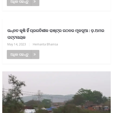
ଅଧିକ ପଢନ୍ତୁ
ଉନ୍ନତ କୃଷି ହିଁ ପ୍ରଗତିଶୀଳ ରାଷ୍ଟ୍ର ଗଠନର ମୂଳଦୂଆ : ଡ଼.ଅମର
ପଟ୍ଟନାୟକ
May 14, 2023
|
Hemanta Bhainsa
ଅଧିକ ପଢନ୍ତୁ