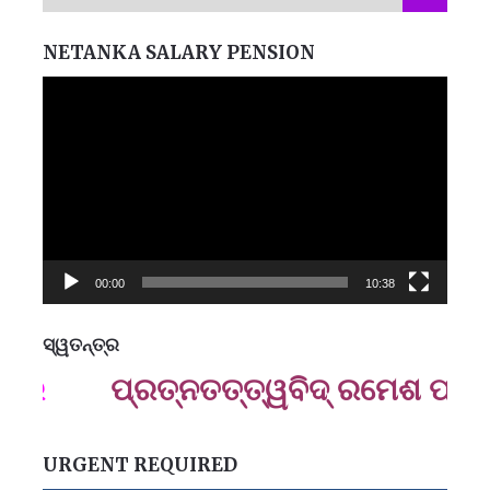
NETANKA SALARY PENSION
Video
Player
00:00
10:38
ସ୍ୱତନ୍ତ୍ର
ମନେ
ପ୍ରତ୍ନତ‌ତ୍ତ୍ୱବିଦ୍ ରମେଶ ପ୍ରସାଦ
ପ
B
ପ
URGENT REQUIRED