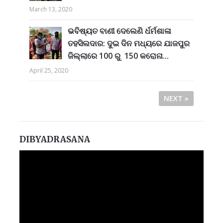
March 13, 2020
ଭବିଷ୍ୟତ ବାଣୀ ଦେଲେଣି ର୍ଧର୍ମଶାଳା
ତହସିଲଦାର: ଦୁଇ ଦିନ ମଧ୍ୟରେ ଯାଜପୁର
ଜିଲ୍ଲାରେ 100 ରୁ 150 କରୋନା...
April 25, 2020
NEXT »
DIBYADRASANA
Video
Player