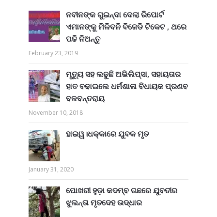
ନବୀନଙ୍କ ଗୁଇନ୍ଦା ଦେଲା ରିପୋର୍ଟ
ଏମାନଙ୍କୁ ମିଳିବନି ବିଜେଡି ଟିକେଟ , ଥରେ
ପଢି ନିଅନ୍ତୁ
February 23, 2019
ମୃତ୍ୟୁ ସହ ଲଢୁଛି ଅଭିଲିପ୍ସା, ସହାୟତାର
ହାତ ବଢାଇଲେ ଧର୍ମଶାଳା ବିଧାୟକ ପ୍ରଣବ
ବଳବନ୍ତରାୟ
November 10, 2018
ହାଇୱ।ଧକ୍କାରେ ଯୁବକ ମୃତ
January 31, 2020
ପୋଖରୀ ହୁଡ଼ା କଦମ୍ବ ଗଛରେ ଯୁବତୀର
ଝୁଲନ୍ତା ମୃତଦେହ ଉଦ୍ଧାର