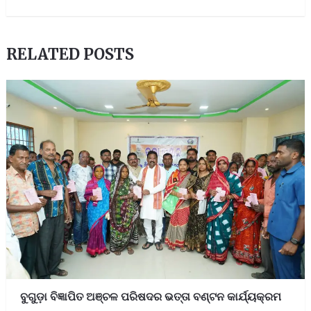
RELATED POSTS
ବୁଗୁଡ଼ା ବିଜ୍ଞାପିତ ଅଞ୍ଚଳ ପରିଷଦର ଭତ୍ତା ବଣ୍ଟନ କାର୍ଯ୍ୟକ୍ରମ