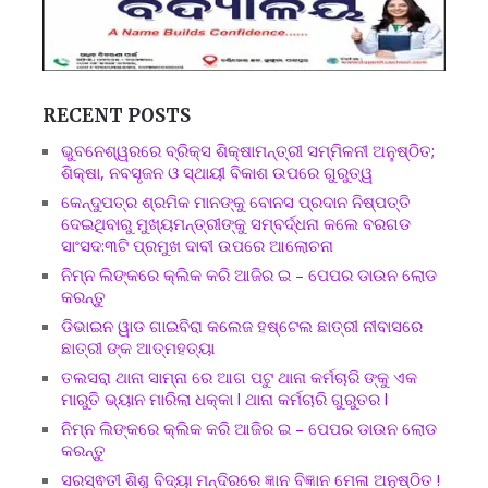
RECENT POSTS
ଭୁବନେଶ୍ୱରରେ ବ୍ରିକ୍ସ ଶିକ୍ଷାମନ୍ତ୍ରୀ ସମ୍ମିଳନୀ ଅନୁଷ୍ଠିତ;
ଶିକ୍ଷା, ନବସୃଜନ ଓ ସ୍ଥାୟୀ ବିକାଶ ଉପରେ ଗୁରୁତ୍ୱ
କେନ୍ଦୁପତ୍ର ଶ୍ରମିକ ମାନଙ୍କୁ ବୋନସ ପ୍ରଦାନ ନିଷ୍ପତ୍ତି
ଦେଇଥିବାରୁ ମୁଖ୍ୟମନ୍ତ୍ରୀଙ୍କୁ ସମ୍ବର୍ଦ୍ଧନା କଲେ ବରଗଡ
ସାଂସଦ:୩ଟି ପ୍ରମୁଖ ଦାବୀ ଉପରେ ଆଲୋଚନା
ନିମ୍ନ ଲିଙ୍କରେ କ୍ଲିକ କରି ଆଜିର ଇ – ପେପର ଡାଉନ ଲୋଡ
କରନ୍ତୁ
ଡିଭାଇନ ୱାଡ ଗାଇବିରା କଲେଜ ହଷ୍ଟେଲ ଛାତ୍ରୀ ନୀବାସରେ
ଛାତ୍ରୀ ଙ୍କ ଆତ୍ମହତ୍ୟା
ତଲସରା ଥାନା ସାମ୍ନା ରେ ଆଗ ପଟୁ ଥାନା କର୍ମଚାରି ଙ୍କୁ ଏକ
ମାରୁତି ଭ୍ୟାନ ମାରିଲା ଧକ୍କା l ଥାନା କର୍ମଚାରି ଗୁରୁତର l
ନିମ୍ନ ଲିଙ୍କରେ କ୍ଲିକ କରି ଆଜିର ଇ – ପେପର ଡାଉନ ଲୋଡ
କରନ୍ତୁ
ସରସ୍ଵତୀ ଶିଶୁ ବିଦ୍ୟା ମନ୍ଦିରରେ ଜ୍ଞାନ ବିଜ୍ଞାନ ମେଳା ଅନୁଷ୍ଠିତ !