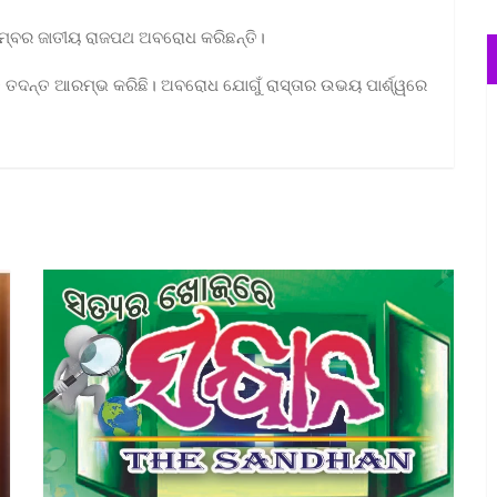
ନମ୍ବର ଜାତୀୟ ରାଜପଥ ଅବରୋଧ କରିଛନ୍ତି।
ି ତଦନ୍ତ ଆରମ୍ଭ କରିଛି। ଅବରୋଧ ଯୋଗୁଁ ରାସ୍ତାର ଉଭୟ ପାର୍ଶ୍ୱରେ