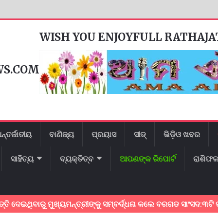
WISH YOU ENJOYFULL RATHAJ
WS.COM
ନ୍ତର୍ଜାତୀୟ
ବାଣିଜ୍ୟ
ପ୍ରୟାସ
ସୀଡ୍
ଭିଡ଼ିଓ ଖବର
ସାହିତ୍ୟ
ବ୍ୟକ୍ତିତ୍ବ
ଆପଣଙ୍କ ରିପୋର୍ଟ
ରାଶିଫ
ଇଥିବାରୁ ମୁଖ୍ୟମନ୍ତ୍ରୀଙ୍କୁ ସମ୍ବର୍ଦ୍ଧନା କଲେ ବରଗଡ ସାଂସଦ:୩ଟି ପ୍ରମ