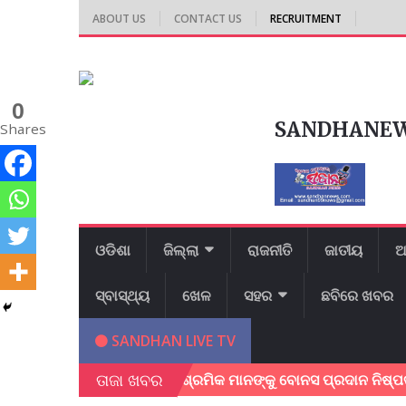
ABOUT US
CONTACT US
RECRUITMENT
0
SANDHANE
Shares
ଓଡିଶା
ଜିଲ୍ଲା
ରାଜନୀତି
ଜାତୀୟ
ଆ
ସ୍ବାସ୍ଥ୍ୟ
ଖେଳ
ସହର
ଛବିରେ ଖବର
SANDHAN LIVE TV
ତାଜା ଖବର
କେନ୍ଦୁପତ୍ର ଶ୍ରମିକ ମାନଙ୍କୁ ବୋନସ ପ୍ରଦାନ ନିଷ୍ପତ୍ତି ଦେ