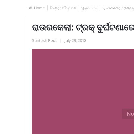
Home
ଜିଲ୍ଲା ପରିକ୍ରମା
ସୁନ୍ଦରଗଡ଼
ରାଉରକେଲା: ଟ୍ରକ୍‌ ଦ
ରାଉରକେଲା: ଟ୍ରକ୍‌ ଦୁର୍ଘଟଣାରେ
Santosh Rout
|
July 29, 2018