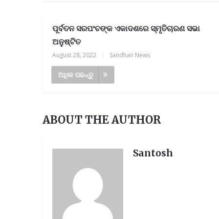
ପୂର୍ବତନ ସରପଂଚଙ୍କ ଏକାଦଶରେ ସ୍ମୃତିଚାରଣ ସଭା
ଅନୁଷ୍ଟିତ
August 28, 2022
|
Sandhan News
ଅଧିକ ପଢନ୍ତୁ
ତନ୍ତ୍ର ପ୍ରତିନିଧି ଆବଶ୍ୟକ, ଯୋଗାଯୋଗ-୯୪୩
ABOUT THE AUTHOR
Santosh