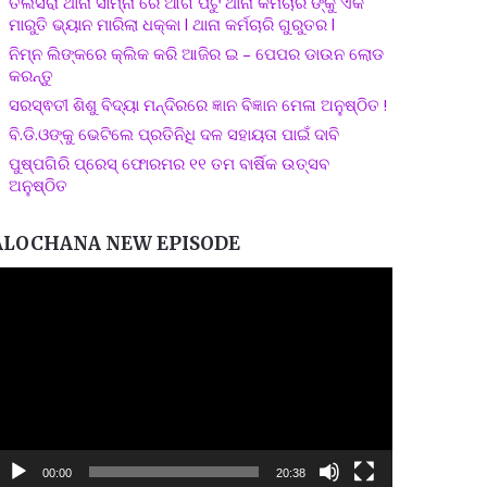
ତଲସରା ଥାନା ସାମ୍ନା ରେ ଆଗ ପଟୁ ଥାନା କର୍ମଚାରି ଙ୍କୁ ଏକ
ମାରୁତି ଭ୍ୟାନ ମାରିଲା ଧକ୍କା l ଥାନା କର୍ମଚାରି ଗୁରୁତର l
ନିମ୍ନ ଲିଙ୍କରେ କ୍ଲିକ କରି ଆଜିର ଇ – ପେପର ଡାଉନ ଲୋଡ
କରନ୍ତୁ
ସରସ୍ଵତୀ ଶିଶୁ ବିଦ୍ୟା ମନ୍ଦିରରେ ଜ୍ଞାନ ବିଜ୍ଞାନ ମେଳା ଅନୁଷ୍ଠିତ !
ବି.ଡି.ଓଙ୍କୁ ଭେଟିଲେ ପ୍ରତିନିଧି ଦଳ ସହାୟତା ପାଇଁ ଦାବି
ପୁଷ୍ପଗିରି ପ୍ରେସ୍ ଫୋରମର ୧୧ ତମ ବାର୍ଷିକ ଉତ୍ସବ
ଅନୁଷ୍ଠିତ
ALOCHANA NEW EPISODE
ideo
layer
00:00
20:38