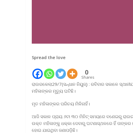
Spread the love
0
Shares
ରାଉରକେଲା29/7(ସନ୍ଧାନ ନିୟୁଜ୍) : ରବିବାର ସକାଳେ ସ୍ଥାନୀ
ମହିଳାଙ୍କର ମୃତ୍ୟୁ ଘଟିଛି।
ମୃତ ମହିଳାଙ୍କର ପରିଚୟ ମିଳିନାହିଁ।
ଆଜି ସକାଳ ପ୍ରାୟ ୬ଟା ୩୦ ମିନିଟ୍‌ ସମୟରେ ବଣେଇରୁ ରାଉରକ
ଉକ୍ତ ମହିଳାଙ୍କୁ ଧକ୍କା ଦେବାରୁ ଘଟଣାସ୍ଥଳରେ ହିଁ ତାଙ୍କର ମ
ହୋଇ ଯାଇଥିବା ଜଣାପଡ଼ିଛି।