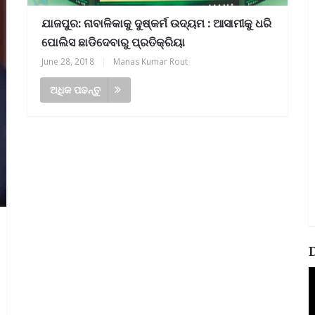
ଯାଜପୁର: ନାବାଳିକାକୁ ଦୁଷ୍କର୍ମ ଉଦ୍ୟମ : ଆସାମୀକୁ ଧରି
ପୋଲିସ ଛାଡିଦେବାରୁ ପ୍ରତିକ୍ରିୟା
June 28, 2018
|
Manas Kumar Rout
ଅଧିକ ପଢନ୍ତୁ
V
P