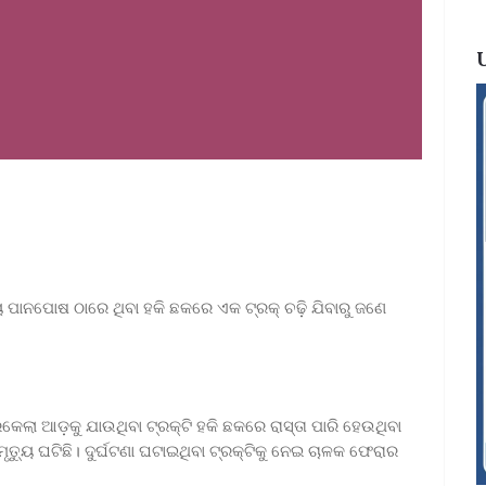
ୟ ପାନପୋଷ ଠାରେ ଥିବା ହକି ଛକରେ ଏକ ଟ୍ରକ୍‌ ଚଢ଼ି ଯିବାରୁ ଜଣେ
େଲା ଆଡ଼କୁ ଯାଉଥିବା ଟ୍ରକ୍‌ଟି ହକି ଛକରେ ରାସ୍ତା ପାରି ହେଉଥିବା
ୃତ୍ୟୁ ଘଟିଛି। ଦୁର୍ଘଟଣା ଘଟାଇଥିବା ଟ୍ରକ୍‌ଟିକୁ ନେଇ ଚାଳକ ଫେରାର