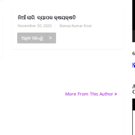
ନିଆଁ ଲାଗି ବ୍ୟାପକ କ୍ଷୟକ୍ଷତି
November 30, 2020
|
Manas Kumar Rout
ଅଧିକ ପଢନ୍ତୁ
ନ
୭୮୧୯୩୭୫,
ଶିକ୍ଷାଗତ ଯୋଗ୍ୟତା: +୩ (ସମ୍ମାନ)
More From This Author