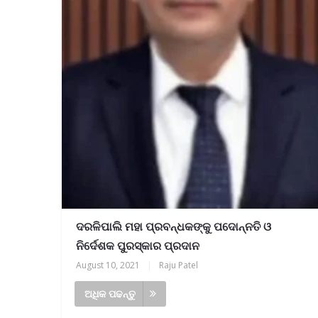
ଦରଳିପାଲି ମହା ପ୍ରବନ୍ଧକଙ୍କୁ ପଦୋନ୍ନତି ଓ
ନିର୍ଦେଶକ ପୁରସ୍କାର ପ୍ରଦାନ
August 10, 2021
|
Raju Patel
ଅଧିକ ପଢନ୍ତୁ