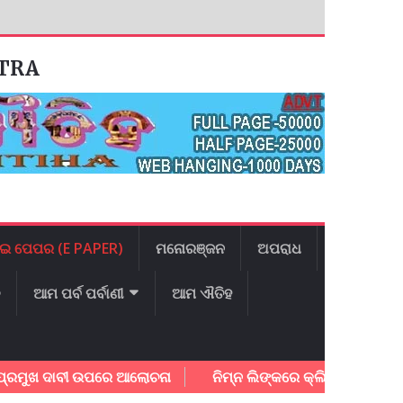
ATRA
ଇ ପେପର (E PAPER)
ମନୋରଞ୍ଜନ
ଅପରାଧ
ଳ
ଆମ ପର୍ବ ପର୍ବାଣୀ
ଆମ ଐତିହ
ୁଖ ଦାବୀ ଉପରେ ଆଲୋଚନା
ନିମ୍ନ ଲିଙ୍କରେ କ୍ଲିକ କରି ଆଜିର ଇ – 