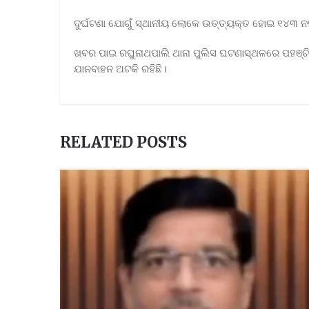
ଦୁର୍ଘଟଣା ଯୋଗୁଁ ସ୍ଥାନୀୟ ଲୋକେ ଉତ୍ତ୍ୟକ୍ତ ହୋଇ ୧୪୩ 
ଖବର ପାଇ ରଘୁନାଥପାଲି ଥାନା ପୁଲିସ ଘଟଣାସ୍ଥଳରେ ପହଞ୍ଚ
ଯାନବାହନ ଅଟକି ରହିଛି।
RELATED POSTS