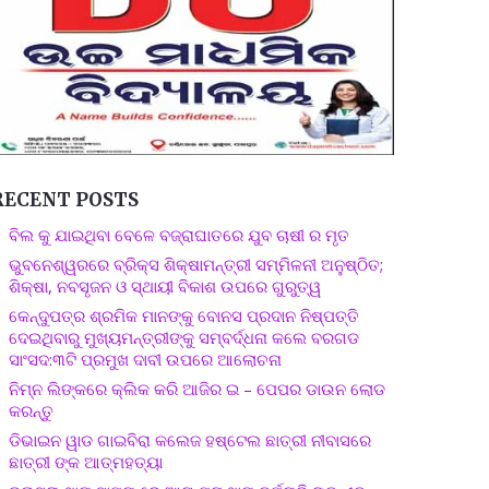
RECENT POSTS
ବିଲ କୁ ଯାଇଥିବା ବେଳେ ବଜ୍ରାଘାତରେ ଯୁବ ଚାଷୀ ର ମୃତ
ଭୁବନେଶ୍ୱରରେ ବ୍ରିକ୍ସ ଶିକ୍ଷାମନ୍ତ୍ରୀ ସମ୍ମିଳନୀ ଅନୁଷ୍ଠିତ;
ଶିକ୍ଷା, ନବସୃଜନ ଓ ସ୍ଥାୟୀ ବିକାଶ ଉପରେ ଗୁରୁତ୍ୱ
କେନ୍ଦୁପତ୍ର ଶ୍ରମିକ ମାନଙ୍କୁ ବୋନସ ପ୍ରଦାନ ନିଷ୍ପତ୍ତି
ଦେଇଥିବାରୁ ମୁଖ୍ୟମନ୍ତ୍ରୀଙ୍କୁ ସମ୍ବର୍ଦ୍ଧନା କଲେ ବରଗଡ
ସାଂସଦ:୩ଟି ପ୍ରମୁଖ ଦାବୀ ଉପରେ ଆଲୋଚନା
ନିମ୍ନ ଲିଙ୍କରେ କ୍ଲିକ କରି ଆଜିର ଇ – ପେପର ଡାଉନ ଲୋଡ
କରନ୍ତୁ
ଡିଭାଇନ ୱାଡ ଗାଇବିରା କଲେଜ ହଷ୍ଟେଲ ଛାତ୍ରୀ ନୀବାସରେ
ଛାତ୍ରୀ ଙ୍କ ଆତ୍ମହତ୍ୟା