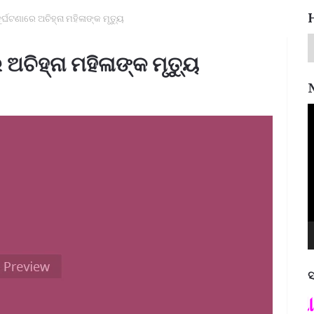
ୁର୍ଘଟଣାରେ ଅଚିହ୍ନା ମହିଳାଙ୍କ ମୃତ୍ୟୁ
 ଅଚିହ୍ନା ମହିଳାଙ୍କ ମୃତ୍ୟୁ
V
P
ସ
ପଦ୍ମଶ୍ରୀ ଜୟନ୍ତ ମହାପାତ୍