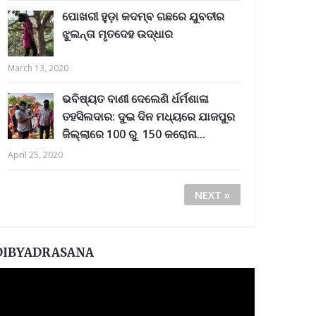
ପୋଖରୀ ହୁଡ଼ା କଦମ୍ବ ଗଛରେ ଯୁବତୀର
ଝୁଲନ୍ତା ମୃତଦେହ ଉଦ୍ଧାର
March 13, 2020
ଭବିଷ୍ୟତ ବାଣୀ ଦେଲେଣି ର୍ଧର୍ମଶାଳା
ତହସିଲଦାର: ଦୁଇ ଦିନ ମଧ୍ୟରେ ଯାଜପୁର
ଜିଲ୍ଲାରେ 100 ରୁ 150 କରୋନା...
April 25, 2020
NEXT »
DIBYADRASANA
ideo
layer