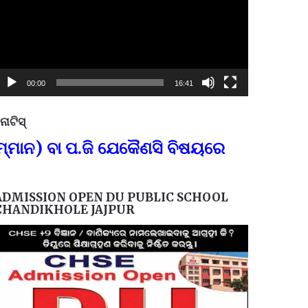
00:00
16:41
ୋଟିସ୍
ପ୍ରତିନି
 ବା ପ.ଜି ଯେକୈଣସି ବିଷୟରେ
FOR GOV
ADMISSION OPEN DU PUBLIC SCHOOL
CHANDIKHOLE JAJPUR