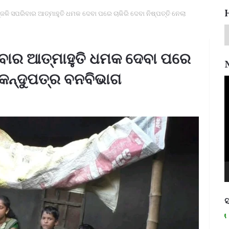
ାଞ୍ଜଳି ସପରିବାର ଆତ୍ମାହୁତି ଧମକ ଦେବା ପରେ ଚାକିରି ଦେବା ନିଷ୍ପତ୍ତି ନେଲା
ପରିବାର ଆତ୍ମାହୁତି ଧମକ ଦେବା ପରେ
 କେନ୍ଦୁପତ୍ର ବନବିଭାଗ
V
P
ସ