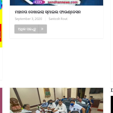
ମହାନତା ଦେଖାଇଲା ସ୍ମାଇଲ ଫାଉଣ୍ଡେସନ
September 3, 2020
|
Santosh Rout
ଅଧିକ ପଢନ୍ତୁ
V
P