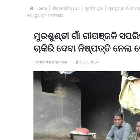
Home
ଜିଲ୍ଲା ପରିକ୍ରମା
ସୁବର୍ଣ୍ଣପୁର
ମୁରଶୁଣ୍ଢୀ ଗାଁ ଗୀତ
କେନ୍ଦୁପତ୍ର ବନବିଭାଗ
ମୁରଶୁଣ୍ଢୀ ଗାଁ ଗୀତାଞ୍ଜଳି ସ
ଚାକିରି ଦେବା ନିଷ୍ପତ୍ତି ନେଲା
Hemanta Bhainsa
|
July 25, 2024