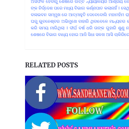
ଅସଫଳ ହେବାରୁ ଶେଷରେ ଉଚ୍ଚ ନ୍ୟାୟାଳୟର ଆଶ୍ରୟ ନେଲେ
ଙ୍କ ନିର୍ଦ୍ଦେଶ ପରେ ମଧ୍ୟ ବିଭାଗ କର୍ଣ୍ଣପାତ କଲାନାହିଁ I 
ବାସଭବନ ସମ୍ମୁଖ ରେ ଆତ୍ମାହୁତି ଦେବେବୋଲି ମହାମହିମ ରାଷ
ଘରୁ ଭୁବନେଶ୍ବର ଅଭିମୁଖେ ବାହାରି ଥିବାବେଳେ ମାନ୍ୟବର କୋର୍
କରି ସମୟ ମାଗିଥିଲା I ଦୀର୍ଘ ବର୍ଷ ଧରି ତାଙ୍କ ଗୁହାରି ଶୁଣ
ଶେଷରେ ବିଭାଗ ବାଧ୍ୟ ହୋଇ ଆଜି ସିଧା ସଳଖ ଆସି ଚାକିରିରେ 
RELATED POSTS