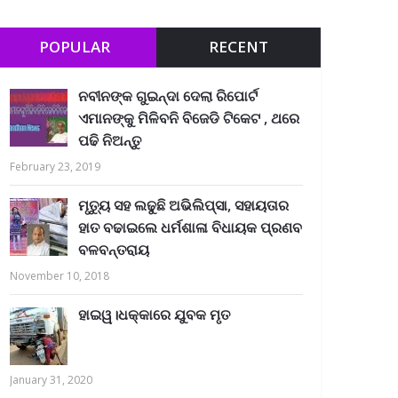
POPULAR
RECENT
ନବୀନଙ୍କ ଗୁଇନ୍ଦା ଦେଲା ରିପୋର୍ଟ
ଏମାନଙ୍କୁ ମିଳିବନି ବିଜେଡି ଟିକେଟ , ଥରେ
ପଢି ନିଅନ୍ତୁ
February 23, 2019
ମୃତ୍ୟୁ ସହ ଲଢୁଛି ଅଭିଲିପ୍ସା, ସହାୟତାର
ହାତ ବଢାଇଲେ ଧର୍ମଶାଳା ବିଧାୟକ ପ୍ରଣବ
ବଳବନ୍ତରାୟ
November 10, 2018
ହାଇୱ।ଧକ୍କାରେ ଯୁବକ ମୃତ
January 31, 2020