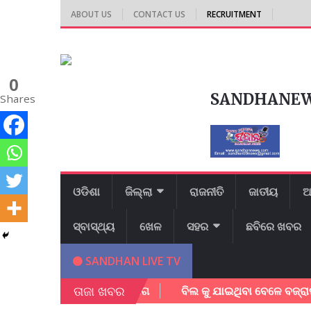
ABOUT US
CONTACT US
RECRUITMENT
0
SANDHANE
Shares
ଓଡିଶା
ଜିଲ୍ଲା
ରାଜନୀତି
ଜାତୀୟ
ଆ
ସ୍ବାସ୍ଥ୍ୟ
ଖେଳ
ସହର
ଛବିରେ ଖବର
SANDHAN LIVE TV
ତାଜା ଖବର
ୁ ସଚେତନ କଲେ ବନ ବିଭାଗ
ବିଲ କୁ ଯାଇଥିବା ବେଳେ ବଜ୍ରାଘାତରେ ଯୁ