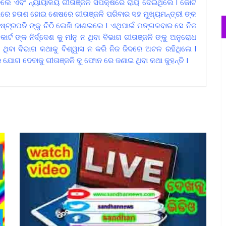
 ଏବଂ ନ୍ୟାୟାଳୟ ଗୀତାଞ୍ଜଳି ସପକ୍ଷରେ ରାୟ ଦେଇଥିଲେ l କୋର୍ଟ
ସେଥିରେ ହତାଶ ହୋଇ ଶେଷରେ ଗୀତାଞ୍ଜଳି ପରିବାର ସହ ମୁଖ୍ୟମନ୍ତ୍ରୀ ଙ୍କ
୍ଟ୍ରପତି ଙ୍କୁ ଚିଠି ଲେଖି ଜାଣଇଲେ I ଏଥିପାଇଁ ମଙ୍ଗଳବାର ସେ ନିଜ
ଟ ଙ୍କ ନିର୍ଦ୍ଦେଶ କୁ ମlନୁ ନ ଥିବା ବିଭାଗ ଗୀତାଞ୍ଜଳି ଙ୍କୁ ଅନୁରୋଧ
ୁ ନ ଥିବା ବିଭାଗ କଥାକୁ ବିଶ୍ୱାସ ନ କରି ନିଜ ଜିଦରେ ଅଟଳ ରହିଥିଲେ l
ଯୋଗ ଦେବାକୁ ଗୀତାଞ୍ଜଳି କୁ ଫୋନ ରେ ଜଣାଇ ଥିବା କଥା କୁହନ୍ତି I