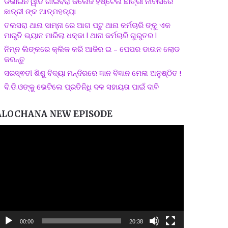
ଡିଭାଇନ ୱାଡ ଗାଇବିରା କଲେଜ ହଷ୍ଟେଲ ଛାତ୍ରୀ ନୀବାସରେ
ଛାତ୍ରୀ ଙ୍କ ଆତ୍ମହତ୍ୟା
ତଲସରା ଥାନା ସାମ୍ନା ରେ ଆଗ ପଟୁ ଥାନା କର୍ମଚାରି ଙ୍କୁ ଏକ
ମାରୁତି ଭ୍ୟାନ ମାରିଲା ଧକ୍କା l ଥାନା କର୍ମଚାରି ଗୁରୁତର l
ନିମ୍ନ ଲିଙ୍କରେ କ୍ଲିକ କରି ଆଜିର ଇ – ପେପର ଡାଉନ ଲୋଡ
କରନ୍ତୁ
ସରସ୍ଵତୀ ଶିଶୁ ବିଦ୍ୟା ମନ୍ଦିରରେ ଜ୍ଞାନ ବିଜ୍ଞାନ ମେଳା ଅନୁଷ୍ଠିତ !
ବି.ଡି.ଓଙ୍କୁ ଭେଟିଲେ ପ୍ରତିନିଧି ଦଳ ସହାୟତା ପାଇଁ ଦାବି
ALOCHANA NEW EPISODE
ideo
layer
00:00
20:38