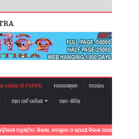
ATRA
ଇ ପେପର (E PAPER)
ମନୋରଞ୍ଜନ
ଅପରାଧ
ଳ
ଆମ ପର୍ବ ପର୍ବାଣୀ
ଆମ ଐତିହ
ଅନୁଷ୍ଠିତ; ଶିକ୍ଷା, ନବସୃଜନ ଓ ସ୍ଥାୟୀ ବିକାଶ ଉପରେ ଗୁରୁତ୍ୱ
କେନ୍