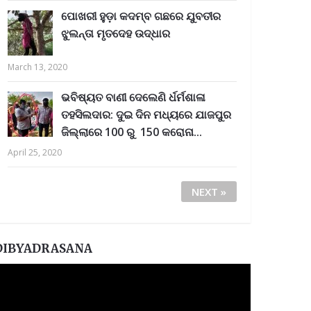
ପୋଖରୀ ହୁଡ଼ା କଦମ୍ବ ଗଛରେ ଯୁବତୀର
ଝୁଲନ୍ତା ମୃତଦେହ ଉଦ୍ଧାର
March 13, 2020
ଭବିଷ୍ୟତ ବାଣୀ ଦେଲେଣି ର୍ଧର୍ମଶାଳା
ତହସିଲଦାର: ଦୁଇ ଦିନ ମଧ୍ୟରେ ଯାଜପୁର
ଜିଲ୍ଲାରେ 100 ରୁ 150 କରୋନା...
April 25, 2020
NEXT »
DIBYADRASANA
ideo
layer