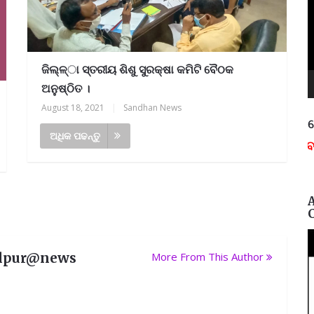
ଜିଲ୍ଳ୍ା ସ୍ତରୀୟ ଶିଶୁ ସୁରକ୍ଷା କମିଟି ବୈଠକ
ଅନୁଷ୍ଠିତ ।
August 18, 2021
|
Sandhan News
ନ
ଅଧିକ ପଢନ୍ତୁ
lpur@news
More From This Author