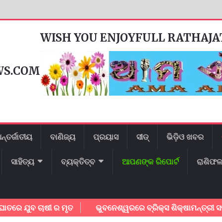
WISH YOU ENJOYFULL RATHAJ
WS.COM
ନ୍ତର୍ଜାତୀୟ
ବାଣିଜ୍ୟ
ପ୍ରୟାସ
ସୀଡ୍
ଭିଡ଼ିଓ ଖବର
ସାହିତ୍ୟ
ବ୍ୟକ୍ତିତ୍ବ
ଆପଣଙ୍କ ରିପୋର୍ଟ
ରାଶିଫ
ବ ଚାଷୀ ର ମୃତ
ଭୁବନେଶ୍ୱରରେ ବ୍ରିକ୍ସ ଶିକ୍ଷାମନ୍ତ୍ରୀ ସମ୍ମିଳନୀ 