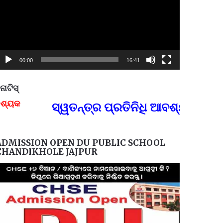
00:00
16:41
ୋଟିସ୍
ପ୍ରତିନି
ସ୍ୱତନ୍ତ୍ର ପ୍ରତିନିଧି ଆବଶ୍ୟକ, ଯୋଗାଯ
FOR
ADMISSION OPEN DU PUBLIC SCHOOL
CHANDIKHOLE JAJPUR