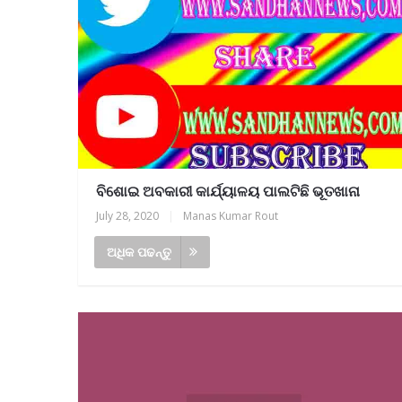
ବିଶୋଇ ଅବକାରୀ କାର୍ଯ୍ୟାଳୟ ପାଲଟିଛି ଭୂତଖାନା
July 28, 2020
|
Manas Kumar Rout
ଅଧିକ ପଢନ୍ତୁ