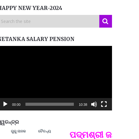
HAPPY NEW YEAR-2024
NETANKA SALARY PENSION
ideo
layer
00:00
10:38
୍ୱତନ୍ତ୍ର
ଗୁରୁ ନାନକ
ଚୈତନ୍ୟ
ମନେ ପଡନ୍ତି: 
ପଦ୍ମଶ୍ରୀ ଜୟନ୍ତ ମହାପ
ପ୍ରତ୍
Budd
ପରାଧୀ