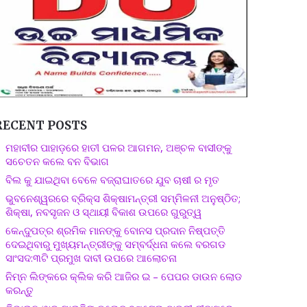
RECENT POSTS
ମହାବୀର ପାହାଡ଼ରେ ହାତୀ ପଳର ଆଗମନ, ଅଞ୍ଚଳ ବାସୀଙ୍କୁ
ସଚେତନ କଲେ ବନ ବିଭାଗ
ବିଲ କୁ ଯାଇଥିବା ବେଳେ ବଜ୍ରାଘାତରେ ଯୁବ ଚାଷୀ ର ମୃତ
ଭୁବନେଶ୍ୱରରେ ବ୍ରିକ୍ସ ଶିକ୍ଷାମନ୍ତ୍ରୀ ସମ୍ମିଳନୀ ଅନୁଷ୍ଠିତ;
ଶିକ୍ଷା, ନବସୃଜନ ଓ ସ୍ଥାୟୀ ବିକାଶ ଉପରେ ଗୁରୁତ୍ୱ
କେନ୍ଦୁପତ୍ର ଶ୍ରମିକ ମାନଙ୍କୁ ବୋନସ ପ୍ରଦାନ ନିଷ୍ପତ୍ତି
ଦେଇଥିବାରୁ ମୁଖ୍ୟମନ୍ତ୍ରୀଙ୍କୁ ସମ୍ବର୍ଦ୍ଧନା କଲେ ବରଗଡ
ସାଂସଦ:୩ଟି ପ୍ରମୁଖ ଦାବୀ ଉପରେ ଆଲୋଚନା
ନିମ୍ନ ଲିଙ୍କରେ କ୍ଲିକ କରି ଆଜିର ଇ – ପେପର ଡାଉନ ଲୋଡ
କରନ୍ତୁ