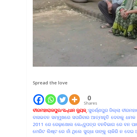
Spread the love
0
Shares
ବୀରମହାରାଜପୁର/ସନ୍ଧାନ ନ୍ୟୁଜ୍
:
ସୁବର୍ଣ୍ଣପୁର ଜିଲ୍ଲା ବୀରମହ
ବାସଭବନ ସମ୍ମୁଖରେ ସପରିବାର ଆତ୍ମାହୁତି ଦେବାକୁ ଧମକ
2011 ରେ ରେଢ଼ାଖୋଲ କେନ୍ଦୁପତ୍ର ବନବିଭାଗ ରେ ବନ ପାଳ ନିଯ
ମେରିଟ ଲିଷ୍ଟ ରେ ନାଁ ଥିଲେ ସୁଦ୍ଧା ତାଙ୍କୁ ଚାକିରି ନ ଦେ