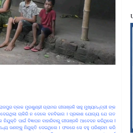
ାରାଜପୁର ବ୍ଲକ ମୁରଶୁଣ୍ଢୀ ଗ୍ରାମର ଗୀତାଞ୍ଜଳି ସାହୁ ମୁଖ୍ୟମନ୍ତ୍ରୀ ଙ୍କ
 ଦେଇଥିଲା ଚାକିରି ନ ଦେଲେ ବନବିଭାଗ I ପ୍ରକାଶ ଯୋଗ୍ୟ ଯେ ଗତ
ୁକ୍ତି ପାଇଁ ବିଜ୍ଞାପନ ବାହାରିବାରୁ ଗୀତାଞ୍ଜଳି ଆବେଦନ କରିଥିଲେ l
ଇ ଅନ୍ୟ ଜଣଙ୍କୁ ନିଯୁକ୍ତି ଦେଇଥିଲେ I ଫଳରେ ସେ ବହୁ ପରିଶ୍ରମ କରି