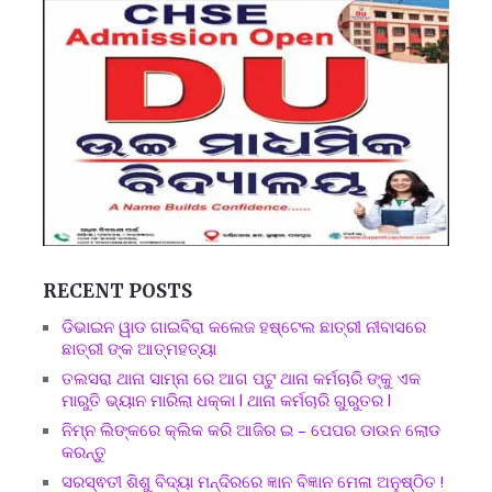
RECENT POSTS
ଡିଭାଇନ ୱାଡ ଗାଇବିରା କଲେଜ ହଷ୍ଟେଲ ଛାତ୍ରୀ ନୀବାସରେ
ଛାତ୍ରୀ ଙ୍କ ଆତ୍ମହତ୍ୟା
ତଲସରା ଥାନା ସାମ୍ନା ରେ ଆଗ ପଟୁ ଥାନା କର୍ମଚାରି ଙ୍କୁ ଏକ
ମାରୁତି ଭ୍ୟାନ ମାରିଲା ଧକ୍କା l ଥାନା କର୍ମଚାରି ଗୁରୁତର l
ନିମ୍ନ ଲିଙ୍କରେ କ୍ଲିକ କରି ଆଜିର ଇ – ପେପର ଡାଉନ ଲୋଡ
କରନ୍ତୁ
ସରସ୍ଵତୀ ଶିଶୁ ବିଦ୍ୟା ମନ୍ଦିରରେ ଜ୍ଞାନ ବିଜ୍ଞାନ ମେଳା ଅନୁଷ୍ଠିତ !