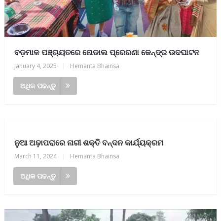
ବଡ଼ମାଳ ପଞ୍ଚାୟତରେ ନୋଡାଲ ପ୍ରେରଣା କେନ୍ଦ୍ର ଉଦଘାଟନ
January 4, 2025
|
Hemanta Bhainsa
ଅଧିକ ପଢନ୍ତୁ
ନୁଆ ଅଢ଼ାପରାରେ ନାରୀ ଶକ୍ତି ବନ୍ଦନ କାର୍ଯ୍ୟକ୍ରମ
March 11, 2024
|
Hemanta Bhainsa
ଅଧିକ ପଢନ୍ତୁ