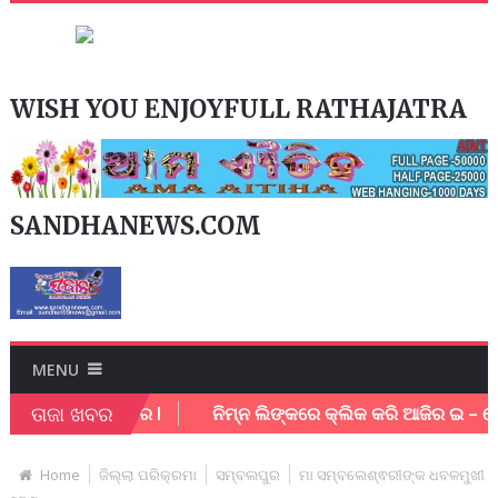
WISH YOU ENJOYFULL RATHAJATRA
SANDHANEWS.COM
MENU
ତାଜା ଖବର
୍ମଚାରି ଗୁରୁତର l
ନିମ୍ନ ଲିଙ୍କରେ କ୍ଲିକ କରି ଆଜିର ଇ – ପେପର 
Home
ଜିଲ୍ଲା ପରିକ୍ରମା
ସମ୍ବଲପୁର
ମା ସମ୍ବଲେଶ୍ଵରୀଙ୍କ ଧବଳମୁଖୀ