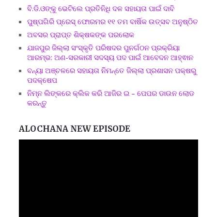
ବି.ଡି.ଓଙ୍କୁ ଭେଟିଲେ ପ୍ରତିନିଧି ଦଳ ସହାୟତା ପାଇଁ ଦାବି
ପୁଷ୍ପଗିରି ପ୍ରେସ୍ ଫୋରମର ୧୧ ତମ ବାର୍ଷିକ ଉତ୍ସବ ଅନୁଷ୍ଠିତ
ଅବସର ପ୍ରାପ୍ତ ଶିକ୍ଷକଙ୍କ ପରଲୋକ
ଯାଜପୁର ଜିଲ୍ଲା ସଂସ୍କୃତି ପରିଷଦର ପୁନର୍ଗଠନ ପ୍ରକ୍ରିୟା
ଆରମ୍ଭ: ଅଣ-ସରକାରୀ ସଦସ୍ୟ ପଦ ପାଇଁ ଆବେଦନ ଆହ୍ଵାନ
ବନ୍ୟା ଅଞ୍ଚଳରେ ସହାୟତା ନିମନ୍ତେ ଜିଲ୍ଲା ପ୍ରଶାସନ ପକ୍ଷରୁ
ପଦକ୍ଷେପ
ନିମ୍ନ ଲିଙ୍କରେ କ୍ଲିକ କରି ଆଜିର ଇ – ପେପର ଡାଉନ ଲୋଡ
କରନ୍ତୁ
ALOCHANA NEW EPISODE
Video
Player