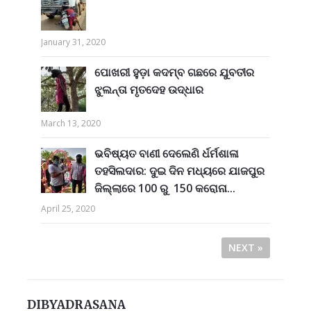
January 31, 2020
ପୋଖରୀ ହୁଡ଼ା କଦମ୍ବ ଗଛରେ ଯୁବତୀର
ଝୁଲନ୍ତା ମୃତଦେହ ଉଦ୍ଧାର
March 13, 2020
ଭବିଷ୍ୟତ ବାଣୀ ଦେଲେଣି ର୍ଧର୍ମଶାଳା
ତହସିଲଦାର: ଦୁଇ ଦିନ ମଧ୍ୟରେ ଯାଜପୁର
ଜିଲ୍ଲାରେ 100 ରୁ 150 କରୋନା...
April 25, 2020
NEXT »
DIBYADRASANA