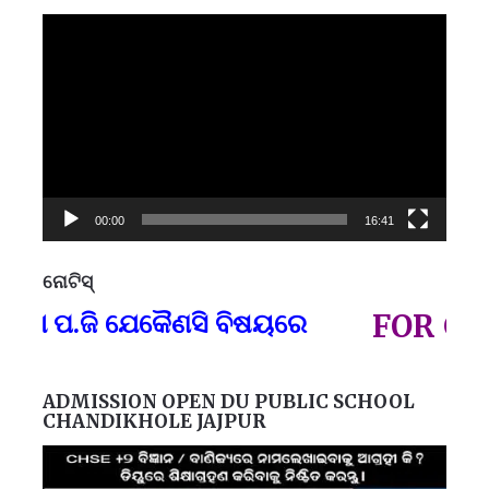
Video
Player
00:00
16:41
ନୋଟିସ୍
ପ୍
ପ.ଜି ଯେକୈଣସି ବିଷୟରେ
FOR GOVT A
ADMISSION OPEN DU PUBLIC SCHOOL
CHANDIKHOLE JAJPUR