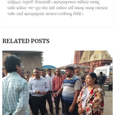
ପର୍ଯ୍ୟନ୍ତ ଅନୁମତି ଦିଆଯାଇଛି। ଶ୍ରଦ୍ଧାଳୁମାନେ ବାରିକଡ଼ ବାହାରୁ
ଦର୍ଶନ କରିବେ ଏବଂ ଧୂପ ଦୀପ ଜାଳି ପାରିବେ ନାହିଁ।ସକାଳୁ ସକାଳୁ ମାଙ୍କର
ଦର୍ଶନ ପାଇଁ ଶ୍ରଦ୍ଧାଳୁଙ୍କ ସମାଗମ ଦେଖିବାକୁ ମିଳିଛି।
RELATED POSTS