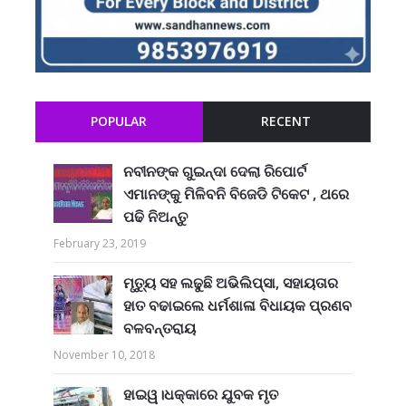
POPULAR
RECENT
ନବୀନଙ୍କ ଗୁଇନ୍ଦା ଦେଲା ରିପୋର୍ଟ
ଏମାନଙ୍କୁ ମିଳିବନି ବିଜେଡି ଟିକେଟ , ଥରେ
ପଢି ନିଅନ୍ତୁ
February 23, 2019
ମୃତ୍ୟୁ ସହ ଲଢୁଛି ଅଭିଲିପ୍ସା, ସହାୟତାର
ହାତ ବଢାଇଲେ ଧର୍ମଶାଳା ବିଧାୟକ ପ୍ରଣବ
ବଳବନ୍ତରାୟ
November 10, 2018
ହାଇୱ।ଧକ୍କାରେ ଯୁବକ ମୃତ