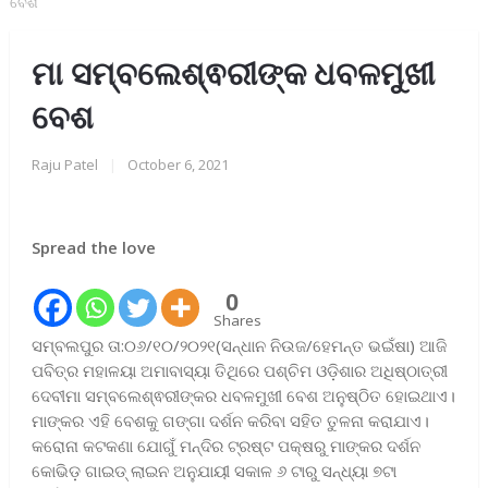
ବେଶ
ମା ସମ୍ବଲେଶ୍ଵରୀଙ୍କ ଧବଳମୁଖୀ
ବେଶ
Raju Patel
|
October 6, 2021
Spread the love
0
Shares
ସମ୍ବଲପୁର ତା:୦୬/୧୦/୨୦୨୧(ସନ୍ଧାନ ନିଉଜ/ହେମନ୍ତ ଭଇଁଷା) ଆଜି
ପବିତ୍ର ମହାଳୟା ଅମାବାସ୍ୟା ତିଥିରେ ପଶ୍ଚିମ ଓଡ଼ିଶାର ଅଧିଷ୍ଠାତ୍ରୀ
ଦେବୀମା ସମ୍ବଲେଶ୍ଵରୀଙ୍କର ଧବଳମୁଖୀ ବେଶ ଅନୁଷ୍ଠିତ ହୋଇଥାଏ।
ମାଙ୍କର ଏହି ବେଶକୁ ଗଙ୍ଗା ଦର୍ଶନ କରିବା ସହିତ ତୁଳନା କରାଯାଏ।
କରୋନା କଟକଣା ଯୋଗୁଁ ମନ୍ଦିର ଟ୍ରଷ୍ଟ ପକ୍ଷରୁ ମାଙ୍କର ଦର୍ଶନ
କୋଭିଡ଼ ଗାଇଡ୍ ଲାଇନ ଅନୁଯାୟୀ ସକାଳ ୬ ଟାରୁ ସନ୍ଧ୍ୟା ୭ଟା