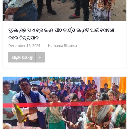
ସୁରେନ୍ଦ୍ର ସାଏ ଙ୍କ ଜନ୍ମ ପୀଠ କାର୍ଯ୍ୟ ଉନ୍ନତି ପାଇଁ ତଦାରଖ
କଲେ ଜିଲ୍ଲାପାଳ
December 16, 2025
|
Hemanta Bhainsa
ଅଧିକ ପଢନ୍ତୁ