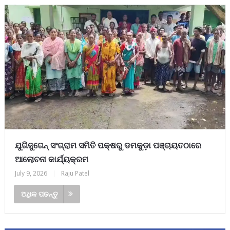
ଯୁଗିଜୁଗେନ୍ ସଂଗ୍ରାମ ସମିତି ପକ୍ଷରୁ ଡମକୁଡ଼ା ପଞ୍ଚାୟତଠାରେ
ଆଲୋଚନା କାର୍ଯ୍ୟକ୍ରମ
July 9, 2026
|
Raju Patel
ଅଧିକ ପଢନ୍ତୁ