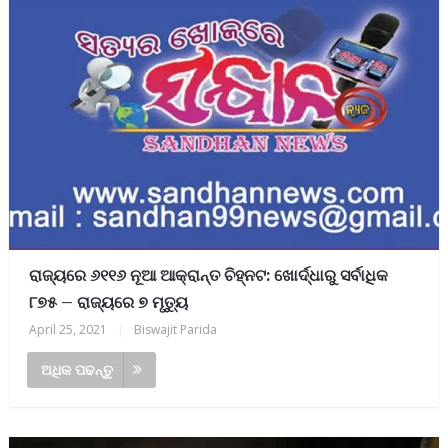
ରାଜ୍ୟରେ ୬୧୧୬ ନୂଆ ଆକ୍ରାନ୍ତ ଚିହ୍ନଟ: ଖୋର୍ଦ୍ଧାରୁ ସର୍ବାଧିକ
୮୭୫ – ରାଜ୍ୟରେ ୭ ମୃତ୍ୟୁ
April 25, 2021
|
Biswajit Parida
ଅଧିକ ପଢନ୍ତୁ