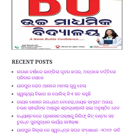
RECENT POSTS
ଲଗାଣ ବର୍ଷାରେ ଭାଙ୍ଗିଲା ଗୃହର ଛପର, ଅଳ୍ପକେ ବର୍ତ୍ତିଲେ
ପରିବାର ଲୋକେ
ଯାଜପୁର ରୋଡ ଥାନାରେ ମାମଲା ରୁଜୁ ହେଲା
ସ୍ୱାସ୍ଥ୍ୟ ବିଭାଗ ନା ପୋଲିସ୍ କିଏ ସତ କହୁଛି
ଗାୟକ ଶେଖର ଜଗନ୍ନାଥ ବେହେରା,ଗାୟକ ସମ୍ରାଟ ଅଭୟ
ଚରଣ ସ୍ଵାଇଁଙ୍କ ଅଶ୍ରୁଳ ଶ୍ରଦ୍ଧାଞ୍ଜଳୀ ସଭା ଅନୁଷ୍ଠିତ ହେବ
ବନ୍ୟାଞ୍ଚଳରେ ପ୍ରଶାସନ:ପକ୍ଷରୁ ରିଲିଫ୍ କିଟ୍ ବଣ୍ଟନ ସହ
ତୁରନ୍ତ ପୁନରୁଦ୍ଧାର କାର୍ଯ୍ୟ ସମୀକ୍ଷା
ଯାଜପୁର ଜିଲ୍ଲା ରେ ସ୍ୱତନ୍ତ୍ର ସଘନ ସଂଶୋଧନ -୨୦୨୬: ଦାବି