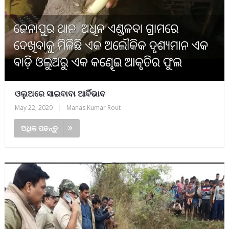
ଓଲୁଅରେ ସାଇବାବା ଆର୍ବିଭାବ
May 22, 2020
|
Manas Kumar Rout
ଅଧିକ ପଢନ୍ତୁ