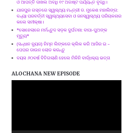
ଓ ଆପତ୍ତି ଦାଖଲ ଅବଧି ୧୯ ଅଗଷ୍ଟ ପର୍ଯ୍ୟନ୍ତ ବୃଦ୍ଧି।
ଯାଜପୁର ଗସ୍ତରେ ସ୍ୱାସ୍ଥ୍ୟ ମନ୍ତ୍ରୀ ଡ. ମୁକେଶ ମହାଲିଙ୍ଗ:
ବନ୍ୟା ପରବର୍ତ୍ତୀ ସ୍ୱାସ୍ଥ୍ୟସେବା ଓ ଜନସ୍ୱାସ୍ଥ୍ୟ ପରିଚାଳନାର
କଲେ ସମୀକ୍ଷା।
*ସୋହେଲାରେ ମର୍ମନ୍ତୁଦ ସଡ଼କ ଦୁର୍ଘଟଣା: ବାପା-ପୁଅଙ୍କ
ମୃତ୍ୟୁ*
(ସନ୍ଧାନ ନ୍ୟୁଜ) ନିମ୍ନ ଲିଙ୍କରେ କ୍ଲିକ କରି ଆଜିର ଇ –
ପେପର ଡାଉନ ଲୋଡ କରନ୍ତୁ
ବୟସ ୬୦ବର୍ଷ ବିତିଗଲାଣି ହେଲେ ମିଳିନି ବାର୍ଦ୍ଧକ୍ୟ ଭତ୍ତା
ALOCHANA NEW EPISODE
Video
Player