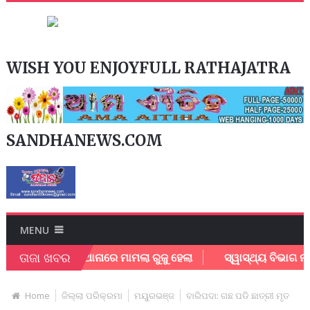
WISH YOU ENJOYFULL RATHAJATRA
SANDHANEWS.COM
MENU
ତାଜା ଖବର
ଜପୁର ରୋଡ ଥାନାରେ ମାମଲା ରୁଜୁ ହେଲା
ସ୍ୱାସ୍ଥ୍ୟ ବିଭାଗ ନା ପୋଲିସ
Home
ଜିଲ୍ଲା ପରିକ୍ରମା
ମୟୁରଭଞ୍ଜ
ବାରିପଦା: ଗଛ ପଡି ଛାତ୍ରୀ ମୃତ