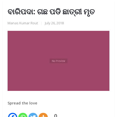
ବାରିପଦା: ଗଛ ପଡି ଛାତ୍ରୀ ମୃତ
Manas Kumar Rout
|
July 26, 2018
Spread the love
0