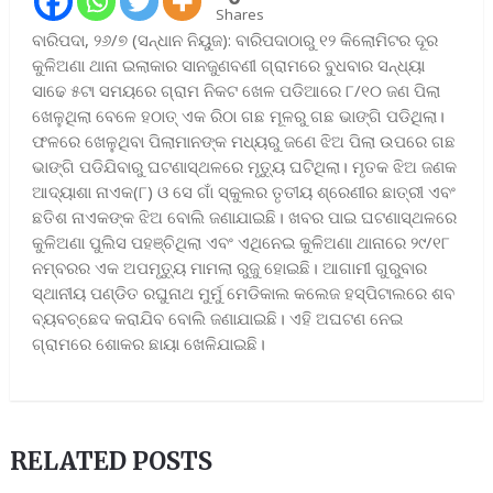
Shares
ବାରିପଦା, ୨୬/୭ (ସନ୍ଧାନ ନିୟୁଜ): ବାରିପଦାଠାରୁ ୧୨ କିଲୋମିଟର ଦୂର
କୁଳିଅଣା ଥାନା ଇଲାକାର ସାନଜୁଣବଣୀ ଗ୍ରାମରେ ବୁଧବାର ସନ୍ଧ୍ୟା
ସାଢେ ୫ଟା ସମୟରେ ଗ୍ରାମ ନିକଟ ଖେଳ ପଡିଆରେ ୮/୧୦ ଜଣ ପିଲା
ଖେଳୁଥିଲା ବେଳେ ହଠାତ୍‍ ଏକ ରିଠା ଗଛ ମୂଳରୁ ଗଛ ଭାଙ୍ଗି ପଡିଥିଲା।
ଫଳରେ ଖେଳୁଥିବା ପିଲାମାନଙ୍କ ମଧ୍ୟରୁ ଜଣେ ଝିଅ ପିଲା ଉପରେ ଗଛ
ଭାଙ୍ଗି ପଡିଯିବାରୁ ଘଟଣାସ୍ଥଳରେ ମୃତ୍ୟୁ ଘଟିଥିଲା। ମୃତକ ଝିଅ ଜଣକ
ଆଦ୍ୟାଶା ନାଏକ(୮) ଓ ସେ ଗାଁ ସ୍କୁଲର ତୃତୀୟ ଶ୍ରେଣୀର ଛାତ୍ରୀ ଏବଂ
ଛତିଶ ନାଏକଙ୍କ ଝିଅ ବୋଲି ଜଣାଯାଇଛି। ଖବର ପାଇ ଘଟଣାସ୍ଥଳରେ
କୁଳିଅଣା ପୁଲିସ ପହଞ୍ଚିଥିଲା ଏବଂ ଏଥିନେଇ କୁଳିଅଣା ଥାନାରେ ୨୯/୧୮
ନମ୍ବରର ଏକ ଅପମୃତ୍ୟୁ ମାମଲା ରୁଜୁ ହୋଇଛି। ଆଗାମୀ ଗୁରୁବାର
ସ୍ଥାନୀୟ ପଣ୍ଡିତ ରଘୁନାଥ ମୁର୍ମୁ ମେଡିକାଲ କଲେଜ ହସ୍ପିଟାଲରେ ଶବ
ବ୍ୟବଚ୍ଛେଦ କରାଯିବ ବୋଲି ଜଣାଯାଇଛି। ଏହି ଅଘଟଣ ନେଇ
ଗ୍ରାମରେ ଶୋକର ଛାୟା ଖେଳିଯାଇଛି।
RELATED POSTS