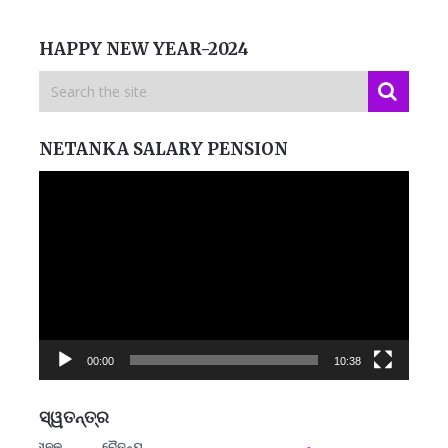
HAPPY NEW YEAR-2024
NETANKA SALARY PENSION
Video
Player
00:00
10:38
ସ୍ୱତନ୍ତ୍ର
ୁ ନାନକ
ଚୈତନ୍ୟ
ମନେ