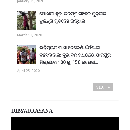
January 31, 2020
ପୋଖରୀ ହୁଡ଼ା କଦମ୍ବ ଗଛରେ ଯୁବତୀର
ଝୁଲନ୍ତା ମୃତଦେହ ଉଦ୍ଧାର
March 13, 2020
ଭବିଷ୍ୟତ ବାଣୀ ଦେଲେଣି ର୍ଧର୍ମଶାଳା
ତହସିଲଦାର: ଦୁଇ ଦିନ ମଧ୍ୟରେ ଯାଜପୁର
ଜିଲ୍ଲାରେ 100 ରୁ 150 କରୋନା...
April 25, 2020
NEXT »
DIBYADRASANA
Video
Player