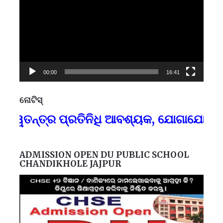
00:00
16:41
ନୋଟିସ୍
ପ୍
ନ୍ତ୍ର ପ୍ରତିନିଧି ଆବଶ୍ୟକ, ଯୋଗାଯୋଗ-୯୪୩୭
F
ADMISSION OPEN DU PUBLIC SCHOOL
CHANDIKHOLE JAJPUR