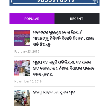
POPULAR
RECENT
ନବୀନଙ୍କ ଗୁଇନ୍ଦା ଦେଲା ରିପୋର୍ଟ
ଏମାନଙ୍କୁ ମିଳିବନି ବିଜେଡି ଟିକେଟ , ଥରେ
ପଢି ନିଅନ୍ତୁ
February 23, 2019
ମୃତ୍ୟୁ ସହ ଲଢୁଛି ଅଭିଲିପ୍ସା, ସହାୟତାର
ହାତ ବଢାଇଲେ ଧର୍ମଶାଳା ବିଧାୟକ ପ୍ରଣବ
ବଳବନ୍ତରାୟ
November 10, 2018
ହାଇୱ।ଧକ୍କାରେ ଯୁବକ ମୃତ