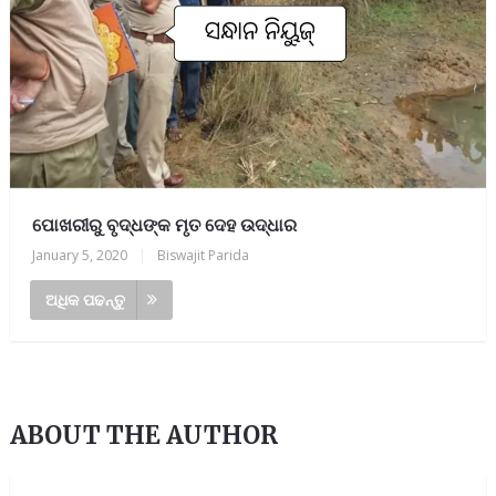
ପୋଖରୀରୁ ବୃଦ୍ଧଙ୍କ ମୃତ ଦେହ ଉଦ୍ଧାର
January 5, 2020
|
Biswajit Parida
ଅଧିକ ପଢନ୍ତୁ
ABOUT THE AUTHOR