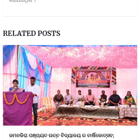
RELATED POSTS
ଜମନକିରା ପଞ୍ଚାୟତ ଉଚ୍ଚ ବିଦ୍ୟାଳୟ ର ବାର୍ଷିକୋତ୍ସବ;