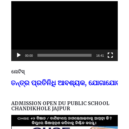
Video
Player
00:00
16:41
ନୋଟିସ୍
ପ୍
ନ୍ତ୍ର ପ୍ରତିନିଧି ଆବଶ୍ୟକ, ଯୋଗାଯୋଗ-୯୪୩୭
F
ADMISSION OPEN DU PUBLIC SCHOOL
CHANDIKHOLE JAJPUR