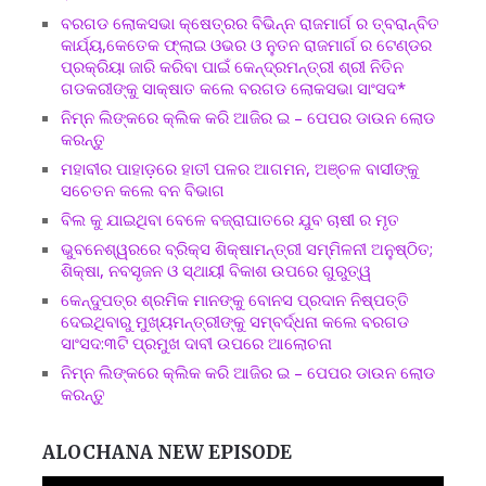
ବରଗଡ ଲୋକସଭା କ୍ଷେତ୍ରର ବିଭିନ୍ନ ରାଜମାର୍ଗ ର ତ୍ବରାନ୍ବିତ
କାର୍ଯ୍ୟ,କେତେକ ଫ୍ଲାଇ ଓଭର ଓ ନୁତନ ରାଜମାର୍ଗ ର ଟେଣ୍ଡର
ପ୍ରକ୍ରିୟା ଜାରି କରିବା ପାଇଁ କେନ୍ଦ୍ରମନ୍ତ୍ରୀ ଶ୍ରୀ ନିତିନ
ଗଡକରୀଙ୍କୁ ସାକ୍ଷାତ କଲେ ବରଗଡ ଲୋକସଭା ସାଂସଦ*
ନିମ୍ନ ଲିଙ୍କରେ କ୍ଲିକ କରି ଆଜିର ଇ – ପେପର ଡାଉନ ଲୋଡ
କରନ୍ତୁ
ମହାବୀର ପାହାଡ଼ରେ ହାତୀ ପଳର ଆଗମନ, ଅଞ୍ଚଳ ବାସୀଙ୍କୁ
ସଚେତନ କଲେ ବନ ବିଭାଗ
ବିଲ କୁ ଯାଇଥିବା ବେଳେ ବଜ୍ରାଘାତରେ ଯୁବ ଚାଷୀ ର ମୃତ
ଭୁବନେଶ୍ୱରରେ ବ୍ରିକ୍ସ ଶିକ୍ଷାମନ୍ତ୍ରୀ ସମ୍ମିଳନୀ ଅନୁଷ୍ଠିତ;
ଶିକ୍ଷା, ନବସୃଜନ ଓ ସ୍ଥାୟୀ ବିକାଶ ଉପରେ ଗୁରୁତ୍ୱ
କେନ୍ଦୁପତ୍ର ଶ୍ରମିକ ମାନଙ୍କୁ ବୋନସ ପ୍ରଦାନ ନିଷ୍ପତ୍ତି
ଦେଇଥିବାରୁ ମୁଖ୍ୟମନ୍ତ୍ରୀଙ୍କୁ ସମ୍ବର୍ଦ୍ଧନା କଲେ ବରଗଡ
ସାଂସଦ:୩ଟି ପ୍ରମୁଖ ଦାବୀ ଉପରେ ଆଲୋଚନା
ନିମ୍ନ ଲିଙ୍କରେ କ୍ଲିକ କରି ଆଜିର ଇ – ପେପର ଡାଉନ ଲୋଡ
କରନ୍ତୁ
ALOCHANA NEW EPISODE
Video