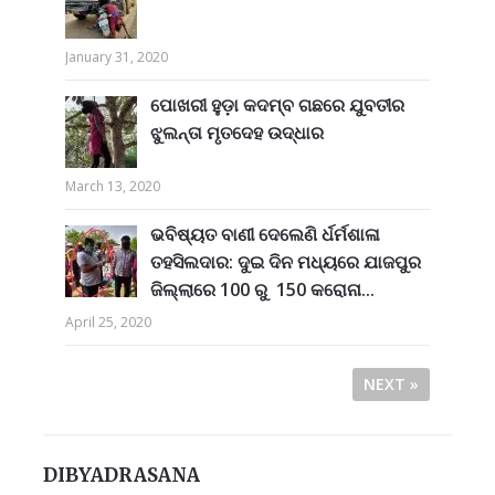
January 31, 2020
ପୋଖରୀ ହୁଡ଼ା କଦମ୍ବ ଗଛରେ ଯୁବତୀର
ଝୁଲନ୍ତା ମୃତଦେହ ଉଦ୍ଧାର
March 13, 2020
ଭବିଷ୍ୟତ ବାଣୀ ଦେଲେଣି ର୍ଧର୍ମଶାଳା
ତହସିଲଦାର: ଦୁଇ ଦିନ ମଧ୍ୟରେ ଯାଜପୁର
ଜିଲ୍ଲାରେ 100 ରୁ 150 କରୋନା...
April 25, 2020
NEXT »
DIBYADRASANA