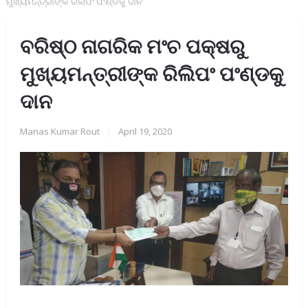
ମୁଖ୍ୟମନ୍ତ୍ରୀଙ୍କ ରିଲିପଂ ପଂଣ୍ଡକୁ ଦାନ
ବରିଷ୍ଠ ନାଗରିକ ମଂଚ ପକ୍ଷରୁ
ମୁଖ୍ୟମନ୍ତ୍ରୀଙ୍କ ରିଲିପଂ ପଂଣ୍ଡକୁ
ଦାନ
Manas Kumar Rout
|
April 19, 2020