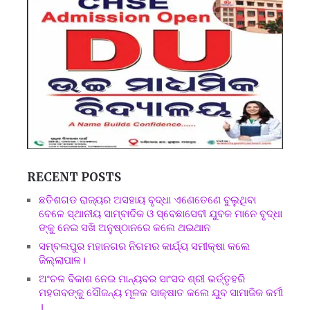
RECENT POSTS
ଛତିଶଗଡ ରାଜ୍ୟର ଅସହାୟ ବୃଦ୍ଧା ଏଣେତେଣେ ବୁଲୁଥିବା
ବେଳେ ସ୍ଥାନୀୟ ସାମ୍ବାଦିକ ଓ ସ୍ବେଛାସେବୀ ଯୁବକ ମାନେ ବୃଦ୍ଧା
ଙ୍କୁ ନେଇ ସଖି ଅନୁଷ୍ଠାନରେ କଲେ ଥଇଥାନ
ସମ୍ବଲପୁର ମହାନଗର ନିଗମର କାର୍ଯ୍ୟ ସମୀକ୍ଷା କଲେ
ଜିଲ୍ଲାପାଳ।
ଅଂଚଳ ବିକାଶ ନେଇ ମାନ୍ୟବର ସାଂସଦ ଶ୍ରୀ ଭର୍ତ୍ତୃହରି
ମହତାବଙ୍କୁ ସୌଜନ୍ୟ ମୂଳକ ସାକ୍ଷାତ କଲେ ଯୁବ ସାମାଜିକ କର୍ମୀ
।