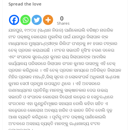
Spread the love
0
Shares
ଯାଜପୁର, ୧୯/୦୪ (ସନ୍ଧାନ ନିଉଜ) ପାଣିକୋଇଲି ବରିଷ୍ଠ ନାଗରିକ
ମଂଚ ପକ୍ଷରୁ କୋରୋନା ମୁକାବିଲା ପାଇଁ ଯାଜପୁର ଜିଲାପାଳ ଙ୍କ
ମାଧ୍ୟମରେ ମୁଖ୍ୟମନ୍ତ୍ରୀଙ୍କ ରିଲିପଂ ପଂଣ୍ଡକୁ ୫୧ ହଜାର ଟଙ୍କାର
ଚେକ୍ ପ୍ରଦାନ କରାଯାଇଛି । ମଂଚର ସଭାପତି ନୃସିଂହ ଚରଣ ଦଳେଇ
ଏବଂ ସଂପାଦକ ସୁରେନ୍ଦ୍ର କୁମାର ରାୟ ଜିଲାପାଳଙ୍କ ଆବାସିକ
କାର୍ଯ୍ୟାଳୟ ପରିସରରେ ଜିଲାପାଳ ରଂଜନ କୁମାର ଦାସଙ୍କୁ ଏହି ଚେକ୍
ପ୍ରଦାନ କରିଥିଲେ । ଏହି ଚେକ୍ ପ୍ରଦାନ ସମୟରେ ଅତିରିକ୍ତ ଜିଲାପାଳ
ମିହିର ପ୍ରସାଦ ମହାନ୍ତି,ଜିଲା୍ ସୂଚନା ଓ ଲୋକସଂପର୍କ ଅଧିକାରୀ ସନ୍ତୋଷ
କୁମାର ସେଠୀ ପ୍ରମୁଖ ଉପସ୍ଥିତ ଥିଲେ । ଏହି ଅବସରରେ
ଗଣମାଧ୍ୟମର ପ୍ରତିନିଧି ମାନଙ୍କୁ ସାକ୍ଷାତକାର ଦେଇ ଉଭୟ
ସଭାପତି ଓ ସଂପାଦକ କୋରୋନା ବିରୋଧୀ ଲଢ଼େଇ ର ସେତୁବନ୍ଧରେ
ସଂଗଠନର ଏହା ଗୁଣ୍ଡୁଚିମୂଷାର ସହାୟତା ବୋଲିି କହିବା ସହିତ ଏ
ଲଢ଼େଇରେ କୋରୋନା ଅବଶ୍ୟ ହାରିବ ଓ ଭାରତ ଜିତିବ ବୋଲି ଦୃଢ଼
ଆଶା ବ୍ୟକ୍ତି କରିଥିଲେ । ପୂର୍ବରୁ ମଂଚ ପକ୍ଷରୁ ପାଣିକୋଇଲି
ଅଂଚଳରେ ଅସହାୟ ବ୍ୟକ୍ତି ମାନଙ୍କୁ ରନ୍ଧାଖାଦ୍ୟ ବଂଟନ
କରାଯାଇଥିଲା ।