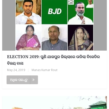
ELECTION 2019: ପୁଣି ଯାଜପୁର ଜିଲ୍ଲାରେ ଉଡିଲା ବିଜେଡିର
ବିଜୟ ବାନା
May 24, 2019
|
Manas Kumar Rout
ଅଧିକ ପଢନ୍ତୁ