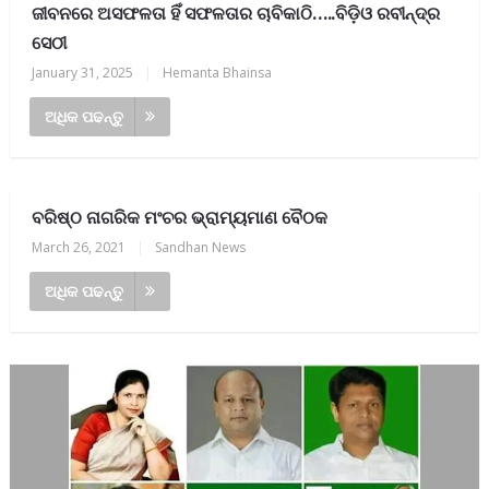
ଜୀବନରେ ଅସଫଳତା ହିଁ ସଫଳତାର ଚାବିକାଠି…..ବିଡ଼ିଓ ରବୀନ୍ଦ୍ର
ସେଠୀ
January 31, 2025
|
Hemanta Bhainsa
ଅଧିକ ପଢନ୍ତୁ
ବରିଷ୍ଠ ନାଗରିକ ମଂଚର ଭ୍ରାମ୍ୟମାଣ ବୈଠକ
March 26, 2021
|
Sandhan News
ଅଧିକ ପଢନ୍ତୁ