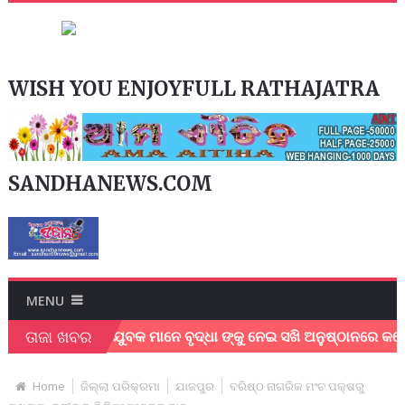
WISH YOU ENJOYFULL RATHAJATRA
SANDHANEWS.COM
MENU
ତାଜା ଖବର
 ସ୍ବେଛାସେବୀ ଯୁବକ ମାନେ ବୃଦ୍ଧା ଙ୍କୁ ନେଇ ସଖି ଅନୁଷ୍ଠାନରେ କଲେ ଥଇ
Home
ଜିଲ୍ଲା ପରିକ୍ରମା
ଯାଜପୁର
ବରିଷ୍ଠ ନାଗରିକ ମଂଚ ପକ୍ଷରୁ