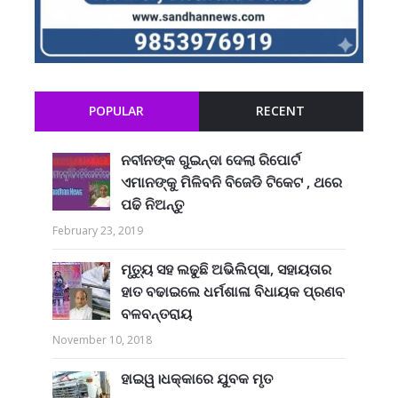
POPULAR
RECENT
ନବୀନଙ୍କ ଗୁଇନ୍ଦା ଦେଲା ରିପୋର୍ଟ
ଏମାନଙ୍କୁ ମିଳିବନି ବିଜେଡି ଟିକେଟ , ଥରେ
ପଢି ନିଅନ୍ତୁ
February 23, 2019
ମୃତ୍ୟୁ ସହ ଲଢୁଛି ଅଭିଲିପ୍ସା, ସହାୟତାର
ହାତ ବଢାଇଲେ ଧର୍ମଶାଳା ବିଧାୟକ ପ୍ରଣବ
ବଳବନ୍ତରାୟ
November 10, 2018
ହାଇୱ।ଧକ୍କାରେ ଯୁବକ ମୃତ