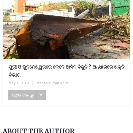
ପୁରୀ ଓ ଭୁବନେଶ୍ୱରରେ କେବେ ଆସିବ ବିଜୁଳି ? ଅନ୍ଧାରରେ ଶକ୍ତି
ବିଭାଗ
May 7, 2019
|
Manas Kumar Rout
ଅଧିକ ପଢନ୍ତୁ
ABOUT THE AUTHOR