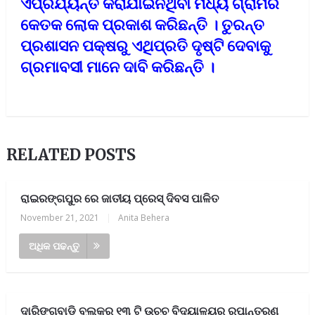
ଏପ୍ରର୍ଯ୍ୟନ୍ତ କରାଯାଇନଥିବା ମଧ୍ୟ ଗ୍ରାମର
କେତକ ଲୋକ ପ୍ରକାଶ କରିଛନ୍ତି । ତୁରନ୍ତ
ପ୍ରଶାସନ ପକ୍ଷରୁ ଏଥିପ୍ରତି ଦୃଷ୍ଟି ଦେବାକୁ
ଗ୍ରମାବସୀ ମାନେ ଦାବି କରିଛନ୍ତି ।
RELATED POSTS
ରାଇରଙ୍ଗପୁର ରେ ଜାତୀୟ ପ୍ରେସ୍ ଦିବସ ପାଳିତ
November 21, 2021
|
Anita Behera
ଅଧିକ ପଢନ୍ତୁ
ଦାରିଙ୍ଗବାଡି ବ୍ଲକର ୧୩ ଟି ଉଚ୍ଚ ବିଦ୍ୟାଳୟର ରୂପାନ୍ତରଣ