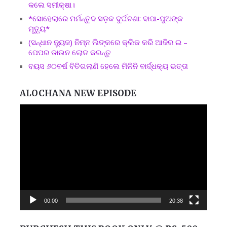
କଲେ ସମୀକ୍ଷା।
*ସୋହେଲାରେ ମର୍ମନ୍ତୁଦ ସଡ଼କ ଦୁର୍ଘଟଣା: ବାପା-ପୁଅଙ୍କ
ମୃତ୍ୟୁ*
(ସନ୍ଧାନ ନ୍ୟୁଜ) ନିମ୍ନ ଲିଙ୍କରେ କ୍ଲିକ କରି ଆଜିର ଇ –
ପେପର ଡାଉନ ଲୋଡ କରନ୍ତୁ
ବୟସ ୬୦ବର୍ଷ ବିତିଗଲାଣି ହେଲେ ମିଳିନି ବାର୍ଦ୍ଧକ୍ୟ ଭତ୍ତା
ALOCHANA NEW EPISODE
Video
Player
00:00
20:38