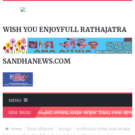
WISH YOU ENJOYFULL RATHAJATRA
SANDHANEWS.COM
MENU
ତାଜା ଖବର
କ ଶେଖର ଜଗନ୍ନାଥ ବେହେରା,ଗାୟକ ସମ୍ରାଟ ଅଭୟ ଚରଣ ସ୍ଵାଇଁଙ୍କ ଅଶ୍ରୁ
Home
ଜିଲ୍ଲା ପରିକ୍ରମା
ଯାଜପୁର
ତେଲିଗଡରେ ପାନୀୟ ଜଳର ସମସ୍ୟା: