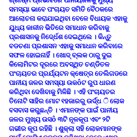
ସମସ୍ୟା ଭାବେ ପଂଚାୟତ ସମିତି ବୈଠକରେ
ଆଲୋଚନା କରାଯାଇଥିବା ବେଳେ ବିଧାୟକ ଏହାକୁ
ଯୁଧ୍ୟ କାଳୀନ ଭିତିରେ ସମାଧାନ କରିବାକୁ
ପ୍ରଶାସନକୁ ନିଦେ୍ର୍ଧଶ ଦେଇଥିଲେ । କିନ୍ତୁ
ବଡଚଣା ପ୍ରଶାସନ ଏହାକୁ ସମାଧାନ କରିବାରେ
ସଫଳ ହୋଇନାହିଁ । ଖୋଦ୍ ବ୍ଲକ ଠାରୁ ଦୁଇ
କିଲୋମିଟର ଦୂରରେ ଅବସ୍ଥିତ ଚଣ୍ଡିତଳ
ପଂଚାୟତର ପ୍ରର୍ଯ୍ୟଟନ କ୍ଷେତ୍ର ତେଲିଗଡରେ
ପାନୀୟ ଜଳର ସମସ୍ୟା ଉକôଟ ରୁପ ଧାରଣ
କରିଥିବା ଦେଖିବାକୁ ମିଳିଛି । ଏହି ପଂଚାୟତର
ତିନୋଟି ସାହିର ମୋଟ ୧ହଜାରରୁ ଉର୍ଦ୍ଧ ି ଲୋକ
ବସବାସ କରୁଛନ୍ତି । ଏମାନଙ୍କ ପାଇଁ ପାନୀୟ
ଜଳର ମୁଖ୍ୟ ଉସô ୩ଟି ନୂଳକୂପ ଏବଂ ୨ଟି
ଗଭୀର କୂପ ରହିଛି । ଶୁକ୍ଲା ସହି ଲୋକମାନଙ୍କ