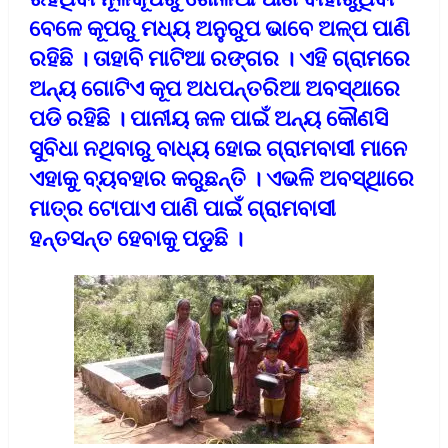
ବେଳେ କୂପରୁ ମଧ୍ୟ ଅନୁରୁପ ଭାବେ ଅଳ୍ପ ପାଣି
ରହିଛି । ତାହାବି ମାଟିଆ ରଙ୍ଗର । ଏହି ଗ୍ରାମରେ
ଅନ୍ୟ ଗୋଟିଏ କୂପ ଅଧପନ୍ତରିଆ ଅବସ୍ଥାରେ
ପଡି ରହିଛି । ପାନୀୟ ଜଳ ପାଇଁ ଅନ୍ୟ କୌଣସି
ସୁବିଧା ନଥିବାରୁ ବାଧ୍ୟ ହୋଇ ଗ୍ରାମବାସୀ ମାନେ
ଏହାକୁ ବ୍ୟବହାର କରୁଛନ୍ତି । ଏଭଳି ଅବସ୍ଥିାରେ
ମାତ୍ର ଟୋପାଏ ପାଣି ପାଇଁ ଗ୍ରାମବାସୀ
ହନ୍ତସନ୍ତ ହେବାକୁ ପଡୁଛି ।