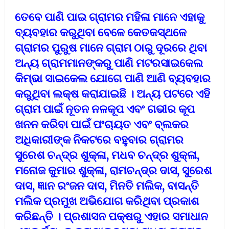
ତେବେ ପାଣି ପାଇ ଗ୍ରାମର ମହିଳା ମାନେ ଏହାକୁ
ବ୍ୟବହାର କରୁଥିବା ବେଳେ କେତକସ୍ଥଳେ
ଗ୍ରାମର ପୁରୁଷ ମାନେ ଗ୍ରାମ ଠାରୁ ଦୂରରେ ଥିବା
ଅନ୍ୟ ଗ୍ରାମମାନଙ୍କରୁ ପାଣି ମଟରସାଇକେଲ
କିମ୍ଭା ସାଇକେଲ ଯୋଗେ ପାଣି ଆଣି ବ୍ୟବହାର
କରୁଥିବା ଲକ୍ଷ କରାଯାଇଛି । ଅନ୍ୟ ପଟରେ ଏହି
ଗ୍ରାମ ପାଇଁ ନୂତନ ନଳକୂପ ଏବଂ ଗଭୀର କୂପ
ଖନନ କରିବା ପାଇଁ ପଂଚାୟତ ଏବଂ ବ୍ଲକର
ଅଧିକାରୀଙ୍କ ନିକଟରେ ବହୁବାର ଗ୍ରାମର
ସୁରେଶ ଚନ୍ଦ୍ର ଶୁକ୍ଳା, ମଧବ ଚନ୍ଦ୍ର ଶୁକ୍ଳା,
ମନୋଜ କୁମାର ଶୁକ୍ଳା, ରାମଚନ୍ଦ୍ର ଦାସ, ସୁରେଶ
ଦାସ, ଜ୍ଞାନ ରଂଜନ ଦାସ, ମିନତି ମଲିକ, ବାସନ୍ତି
ମଲିକ ପ୍ରମୁଖ ଅଭିଯୋଗ କରିଥିବା ପ୍ରକାଶ
କରିଛନ୍ତି । ପ୍ରଶାସନ ପକ୍ଷରୁ ଏହାର ସମାଧାନ