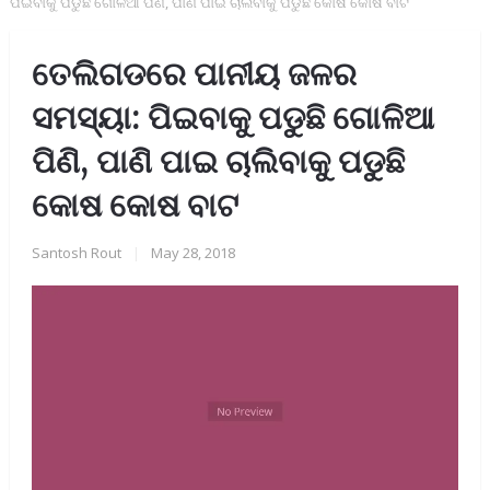
ପିଇବାକୁ ପଡୁଛି ଗୋଳିଆ ପିଣି, ପାଣି ପାଇ ଚାଲିବାକୁ ପଡୁଛି କୋଷ କୋଷ ବାଟ
ତେଲିଗଡରେ ପାନୀୟ ଜଳର
ସମସ୍ୟା: ପିଇବାକୁ ପଡୁଛି ଗୋଳିଆ
ପିଣି, ପାଣି ପାଇ ଚାଲିବାକୁ ପଡୁଛି
କୋଷ କୋଷ ବାଟ
Santosh Rout
|
May 28, 2018