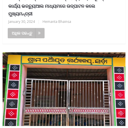
କାର୍ଯ୍ୟ ଭରଚ୍ୟୁଆଲ ମାଧ୍ୟମରେ ଉଦ୍‌ଘାଟନ କଲେ
ମୁଖ୍ୟମନ୍ତ୍ରୀ
January 30, 2024
|
Hemanta Bhainsa
ଅଧିକ ପଢନ୍ତୁ