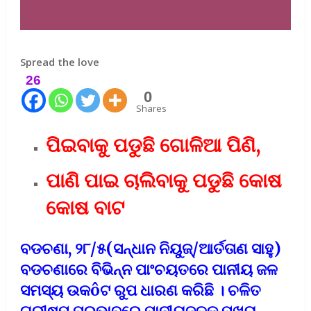
Spread the love
26
0
Shares
ପିଇବାକୁ ପଡୁଛି ଗୋଳିଆ ପିଣି,
ପାଣି ପାଇ ଚାଲିବାକୁ ପଡୁଛି କୋଷ
କୋଷ ବାଟ
ବଡଚଣା, ୨୮/୫(ସନ୍ଧାନ ନିୟୁଜ୍/ଆର୍ତତାଣ ସାହୁ)
ବଡଚଣାରେ ବିଭିନ୍ନ ପାଂଚୟତରେ ପାନୀୟ ଜଳ
ସମସ୍ୟ ଉକôଟ ରୁପ ଧାରଣ କରିଛି । ଚଳିତ
ଗ୍ରୀଷ୍ମ ପ୍ରଭାବରେ ପାନୀୟଜଳକୁ ମୁଖ୍ୟ