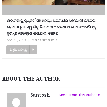
ନାବାଳିକାକୁ ଦୁଷ୍କର୍ମ ସହ ହତ୍ୟା: ଅପରାଧୀର ସହେଯାଗୀ ଗଂଜେଇ
ବେପାରୀ ଟୁନା ସ୍ୱାଇଁକୁ ଗିରଫ ଏବଂ ଜଟଣୀ ଥାନା ଆଇଆଇସିଙ୍କୁ
ତୁରନ୍ତ ନିଲମ୍ବନ କରାଯାଉ: ବିଜେପି
April 13, 2019
|
Manas Kumar Rout
ଅଧିକ ପଢନ୍ତୁ
ABOUT THE AUTHOR
Santosh
More From This Author