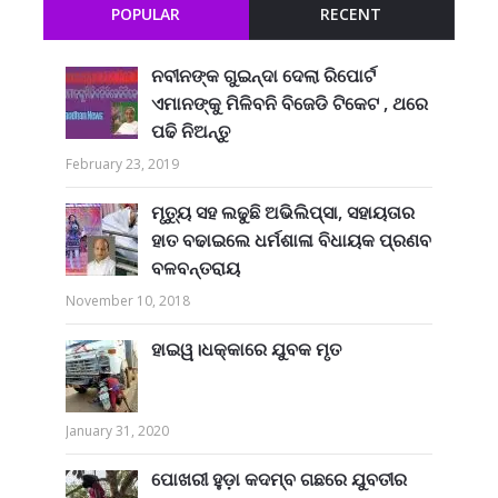
POPULAR
RECENT
ନବୀନଙ୍କ ଗୁଇନ୍ଦା ଦେଲା ରିପୋର୍ଟ
ଏମାନଙ୍କୁ ମିଳିବନି ବିଜେଡି ଟିକେଟ , ଥରେ
ପଢି ନିଅନ୍ତୁ
February 23, 2019
ମୃତ୍ୟୁ ସହ ଲଢୁଛି ଅଭିଲିପ୍ସା, ସହାୟତାର
ହାତ ବଢାଇଲେ ଧର୍ମଶାଳା ବିଧାୟକ ପ୍ରଣବ
ବଳବନ୍ତରାୟ
November 10, 2018
ହାଇୱ।ଧକ୍କାରେ ଯୁବକ ମୃତ
January 31, 2020
ପୋଖରୀ ହୁଡ଼ା କଦମ୍ବ ଗଛରେ ଯୁବତୀର