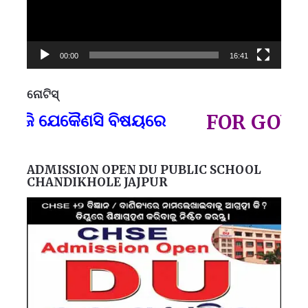
00:00
16:41
ନୋଟିସ୍
ପ୍
 ଯେକୈଣସି ବିଷୟରେ
FOR GOVT AND
ADMISSION OPEN DU PUBLIC SCHOOL
CHANDIKHOLE JAJPUR