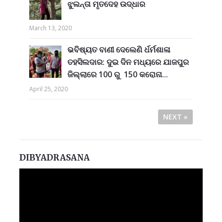
ଝୁଲନ୍ତା ମୃତଦେହ ଉଦ୍ଧାର
March 13, 2020
ଭବିଷ୍ୟତ ବାଣୀ ଦେଲେଣି ର୍ଧର୍ମଶାଳା
ତହସିଲଦାର: ଦୁଇ ଦିନ ମଧ୍ୟରେ ଯାଜପୁର
ଜିଲ୍ଲାରେ 100 ରୁ 150 କରୋନା...
April 25, 2020
NEXT »
DIBYADRASANA
Video
Player