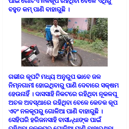
ପାଇଁ ଗୋଟିଏ ନଳକୂପ ରହିଥିବା ବେଳେ ଏଥିରୁ
ବହୁତ କମ୍ ପାଣି ବାହାରୁଛି ।
ଗଭୀର କୂପଟି ମଧ୍ୟ ଅନୁରୁପ ଭାବେ ଜଳ
ନିମ୍ନଗାମୀ ହୋଇଥିବାରୁ ପାଣି ଦେବାରେ ସକ୍ଷମ
ହେଉନାହିଁ । ଦାସସାହି ନିକଟରେ ରହିଥିବା ନୂକଳପୂ
ଅଚଳ ଅବସ୍ଥାରେ ରହିଥିବା ବେଳେ କେତକ କୂପ
ଏବଂ ନଳକୂପରୁ ଗୋଳିଆ ପାଣି ବାହାରୁଛି ।
ସେହିପରି ହରିଜନସାହି ବାସୀନ୍ଧାଙ୍କ ପାଇଁ
ରହିଥିବା ନୂଳକୂପରୁ ଗୋଳିଆ ପାଣି ବାହାରୁଥିବା