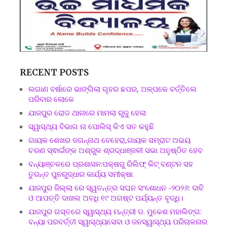
RECENT POSTS
ଲଗାଣ ବର୍ଷାରେ ଭାଙ୍ଗିଲା ଗୃହର ଛପର, ଅଳ୍ପକେ ବର୍ତ୍ତିଲେ
ପରିବାର ଲୋକେ
ଯାଜପୁର ରୋଡ ଥାନାରେ ମାମଲା ରୁଜୁ ହେଲା
ସ୍ୱାସ୍ଥ୍ୟ ବିଭାଗ ନା ପୋଲିସ୍ କିଏ ସତ କହୁଛି
ଗାୟକ ଶେଖର ଜଗନ୍ନାଥ ବେହେରା,ଗାୟକ ସମ୍ରାଟ ଅଭୟ
ଚରଣ ସ୍ଵାଇଁଙ୍କ ଅଶ୍ରୁଳ ଶ୍ରଦ୍ଧାଞ୍ଜଳୀ ସଭା ଅନୁଷ୍ଠିତ ହେବ
ବନ୍ୟାଞ୍ଚଳରେ ପ୍ରଶାସନ:ପକ୍ଷରୁ ରିଲିଫ୍ କିଟ୍ ବଣ୍ଟନ ସହ
ତୁରନ୍ତ ପୁନରୁଦ୍ଧାର କାର୍ଯ୍ୟ ସମୀକ୍ଷା
ଯାଜପୁର ଜିଲ୍ଲା ରେ ସ୍ୱତନ୍ତ୍ର ସଘନ ସଂଶୋଧନ -୨୦୨୬: ଦାବି
ଓ ଆପତ୍ତି ଦାଖଲ ଅବଧି ୧୯ ଅଗଷ୍ଟ ପର୍ଯ୍ୟନ୍ତ ବୃଦ୍ଧି।
ଯାଜପୁର ଗସ୍ତରେ ସ୍ୱାସ୍ଥ୍ୟ ମନ୍ତ୍ରୀ ଡ. ମୁକେଶ ମହାଲିଙ୍ଗ:
ବନ୍ୟା ପରବର୍ତ୍ତୀ ସ୍ୱାସ୍ଥ୍ୟସେବା ଓ ଜନସ୍ୱାସ୍ଥ୍ୟ ପରିଚାଳନାର