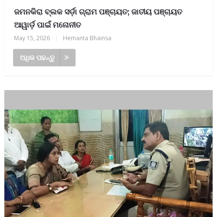
ଜମନକିରା ବ୍ଲକ ସର୍ଡ଼ା ଗ୍ରାମ ପଞ୍ଚାୟତ; ଜାତୀୟ ପଞ୍ଚାୟତ
ଆୱାର୍ଡ଼ ପାଇଁ ମନୋନୀତ
May 15, 2026
|
Hemanta Bhainsa
ଅଧିକ ପଢନ୍ତୁ