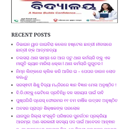
RECENT POSTS
ଡିଭାଇନ ୱାଡ ଗାଇବିରା କଲେଜ ହଷ୍ଟେଲ ଛାତ୍ରୀ ନୀବାସରେ
ଛାତ୍ରୀ ଙ୍କ ଆତ୍ମହତ୍ୟା
ତଲସରା ଥାନା ସାମ୍ନା ରେ ଆଗ ପଟୁ ଥାନା କର୍ମଚାରି ଙ୍କୁ ଏକ
ମାରୁତି ଭ୍ୟାନ ମାରିଲା ଧକ୍କା l ଥାନା କର୍ମଚାରି ଗୁରୁତର l
ନିମ୍ନ ଲିଙ୍କରେ କ୍ଲିକ କରି ଆଜିର ଇ – ପେପର ଡାଉନ ଲୋଡ
କରନ୍ତୁ
ସରସ୍ଵତୀ ଶିଶୁ ବିଦ୍ୟା ମନ୍ଦିରରେ ଜ୍ଞାନ ବିଜ୍ଞାନ ମେଳା ଅନୁଷ୍ଠିତ !
ବି.ଡି.ଓଙ୍କୁ ଭେଟିଲେ ପ୍ରତିନିଧି ଦଳ ସହାୟତା ପାଇଁ ଦାବି
ପୁଷ୍ପଗିରି ପ୍ରେସ୍ ଫୋରମର ୧୧ ତମ ବାର୍ଷିକ ଉତ୍ସବ ଅନୁଷ୍ଠିତ
ଅବସର ପ୍ରାପ୍ତ ଶିକ୍ଷକଙ୍କ ପରଲୋକ
ଯାଜପୁର ଜିଲ୍ଲା ସଂସ୍କୃତି ପରିଷଦର ପୁନର୍ଗଠନ ପ୍ରକ୍ରିୟା
ଆରମ୍ଭ: ଅଣ-ସରକାରୀ ସଦସ୍ୟ ପଦ ପାଇଁ ଆବେଦନ ଆହ୍ଵାନ