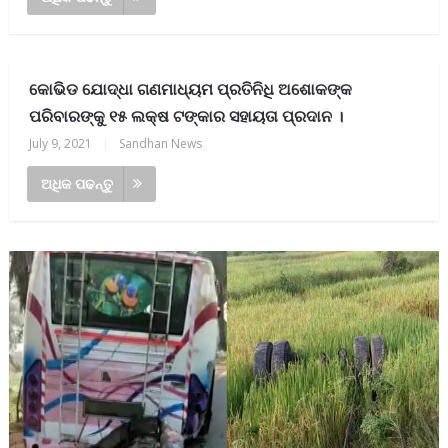
କୋଭିଡ ଯୋଦ୍ଧା ଗଣମାଧ୍ୟମ ପ୍ରତିନିଧି ଅଶୋକଙ୍କ
ପରିବାରଙ୍କୁ ୧୫ ଲକ୍ଷ ଟଙ୍କାର ସହାୟତା ପ୍ରଦାନ ।
July 9, 2021
|
Sandhan News
ଅଧିକ ପଢନ୍ତୁ