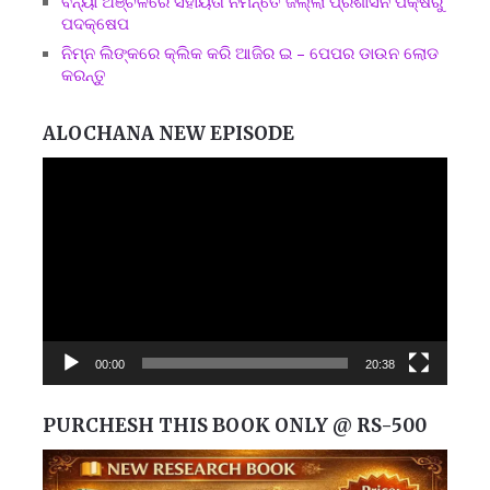
ବନ୍ୟା ଅଞ୍ଚଳରେ ସହାୟତା ନିମନ୍ତେ ଜିଲ୍ଲା ପ୍ରଶାସନ ପକ୍ଷରୁ
ପଦକ୍ଷେପ
ନିମ୍ନ ଲିଙ୍କରେ କ୍ଲିକ କରି ଆଜିର ଇ – ପେପର ଡାଉନ ଲୋଡ
କରନ୍ତୁ
ALOCHANA NEW EPISODE
Video
Player
00:00
20:38
PURCHESH THIS BOOK ONLY @ RS-500