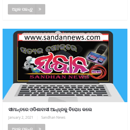
ଅଧିକ ପଢନ୍ତୁ
ସୀମାନ୍ତରେ ଓଡିଶାବାସୀ ଆନ୍ଧ୍ରକୁ ବିରୋଧ କଲେ
January 2, 2021
|
Sandhan News
ଅଧିକ ପଢନ୍ତୁ