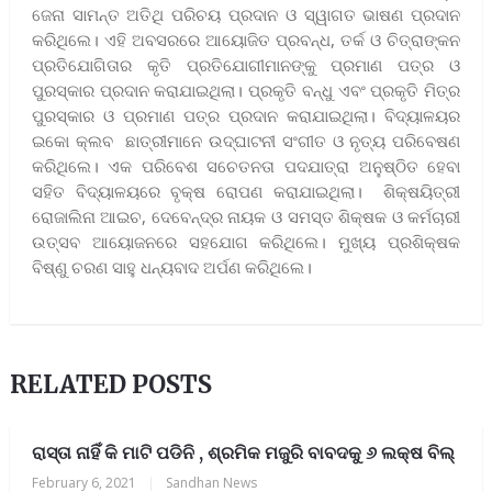
ଜେନା ସାମନ୍ତ ଅତିଥି ପରିଚୟ ପ୍ରଦାନ ଓ ସ୍ୱାଗତ ଭାଷଣ ପ୍ରଦାନ
କରିଥିଲେ। ଏହି ଅବସରରେ ଆୟୋଜିତ ପ୍ରବନ୍ଧ, ତର୍କ ଓ ଚିତ୍ରାଙ୍କନ
ପ୍ରତିଯୋଗିତାର କୃତି ପ୍ରତିଯୋଗୀମାନଙ୍କୁ ପ୍ରମାଣ ପତ୍ର ଓ
ପୁରସ୍କାର ପ୍ରଦାନ କରାଯାଇଥିଲା। ପ୍ରକୃତି ବନ୍ଧୁ ଏବଂ ପ୍ରକୃତି ମିତ୍ର
ପୁରସ୍କାର ଓ ପ୍ରମାଣ ପତ୍ର ପ୍ରଦାନ କରାଯାଇଥିଲା। ବିଦ୍ୟାଳୟର
ଇକୋ କ୍ଲବ ଛାତ୍ରୀମାନେ ଉଦ୍ଘାଟନୀ ସଂଗୀତ ଓ ନୃତ୍ୟ ପରିବେଷଣ
କରିଥିଲେ। ଏକ ପରିବେଶ ସଚେତନତା ପଦଯାତ୍ରା ଅନୁଷ୍ଠିତ ହେବା
ସହିତ ବିଦ୍ୟାଳୟରେ ବୃକ୍ଷ ରୋପଣ କରାଯାଇଥିଲା। ଶିକ୍ଷୟିତ୍ରୀ
ରୋଜାଲିନା ଆଇଚ, ଦେବେନ୍ଦ୍ର ନାୟକ ଓ ସମସ୍ତ ଶିକ୍ଷକ ଓ କର୍ମଚାରୀ
ଉତ୍ସବ ଆୟୋଜନରେ ସହଯୋଗ କରିଥିଲେ। ମୁଖ୍ୟ ପ୍ରଶିକ୍ଷକ
ବିଷ୍ଣୁ ଚରଣ ସାହୁ ଧନ୍ୟବାଦ ଅର୍ପଣ କରିଥିଲେ।
RELATED POSTS
ରାସ୍ତା ନାହିଁ କି ମାଟି ପଡିନି , ଶ୍ରମିକ ମଜୁରି ବାବଦକୁ ୬ ଲକ୍ଷ ବିଲ୍
February 6, 2021
|
Sandhan News