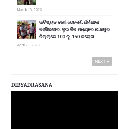
March 13, 2020
ଭବିଷ୍ୟତ ବାଣୀ ଦେଲେଣି ର୍ଧର୍ମଶାଳା
ତହସିଲଦାର: ଦୁଇ ଦିନ ମଧ୍ୟରେ ଯାଜପୁର
ଜିଲ୍ଲାରେ 100 ରୁ 150 କରୋନା...
April 25, 2020
NEXT »
DIBYADRASANA
Video
Player