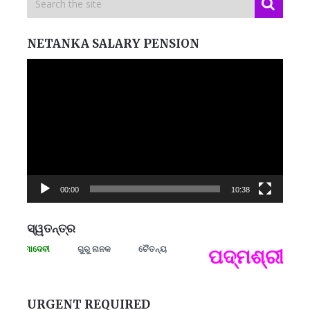
NETANKA SALARY PENSION
Video
Player
00:00
10:38
ସ୍ୱତନ୍ତ୍ର
 ରମାଦେବୀ
ଗୁରୁ ନାନକ
ଚୈତନ୍ୟ
ପଦ୍ମଶ୍ରୀ ଜୟନ
ପ
B
ପ
URGENT REQUIRED