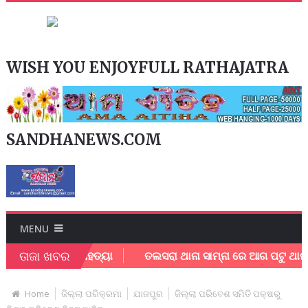
WISH YOU ENJOYFULL RATHAJATRA
SANDHANEWS.COM
MENU
ତାଜା ଖବର
ରୀ ଙ୍କ ଆତ୍ମହତ୍ୟା
ତଲସରା ଥାନା ସାମ୍ନା ରେ ଆଗ ପଟୁ ଥାନା କର୍ମଚାରି
Home
ଜିଲ୍ଲା ପରିକ୍ରମା
ଯାଜପୁର
ଜିଲ୍ଲା ପରିବେଶ ସମିତି ପକ୍ଷରୁ