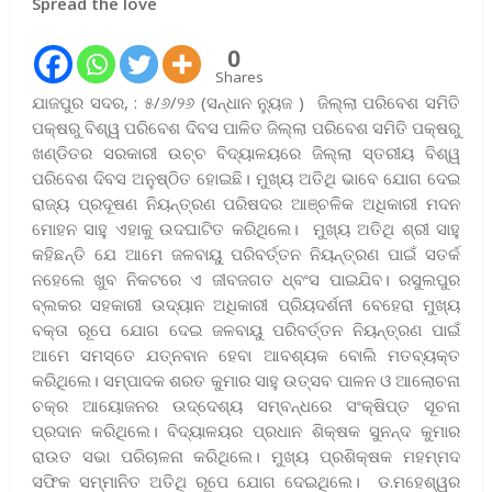
Spread the love
0
Shares
ଯାଜପୁର ସଦର, : ୫/୬/୨୬ (ସନ୍ଧାନ ନ୍ୟୁଜ ) ଜିଲ୍ଲା ପରିବେଶ ସମିତି
ପକ୍ଷରୁ ବିଶ୍ୱ ପରିବେଶ ଦିବସ ପାଳିତ ଜିଲ୍ଲା ପରିବେଶ ସମିତି ପକ୍ଷରୁ
ଖଣ୍ଡିତର ସରକାରୀ ଉଚ୍ଚ ବିଦ୍ୟାଳୟରେ ଜିଲ୍ଲା ସ୍ତରୀୟ ବିଶ୍ୱ
ପରିବେଶ ଦିବସ ଅନୁଷ୍ଠିତ ହୋଇଛି। ମୁଖ୍ୟ ଅତିଥି ଭାବେ ଯୋଗ ଦେଇ
ରାଜ୍ୟ ପ୍ରଦୂଷଣ ନିୟନ୍ତ୍ରଣ ପରିଷଦର ଆଞ୍ଚଳିକ ଅଧିକାରୀ ମଦନ
ମୋହନ ସାହୁ ଏହାକୁ ଉଦଘାଟିତ କରିଥିଲେ। ମୁଖ୍ୟ ଅତିଥି ଶ୍ରୀ ସାହୁ
କହିଛନ୍ତି ଯେ ଆମେ ଜଳବାୟୁ ପରିବର୍ତ୍ତନ ନିୟନ୍ତ୍ରଣ ପାଇଁ ସତର୍କ
ନହେଲେ ଖୁବ ନିକଟରେ ଏ ଜୀବଜଗତ ଧ୍ବଂସ ପାଇଯିବ। ରସୁଲପୁର
ବ୍ଲକର ସହକାରୀ ଉଦ୍ୟାନ ଅଧିକାରୀ ପ୍ରିୟଦର୍ଶନୀ ବେହେରା ମୁଖ୍ୟ
ବକ୍ତା ରୂପେ ଯୋଗ ଦେଇ ଜଳବାୟୁ ପରିବର୍ତ୍ତନ ନିୟନ୍ତ୍ରଣ ପାଇଁ
ଆମେ ସମସ୍ତେ ଯତ୍ନବାନ ହେବା ଆବଶ୍ୟକ ବୋଲି ମତବ୍ୟକ୍ତ
କରିଥିଲେ। ସମ୍ପାଦକ ଶରତ କୁମାର ସାହୁ ଉତ୍ସବ ପାଳନ ଓ ଆଲୋଚନା
ଚକ୍ର ଆୟୋଜନର ଉଦ୍ଦେଶ୍ୟ ସମ୍ବନ୍ଧରେ ସଂକ୍ଷିପ୍ତ ସୂଚନା
ପ୍ରଦାନ କରିଥିଲେ। ବିଦ୍ୟାଳୟର ପ୍ରଧାନ ଶିକ୍ଷକ ସୁନନ୍ଦ କୁମାର
ରାଉତ ସଭା ପରିଚାଳନା କରିଥିଲେ। ମୁଖ୍ୟ ପ୍ରଶିକ୍ଷକ ମହମ୍ମଦ
ସଫିକ ସମ୍ମାନିତ ଅତିଥି ରୂପେ ଯୋଗ ଦେଇଥିଲେ। ଡ.ମହେଶ୍ୱର