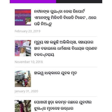
ନବୀନଙ୍କ ଗୁଇନ୍ଦା ଦେଲା ରିପୋର୍ଟ
ଏମାନଙ୍କୁ ମିଳିବନି ବିଜେଡି ଟିକେଟ , ଥରେ
ପଢି ନିଅନ୍ତୁ
February 23, 2019
ମୃତ୍ୟୁ ସହ ଲଢୁଛି ଅଭିଲିପ୍ସା, ସହାୟତାର
ହାତ ବଢାଇଲେ ଧର୍ମଶାଳା ବିଧାୟକ ପ୍ରଣବ
ବଳବନ୍ତରାୟ
November 10, 2018
ହାଇୱ।ଧକ୍କାରେ ଯୁବକ ମୃତ
January 31, 2020
ପୋଖରୀ ହୁଡ଼ା କଦମ୍ବ ଗଛରେ ଯୁବତୀର
ଝୁଲନ୍ତା ମୃତଦେହ ଉଦ୍ଧାର