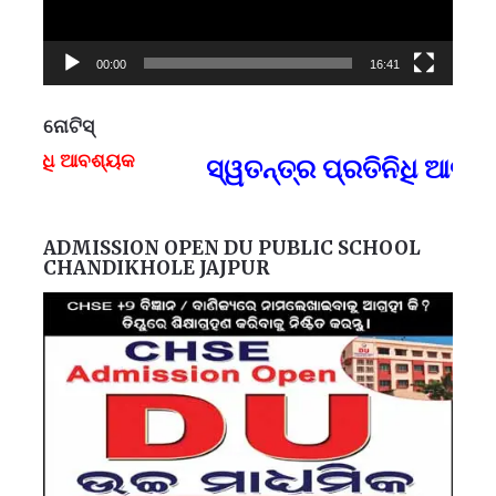
00:00
16:41
ନୋଟିସ୍
ଧି ଆବଶ୍ୟକ
ସ୍ୱତନ୍ତ୍ର ପ୍ରତିନିଧି ଆବଶ୍ୟ
F
ADMISSION OPEN DU PUBLIC SCHOOL
CHANDIKHOLE JAJPUR