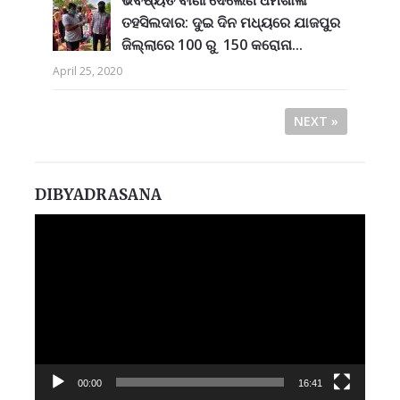
ଭବିଷ୍ୟତ ବାଣୀ ଦେଲେଣି ର୍ଧର୍ମଶାଳା
ତହସିଲଦାର: ଦୁଇ ଦିନ ମଧ୍ୟରେ ଯାଜପୁର
ଜିଲ୍ଲାରେ 100 ରୁ 150 କରୋନା...
April 25, 2020
NEXT »
DIBYADRASANA
Video
Player
00:00
16:41