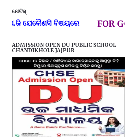
ନୋଟିସ୍
ପ୍
.ଜି ଯେକୈଣସି ବିଷୟରେ
FOR GOVT A
ADMISSION OPEN DU PUBLIC SCHOOL
CHANDIKHOLE JAJPUR