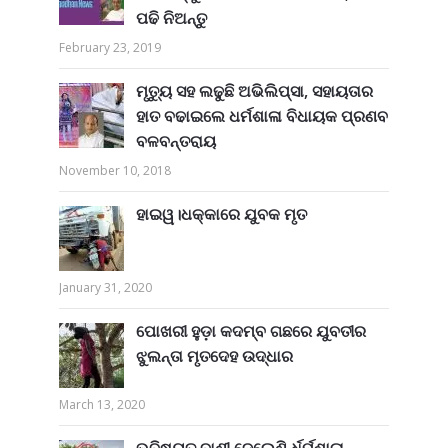
ପଢି ନିଅନ୍ତୁ
February 23, 2019
ମୃତ୍ୟୁ ସହ ଲଢୁଛି ଅଭିଲିପ୍ସା, ସହାୟତାର
ହାତ ବଢାଇଲେ ଧର୍ମଶାଳା ବିଧାୟକ ପ୍ରଣବ
ବଳବନ୍ତରାୟ
November 10, 2018
ହାଇୱ।ଧକ୍କାରେ ଯୁବକ ମୃତ
January 31, 2020
ପୋଖରୀ ହୁଡ଼ା କଦମ୍ବ ଗଛରେ ଯୁବତୀର
ଝୁଲନ୍ତା ମୃତଦେହ ଉଦ୍ଧାର
March 13, 2020