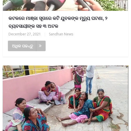
କଟକରେ ମାଞ୍ଜା ସୂତାରେ କଟି ଯୁବକଙ୍କ ମୃତ୍ୟୁ ଘଟଣା, ୨
ବ୍ୟବସାୟୀଙ୍କ ସହ ୩ ଅଟକ
December 27, 2021
|
Sandhan News
ଅଧିକ ପଢନ୍ତୁ