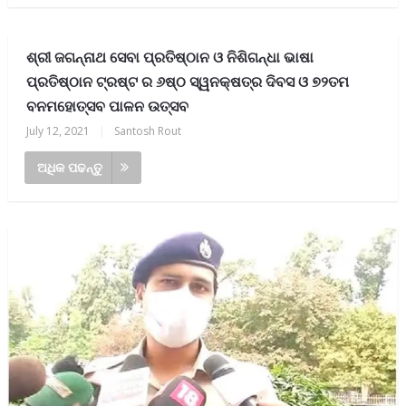
ଶ୍ରୀ ଜଗନ୍ନାଥ ସେବା ପ୍ରତିଷ୍ଠାନ ଓ ନିଶିଗନ୍ଧା ଭାଷା
ପ୍ରତିଷ୍ଠାନ ଟ୍ରଷ୍ଟ ର ୬ଷ୍ଠ ସ୍ୱନକ୍ଷତ୍ର ଦିବସ ଓ ୭୨ତମ
ବନମହୋତ୍ସବ ପାଳନ ଉତ୍ସବ
July 12, 2021
|
Santosh Rout
ଅଧିକ ପଢନ୍ତୁ