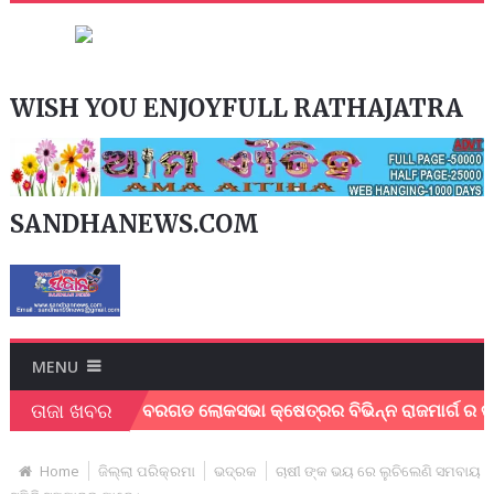
WISH YOU ENJOYFULL RATHAJATRA
SANDHANEWS.COM
MENU
ତାଜା ଖବର
ର୍ମୀ ।
ବରଗଡ ଲୋକସଭା କ୍ଷେତ୍ରର ବିଭିନ୍ନ ରାଜମାର୍ଗ ର ତ୍ବରାନ୍ବ
Home
ଜିଲ୍ଲା ପରିକ୍ରମା
ଭଦ୍ରକ
ଚାଷୀ ଙ୍କ ଭୟ ରେ ଲୁଚିଲେଣି ସମବାୟ