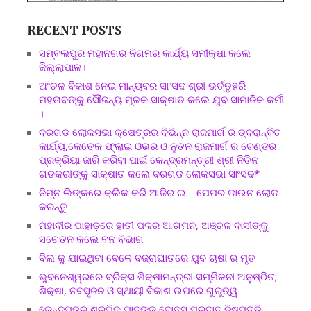
RECENT POSTS
ସମ୍ବଲପୁର ମହାନଗର ନିଗମର କାର୍ଯ୍ୟ ସମୀକ୍ଷା କଲେ
ଜିଲ୍ଲାପାଳ।
ଅଂଚଳ ବିକାଶ ନେଇ ମାନ୍ୟବର ସାଂସଦ ଶ୍ରୀ ଭର୍ତ୍ତୃହରି
ମହତାବଙ୍କୁ ସୌଜନ୍ୟ ମୂଳକ ସାକ୍ଷାତ କଲେ ଯୁବ ସାମାଜିକ କର୍ମୀ
।
ବରଗଡ ଲୋକସଭା କ୍ଷେତ୍ରର ବିଭିନ୍ନ ରାଜମାର୍ଗ ର ତ୍ବରାନ୍ବିତ
କାର୍ଯ୍ୟ,କେତେକ ଫ୍ଲାଇ ଓଭର ଓ ନୁତନ ରାଜମାର୍ଗ ର ଟେଣ୍ଡର
ପ୍ରକ୍ରିୟା ଜାରି କରିବା ପାଇଁ କେନ୍ଦ୍ରମନ୍ତ୍ରୀ ଶ୍ରୀ ନିତିନ
ଗଡକରୀଙ୍କୁ ସାକ୍ଷାତ କଲେ ବରଗଡ ଲୋକସଭା ସାଂସଦ*
ନିମ୍ନ ଲିଙ୍କରେ କ୍ଲିକ କରି ଆଜିର ଇ – ପେପର ଡାଉନ ଲୋଡ
କରନ୍ତୁ
ମହାବୀର ପାହାଡ଼ରେ ହାତୀ ପଳର ଆଗମନ, ଅଞ୍ଚଳ ବାସୀଙ୍କୁ
ସଚେତନ କଲେ ବନ ବିଭାଗ
ବିଲ କୁ ଯାଇଥିବା ବେଳେ ବଜ୍ରାଘାତରେ ଯୁବ ଚାଷୀ ର ମୃତ
ଭୁବନେଶ୍ୱରରେ ବ୍ରିକ୍ସ ଶିକ୍ଷାମନ୍ତ୍ରୀ ସମ୍ମିଳନୀ ଅନୁଷ୍ଠିତ;
ଶିକ୍ଷା, ନବସୃଜନ ଓ ସ୍ଥାୟୀ ବିକାଶ ଉପରେ ଗୁରୁତ୍ୱ
କେନ୍ଦୁପତ୍ର ଶ୍ରମିକ ମାନଙ୍କୁ ବୋନସ ପ୍ରଦାନ ନିଷ୍ପତ୍ତି