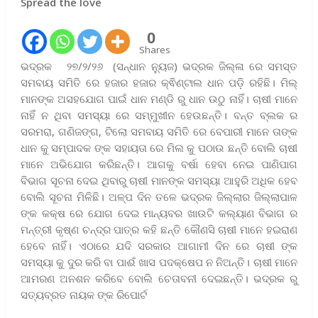
Spread the love
0
Shares
ଭଦ୍ରକ ୨୭/୨/୨୬ (ସନ୍ଧାନ ନ୍ୟୁଜ) ଭଦ୍ରକ ଜିଲ୍ଳା ରେ ସମସ୍ତ
ସମବାୟ ସମିତି ରେ ହଜାର ହଜାର କ୍ଵିଣ୍ଟାଲ ଧାନ ପଡ଼ି ରହିଛି। ମିଲ୍
ମାନଙ୍କ ଅସହଯୋଗ ପାଇଁ ଧାନ ମଣ୍ଡି ରୁ ଧାନ ଉଠୁ ନାହିଁ। ଚାଷୀ ମାନେ
ନାହିଁ ନ ଥିବା ସମସ୍ୟା ରେ ସମ୍ମୁଖୀନ ହେଉଛନ୍ତି। ବନ୍ତ ବ୍ଲକ ର
ସରମରା, ଗଣିଜଙ୍ଗ, ଟିଲୋ ସମବାୟ ସମିତି ରେ ବେପାରୀ ମାନେ ତାଙ୍କ
ଧାନ କୁ ସମ୍ପାଦକ ଙ୍କ ସହାୟତା ରେ ମିଲ କୁ ପଠାଉ ଛନ୍ତି ବୋଲି ଚାଷୀ
ମାନେ ଅଭିଯୋଗ କରିଛନ୍ତି। ଆଗକୁ ବର୍ଷା ହେବା ନେଇ ପାଣିପାଗ
ବିଭାଗ ସୂଚନା ଦେଇ ଥିବାରୁ ଚାଷୀ ମାନଙ୍କ ସମସ୍ୟା ଆହୁରି ଅଧିକ ହେବ
ବୋଲି ସୂଚନା ମିଳିଛି। ଅଳ୍ପ ଦିନ ତଳେ ଭଦ୍ରକ ଜିଲ୍ଲାର ଜିଲ୍ଲାପାଳ
ଙ୍କ କକ୍ଷ ରେ ଯୋଗ ଦେଇ ମାନ୍ୟବର ଖାଉଟି କଲ୍ୟାଣ ବିଭାଗ ର
ମନ୍ତ୍ରୀ କୃଷ୍ଣ ଚନ୍ଦ୍ର ପାତ୍ର କହି ଛନ୍ତି କୌଣସି ଚାଷୀ ମାନେ ହଇରାଣ
ହେବେ ନାହିଁ। ଏଠାରେ ଯଦି ସରକାର ଆଗାମୀ ଦିନ ରେ ଚାଷୀ ଙ୍କ
ସମସ୍ୟା କୁ ଦୁର କରି ବା ପାଈଁ ଖାସ ପଦକ୍ଷେପ ନ ନିଅନ୍ତି। ଚାଷୀ ମାନେ
ଆମରଣ ଅନଶନ କରିବେ ବୋଲି ଚେତାବନୀ ଦେଇଛନ୍ତି। ଭଦ୍ରକ ରୁ
ସତ୍ୟବ୍ରତ ନାୟକ ଙ୍କ ରିପୋର୍ଟ