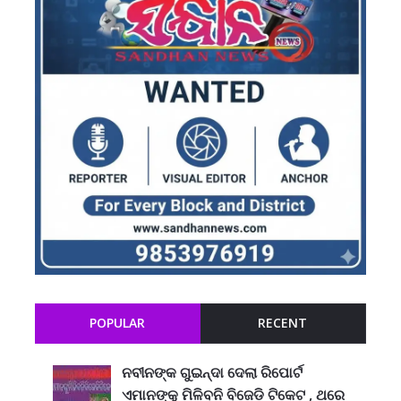
POPULAR
RECENT
ନବୀନଙ୍କ ଗୁଇନ୍ଦା ଦେଲା ରିପୋର୍ଟ
ଏମାନଙ୍କୁ ମିଳିବନି ବିଜେଡି ଟିକେଟ , ଥରେ