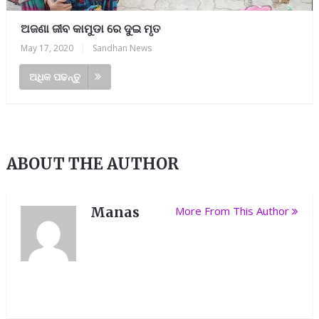
ଅଜଣା ଜୀବ କାମୁଡା ରେ ଦୁଇ ମୃତ
May 17, 2020
|
Sandhan News
ଅଧିକ ପଢନ୍ତୁ
ABOUT THE AUTHOR
Manas
More From This Author