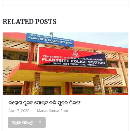
RELATED POSTS
କରୋନା ଗୁଜବ ପୋଷ୍ଟ କରି ଯୁବକ ଗିରଫ
April 7, 2020
|
Manas Kumar Rout
ଅଧିକ ପଢନ୍ତୁ