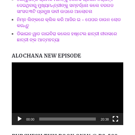
ଦେଇଥିବାରୁ ମୁଖ୍ୟମନ୍ତ୍ରୀଙ୍କୁ ସମ୍ବର୍ଦ୍ଧନା କଲେ ବରଗଡ
ସାଂସଦ:୩ଟି ପ୍ରମୁଖ ଦାବୀ ଉପରେ ଆଲୋଚନା
ନିମ୍ନ ଲିଙ୍କରେ କ୍ଲିକ କରି ଆଜିର ଇ – ପେପର ଡାଉନ ଲୋଡ
କରନ୍ତୁ
ଡିଭାଇନ ୱାଡ ଗାଇବିରା କଲେଜ ହଷ୍ଟେଲ ଛାତ୍ରୀ ନୀବାସରେ
ଛାତ୍ରୀ ଙ୍କ ଆତ୍ମହତ୍ୟା
ALOCHANA NEW EPISODE
Video
Player
00:00
20:38