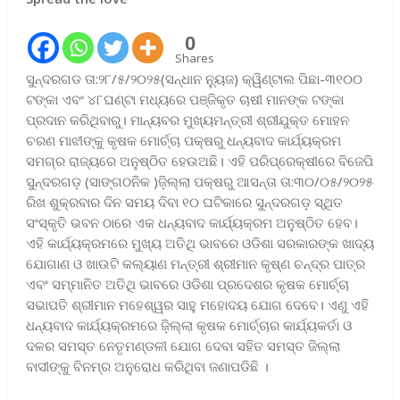
0
Shares
ସୁନ୍ଦରଗଡ ତା:୨୮/୫/୨୦୨୫(ସନ୍ଧାନ ନ୍ୟୁଜ) କ୍ୱିଣ୍ଟାଲ ପିଛା-୩୧୦୦
ଟଙ୍କା ଏବଂ ୪୮ଘଣ୍ଟା ମଧ୍ୟରେ ପଞ୍ଜିକୃତ ଚାଷୀ ମାନଙ୍କ ଟଙ୍କା
ପ୍ରଦାନ କରିଥିବାରୁ। ମାନ୍ୟବର ମୁଖ୍ୟମନ୍ତ୍ରୀ ଶ୍ରୀଯୁକ୍ତ ମୋହନ
ଚରଣ ମାଝୀଙ୍କୁ କୃଷକ ମୋର୍ଚ୍ଚା ପକ୍ଷରୁ ଧନ୍ୟବାଦ କାର୍ଯ୍ୟକ୍ରମ
ସମଗ୍ର ରାଜ୍ୟରେ ଅନୁଷ୍ଠିତ ହେଉଅଛି। ଏହି ପରିପ୍ରେକ୍ଷୀରେ ବିଜେପି
ସୁନ୍ଦରଗଡ଼ (ସାଙ୍ଗଠନିକ )ଜ଼ିଲ୍ଲା ପକ୍ଷରୁ ଆସନ୍ତା ତା:୩୦/୦୫/୨୦୨୫
ରିଖ ଶୁକ୍ରବାର ଦିନ ସମୟ ଦିବା ୧୦ ଘଟିକାରେ ସୁନ୍ଦରଗଡ଼ ସ୍ଥିତ
ସଂସ୍କୃତି ଭବନ ଠାରେ ଏକ ଧନ୍ୟବାଦ କାର୍ଯ୍ୟକ୍ରମ ଅନୁଷ୍ଠିତ ହେବ।
ଏହି କାର୍ଯ୍ୟକ୍ରମରେ ମୁଖ୍ୟ ଅତିଥି ଭାବରେ ଓଡିଶା ସରକାରଙ୍କ ଖାଦ୍ୟ
ଯୋଗାଣ ଓ ଖାଉଟି କଲ୍ୟାଣ ମନ୍ତ୍ରୀ ଶ୍ରୀମାନ କୃଷ୍ଣ ଚନ୍ଦ୍ର ପାତ୍ର
ଏବଂ ସମ୍ମାନିତ ଅତିଥି ଭାବରେ ଓଡିଶା ପ୍ରଦେଶର କୃଷକ ମୋର୍ଚ୍ଚା
ସଭାପତି ଶ୍ରୀମାନ ମହେଶ୍ୱର ସାହୁ ମହୋଦୟ ଯୋଗ ଦେବେ। ଏଣୁ ଏହି
ଧନ୍ୟବାଦ କାର୍ଯ୍ୟକ୍ରମରେ ଜ଼ିଲ୍ଲା କୃଷକ ମୋର୍ଚ୍ଚାର କାର୍ଯ୍ୟକର୍ତା ଓ
ଦଳର ସମସ୍ତ ନେତୃମଣ୍ଡଳୀ ଯୋଗ ଦେବା ସହିତ ସମସ୍ତ ଜିଲ୍ଲା
ବାସୀଙ୍କୁ ବିନମ୍ର ଅନୁରୋଧ କରିଥିବା ଜଣାପଡିଛି ।