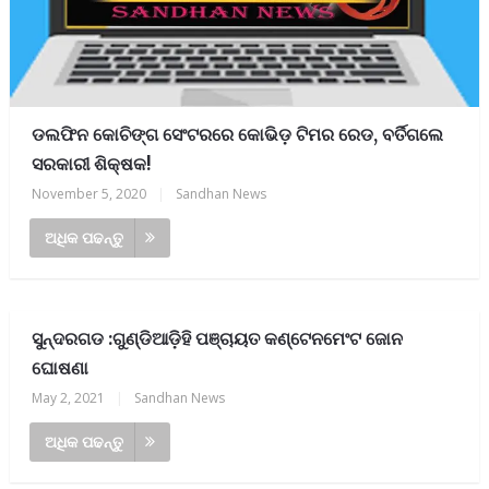
ଡଲଫିନ କୋଚିଙ୍ଗ ସେଂଟରରେ କୋଭିଡ଼ ଟିମର ରେଡ, ବର୍ତିଗଲେ
ସରକାରୀ ଶିକ୍ଷକ!
November 5, 2020
|
Sandhan News
ଅଧିକ ପଢନ୍ତୁ
ସୁନ୍ଦରଗଡ :ଗୁଣ୍ଡିଆଡ଼ିହି ପଞ୍ଚାୟତ କଣ୍ଟେନମେଂଟ ଜୋନ
ଘୋଷଣା
May 2, 2021
|
Sandhan News
ଅଧିକ ପଢନ୍ତୁ