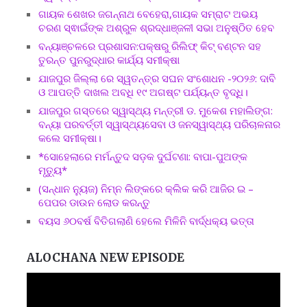
ଗାୟକ ଶେଖର ଜଗନ୍ନାଥ ବେହେରା,ଗାୟକ ସମ୍ରାଟ ଅଭୟ
ଚରଣ ସ୍ଵାଇଁଙ୍କ ଅଶ୍ରୁଳ ଶ୍ରଦ୍ଧାଞ୍ଜଳୀ ସଭା ଅନୁଷ୍ଠିତ ହେବ
ବନ୍ୟାଞ୍ଚଳରେ ପ୍ରଶାସନ:ପକ୍ଷରୁ ରିଲିଫ୍ କିଟ୍ ବଣ୍ଟନ ସହ
ତୁରନ୍ତ ପୁନରୁଦ୍ଧାର କାର୍ଯ୍ୟ ସମୀକ୍ଷା
ଯାଜପୁର ଜିଲ୍ଲା ରେ ସ୍ୱତନ୍ତ୍ର ସଘନ ସଂଶୋଧନ -୨୦୨୬: ଦାବି
ଓ ଆପତ୍ତି ଦାଖଲ ଅବଧି ୧୯ ଅଗଷ୍ଟ ପର୍ଯ୍ୟନ୍ତ ବୃଦ୍ଧି।
ଯାଜପୁର ଗସ୍ତରେ ସ୍ୱାସ୍ଥ୍ୟ ମନ୍ତ୍ରୀ ଡ. ମୁକେଶ ମହାଲିଙ୍ଗ:
ବନ୍ୟା ପରବର୍ତ୍ତୀ ସ୍ୱାସ୍ଥ୍ୟସେବା ଓ ଜନସ୍ୱାସ୍ଥ୍ୟ ପରିଚାଳନାର
କଲେ ସମୀକ୍ଷା।
*ସୋହେଲାରେ ମର୍ମନ୍ତୁଦ ସଡ଼କ ଦୁର୍ଘଟଣା: ବାପା-ପୁଅଙ୍କ
ମୃତ୍ୟୁ*
(ସନ୍ଧାନ ନ୍ୟୁଜ) ନିମ୍ନ ଲିଙ୍କରେ କ୍ଲିକ କରି ଆଜିର ଇ –
ପେପର ଡାଉନ ଲୋଡ କରନ୍ତୁ
ବୟସ ୬୦ବର୍ଷ ବିତିଗଲାଣି ହେଲେ ମିଳିନି ବାର୍ଦ୍ଧକ୍ୟ ଭତ୍ତା
ALOCHANA NEW EPISODE
Video
Player