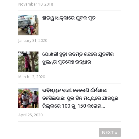
November 10, 2018
ହାଇୱ।ଧକ୍କାରେ ଯୁବକ ମୃତ
January 31, 2020
ପୋଖରୀ ହୁଡ଼ା କଦମ୍ବ ଗଛରେ ଯୁବତୀର
ଝୁଲନ୍ତା ମୃତଦେହ ଉଦ୍ଧାର
March 13, 2020
ଭବିଷ୍ୟତ ବାଣୀ ଦେଲେଣି ର୍ଧର୍ମଶାଳା
ତହସିଲଦାର: ଦୁଇ ଦିନ ମଧ୍ୟରେ ଯାଜପୁର
ଜିଲ୍ଲାରେ 100 ରୁ 150 କରୋନା...
April 25, 2020
NEXT »