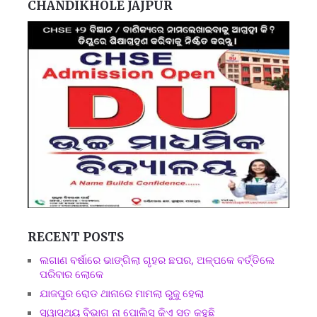
CHANDIKHOLE JAJPUR
RECENT POSTS
ଲଗାଣ ବର୍ଷାରେ ଭାଙ୍ଗିଲା ଗୃହର ଛପର, ଅଳ୍ପକେ ବର୍ତ୍ତିଲେ
ପରିବାର ଲୋକେ
ଯାଜପୁର ରୋଡ ଥାନାରେ ମାମଲା ରୁଜୁ ହେଲା
ସ୍ୱାସ୍ଥ୍ୟ ବିଭାଗ ନା ପୋଲିସ୍ କିଏ ସତ କହୁଛି