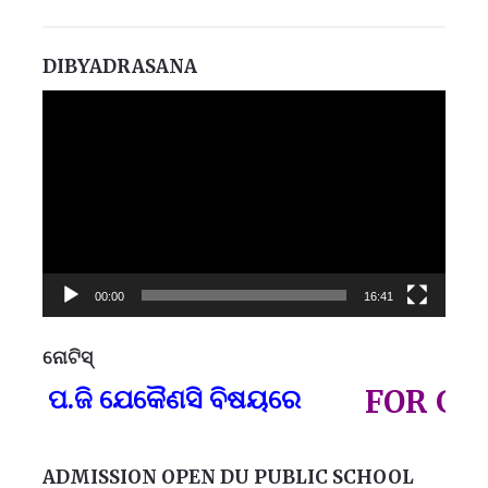
DIBYADRASANA
Video
Player
00:00
16:41
ନୋଟିସ୍
ପ୍
 ପ.ଜି ଯେକୈଣସି ବିଷୟରେ
FOR GOVT 
ADMISSION OPEN DU PUBLIC SCHOOL