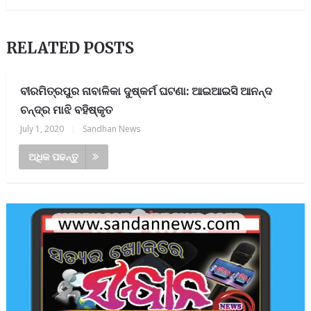
RELATED POSTS
ବୀରମିତ୍ରପୁର ନାବାଳିକା ଦୁଷ୍କର୍ମ ଘଟଣା: ଆଇଆଇସି ଆନନ୍ଦ
ଚନ୍ଦ୍ର ମାଝି ବହିଷ୍କୃତ
July 1, 2020
|
Sandhan News
ଅଧିକ ପଢନ୍ତୁ