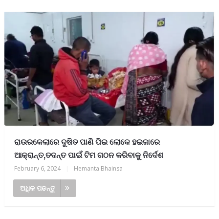
ରାଉରକେଲାରେ ଦୁଷିତ ପାଣି ପିଇ ଲୋକେ ହଇଜାରେ
ଆକ୍ରାନ୍ତ,ତଦନ୍ତ ପାଇଁ ଟିମ ଗଠନ କରିବାକୁ ନିର୍ଦେଶ
February 6, 2024
|
Hemanta Bhainsa
ଅଧିକ ପଢନ୍ତୁ