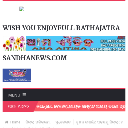
WISH YOU ENJOYFULL RATHAJATRA
SANDHANEWS.COM
MENU
ତାଜା ଖବର
ଗାୟକ ଶେଖର ଜଗନ୍ନାଥ ବେହେରା,ଗାୟକ ସମ୍ରାଟ ଅଭୟ ଚରଣ ସ୍ଵାଇଁଙ୍କ ଅଶ
Home
ଜିଲ୍ଲା ପରିକ୍ରମା
ସୁନ୍ଦରଗଡ଼
କୃଷକ ମୋର୍ଚ୍ଚା ପକ୍ଷରୁ ଜିଲ୍ଲାରେ