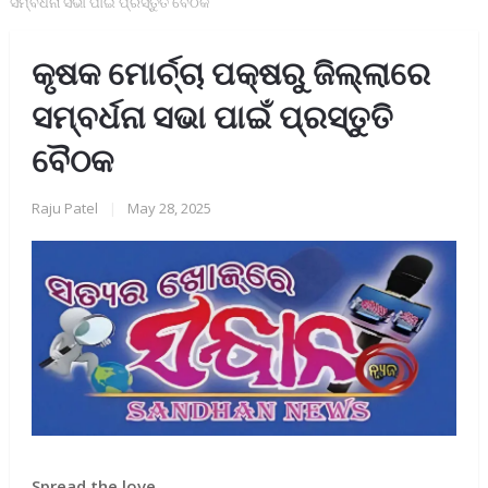
ସମ୍ବର୍ଧନା ସଭା ପାଇଁ ପ୍ରସ୍ତୁତି ବୈଠକ
କୃଷକ ମୋର୍ଚ୍ଚା ପକ୍ଷରୁ ଜିଲ୍ଲାରେ
ସମ୍ବର୍ଧନା ସଭା ପାଇଁ ପ୍ରସ୍ତୁତି
ବୈଠକ
Raju Patel
|
May 28, 2025
Spread the love