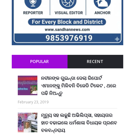
POPULAR
RECENT
ନବୀନଙ୍କ ଗୁଇନ୍ଦା ଦେଲା ରିପୋର୍ଟ
ଏମାନଙ୍କୁ ମିଳିବନି ବିଜେଡି ଟିକେଟ , ଥରେ
ପଢି ନିଅନ୍ତୁ
February 23, 2019
ମୃତ୍ୟୁ ସହ ଲଢୁଛି ଅଭିଲିପ୍ସା, ସହାୟତାର
ହାତ ବଢାଇଲେ ଧର୍ମଶାଳା ବିଧାୟକ ପ୍ରଣବ
ବଳବନ୍ତରାୟ