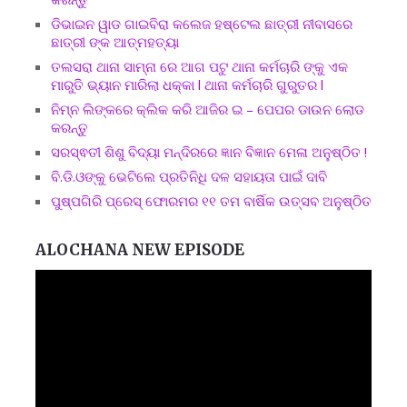
ଡିଭାଇନ ୱାଡ ଗାଇବିରା କଲେଜ ହଷ୍ଟେଲ ଛାତ୍ରୀ ନୀବାସରେ
ଛାତ୍ରୀ ଙ୍କ ଆତ୍ମହତ୍ୟା
ତଲସରା ଥାନା ସାମ୍ନା ରେ ଆଗ ପଟୁ ଥାନା କର୍ମଚାରି ଙ୍କୁ ଏକ
ମାରୁତି ଭ୍ୟାନ ମାରିଲା ଧକ୍କା l ଥାନା କର୍ମଚାରି ଗୁରୁତର l
ନିମ୍ନ ଲିଙ୍କରେ କ୍ଲିକ କରି ଆଜିର ଇ – ପେପର ଡାଉନ ଲୋଡ
କରନ୍ତୁ
ସରସ୍ଵତୀ ଶିଶୁ ବିଦ୍ୟା ମନ୍ଦିରରେ ଜ୍ଞାନ ବିଜ୍ଞାନ ମେଳା ଅନୁଷ୍ଠିତ !
ବି.ଡି.ଓଙ୍କୁ ଭେଟିଲେ ପ୍ରତିନିଧି ଦଳ ସହାୟତା ପାଇଁ ଦାବି
ପୁଷ୍ପଗିରି ପ୍ରେସ୍ ଫୋରମର ୧୧ ତମ ବାର୍ଷିକ ଉତ୍ସବ ଅନୁଷ୍ଠିତ
ALOCHANA NEW EPISODE
Video
Player