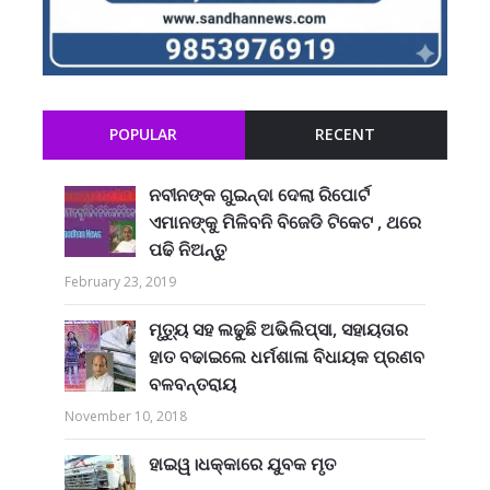
POPULAR
RECENT
ନବୀନଙ୍କ ଗୁଇନ୍ଦା ଦେଲା ରିପୋର୍ଟ
ଏମାନଙ୍କୁ ମିଳିବନି ବିଜେଡି ଟିକେଟ , ଥରେ
ପଢି ନିଅନ୍ତୁ
February 23, 2019
ମୃତ୍ୟୁ ସହ ଲଢୁଛି ଅଭିଲିପ୍ସା, ସହାୟତାର
ହାତ ବଢାଇଲେ ଧର୍ମଶାଳା ବିଧାୟକ ପ୍ରଣବ
ବଳବନ୍ତରାୟ
November 10, 2018
ହାଇୱ।ଧକ୍କାରେ ଯୁବକ ମୃତ