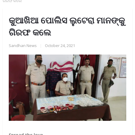
ଗିରଫ କଲେ
କୁଆଖିଆ ପୋଲିସ ଲୁଟେରା ମାନଙ୍କୁ
ଗିରଫ କଲେ
Sandhan News
|
October 24, 2021
Spread the love