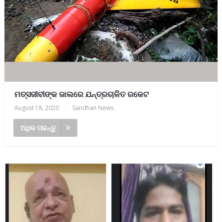
ମତ୍ସଜୀବୀଙ୍କ ଜାଲରେ ଯନ୍ତ୍ରଚାଳିତ ରକେଟ
August 18, 2020
|
Sandhan News
ଅଧିକ ପଢନ୍ତୁ