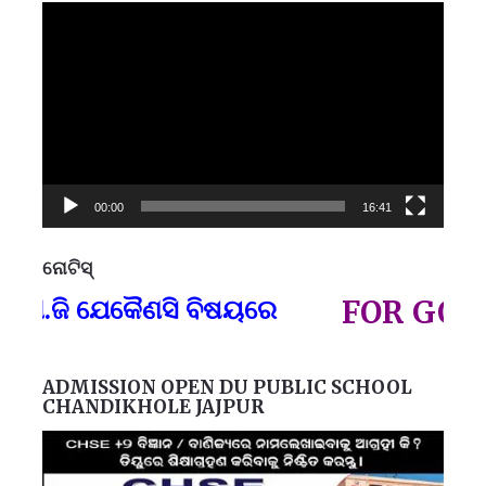
Video
Player
00:00
16:41
ନୋଟିସ୍
ପ୍
ଜି ଯେକୈଣସି ବିଷୟରେ
FOR GOVT AN
ADMISSION OPEN DU PUBLIC SCHOOL
CHANDIKHOLE JAJPUR