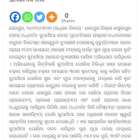
0
Shares
ଯାଜପୁର, ୨୪/୧୦/୨୦୨୧ (ସନ୍ଧାନ ନିଉଜ) : ଯାଜପୁର ଜିଲ୍ଲା ରସୁଲପୁର
ବ୍ଲକ୍ ଅନ୍ତର୍ଗତ କୁଆଖିଆ ଜାବରା ପୃତ୍ତବିଭାଗ ରାସ୍ତାର ଚନ୍ଦନବଜାର
ମଧୁବନ ନିକଟସ୍ତ ସରସ୍ୱତୀ ଜୁଏଲାରୀ ଦୋକାନରୁ ଦୃବୁର୍ତ୍ତମାନେ ସକାଳ
ପ୍ରାୟ ୧୦ଟା ସମୟରେ ୬ଲକ୍ଷ ଟଙ୍କାରୁ ଉର୍ଦ୍ଧ ସୁନା ରୁପା ଗହଣା ଲୁଟି
ନେଇଥିବା କୁଆଖିଆ ଥାନାରେ ଜୁଏଲାରୀର ମାଲିକ ଅଭିଯୋଗ କରିଥିଲେ
। ଅଭିଯୋଗକୁ ଭିତ୍ତିକରି କୁଆଖିଆ ପୋଲିସ ବିଭିନ୍ନ ଜାଗା ଉପରେ
ଚଢ଼ାଉ କରିଥିଲା ଚଢ଼ାଉ ସମୟରେ ୩ଜଣ ଲୁଟେରାକୁ କାବୁ କରିବା ସହିତ
କୁଆଖିଆ ପୋଲିସ ସୁନା ଏବଂ ରୁପା ଅଳଙ୍କାରକୁ ଉଦ୍ଧାର କରି ଲୁଟ
ସମୟରେ ବ୍ୟବହାର କରୁଥିବା ବାଇକକୁ ଜବତ କରିଚି । ଗିରଫ ଲିଟେରା
ମାନେ ହେଲେ ଯଖପୁରା ଥାନା ରାବଣା ଦଶ ମାଣିଆ ଗ୍ରାମର ଦିପକ
ପ୍ରଧାନ(୧୯), ପ୍ରକାଶ ପ୍ରଧାନ(୨୦) ଏବଂ ସେହି ଗ୍ରାମର ଜଣେ
ବନ୍ଧୁଘରକୁ ଆସିଥିବା ପିପିଲି ଥାନା ଅନ୍ତର୍ଗତ ଗିରି ବୈଷ୍ଟମ୍ବ ଗ୍ରାମର
ରାହାଶ ସାକାରି(୨୦) ବୋଲି କୁଆଖିଆ ଥାନା ଅଧିକାରୀ ମନୋଜ ସ୍ୱାଇଁ
ସାମ୍ବଦିକ ମାନଙ୍କୁ ସୂଚନା ଦେଇଛନ୍ତି । ଏକ ସାମ୍ବାଦିକ ସମ୍ମିଳନୀରେ
କୁଆଖିଆ ପୋଲିସ ଜବତ କରିଥିବା ସୂନା ରୂପା ଗହଣା ଉଦ୍ଧାର
କରାଯାଇଚି । ତାହା ମଧ୍ୟରୁ ୫୮ହଳ ପାଉଁଜି, ୧୫୬ ହଳ ମୁଦି, ୩୭ଟି ପଦକ