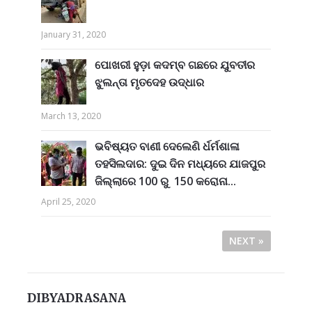
January 31, 2020
ପୋଖରୀ ହୁଡ଼ା କଦମ୍ବ ଗଛରେ ଯୁବତୀର
ଝୁଲନ୍ତା ମୃତଦେହ ଉଦ୍ଧାର
March 13, 2020
ଭବିଷ୍ୟତ ବାଣୀ ଦେଲେଣି ର୍ଧର୍ମଶାଳା
ତହସିଲଦାର: ଦୁଇ ଦିନ ମଧ୍ୟରେ ଯାଜପୁର
ଜିଲ୍ଲାରେ 100 ରୁ 150 କରୋନା...
April 25, 2020
NEXT »
DIBYADRASANA