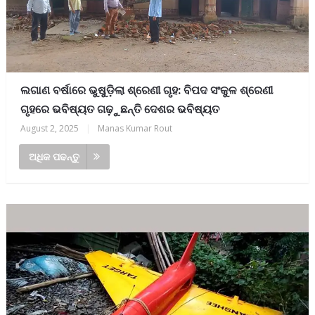
ଲଗାଣ ବର୍ଷାରେ ଭୁଷୁଡ଼ିଲା ଶ୍ରେଣୀ ଗୃହ: ବିପଦ ସଂକୁଳ ଶ୍ରେଣୀ
ଗୃହରେ ଭବିଷ୍ୟତ ଗଢ଼ୁଛନ୍ତି ଦେଶର ଭବିଷ୍ୟତ
August 2, 2025
|
Manas Kumar Rout
ଅଧିକ ପଢନ୍ତୁ