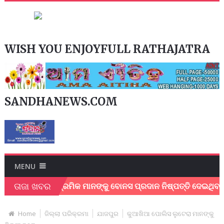
WISH YOU ENJOYFULL RATHAJATRA
SANDHANEWS.COM
MENU
ତାଜା ଖବର
େନ୍ଦୁପତ୍ର ଶ୍ରମିକ ମାନଙ୍କୁ ବୋନସ ପ୍ରଦାନ ନିଷ୍ପତ୍ତି ଦେଇଥିବାରୁ ମୁଖ
Home
ଜିଲ୍ଲା ପରିକ୍ରମା
ଯାଜପୁର
କୁଆଖିଆ ପୋଲିସ ଲୁଟେରା ମାନଙ୍କୁ