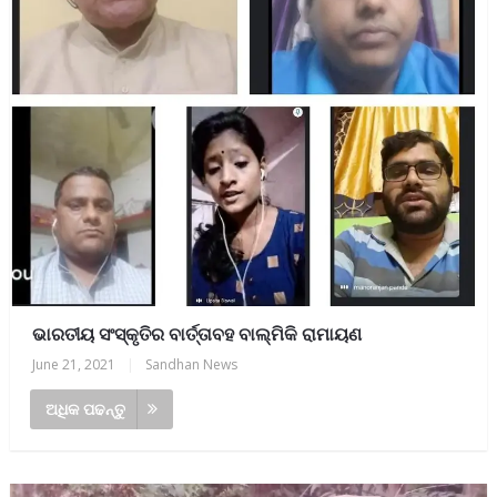
ଭାରତୀୟ ସଂସ୍କୃତିର ବାର୍ତ୍ତାବହ ବାଲ୍ମିକି ରାମାୟଣ
June 21, 2021
|
Sandhan News
ଅଧିକ ପଢନ୍ତୁ