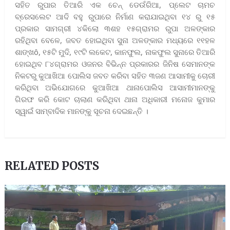
ସହିତ ରୁପାର ତିଆରି ଏକ ଚେନ୍ ଡେଉଁରିଆ, ପ୍ଲେଟ ଚାମଚ
ବ୍ରେସଲେଟ ଆଦି ବହୁ ରୁପାରେ ନିର୍ମାଣ କରାଯାଇଥିବା ୧୪ ରୁ ୧୫
ପ୍ରକାର ସାମଗ୍ରୀ ୪କିଲୋ ୩ଶହ ୧୫ଗ୍ରାମର ରୁପା ଅଳଙ୍କାର
ରହିଥିବା ବେଳେ, ଜବତ ହୋଇଥିବା ସୁନା ଅଳଙ୍କାର ମଧ୍ୟରେ ୧୧ହଳ
ଶାଙ୍ଖô, ୧୫ଟି ମୁଦି, ୧୯ଟି ଲକେଟ, କାନଫୁଲ, ନାକଫୁଲ ସୁନାରେ ତିଆରି
ହୋଇଥିବ ୮୪ଗ୍ରାମର ଓଜନର ବିଭିନ୍ନ ପ୍ରକାରର ଜିନିଷ ସେମାନଙ୍କ
ନିକଟରୁ କୁଆଖିଆ ପୋଲିସ ଜବତ କରିବା ସହିତ ୩ଜଣ ଆସାମୀକୁ ଚୋରୀ
କରିଥିବା ଅଭିଯୋଗରେ କୁଆଖିଆ ଥାନାପୋଲିସ ଆସାମୀମାନଙ୍କୁ
ଗିରଫ କରି କୋଟ ଚାଲାଣ କରିଥିବା ଥାନା ଅଧିକାରୀ ମନୋଜ କୁମାର
ସ୍ୱାଇଁ ସାମ୍ବାଦିକ ମାନଙ୍କୁ ସୂଚନା ଦେଇଛନ୍ତି ।
RELATED POSTS