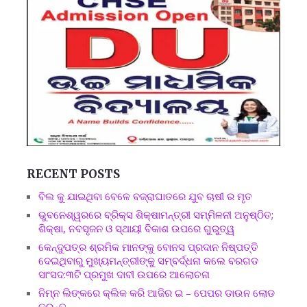
RECENT POSTS
ବିଲ କୁ ଯାଇଥିବା ବେଳେ ବଜ୍ରାଘାତରେ ଯୁବ ଚାଷୀ ର ମୃତ
ଭୁବନେଶ୍ୱରରେ ବ୍ରିକ୍ସ ଶିକ୍ଷାମନ୍ତ୍ରୀ ସମ୍ମିଳନୀ ଅନୁଷ୍ଠିତ;
ଶିକ୍ଷା, ନବସୃଜନ ଓ ସ୍ଥାୟୀ ବିକାଶ ଉପରେ ଗୁରୁତ୍ୱ
କେନ୍ଦୁପତ୍ର ଶ୍ରମିକ ମାନଙ୍କୁ ବୋନସ ପ୍ରଦାନ ନିଷ୍ପତ୍ତି
ଦେଇଥିବାରୁ ମୁଖ୍ୟମନ୍ତ୍ରୀଙ୍କୁ ସମ୍ବର୍ଦ୍ଧନା କଲେ ବରଗଡ
ସାଂସଦ:୩ଟି ପ୍ରମୁଖ ଦାବୀ ଉପରେ ଆଲୋଚନା
ନିମ୍ନ ଲିଙ୍କରେ କ୍ଲିକ କରି ଆଜିର ଇ – ପେପର ଡାଉନ ଲୋଡ
କରନ୍ତୁ