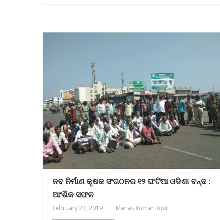
ନବ ନିର୍ମାଣ କୃଷକ ସଂଗଠନର ୧୨ ଘଂଟିଆ ଓଡିଶା ବନ୍ଦ :
ଆଂଶିକ ସଫଳ
February 22, 2019
|
Manas Kumar Rout