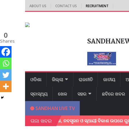
ABOUT US
CONTACT US
RECRUITMENT
0
SANDHANE
Shares
ଓଡିଶା
ଜିଲ୍ଲା
ରାଜନୀତି
ଜାତୀୟ
ଆ
ସ୍ବାସ୍ଥ୍ୟ
ଖେଳ
ସହର
ଛବିରେ ଖବର
SANDHAN LIVE TV
ତାଜା ଖବର
୍ମିଳନୀ ଅନୁଷ୍ଠିତ; ଶିକ୍ଷା, ନବସୃଜନ ଓ ସ୍ଥାୟୀ ବିକାଶ ଉପରେ ଗୁରୁତ୍ୱ