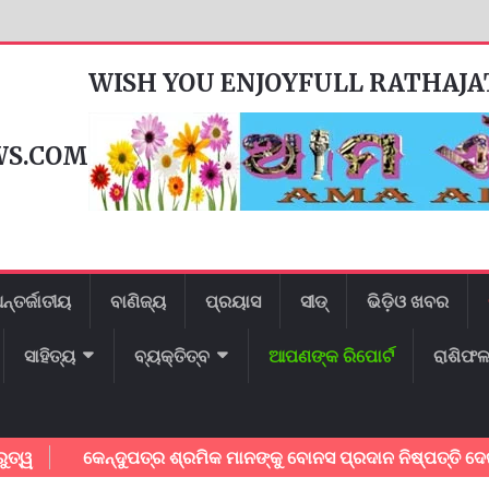
WISH YOU ENJOYFULL RATHAJ
WS.COM
ନ୍ତର୍ଜାତୀୟ
ବାଣିଜ୍ୟ
ପ୍ରୟାସ
ସୀଡ୍
ଭିଡ଼ିଓ ଖବର
ସାହିତ୍ୟ
ବ୍ୟକ୍ତିତ୍ବ
ଆପଣଙ୍କ ରିପୋର୍ଟ
ରାଶିଫ
କେନ୍ଦୁପତ୍ର ଶ୍ରମିକ ମାନଙ୍କୁ ବୋନସ ପ୍ରଦାନ ନିଷ୍ପତ୍ତି ଦେଇଥିବାରୁ 