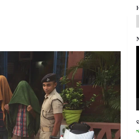
V
P
ସ
ମନେ ପଡନ୍ତି: ସ୍ୱାଧୀନତା ସଂଗ୍ରାମୀ 