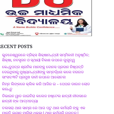
RECENT POSTS
ଭୁବନେଶ୍ୱରରେ ବ୍ରିକ୍ସ ଶିକ୍ଷାମନ୍ତ୍ରୀ ସମ୍ମିଳନୀ ଅନୁଷ୍ଠିତ;
ଶିକ୍ଷା, ନବସୃଜନ ଓ ସ୍ଥାୟୀ ବିକାଶ ଉପରେ ଗୁରୁତ୍ୱ
କେନ୍ଦୁପତ୍ର ଶ୍ରମିକ ମାନଙ୍କୁ ବୋନସ ପ୍ରଦାନ ନିଷ୍ପତ୍ତି
ଦେଇଥିବାରୁ ମୁଖ୍ୟମନ୍ତ୍ରୀଙ୍କୁ ସମ୍ବର୍ଦ୍ଧନା କଲେ ବରଗଡ
ସାଂସଦ:୩ଟି ପ୍ରମୁଖ ଦାବୀ ଉପରେ ଆଲୋଚନା
ନିମ୍ନ ଲିଙ୍କରେ କ୍ଲିକ କରି ଆଜିର ଇ – ପେପର ଡାଉନ ଲୋଡ
କରନ୍ତୁ
ଡିଭାଇନ ୱାଡ ଗାଇବିରା କଲେଜ ହଷ୍ଟେଲ ଛାତ୍ରୀ ନୀବାସରେ
ଛାତ୍ରୀ ଙ୍କ ଆତ୍ମହତ୍ୟା
ତଲସରା ଥାନା ସାମ୍ନା ରେ ଆଗ ପଟୁ ଥାନା କର୍ମଚାରି ଙ୍କୁ ଏକ
ମାରୁତି ଭ୍ୟାନ ମାରିଲା ଧକ୍କା l ଥାନା କର୍ମଚାରି ଗୁରୁତର l