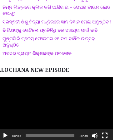
ନିମ୍ନ ଲିଙ୍କରେ କ୍ଲିକ କରି ଆଜିର ଇ – ପେପର ଡାଉନ ଲୋଡ
କରନ୍ତୁ
ସରସ୍ଵତୀ ଶିଶୁ ବିଦ୍ୟା ମନ୍ଦିରରେ ଜ୍ଞାନ ବିଜ୍ଞାନ ମେଳା ଅନୁଷ୍ଠିତ !
ବି.ଡି.ଓଙ୍କୁ ଭେଟିଲେ ପ୍ରତିନିଧି ଦଳ ସହାୟତା ପାଇଁ ଦାବି
ପୁଷ୍ପଗିରି ପ୍ରେସ୍ ଫୋରମର ୧୧ ତମ ବାର୍ଷିକ ଉତ୍ସବ
ଅନୁଷ୍ଠିତ
ଅବସର ପ୍ରାପ୍ତ ଶିକ୍ଷକଙ୍କ ପରଲୋକ
ALOCHANA NEW EPISODE
ideo
layer
00:00
20:38