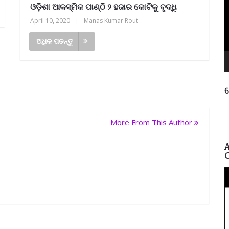
ଓଡ଼ିଶା ଆକସ୍ମିକ ପାଣ୍ଠି ୨ ହଜାର କୋଟିକୁ ବୃଦ୍ଧି
April 10, 2020
|
Manas Kumar Rout
ଅଧିକ ପଢନ୍ତୁ
ନ
ପ
More From This Author