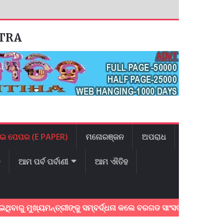
ATRA
ଇ ପେପର (E PAPER)
ମନୋରଞ୍ଜନ
ଅପରାଧ
ଳ
ଆମ ପର୍ବ ପର୍ବାଣୀ
ଆମ ଐତିହ
ମୁଖ୍ୟମନ୍ତ୍ରୀଙ୍କୁ ସମ୍ବର୍ଦ୍ଧନା କଲେ ବରଗଡ ସାଂସଦ:୩ଟି ପ୍ରମୁଖ ଦାବୀ