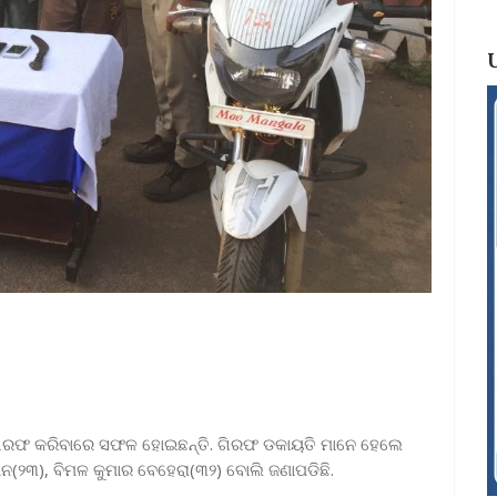
ଗିରଫ କରିବାରେ ସଫଳ ହୋଇଛନ୍ତି. ଗିରଫ ଡକାୟତି ମାନେ ହେଲେ
‌ଦାନ(୨୩), ବିମଳ କୁମାର ବେହେରା(୩୨) ବୋଲି ଜଣାପଡିଛି.