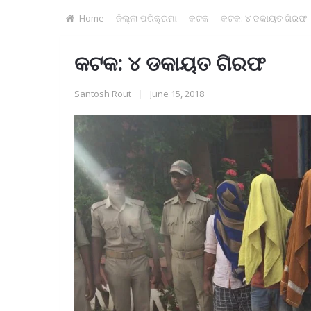
Home
ଜିଲ୍ଲା ପରିକ୍ରମା
କଟକ
କଟକ: ୪ ଡକାୟତ ଗିରଫ
କଟକ: ୪ ଡକାୟତ ଗିରଫ
Santosh Rout
|
June 15, 2018