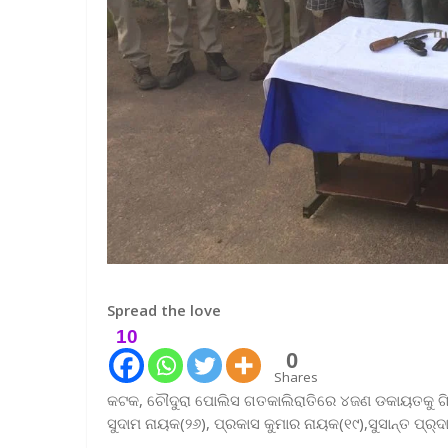
Spread the love
10
0
Shares
କଟକ, ଚୌଦୁରା ପୋଲିସ ଗତକାଲି‌ରାତିରେ ୪ଜଣ ଡକାୟତକୁ 
ସୁଦାମ ନାୟକ(୨୬), ପ୍ରକାସ କୁମାର ନାୟକ(୧୯),ସୁସାନ୍ତ ପ୍ର୍