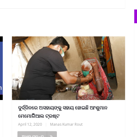
ଦୁର୍ଦ୍ଦିନରେ ଅସହାୟଙ୍କୁ ସହାୟ ହୋଇଛି ଆଂଶୁମାନ
ମେମୋରିିିିିିିିିିିିିିିିିିିିଆଲ ଟ୍ରଷ୍ଟ
April 12, 2020
|
Manas Kumar Rout
ଅଧିକ ପଢନ୍ତୁ