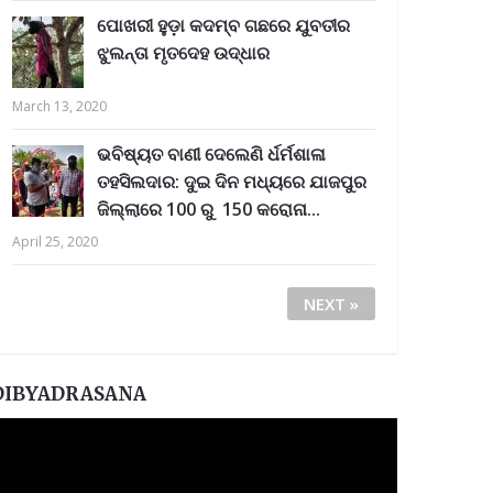
ପୋଖରୀ ହୁଡ଼ା କଦମ୍ବ ଗଛରେ ଯୁବତୀର
ଝୁଲନ୍ତା ମୃତଦେହ ଉଦ୍ଧାର
March 13, 2020
ଭବିଷ୍ୟତ ବାଣୀ ଦେଲେଣି ର୍ଧର୍ମଶାଳା
ତହସିଲଦାର: ଦୁଇ ଦିନ ମଧ୍ୟରେ ଯାଜପୁର
ଜିଲ୍ଲାରେ 100 ରୁ 150 କରୋନା...
April 25, 2020
NEXT »
DIBYADRASANA
ideo
layer