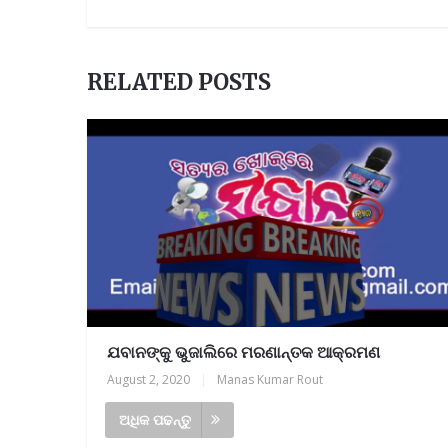
RELATED POSTS
ଯବାନଙ୍କୁ ଭୁଜାଲିରେ ମରଣାନ୍ତକ ଆକ୍ରମଣ
August 2, 2020
|
Manas Kumar Rout
ଅଧିକ ପଢନ୍ତୁ