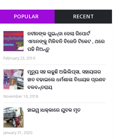
POPULAR
RECENT
ନବୀନଙ୍କ ଗୁଇନ୍ଦା ଦେଲା ରିପୋର୍ଟ
ଏମାନଙ୍କୁ ମିଳିବନି ବିଜେଡି ଟିକେଟ , ଥରେ
ପଢି ନିଅନ୍ତୁ
February 23, 2019
ମୃତ୍ୟୁ ସହ ଲଢୁଛି ଅଭିଲିପ୍ସା, ସହାୟତାର
ହାତ ବଢାଇଲେ ଧର୍ମଶାଳା ବିଧାୟକ ପ୍ରଣବ
ବଳବନ୍ତରାୟ
November 10, 2018
ହାଇୱ।ଧକ୍କାରେ ଯୁବକ ମୃତ
January 31, 2020