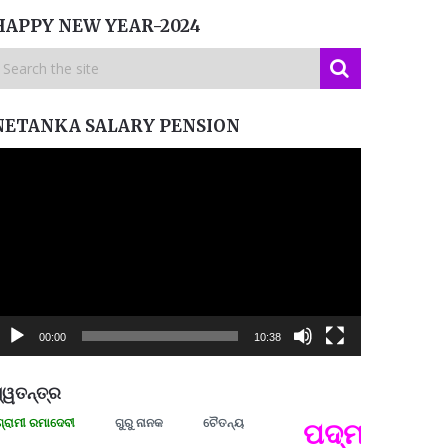
HAPPY NEW YEAR-2024
NETANKA SALARY PENSION
ideo
layer
00:00
10:38
୍ୱତନ୍ତ୍ର
ରମାଦେବୀ
ଗୁରୁ ନାନକ
ଚୈତନ୍ୟ
ପଦ୍ମଶ୍ରୀ ଜୟନ୍
ପ୍ରତ୍
Budd
ପରାଧୀ