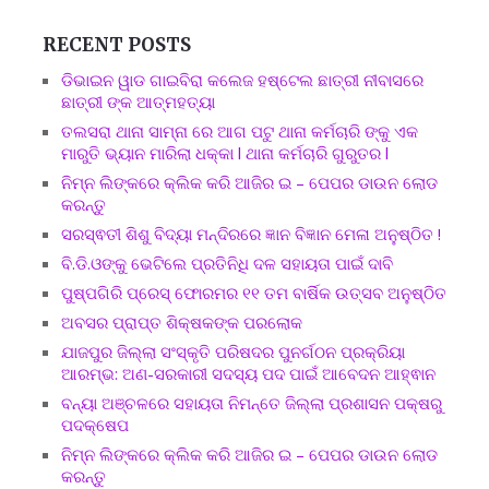
RECENT POSTS
ଡିଭାଇନ ୱାଡ ଗାଇବିରା କଲେଜ ହଷ୍ଟେଲ ଛାତ୍ରୀ ନୀବାସରେ
ଛାତ୍ରୀ ଙ୍କ ଆତ୍ମହତ୍ୟା
ତଲସରା ଥାନା ସାମ୍ନା ରେ ଆଗ ପଟୁ ଥାନା କର୍ମଚାରି ଙ୍କୁ ଏକ
ମାରୁତି ଭ୍ୟାନ ମାରିଲା ଧକ୍କା l ଥାନା କର୍ମଚାରି ଗୁରୁତର l
ନିମ୍ନ ଲିଙ୍କରେ କ୍ଲିକ କରି ଆଜିର ଇ – ପେପର ଡାଉନ ଲୋଡ
କରନ୍ତୁ
ସରସ୍ଵତୀ ଶିଶୁ ବିଦ୍ୟା ମନ୍ଦିରରେ ଜ୍ଞାନ ବିଜ୍ଞାନ ମେଳା ଅନୁଷ୍ଠିତ !
ବି.ଡି.ଓଙ୍କୁ ଭେଟିଲେ ପ୍ରତିନିଧି ଦଳ ସହାୟତା ପାଇଁ ଦାବି
ପୁଷ୍ପଗିରି ପ୍ରେସ୍ ଫୋରମର ୧୧ ତମ ବାର୍ଷିକ ଉତ୍ସବ ଅନୁଷ୍ଠିତ
ଅବସର ପ୍ରାପ୍ତ ଶିକ୍ଷକଙ୍କ ପରଲୋକ
ଯାଜପୁର ଜିଲ୍ଲା ସଂସ୍କୃତି ପରିଷଦର ପୁନର୍ଗଠନ ପ୍ରକ୍ରିୟା
ଆରମ୍ଭ: ଅଣ-ସରକାରୀ ସଦସ୍ୟ ପଦ ପାଇଁ ଆବେଦନ ଆହ୍ଵାନ
ବନ୍ୟା ଅଞ୍ଚଳରେ ସହାୟତା ନିମନ୍ତେ ଜିଲ୍ଲା ପ୍ରଶାସନ ପକ୍ଷରୁ
ପଦକ୍ଷେପ
ନିମ୍ନ ଲିଙ୍କରେ କ୍ଲିକ କରି ଆଜିର ଇ – ପେପର ଡାଉନ ଲୋଡ
କରନ୍ତୁ