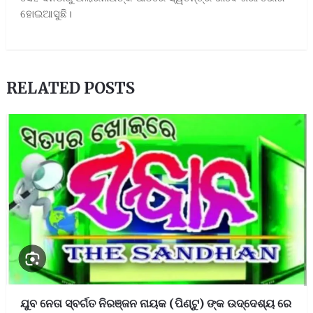
ହୋଇଆସୁଛି।
RELATED POSTS
ଯୁବ ନେତା ସ୍ବର୍ଗତ ନିରଞ୍ଜନ ନାୟକ (ପିଣ୍ଟୁ) ଙ୍କ ଉଦ୍ଦେଶ୍ୟ ରେ