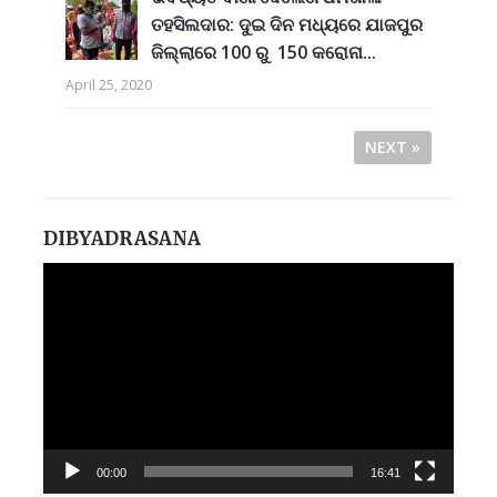
ତହସିଲଦାର: ଦୁଇ ଦିନ ମଧ୍ୟରେ ଯାଜପୁର
ଜିଲ୍ଲାରେ 100 ରୁ 150 କରୋନା...
April 25, 2020
NEXT »
DIBYADRASANA
Video
Player
00:00
16:41