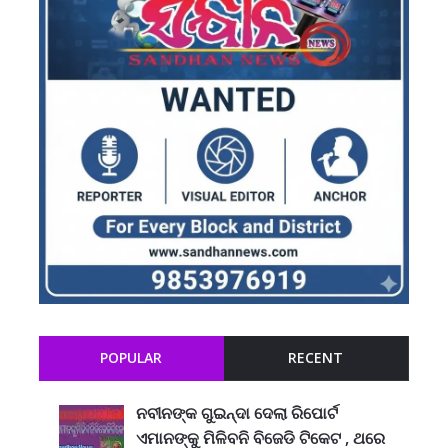
POPULAR
RECENT
ନବୀନଙ୍କ ଗୁଇନ୍ଦା ଦେଲା ରିପୋର୍ଟ
ଏମାନଙ୍କୁ ମିଳିବନି ବିଜେଡି ଟିକେଟ , ଥରେ