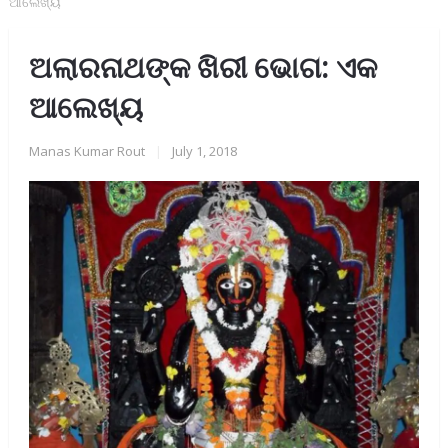
ଆଲେଖ୍ୟ
ଅଲାରନାଥଙ୍କ ଖିରୀ ଭୋଗ: ଏକ
ଆଲେଖ୍ୟ
Manas Kumar Rout
|
July 1, 2018