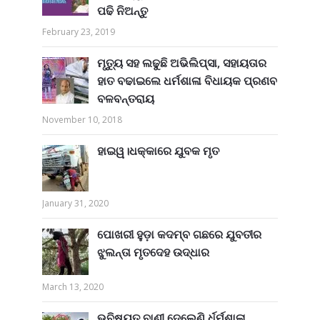
ପଢି ନିଅନ୍ତୁ
February 23, 2019
ମୃତ୍ୟୁ ସହ ଲଢୁଛି ଅଭିଲିପ୍ସା, ସହାୟତାର
ହାତ ବଢାଇଲେ ଧର୍ମଶାଳା ବିଧାୟକ ପ୍ରଣବ
ବଳବନ୍ତରାୟ
November 10, 2018
ହାଇୱ।ଧକ୍କାରେ ଯୁବକ ମୃତ
January 31, 2020
ପୋଖରୀ ହୁଡ଼ା କଦମ୍ବ ଗଛରେ ଯୁବତୀର
ଝୁଲନ୍ତା ମୃତଦେହ ଉଦ୍ଧାର
March 13, 2020
ଭବିଷ୍ୟତ ବାଣୀ ଦେଲେଣି ର୍ଧର୍ମଶାଳା