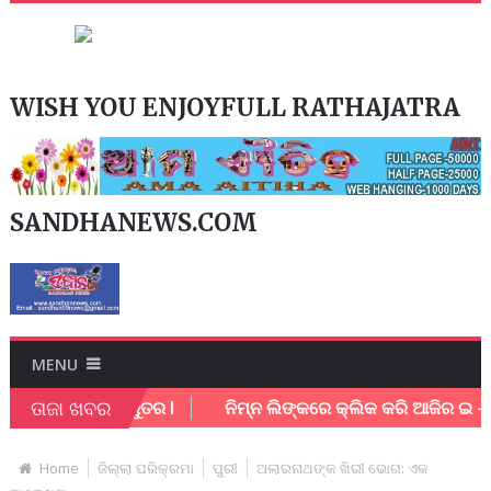
WISH YOU ENJOYFULL RATHAJATRA
SANDHANEWS.COM
MENU
ତାଜା ଖବର
ର୍ମଚାରି ଗୁରୁତର l
ନିମ୍ନ ଲିଙ୍କରେ କ୍ଲିକ କରି ଆଜିର ଇ – ପେପର
Home
ଜିଲ୍ଲା ପରିକ୍ରମା
ପୁରୀ
ଅଲାରନାଥଙ୍କ ଖିରୀ ଭୋଗ: ଏକ