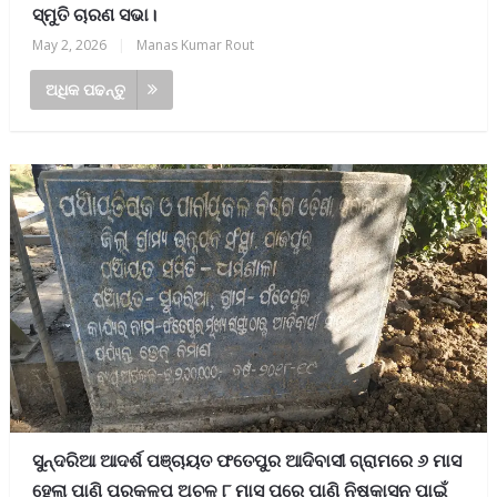
ସ୍ମୁତି ଚାରଣ ସଭା।
May 2, 2026
|
Manas Kumar Rout
ଅଧିକ ପଢନ୍ତୁ
ସୁନ୍ଦରିଆ ଆଦର୍ଶ ପଞ୍ଚାୟତ ଫତେପୁର ଆଦିବାସୀ ଗ୍ରାମରେ ୬ ମାସ
ହେଲା ପାଣି ପ୍ରକଳ୍ପ ଅଚଳ ୮ ମାସ ପରେ ପାଣି ନିଷ୍କାସନ ପାଇଁ