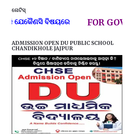
ନୋଟିସ୍
ପ୍
ଯେକୈଣସି ବିଷୟରେ
FOR GOVT AND 
ADMISSION OPEN DU PUBLIC SCHOOL
CHANDIKHOLE JAJPUR