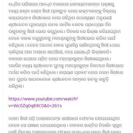
ମନ୍ଦିର ପରିସରର ଆନନ୍ଦ ବଜାରରେ ସେବାୟତମାନଙ୍କ ପକ୍ଷରୁ
ମଧ୍ୟ ହଣ୍ଡା ହଣ୍ଡା ଖିରୀ ପ୍ରସ୍ତୁତ ହୋଇ ଭକ୍ତଜନଙ୍କୁ ବିକ୍ରୟ
କରାଯାଇଥାଏ।ଖିରୀଭୋଗ ନେଇ ରହିଥିବା ଉପାଖ୍ୟାନ ଅନୁଯାୟୀ
ଶ୍ରୀକେତନ ପୂଜାପଣ୍ଡା ନାମକ ଜନୈକ ସେବକ ପ୍ରତ୍ୟେକ ଦିନ
ଠାକୁରଙ୍କୁ ଖିରୀ ଭୋଗ କରୁଥିଲେ। ଦିନକର ସେ ଭିକ୍ଷା କରିଯାଇଥିବା
ବେଳେ ବାଳକ ମଧୁସୁଦନକୁ ମହାପ୍ରଭୁଙ୍କୁ ଖିରୀଭୋଗ କରିବା ପାଇଁ
କହିଥିଲେ। ତେବେ ଅବୋଧ ବାଳକ ପୁଜାବିଧି ଜାଣିନଥିବାରୁ ଖିରୀ ଥୋଇ
ଡ଼ାକିଥିଲା ଆସ ଅଲାରେ ଖାଅଖିରୀ, ବାପା ଯାଇଛନ୍ତି ଭିକ୍ଷାକରି।
ବାଳକର କଥାରେ ପ୍ରିତ ହୋଇ ମହାପ୍ରଭୁଙ୍କ ଖିରୀଖାଇଥିଲେ।
ପରଦିନ ମଧ୍ୟ ଶ୍ରୀକେତନ ପୁଅକୁ ମହାପ୍ରଭୁଙ୍କ ନିକଟରେ ଖିରୀଭୋଗ
ଅର୍ପଣ କରିବା ପାଇଁ କହିଥିଲେ। ନାରାୟଣ ପ୍ରକଟ ହୋଇ ଗରମ ଖିରୀରେ
ହାତ ପୁରାଇ ଖାଇବାବେଳେ ଶ୍ରୀକେତନ ତାଙ୍କର ହାତକୁ ଜାବୁଡ଼ି
ଧରିଥିଲା।
https://www.youtube.com/watch?
v=Wc0Zq0q89C0&t=261s
ଗରମ ଖିରୀ ପଡ଼ି ଅଲାରନାଥଙ୍କ ଶରୀରରେ ଫୋଟକା ହୋଇଯାଇଥିବା
ବେଳେ ସେ ପାଷାଣ ହେଇଯାଇଥିଲେ। ବାଳକର ଭକ୍ତିର ନିଦର୍ଶନ ସୂରୁପ
ସେହି ଦିନଠାରୁ ଅଲାରନାଥଙ୍କ ପୀଠରେ ସ୍ୱତନ୍ତ୍ର ଭାବେ ଖିରୀ ଭୋଗ