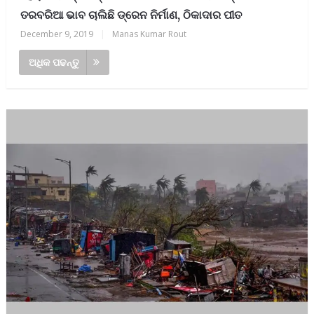
ତରବରିଆ ଭାବ ଚାଲିଛି ଡ୍ରେନ ନିର୍ମାଣ, ଠିକାଦାର ପୀତ
December 9, 2019
|
Manas Kumar Rout
ଅଧିକ ପଢନ୍ତୁ