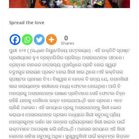
Spread the love
0
Shares
ପୁରୀ: ୧/୭ ( (ସନ୍ଧାନ ନିୟୁଜ/ବିଜୟ ପଟ୍ଟନାୟକ) : ଏହି ଉକ୍ତିଟି ସ୍ପଷ୍ଟ
ପ୍ରଣୀୟମାନ ହୁଏ ବ୍ରହ୍ମଗିରିର ପ୍ରସିଦ୍ଧ ଅଲାରନାଥଙ୍କ ପୀଠରେ।
ବ୍ରାହ୍ମଣ ବାଳକର ବାତ୍ସଲ୍ୟ ପୂଜାବିଧିରେ ପ୍ରତି ହୋଇ ସ୍ୱୟଂ
ଚତୁଃଭୁଜ ନାରାୟଣ ପ୍ରକଟ ହୋଇ ଖିରୀ ଖାଇ ଥିଲେ।ଏହି ଭକ୍ତିତାର
ସ୍ପଷ୍ଟତା ପ୍ରମାଣ ଦିଏ। ବିଶ୍ୱାସ ନ ହେଲେ ବି ସତ୍ୟ ଯେ, ଗରମଖିରୀ
ଖାଇ ନାରାୟଣଙ୍କ ଶରୀରରେ ମଧ୍ୟ ଫୋଟକା ହୋଇଥିଲା। ଆଜି ବି
ମହାପ୍ରଭୁ ଅଲାରନାଥଙ୍କ ପାଷାଣ ପ୍ରତିମାରେ ସେହି ଫୋଟକା ଚିହ୍ନ
ରହିଛି ଯାହାକୁ ଦେଖିଲେ ଭକ୍ତ ହୋଇଯାଆନ୍ତି ଭାବ ପ୍ରବଣ। ଏବେ
ଚାଲିଛି ଅଣସର। ଏହି ସମୟରେ ପ୍ରଭୁ ଅଲାରନାଥଙ୍କୁ ଖିରୀ ଭୋଗ
କରାଯାଏ।ଅଲାରନାଥଙ୍କ ପ୍ରସାଦ ମଧ୍ୟରେ ଖିରୀ ସବୁଠାରୁ ପ୍ରିୟ
ମହାପ୍ରଭୁଙ୍କ ଦର୍ଶନ ସହ ତାଙ୍କର ପ୍ରିୟପ୍ରସାଦ ଖିରୀ ଖାଇବା ପାଇଁ
ଭକ୍ତମାନେ ଅପେକ୍ଷା କରି ରହିଥାନ୍ତି। ଅଣସର ସମୟରେ ଏହି ଖିରୀ
ଭୋଗର ଜାହିସା ସବୁଠାରୁ ଅଧିକ। ସୁସ୍ୱାଦୁଖିରୀ ପାଇଁ ଭକ୍ତଙ୍କ ଭିଡ଼ଜନ