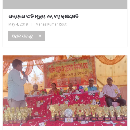
ରାଜ୍ୟରେ ଫନି ମୃତ୍ୟୁ ୧୬, ବହୁ କ୍ଷୟଷତି
May 4, 2019
|
Manas Kumar Rout
ଅଧିକ ପଢନ୍ତୁ