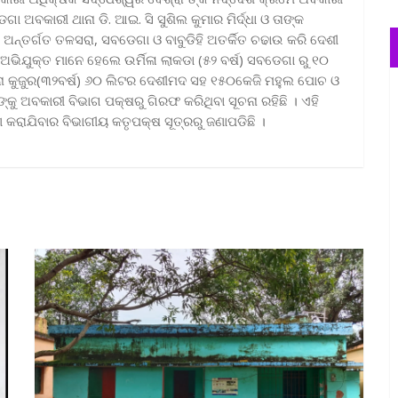
ବକାରୀ ଥାନା ଡି. ଆଇ. ସି ସୁଶିଲ କୁମାର ମିର୍ଦ୍ଧା ଓ ତାଙ୍କ
 ଅନ୍ତର୍ଗତ ତଳସରା, ସବଡେଗା ଓ ବାବୁଡିହି ଅତର୍କିତ ଚଢାଉ କରି ଦେଶୀ
ଅଭିଯୁକ୍ତ ମାନେ ହେଲେ ଉର୍ମିଳା ଲାକଡା (୫୨ ବର୍ଷ) ସବଡେଗା ରୁ ୧୦
ୀନା କୁଜୁର(୩୨ବର୍ଷ) ୬୦ ଲିଟର ଦେଶୀମଦ ସହ ୧୫୦କେଜି ମହୁଲ ପୋଚ ଓ
କୁ ଅବକାରୀ ବିଭାଗ ପକ୍ଷରୁ ଗିରଫ କରିଥିବା ସୂଚନା ରହିଛି । ଏହି
 କରାଯିବାର ବିଭାଗୀୟ କତୃପକ୍ଷ ସୂତ୍ରରୁ ଜଣାପଡିଛି ।