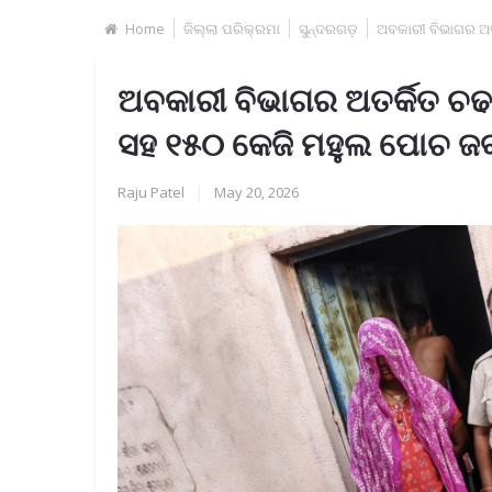
Home
ଜିଲ୍ଲା ପରିକ୍ରମା
ସୁନ୍ଦରଗଡ଼
ଅବକାରୀ ବିଭାଗର ଅତ
ଅବକାରୀ ବିଭାଗର ଅତର୍କିତ ଚଢ
ସହ ୧୫୦ କେଜି ମହୁଲ ପୋଚ ଜ
Raju Patel
|
May 20, 2026