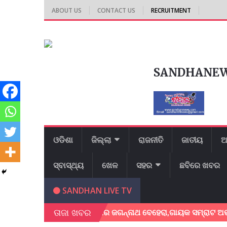
ABOUT US
CONTACT US
RECRUITMENT
SANDHANE
ଓଡିଶା
ଜିଲ୍ଲା
ରାଜନୀତି
ଜାତୀୟ
ଆ
ସ୍ବାସ୍ଥ୍ୟ
ଖେଳ
ସହର
ଛବିରେ ଖବର
SANDHAN LIVE TV
ତାଜା ଖବର
ଗାୟକ ଶେଖର ଜଗନ୍ନାଥ ବେହେରା,ଗାୟକ ସମ୍ରାଟ ଅଭୟ ଚରଣ ସ୍ଵା