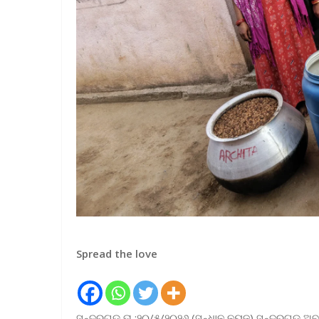
Spread the love
ସୁନ୍ଦରଗଡ ତା :୨୦/୫/୨୦୨୬ (ସନ୍ଧାନ ନ୍ୟୁଜ) ସୁନ୍ଦରଗଡ଼ ଅବ