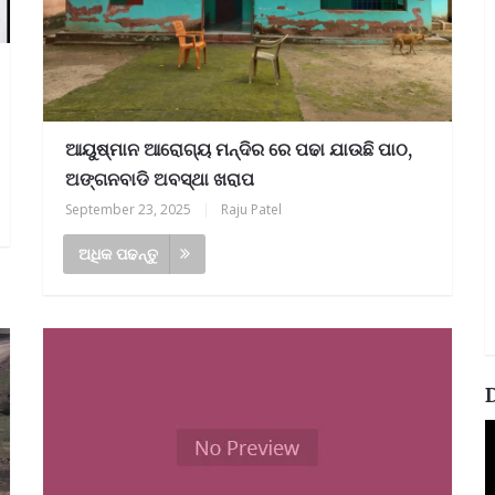
ଆୟୁଷ୍ମାନ ଆରୋଗ୍ୟ ମନ୍ଦିର ରେ ପଢା ଯାଉଛି ପାଠ,
ଅଙ୍ଗନବାଡି ଅବସ୍ଥା ଖରାପ
September 23, 2025
|
Raju Patel
ଅଧିକ ପଢନ୍ତୁ
V
P