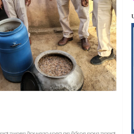
କାରୀ ଅଧିକ୍ଷକ ସିଦ୍ଧେଶ୍ୱର ବେଶ୍ରା ଙ୍କ ନିର୍ଦ୍ଦେଶ କ୍ରମେ ଅବକାରୀ