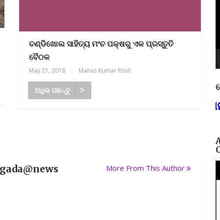
ଚଣ୍ଡିଖୋଲ ସାହିତ୍ୟ ମଂଚ ପକ୍ଷରୁ ଏକ ପ୍ରସ୍ତୁତି
ବୈଠକ
May 21, 2018
|
Manas Kumar Rout
ନ
ଅଧିକ ପଢନ୍ତୁ
୩୭୫,
ଶିକ୍ଷାଗତ ଯୋଗ୍ୟତା: +୩ (ସମ୍ମାନ) ବା ପ.
rgada@news
More From This Author