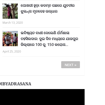
ପୋଖରୀ ହୁଡ଼ା କଦମ୍ବ ଗଛରେ ଯୁବତୀର
ଝୁଲନ୍ତା ମୃତଦେହ ଉଦ୍ଧାର
March 13, 2020
ଭବିଷ୍ୟତ ବାଣୀ ଦେଲେଣି ର୍ଧର୍ମଶାଳା
ତହସିଲଦାର: ଦୁଇ ଦିନ ମଧ୍ୟରେ ଯାଜପୁର
ଜିଲ୍ଲାରେ 100 ରୁ 150 କରୋନା...
April 25, 2020
NEXT »
DIBYADRASANA
ideo
layer