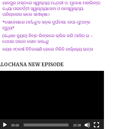
ଯାଜପୁର ଗସ୍ତରେ ସ୍ୱାସ୍ଥ୍ୟ ମନ୍ତ୍ରୀ ଡ. ମୁକେଶ ମହାଲିଙ୍ଗ:
ବନ୍ୟା ପରବର୍ତ୍ତୀ ସ୍ୱାସ୍ଥ୍ୟସେବା ଓ ଜନସ୍ୱାସ୍ଥ୍ୟ
ପରିଚାଳନାର କଲେ ସମୀକ୍ଷା।
*ସୋହେଲାରେ ମର୍ମନ୍ତୁଦ ସଡ଼କ ଦୁର୍ଘଟଣା: ବାପା-ପୁଅଙ୍କ
ମୃତ୍ୟୁ*
(ସନ୍ଧାନ ନ୍ୟୁଜ) ନିମ୍ନ ଲିଙ୍କରେ କ୍ଲିକ କରି ଆଜିର ଇ –
ପେପର ଡାଉନ ଲୋଡ କରନ୍ତୁ
ବୟସ ୬୦ବର୍ଷ ବିତିଗଲାଣି ହେଲେ ମିଳିନି ବାର୍ଦ୍ଧକ୍ୟ ଭତ୍ତା
ALOCHANA NEW EPISODE
ideo
layer
00:00
20:38