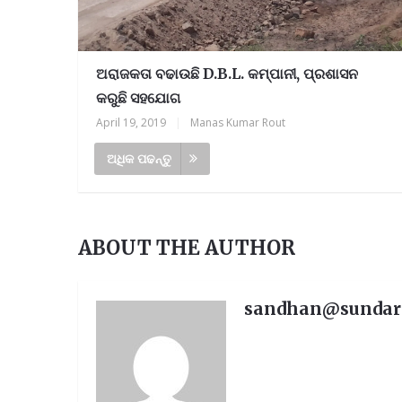
ଅରାଜକତା ବଢାଉଛି D.B.L. କମ୍ପାନୀ, ପ୍ରଶାସନ
କରୁଛି ସହଯୋଗ
April 19, 2019
|
Manas Kumar Rout
ଅଧିକ ପଢନ୍ତୁ
ର ପ୍ରତିନିଧି ଆବଶ୍ୟକ, ଯୋଗାଯୋଗ-୯୪୩୭୮୧୯
ABOUT THE AUTHOR
sandhan@sunda