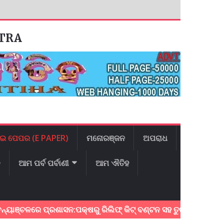
ATRA
ଇ ପେପର (E PAPER)
ମନୋରଞ୍ଜନ
ଅପରାଧ
ଳ
ଆମ ପର୍ବ ପର୍ବାଣୀ
ଆମ ଐତିହ
େ ପ୍ରଶାସନ:ପକ୍ଷରୁ ରିଲିଫ୍ କିଟ୍ ବଣ୍ଟନ ସହ ତୁରନ୍ତ ପୁନରୁଦ୍ଧାର କାର୍ଯ୍ୟ