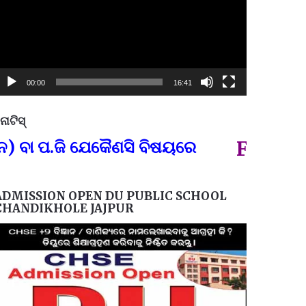
00:00
16:41
ୋଟିସ୍
ପ୍ରତିନି
ଜି ଯେକୈଣସି ବିଷୟରେ
FOR GOVT AN
ADMISSION OPEN DU PUBLIC SCHOOL
CHANDIKHOLE JAJPUR