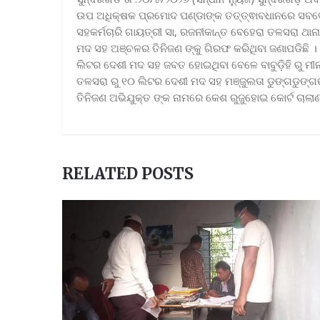
ଉପ ଅଧିକ୍ଷକ ପ୍ରମୋଦ ପଣ୍ଡାଙ୍କ ତତ୍ତ୍ଵାବଧାନରେ ସବଡେଗା ଅ
ସହକର୍ମଚାରି ଗାୟତ୍ରୀ ସା, ରଜନୀକାନ୍ତ ବେହେରା ତଳସରା ଥାନା
ମଦ ସହ ଅଞ୍ଚଳର ତିନିଜଣ ଙ୍କୁ ଗିରଫ କରିଥିବା ଜଣାପଡିଛି । 
ଲିଟର ଦେଶୀ ମଦ ସହ ଜବତ ହୋଇଥିବା ବେଳେ ବାବୁଡ଼ିହି ରୁ ମ
ତଳସରା ରୁ ୧୦ ଲିଟର ଦେଶୀ ମଦ ସହ ମଞ୍ଜୁଲତା ଡୁଙ୍ଗଡୁଙ୍ଗଙ୍
ତିନିଜଣ ଅଭିଯୁକ୍ତ ଙ୍କ ନାମରେ କେଶ ରୁଜୁହୋଇ କୋର୍ଟ ଚାଲାଣ
RELATED POSTS