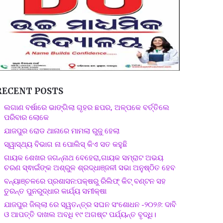
RECENT POSTS
ଲଗାଣ ବର୍ଷାରେ ଭାଙ୍ଗିଲା ଗୃହର ଛପର, ଅଳ୍ପକେ ବର୍ତ୍ତିଲେ
ପରିବାର ଲୋକେ
ଯାଜପୁର ରୋଡ ଥାନାରେ ମାମଲା ରୁଜୁ ହେଲା
ସ୍ୱାସ୍ଥ୍ୟ ବିଭାଗ ନା ପୋଲିସ୍ କିଏ ସତ କହୁଛି
ଗାୟକ ଶେଖର ଜଗନ୍ନାଥ ବେହେରା,ଗାୟକ ସମ୍ରାଟ ଅଭୟ
ଚରଣ ସ୍ଵାଇଁଙ୍କ ଅଶ୍ରୁଳ ଶ୍ରଦ୍ଧାଞ୍ଜଳୀ ସଭା ଅନୁଷ୍ଠିତ ହେବ
ବନ୍ୟାଞ୍ଚଳରେ ପ୍ରଶାସନ:ପକ୍ଷରୁ ରିଲିଫ୍ କିଟ୍ ବଣ୍ଟନ ସହ
ତୁରନ୍ତ ପୁନରୁଦ୍ଧାର କାର୍ଯ୍ୟ ସମୀକ୍ଷା
ଯାଜପୁର ଜିଲ୍ଲା ରେ ସ୍ୱତନ୍ତ୍ର ସଘନ ସଂଶୋଧନ -୨୦୨୬: ଦାବି
ଓ ଆପତ୍ତି ଦାଖଲ ଅବଧି ୧୯ ଅଗଷ୍ଟ ପର୍ଯ୍ୟନ୍ତ ବୃଦ୍ଧି।