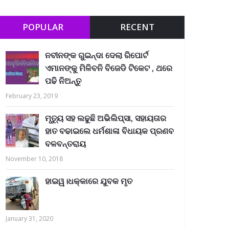
POPULAR
RECENT
ନବୀନଙ୍କ ଗୁଇନ୍ଦା ଦେଲା ରିପୋର୍ଟ
ଏମାନଙ୍କୁ ମିଳିବନି ବିଜେଡି ଟିକେଟ , ଥରେ
ପଢି ନିଅନ୍ତୁ
February 23, 2019
ମୃତ୍ୟୁ ସହ ଲଢୁଛି ଅଭିଲିପ୍ସା, ସହାୟତାର
ହାତ ବଢାଇଲେ ଧର୍ମଶାଳା ବିଧାୟକ ପ୍ରଣବ
ବଳବନ୍ତରାୟ
November 10, 2018
ହାଇୱ।ଧକ୍କାରେ ଯୁବକ ମୃତ
January 31, 2020