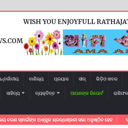
WISH YOU ENJOYFULL RATHAJ
WS.COM
ନ୍ତର୍ଜାତୀୟ
ବାଣିଜ୍ୟ
ପ୍ରୟାସ
ସୀଡ୍
ଭିଡ଼ିଓ ଖବର
ସାହିତ୍ୟ
ବ୍ୟକ୍ତିତ୍ବ
ଆପଣଙ୍କ ରିପୋର୍ଟ
ରାଶିଫ
ଇଁଙ୍କ ଅଶ୍ରୁଳ ଶ୍ରଦ୍ଧାଞ୍ଜଳୀ ସଭା ଅନୁଷ୍ଠିତ ହେବ
ବନ୍ୟାଞ୍ଚଳର