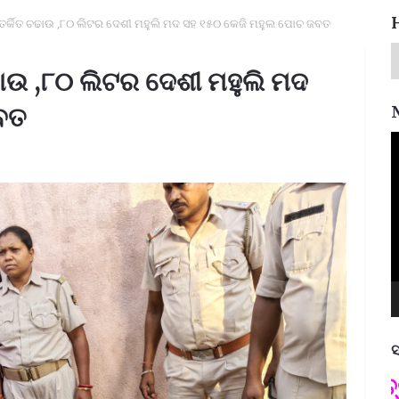
ର୍କିତ ଚଢାଉ ,୮୦ ଲିଟର ଦେଶୀ ମହୁଲି ମଦ ସହ ୧୫୦ କେଜି ମହୁଲ ପୋଚ ଜବତ
ାଉ ,୮୦ ଲିଟର ଦେଶୀ ମହୁଲି ମଦ
ବତ
V
P
ସ
ପଦ୍ମଶ୍ରୀ ଜୟନ୍ତ ମହାପାତ୍ର