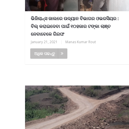
ଭିଜିଲାନ୍ସ ଜାଲରେ ଉଦ୍ୟାନ ବିଭାଗର ଓଭରସିୟର :
ବିଲ୍ କରାଇଦେବା ପାଇଁ ୧୦ହଜାର ଟଙ୍କା ଲାଞ୍ଚ
ନେବାବେଳେ ଗିରଫ
January 21, 2021
|
Manas Kumar Rout
ଅଧିକ ପଢନ୍ତୁ