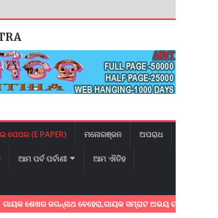
ATRA
ଇ ପେପର (E PAPER)
ମନୋରଞ୍ଜନ
ଅପରାଧ
ଳ
ଆମ ପର୍ବ ପର୍ବାଣୀ
ଆମ ଐତିହ
ଶେଖର ଜଗନ୍ନାଥ ବେହେରା,ଗାୟକ ସମ୍ରାଟ ଅଭୟ ଚରଣ ସ୍ଵାଇଁଙ୍କ ଅଶ୍ରୁଳ 