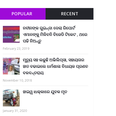
POPULAR
RECENT
ନବୀନଙ୍କ ଗୁଇନ୍ଦା ଦେଲା ରିପୋର୍ଟ
ଏମାନଙ୍କୁ ମିଳିବନି ବିଜେଡି ଟିକେଟ , ଥରେ
ପଢି ନିଅନ୍ତୁ
February 23, 2019
ମୃତ୍ୟୁ ସହ ଲଢୁଛି ଅଭିଲିପ୍ସା, ସହାୟତାର
ହାତ ବଢାଇଲେ ଧର୍ମଶାଳା ବିଧାୟକ ପ୍ରଣବ
ବଳବନ୍ତରାୟ
November 10, 2018
ହାଇୱ।ଧକ୍କାରେ ଯୁବକ ମୃତ
January 31, 2020