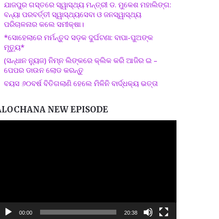
ଯାଜପୁର ଗସ୍ତରେ ସ୍ୱାସ୍ଥ୍ୟ ମନ୍ତ୍ରୀ ଡ. ମୁକେଶ ମହାଲିଙ୍ଗ:
ବନ୍ୟା ପରବର୍ତ୍ତୀ ସ୍ୱାସ୍ଥ୍ୟସେବା ଓ ଜନସ୍ୱାସ୍ଥ୍ୟ
ପରିଚାଳନାର କଲେ ସମୀକ୍ଷା।
*ସୋହେଲାରେ ମର୍ମନ୍ତୁଦ ସଡ଼କ ଦୁର୍ଘଟଣା: ବାପା-ପୁଅଙ୍କ
ମୃତ୍ୟୁ*
(ସନ୍ଧାନ ନ୍ୟୁଜ) ନିମ୍ନ ଲିଙ୍କରେ କ୍ଲିକ କରି ଆଜିର ଇ –
ପେପର ଡାଉନ ଲୋଡ କରନ୍ତୁ
ବୟସ ୬୦ବର୍ଷ ବିତିଗଲାଣି ହେଲେ ମିଳିନି ବାର୍ଦ୍ଧକ୍ୟ ଭତ୍ତା
ALOCHANA NEW EPISODE
ideo
layer
00:00
20:38