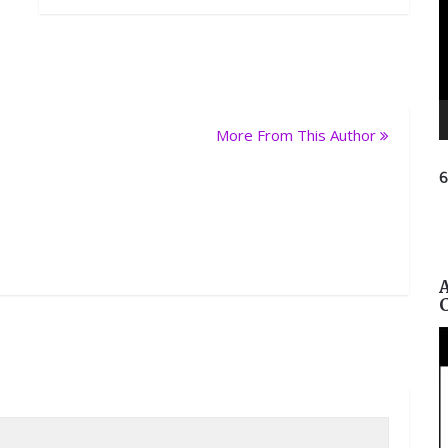
More From This Author
ନ
ପ