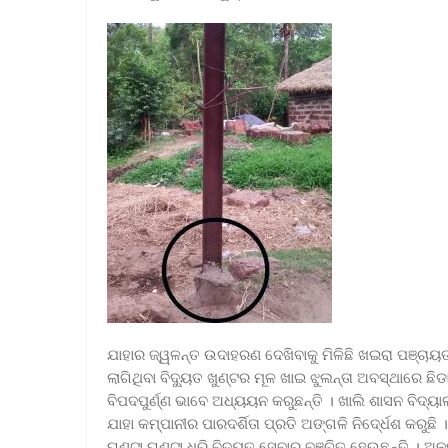
ଯାହାର ଜ୍ୱଳନ୍ତ ଉଦାହରଣ ଦେଖିବାକୁ ମିଳିଛି ଖଇରା ପଞ୍ଚାୟ
ଲାଗିଥିବା ବିଦୁ୍ୟତ ଖୁଣ୍ଟର ମୂଳ ଖାଇ ଝୁଲନ୍ତା ଅବସ୍ଥାରେ ଛ
ବିପଦପୁର୍ଣ୍ଣ ଭାବେ ଅଧ୍ୟୟନ କରୁଛନ୍ତି । ଖାଲି ଶାସନ ବିଦ୍ୟା
ଯାହା କମ୍ପାନୀର ପାରଦର୍ଶିତା ପ୍ରତି ଅଙ୍ଗଳି ନିଦେ୍ର୍ଧଶ କ
ଘଣ୍ଟା ଘଣ୍ଟା ଧରି ବିଦୁ୍ୟତ ସେବାରୁ ବଞ୍ଚିତ ହେଉଛନ୍ତି । ଅନୁ