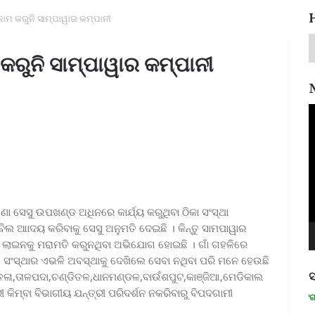
 କାମ କରୁନି ସାମ୍ପାୱାର କମ୍ପାନୀ
 କରୁନି ସାମ୍ପାୱାର କମ୍ପାନୀ
V
P
ା ସେସୁ ଉପଖଣ୍ଡ ଅଧିନରେ କାର୍ଯ୍ୟ କରୁଥିବା ଠିକା ସଂସ୍ଥା
ିଲ ଆାଦୟ କରିବାକୁ ସେସୁ ଅନୁମତି ଦେଇଛି । କିନ୍ତୁ ସାମପାୱାର
 ଲାଇନକୁ ମରାମତି କରୁନଥିବା ଅଭିଯୋଗ ହୋଇଛି । ଗାଁ ଗହଳିରେ
। ସଂସ୍ଥାର ଏଭଳି ଅବସ୍ଥାକୁ ଦେଖିଲେ ସେବା ନଥିବା ପରି ମନେ ହେଉଛି
ସ
ତଳା,ତାଳପଦା,ଚଣ୍ଡିତଳ,ଧାନମଣ୍ଡଳ,ବାଉଁଶପୁଟ,କାଞ୍ଜିଆ,ମେଡିକାଲ
 କିମ୍ବା ବିଭାଗୀୟ ଯନ୍ତ୍ରୀ ପରିଦର୍ଶନ ନକରିବାରୁ ବିପଦଗାମୀ
ମନେ ପଡନ୍ତି: ସ୍ୱାଧୀନତା ସଂଗ୍ରାମୀ