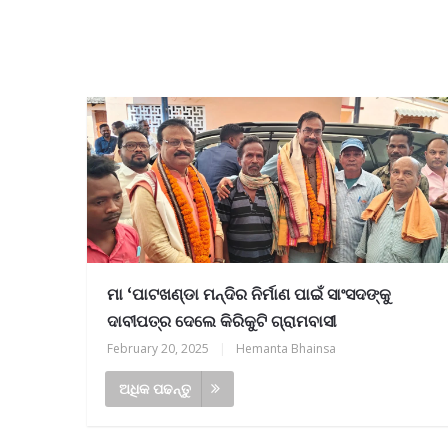
ମା ‘ପାଟଖଣ୍ଡା ମନ୍ଦିର ନିର୍ମାଣ ପାଇଁ ସାଂସଦଙ୍କୁ
ଦାବୀପତ୍ର ଦେଲେ କିରିକୁଟି ଗ୍ରାମବାସୀ
February 20, 2025
|
Hemanta Bhainsa
ଅଧିକ ପଢନ୍ତୁ