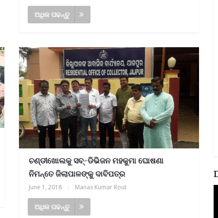
ଅଧିକ ପଢନ୍ତୁ
ଚଣ୍ଡୀଖୋଲକୁ ସବ୍-ଡିଭିଜନ ମହକୁମା ଘୋଷଣା
ନିମନ୍ତେ ଜିଲାପାଳଙ୍କୁ ଦାବିପତ୍ର
June 1, 2018
|
Manas Kumar Rout
V
P
ଅଧିକ ପଢନ୍ତୁ