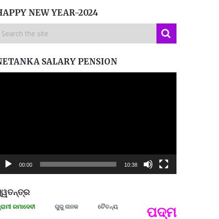
HAPPY NEW YEAR-2024
NETANKA SALARY PENSION
ideo
layer
00:00
10:38
୍ୱତନ୍ତ୍ର
 ରମାଦେବୀ
ଗୁରୁ ନାନକ
ଚୈତନ୍ୟ
ପଦ୍ମଶ୍ରୀ ଜୟନ୍
ପ୍ରତ୍
Budd
ପରାଧୀ