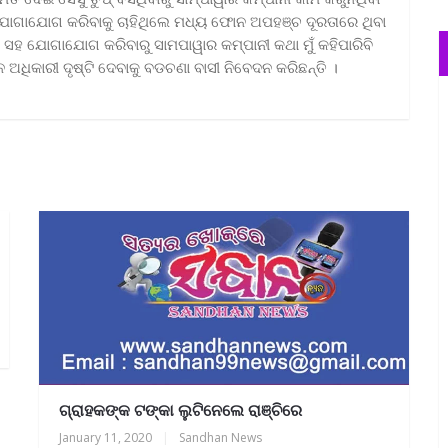
ୋଗାଯୋଗ କରିବାକୁ ଚାହିଥିଲେ ମଧ୍ୟ ଫୋନ ଅପହଞ୍ଚ ଦୂରତାରେ ଥିବା
ସହ ଯୋଗାଯୋଗ କରିବାରୁ ସାମପାୱାର କମ୍ପାନୀ କଥା ମୁଁ କହିପାରିବି
 ଅଧିକାରୀ ଦୃଷ୍ଟି ଦେବାକୁ ବଡଚଣା ବାସୀ ନିବେଦନ କରିଛନ୍ତି ।
ଗ୍ରାହକଙ୍କ ଟଙ୍କା ଲୁଟିନେଲେ ରାଞ୍ଚିରେ
January 11, 2020
|
Sandhan News