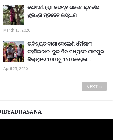
ପୋଖରୀ ହୁଡ଼ା କଦମ୍ବ ଗଛରେ ଯୁବତୀର
ଝୁଲନ୍ତା ମୃତଦେହ ଉଦ୍ଧାର
March 13, 2020
ଭବିଷ୍ୟତ ବାଣୀ ଦେଲେଣି ର୍ଧର୍ମଶାଳା
ତହସିଲଦାର: ଦୁଇ ଦିନ ମଧ୍ୟରେ ଯାଜପୁର
ଜିଲ୍ଲାରେ 100 ରୁ 150 କରୋନା...
April 25, 2020
NEXT »
DIBYADRASANA
ideo
layer