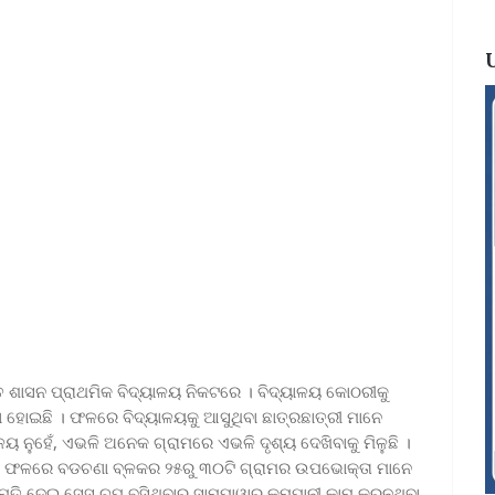
ତ ଶାସନ ପ୍ରାଥମିକ ବିଦ୍ୟାଳୟ ନିକଟରେ । ବିଦ୍ୟାଳୟ କୋଠରୀକୁ
ିଡା ହୋଇଛି । ଫଳରେ ବିଦ୍ୟାଳୟକୁ ଆସୁଥିବା ଛାତ୍ରଛାତ୍ରୀ ମାନେ
ଳୟ ନୁହେଁ, ଏଭଳି ଅନେକ ଗ୍ରାମରେ ଏଭଳି ଦୃଶ୍ୟ ଦେଖିବାକୁ ମିଳୁଛି ।
ରୁଛି । ଫଳରେ ବଡଚଣା ବ୍ଳକର ୨୫ରୁ ୩୦ଟି ଗ୍ରାମର ଉପଭୋକ୍ତା ମାନେ
ମତି ଦେଇ ସେସୁ ଚୁପ୍ ବସିଥିବାରୁ ସାମ୍ପାୱାର କମ୍ପାନୀ କାମ କରୁନଥିବା