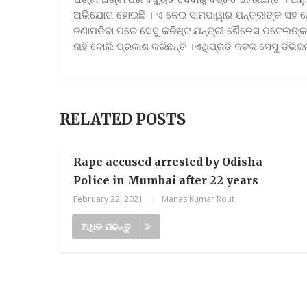
ଅଭିଯୋଗ ହୋଇଛି । ଏ ନେଇ ସାମପାୱାର ଯନ୍ତ୍ରୀଙ୍କ ସହ ଯ
ଜଣାପଡିବା ପରେ ସେସୁ କନିଷ୍ଟ ଯନ୍ତ୍ରୀ ଶୈଳେସ ପଟେଲଙ୍କ 
ନାହି ବୋଲି ପ୍ରକାଶ କରିଛନ୍ତି ।ଏଥିପ୍ରତି କଟକ ସେସୁ ଡିଭିଜନ
RELATED POSTS
Rape accused arrested by Odisha
Police in Mumbai after 22 years
February 22, 2021
|
Manas Kumar Rout
ଅଧିକ ପଢନ୍ତୁ