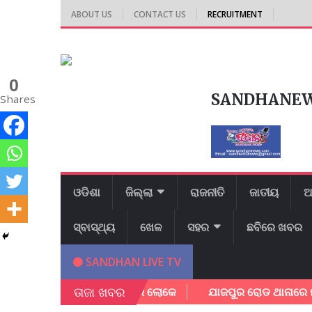
ABOUT US
CONTACT US
RECRUITMENT
0
SANDHANE
Shares
ଓଡିଶା
ଜିଲ୍ଲା
ରାଜନୀତି
ଜାତୀୟ
ଆ
ସ୍ବାସ୍ଥ୍ୟ
ଖେଳ
ସହର
ଛବିରେ ଖବର
SANDHAN LIVE TV
ତାଜା ଖବର
ଳ୍ପକେ ବର୍ତ୍ତିଲେ ପରିବାର ଲୋକେ
ଯାଜପୁର ରୋଡ ଥାନାରେ ମାମଲା ରୁ