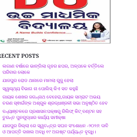
RECENT POSTS
ଲଗାଣ ବର୍ଷାରେ ଭାଙ୍ଗିଲା ଗୃହର ଛପର, ଅଳ୍ପକେ ବର୍ତ୍ତିଲେ
ପରିବାର ଲୋକେ
ଯାଜପୁର ରୋଡ ଥାନାରେ ମାମଲା ରୁଜୁ ହେଲା
ସ୍ୱାସ୍ଥ୍ୟ ବିଭାଗ ନା ପୋଲିସ୍ କିଏ ସତ କହୁଛି
ଗାୟକ ଶେଖର ଜଗନ୍ନାଥ ବେହେରା,ଗାୟକ ସମ୍ରାଟ ଅଭୟ
ଚରଣ ସ୍ଵାଇଁଙ୍କ ଅଶ୍ରୁଳ ଶ୍ରଦ୍ଧାଞ୍ଜଳୀ ସଭା ଅନୁଷ୍ଠିତ ହେବ
ବନ୍ୟାଞ୍ଚଳରେ ପ୍ରଶାସନ:ପକ୍ଷରୁ ରିଲିଫ୍ କିଟ୍ ବଣ୍ଟନ ସହ
ତୁରନ୍ତ ପୁନରୁଦ୍ଧାର କାର୍ଯ୍ୟ ସମୀକ୍ଷା
ଯାଜପୁର ଜିଲ୍ଲା ରେ ସ୍ୱତନ୍ତ୍ର ସଘନ ସଂଶୋଧନ -୨୦୨୬: ଦାବି
ଓ ଆପତ୍ତି ଦାଖଲ ଅବଧି ୧୯ ଅଗଷ୍ଟ ପର୍ଯ୍ୟନ୍ତ ବୃଦ୍ଧି।