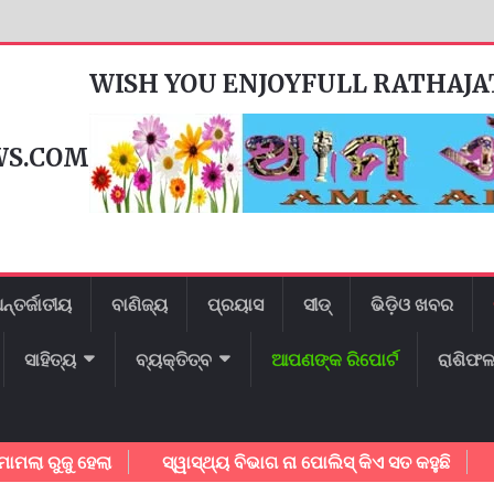
WISH YOU ENJOYFULL RATHAJ
WS.COM
ନ୍ତର୍ଜାତୀୟ
ବାଣିଜ୍ୟ
ପ୍ରୟାସ
ସୀଡ୍
ଭିଡ଼ିଓ ଖବର
ସାହିତ୍ୟ
ବ୍ୟକ୍ତିତ୍ବ
ଆପଣଙ୍କ ରିପୋର୍ଟ
ରାଶିଫ
ଜୁ ହେଲା
ସ୍ୱାସ୍ଥ୍ୟ ବିଭାଗ ନା ପୋଲିସ୍ କିଏ ସତ କହୁଛି
ଗାୟକ 