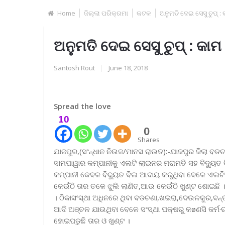
Home
ଜିଲ୍ଲା ପରିକ୍ରମା
କଟକ
ଅନୁମତି ଦେଇ ସେସୁ ଚୁପ୍ :
ଅନୁମତି ଦେଇ ସେସୁ ଚୁପ୍ : କାମ
Santosh Rout
|
June 18, 2018
Spread the love
10
0
Shares
ଯାଜପୁର,(ସଂନ୍ଧାନ ନିଉଜ/ମାନସ ରାଉତ):-ଯାଜପୁର ଜିଲା ବଡଚଣ
ସାମପାୱାର କମ୍ପାନୀକୁ ଏଲଟି ଲାଇନର ମରାମତି ସହ ବିଦୁ୍ୟତ ବ
କମ୍ପାନୀ କେବଳ ବିଦୁ୍ୟତ ବିଲ ଆଦାୟ କରୁଥିବା ବେଳେ ଏଲଟି
କେଉଁଠି ତାର ତଳେ ଝୁଲି ଲାଣିତ,ଆଉ କେଉଁଠି ଖୁଣ୍ଟ ଶୋଇଛି 
। ଠିକାସଂସ୍ଥା ଅଧିନରେ ଥିବା ବଡଚଣା,ଖଇରା,ଦେଉଳକୁର,ବନ୍
ଆଦି ଅଞ୍ଚଳ ଯାଉଥିବା ବେଳେ ସଂସ୍ଥା ପକ୍ଷରୁ କøଣସି କର୍ମ·ରୀ
ହୋଇପଡୁଛି ତାର ଓ ଖୁଣ୍ଟ ।