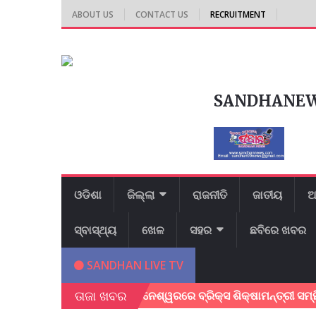
ABOUT US
CONTACT US
RECRUITMENT
SANDHANE
ଓଡିଶା
ଜିଲ୍ଲା
ରାଜନୀତି
ଜାତୀୟ
ଆ
ସ୍ବାସ୍ଥ୍ୟ
ଖେଳ
ସହର
ଛବିରେ ଖବର
SANDHAN LIVE TV
ତାଜା ଖବର
ବ ଚାଷୀ ର ମୃତ
ଭୁବନେଶ୍ୱରରେ ବ୍ରିକ୍ସ ଶିକ୍ଷାମନ୍ତ୍ରୀ ସମ୍ମିଳନୀ ଅ