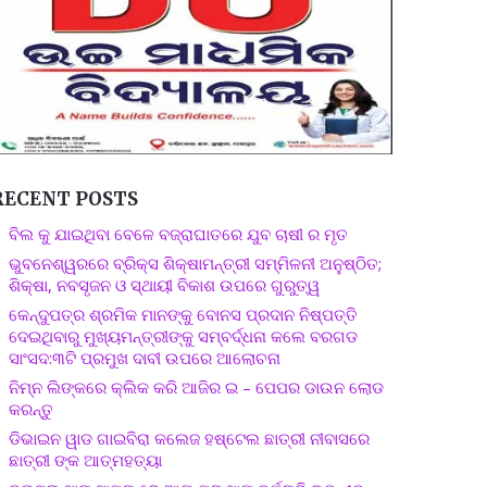
RECENT POSTS
ବିଲ କୁ ଯାଇଥିବା ବେଳେ ବଜ୍ରାଘାତରେ ଯୁବ ଚାଷୀ ର ମୃତ
ଭୁବନେଶ୍ୱରରେ ବ୍ରିକ୍ସ ଶିକ୍ଷାମନ୍ତ୍ରୀ ସମ୍ମିଳନୀ ଅନୁଷ୍ଠିତ;
ଶିକ୍ଷା, ନବସୃଜନ ଓ ସ୍ଥାୟୀ ବିକାଶ ଉପରେ ଗୁରୁତ୍ୱ
କେନ୍ଦୁପତ୍ର ଶ୍ରମିକ ମାନଙ୍କୁ ବୋନସ ପ୍ରଦାନ ନିଷ୍ପତ୍ତି
ଦେଇଥିବାରୁ ମୁଖ୍ୟମନ୍ତ୍ରୀଙ୍କୁ ସମ୍ବର୍ଦ୍ଧନା କଲେ ବରଗଡ
ସାଂସଦ:୩ଟି ପ୍ରମୁଖ ଦାବୀ ଉପରେ ଆଲୋଚନା
ନିମ୍ନ ଲିଙ୍କରେ କ୍ଲିକ କରି ଆଜିର ଇ – ପେପର ଡାଉନ ଲୋଡ
କରନ୍ତୁ
ଡିଭାଇନ ୱାଡ ଗାଇବିରା କଲେଜ ହଷ୍ଟେଲ ଛାତ୍ରୀ ନୀବାସରେ
ଛାତ୍ରୀ ଙ୍କ ଆତ୍ମହତ୍ୟା