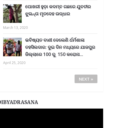
ପୋଖରୀ ହୁଡ଼ା କଦମ୍ବ ଗଛରେ ଯୁବତୀର
ଝୁଲନ୍ତା ମୃତଦେହ ଉଦ୍ଧାର
March 13, 2020
ଭବିଷ୍ୟତ ବାଣୀ ଦେଲେଣି ର୍ଧର୍ମଶାଳା
ତହସିଲଦାର: ଦୁଇ ଦିନ ମଧ୍ୟରେ ଯାଜପୁର
ଜିଲ୍ଲାରେ 100 ରୁ 150 କରୋନା...
April 25, 2020
NEXT »
DIBYADRASANA
ideo
layer