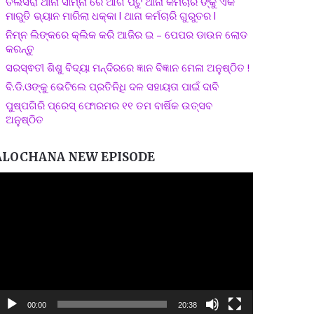
ତଲସରା ଥାନା ସାମ୍ନା ରେ ଆଗ ପଟୁ ଥାନା କର୍ମଚାରି ଙ୍କୁ ଏକ
ମାରୁତି ଭ୍ୟାନ ମାରିଲା ଧକ୍କା l ଥାନା କର୍ମଚାରି ଗୁରୁତର l
ନିମ୍ନ ଲିଙ୍କରେ କ୍ଲିକ କରି ଆଜିର ଇ – ପେପର ଡାଉନ ଲୋଡ
କରନ୍ତୁ
ସରସ୍ଵତୀ ଶିଶୁ ବିଦ୍ୟା ମନ୍ଦିରରେ ଜ୍ଞାନ ବିଜ୍ଞାନ ମେଳା ଅନୁଷ୍ଠିତ !
ବି.ଡି.ଓଙ୍କୁ ଭେଟିଲେ ପ୍ରତିନିଧି ଦଳ ସହାୟତା ପାଇଁ ଦାବି
ପୁଷ୍ପଗିରି ପ୍ରେସ୍ ଫୋରମର ୧୧ ତମ ବାର୍ଷିକ ଉତ୍ସବ
ଅନୁଷ୍ଠିତ
ALOCHANA NEW EPISODE
ideo
layer
00:00
20:38