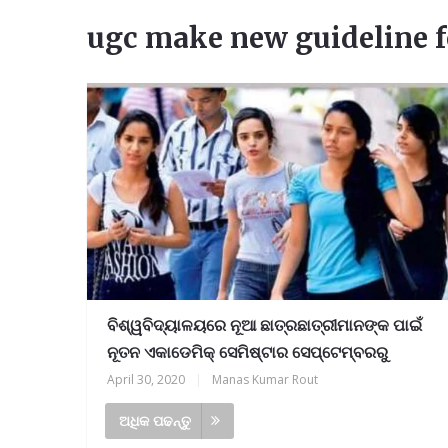
ugc make new guideline f
ବିଶ୍ୱବିଦ୍ୟାଳୟରେ ନୂଆ ଛାତ୍ରଛାତ୍ରୀମାନଙ୍କ ପାଇଁ
ନୂତନ ଏକାଡେମିକ୍ ସେମିଷ୍ଟାର ସେପ୍ଟେମ୍ବରରୁ
April 30, 2020
|
Manas Kumar Rout
ଅଧିକ ପଢନ୍ତୁ