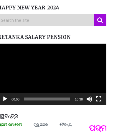
HAPPY NEW YEAR-2024
NETANKA SALARY PENSION
ideo
layer
00:00
10:38
୍ୱତନ୍ତ୍ର
 ରମାଦେବୀ
ଗୁରୁ ନାନକ
ଚୈତନ୍ୟ
ପଦ୍ମଶ୍ରୀ ଜୟନ୍
ପ୍ରତ୍
Budd
ପରାଧୀ