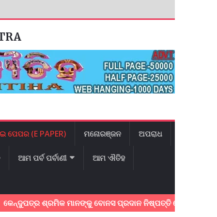
ATRA
ଇ ପେପର (E PAPER)
ମନୋରଞ୍ଜନ
ଅପରାଧ
ଳ
ଆମ ପର୍ବ ପର୍ବାଣୀ
ଆମ ଐତିହ
ୁପତ୍ର ଶ୍ରମିକ ମାନଙ୍କୁ ବୋନସ ପ୍ରଦାନ ନିଷ୍ପତ୍ତି ଦେଇଥିବାରୁ ମୁଖ୍ୟମନ