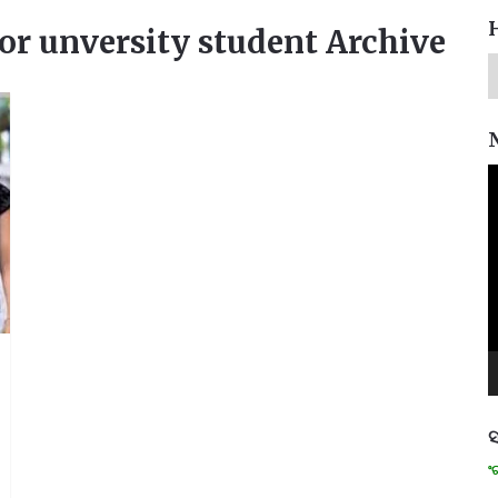
or unversity student Archive
V
P
ସ
ମନେ ପଡନ୍ତି: ସ୍ୱାଧୀନତା ସଂଗ୍ରାମୀ