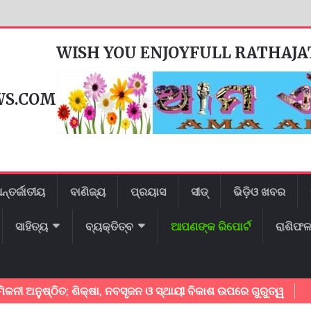
WISH YOU ENJOYFULL RATHAJ
WS.COM
ନ୍ତର୍ଜାତୀୟ
ବାଣିଜ୍ୟ
ପ୍ରୟାସ
ସୀଡ୍
ଭିଡ଼ିଓ ଖବର
ସାହିତ୍ୟ
ବ୍ୟକ୍ତିତ୍ବ
ଆପଣଙ୍କ ରିପୋର୍ଟ
ରାଶିଫ
ନୁଷ୍ଠିତ; ଶିକ୍ଷା, ନବସୃଜନ ଓ ସ୍ଥାୟୀ ବିକାଶ ଉପରେ ଗୁରୁତ୍ୱ
କେନ୍ଦ