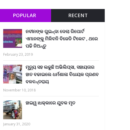
POPULAR
RECENT
ନବୀନଙ୍କ ଗୁଇନ୍ଦା ଦେଲା ରିପୋର୍ଟ
ଏମାନଙ୍କୁ ମିଳିବନି ବିଜେଡି ଟିକେଟ , ଥରେ
ପଢି ନିଅନ୍ତୁ
February 23, 2019
ମୃତ୍ୟୁ ସହ ଲଢୁଛି ଅଭିଲିପ୍ସା, ସହାୟତାର
ହାତ ବଢାଇଲେ ଧର୍ମଶାଳା ବିଧାୟକ ପ୍ରଣବ
ବଳବନ୍ତରାୟ
November 10, 2018
ହାଇୱ।ଧକ୍କାରେ ଯୁବକ ମୃତ
January 31, 2020