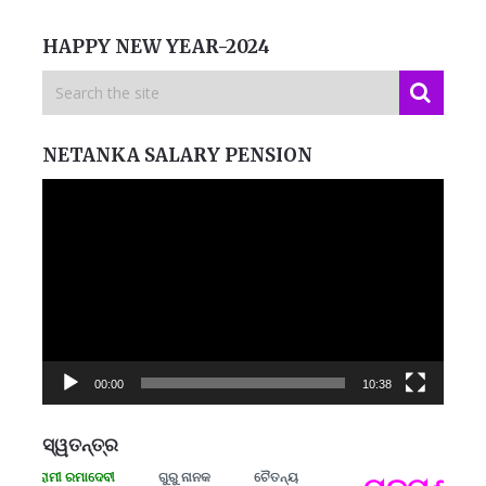
HAPPY NEW YEAR-2024
NETANKA SALARY PENSION
Video
Player
00:00
10:38
ସ୍ୱତନ୍ତ୍ର
 ସଂଗ୍ରାମୀ ରମାଦେବୀ
ଗୁରୁ ନାନକ
ଚୈତନ୍ୟ