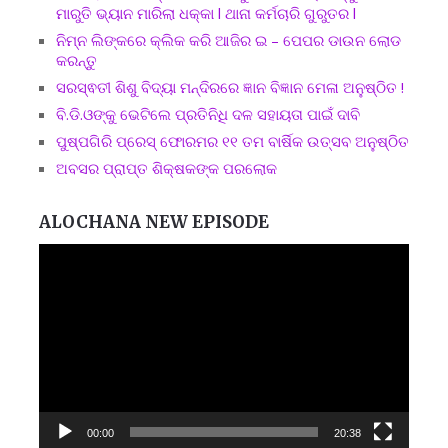
ମାରୁତି ଭ୍ୟାନ ମାରିଲା ଧକ୍କା l ଥାନା କର୍ମଚାରି ଗୁରୁତର l
ନିମ୍ନ ଲିଙ୍କରେ କ୍ଲିକ କରି ଆଜିର ଇ – ପେପର ଡାଉନ ଲୋଡ
କରନ୍ତୁ
ସରସ୍ଵତୀ ଶିଶୁ ବିଦ୍ୟା ମନ୍ଦିରରେ ଜ୍ଞାନ ବିଜ୍ଞାନ ମେଳା ଅନୁଷ୍ଠିତ !
ବି.ଡି.ଓଙ୍କୁ ଭେଟିଲେ ପ୍ରତିନିଧି ଦଳ ସହାୟତା ପାଇଁ ଦାବି
ପୁଷ୍ପଗିରି ପ୍ରେସ୍ ଫୋରମର ୧୧ ତମ ବାର୍ଷିକ ଉତ୍ସବ ଅନୁଷ୍ଠିତ
ଅବସର ପ୍ରାପ୍ତ ଶିକ୍ଷକଙ୍କ ପରଲୋକ
ALOCHANA NEW EPISODE
Video
Player
00:00
20:38