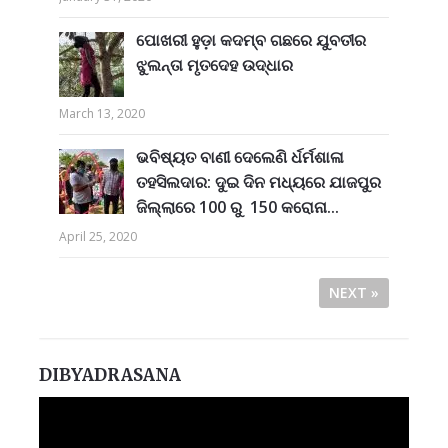
ପୋଖରୀ ହୁଡ଼ା କଦମ୍ବ ଗଛରେ ଯୁବତୀର
ଝୁଲନ୍ତା ମୃତଦେହ ଉଦ୍ଧାର
March 13, 2020
ଭବିଷ୍ୟତ ବାଣୀ ଦେଲେଣି ର୍ଧର୍ମଶାଳା
ତହସିଲଦାର: ଦୁଇ ଦିନ ମଧ୍ୟରେ ଯାଜପୁର
ଜିଲ୍ଲାରେ 100 ରୁ 150 କରୋନା...
April 25, 2020
NEXT »
DIBYADRASANA
Video
Player