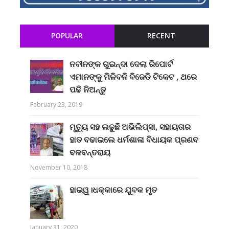
POPULAR
RECENT
ନବୀନଙ୍କ ଗୁଇନ୍ଦା ଦେଲା ରିପୋର୍ଟ
ଏମାନଙ୍କୁ ମିଳିବନି ବିଜେଡି ଟିକେଟ , ଥରେ
ପଢି ନିଅନ୍ତୁ
February 23, 2019
ମୃତ୍ୟୁ ସହ ଲଢୁଛି ଅଭିଲିପ୍ସା, ସହାୟତାର
ହାତ ବଢାଇଲେ ଧର୍ମଶାଳା ବିଧାୟକ ପ୍ରଣବ
ବଳବନ୍ତରାୟ
November 10, 2018
ହାଇୱ।ଧକ୍କାରେ ଯୁବକ ମୃତ
January 31, 2020