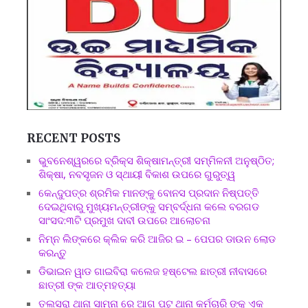
RECENT POSTS
ଭୁବନେଶ୍ୱରରେ ବ୍ରିକ୍ସ ଶିକ୍ଷାମନ୍ତ୍ରୀ ସମ୍ମିଳନୀ ଅନୁଷ୍ଠିତ;
ଶିକ୍ଷା, ନବସୃଜନ ଓ ସ୍ଥାୟୀ ବିକାଶ ଉପରେ ଗୁରୁତ୍ୱ
କେନ୍ଦୁପତ୍ର ଶ୍ରମିକ ମାନଙ୍କୁ ବୋନସ ପ୍ରଦାନ ନିଷ୍ପତ୍ତି
ଦେଇଥିବାରୁ ମୁଖ୍ୟମନ୍ତ୍ରୀଙ୍କୁ ସମ୍ବର୍ଦ୍ଧନା କଲେ ବରଗଡ
ସାଂସଦ:୩ଟି ପ୍ରମୁଖ ଦାବୀ ଉପରେ ଆଲୋଚନା
ନିମ୍ନ ଲିଙ୍କରେ କ୍ଲିକ କରି ଆଜିର ଇ – ପେପର ଡାଉନ ଲୋଡ
କରନ୍ତୁ
ଡିଭାଇନ ୱାଡ ଗାଇବିରା କଲେଜ ହଷ୍ଟେଲ ଛାତ୍ରୀ ନୀବାସରେ
ଛାତ୍ରୀ ଙ୍କ ଆତ୍ମହତ୍ୟା
ତଲସରା ଥାନା ସାମ୍ନା ରେ ଆଗ ପଟୁ ଥାନା କର୍ମଚାରି ଙ୍କୁ ଏକ