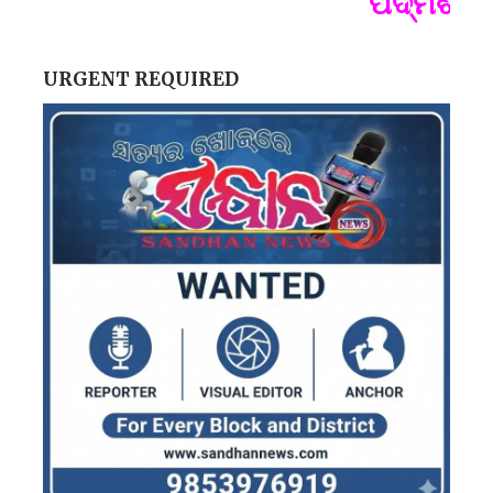
ପଦ୍ମଶ୍ରୀ 
ପ
B
ପ
URGENT REQUIRED