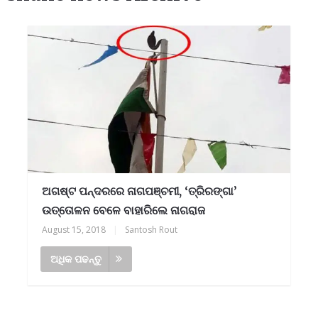
ଅଗଷ୍ଟ ପନ୍ଦରରେ ନାଗପଞ୍ଚମୀ, ‘ତ୍ରିରଙ୍ଗା’
ଉତ୍ତୋଳନ ବେଳେ ବାହାରିଲେ ନାଗରାଜ
August 15, 2018
|
Santosh Rout
ଅଧିକ ପଢନ୍ତୁ