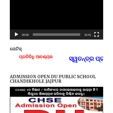
00:00
16:41
ନୋଟିସ୍
ପ୍ରତିନିଧି ଆବଶ୍ୟକ
ସ୍ୱତନ୍ତ୍ର ପ୍ରତିନ
F
ADMISSION OPEN DU PUBLIC SCHOOL
CHANDIKHOLE JAJPUR