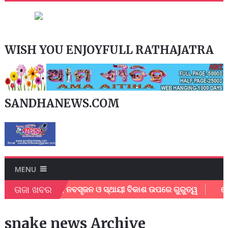
WISH YOU ENJOYFULL RATHAJATRA
SANDHANEWS.COM
MENU
ତାଜା ଖବର
ଅନୁଷ୍ଠିତ; ଶିକ୍ଷା, ନବସୃଜନ ଓ ସ୍ଥାୟୀ ବିକାଶ ଉପରେ ଗୁରୁତ୍ୱ
କେନ୍
snake news Archive