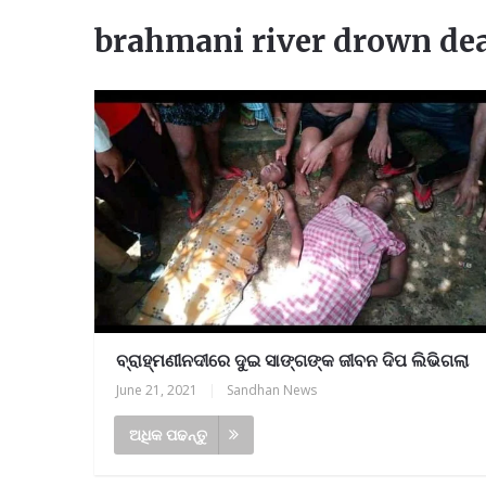
brahmani river drown de
ବ୍ରାହ୍ମଣୀନଦୀରେ ଦୁଇ ସାଙ୍ଗଙ୍କ ଜୀବନ ଦିପ ଲିଭିଗଲା
June 21, 2021
|
Sandhan News
ଅଧିକ ପଢନ୍ତୁ