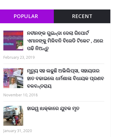
POPULAR
RECENT
ନବୀନଙ୍କ ଗୁଇନ୍ଦା ଦେଲା ରିପୋର୍ଟ
ଏମାନଙ୍କୁ ମିଳିବନି ବିଜେଡି ଟିକେଟ , ଥରେ
ପଢି ନିଅନ୍ତୁ
February 23, 2019
ମୃତ୍ୟୁ ସହ ଲଢୁଛି ଅଭିଲିପ୍ସା, ସହାୟତାର
ହାତ ବଢାଇଲେ ଧର୍ମଶାଳା ବିଧାୟକ ପ୍ରଣବ
ବଳବନ୍ତରାୟ
November 10, 2018
ହାଇୱ।ଧକ୍କାରେ ଯୁବକ ମୃତ
January 31, 2020