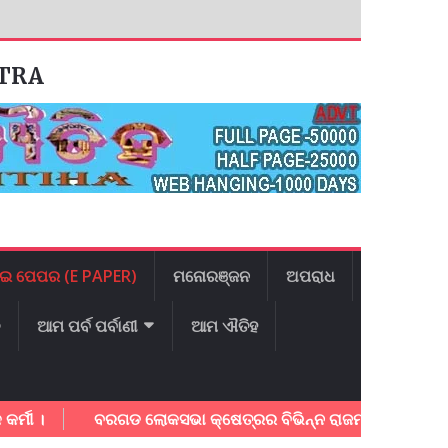
ATRA
ଇ ପେପର (E PAPER)
ମନୋରଞ୍ଜନ
ଅପରାଧ
ଳ
ଆମ ପର୍ବ ପର୍ବାଣୀ
ଆମ ଐତିହ
ବରଗଡ ଲୋକସଭା କ୍ଷେତ୍ରର ବିଭିନ୍ନ ରାଜମାର୍ଗ ର ତ୍ବରାନ୍ବିତ କାର