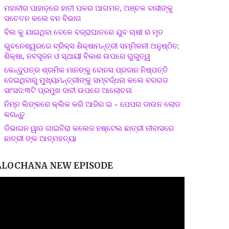
ମହାବୀର ପାହାଡ଼ରେ ହାତୀ ପଳର ଆଗମନ, ଅଞ୍ଚଳ ବାସୀଙ୍କୁ
ସଚେତନ କଲେ ବନ ବିଭାଗ
ବିଲ କୁ ଯାଇଥିବା ବେଳେ ବଜ୍ରାଘାତରେ ଯୁବ ଚାଷୀ ର ମୃତ
ଭୁବନେଶ୍ୱରରେ ବ୍ରିକ୍ସ ଶିକ୍ଷାମନ୍ତ୍ରୀ ସମ୍ମିଳନୀ ଅନୁଷ୍ଠିତ;
ଶିକ୍ଷା, ନବସୃଜନ ଓ ସ୍ଥାୟୀ ବିକାଶ ଉପରେ ଗୁରୁତ୍ୱ
କେନ୍ଦୁପତ୍ର ଶ୍ରମିକ ମାନଙ୍କୁ ବୋନସ ପ୍ରଦାନ ନିଷ୍ପତ୍ତି
ଦେଇଥିବାରୁ ମୁଖ୍ୟମନ୍ତ୍ରୀଙ୍କୁ ସମ୍ବର୍ଦ୍ଧନା କଲେ ବରଗଡ
ସାଂସଦ:୩ଟି ପ୍ରମୁଖ ଦାବୀ ଉପରେ ଆଲୋଚନା
ନିମ୍ନ ଲିଙ୍କରେ କ୍ଲିକ କରି ଆଜିର ଇ – ପେପର ଡାଉନ ଲୋଡ
କରନ୍ତୁ
ଡିଭାଇନ ୱାଡ ଗାଇବିରା କଲେଜ ହଷ୍ଟେଲ ଛାତ୍ରୀ ନୀବାସରେ
ଛାତ୍ରୀ ଙ୍କ ଆତ୍ମହତ୍ୟା
ALOCHANA NEW EPISODE
ideo
layer