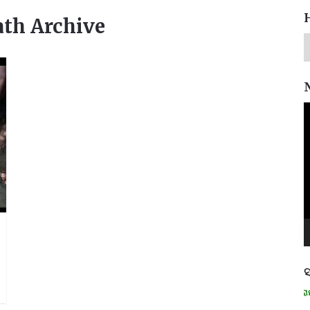
ath Archive
V
P
ସ
ମନେ ପଡନ୍ତି: ସ୍ୱାଧୀନତା ସଂଗ୍ରାମୀ ର