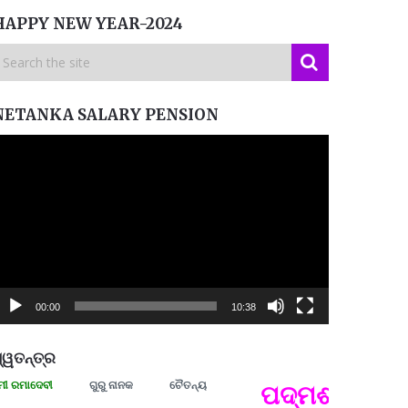
HAPPY NEW YEAR-2024
NETANKA SALARY PENSION
ideo
layer
00:00
10:38
୍ୱତନ୍ତ୍ର
ମାଦେବୀ
ଗୁରୁ ନାନକ
ଚୈତନ୍ୟ
ପଦ୍ମଶ୍ରୀ ଜୟନ୍ତ
ପ୍ରତ୍
Budd
ପରାଧୀ