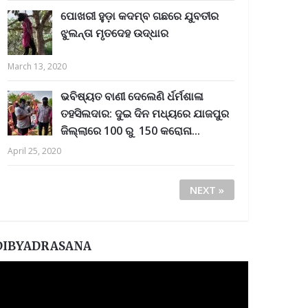
ପୋଖରୀ ହୁଡ଼ା କଦମ୍ବ ଗଛରେ ଯୁବତୀର
ଝୁଲନ୍ତା ମୃତଦେହ ଉଦ୍ଧାର
March 13, 2020
ଭବିଷ୍ୟତ ବାଣୀ ଦେଲେଣି ର୍ଧର୍ମଶାଳା
ତହସିଲଦାର: ଦୁଇ ଦିନ ମଧ୍ୟରେ ଯାଜପୁର
ଜିଲ୍ଲାରେ 100 ରୁ 150 କରୋନା...
April 25, 2020
NEXT »
DIBYADRASANA
ideo
layer