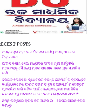
RECENT POSTS
ସମ୍ବଲପୁର ମହାନଗର ନିଗମର କାର୍ଯ୍ୟ ସମୀକ୍ଷା କଲେ
ଜିଲ୍ଲାପାଳ।
ଅଂଚଳ ବିକାଶ ନେଇ ମାନ୍ୟବର ସାଂସଦ ଶ୍ରୀ ଭର୍ତ୍ତୃହରି
ମହତାବଙ୍କୁ ସୌଜନ୍ୟ ମୂଳକ ସାକ୍ଷାତ କଲେ ଯୁବ ସାମାଜିକ
କର୍ମୀ ।
ବରଗଡ ଲୋକସଭା କ୍ଷେତ୍ରର ବିଭିନ୍ନ ରାଜମାର୍ଗ ର ତ୍ବରାନ୍ବିତ
କାର୍ଯ୍ୟ,କେତେକ ଫ୍ଲାଇ ଓଭର ଓ ନୁତନ ରାଜମାର୍ଗ ର ଟେଣ୍ଡର
ପ୍ରକ୍ରିୟା ଜାରି କରିବା ପାଇଁ କେନ୍ଦ୍ରମନ୍ତ୍ରୀ ଶ୍ରୀ ନିତିନ
ଗଡକରୀଙ୍କୁ ସାକ୍ଷାତ କଲେ ବରଗଡ ଲୋକସଭା ସାଂସଦ*
ନିମ୍ନ ଲିଙ୍କରେ କ୍ଲିକ କରି ଆଜିର ଇ – ପେପର ଡାଉନ ଲୋଡ
କରନ୍ତୁ