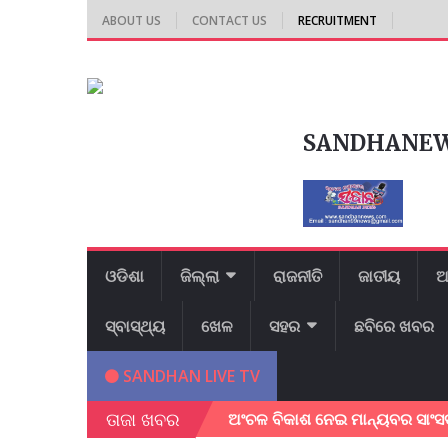
ABOUT US
CONTACT US
RECRUITMENT
SANDHANE
ଓଡିଶା
ଜିଲ୍ଲା
ରାଜନୀତି
ଜାତୀୟ
ଆ
ସ୍ବାସ୍ଥ୍ୟ
ଖେଳ
ସହର
ଛବିରେ ଖବର
SANDHAN LIVE TV
ତାଜା ଖବର
ଷା କଲେ ଜିଲ୍ଲାପାଳ।
ଅଂଚଳ ବିକାଶ ନେଇ ମାନ୍ୟବର ସାଂସଦ ଶ୍ରୀ ଭର୍