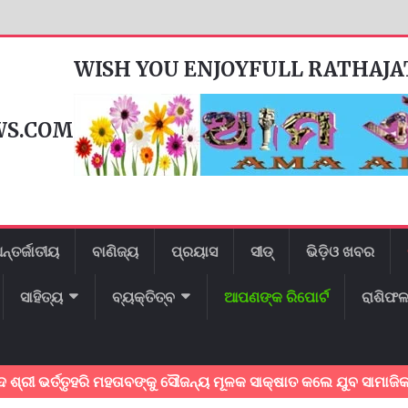
WISH YOU ENJOYFULL RATHAJ
WS.COM
ନ୍ତର୍ଜାତୀୟ
ବାଣିଜ୍ୟ
ପ୍ରୟାସ
ସୀଡ୍
ଭିଡ଼ିଓ ଖବର
ସାହିତ୍ୟ
ବ୍ୟକ୍ତିତ୍ବ
ଆପଣଙ୍କ ରିପୋର୍ଟ
ରାଶିଫ
ତ୍ତୃହରି ମହତାବଙ୍କୁ ସୌଜନ୍ୟ ମୂଳକ ସାକ୍ଷାତ କଲେ ଯୁବ ସାମାଜିକ କର୍ମୀ ।