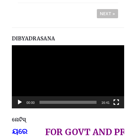
NEXT »
DIBYADRASANA
Video
Player
00:00
16:41
ନୋଟିସ୍
ପ୍
ଷୟରେ
FOR GOVT AND PRIVATE