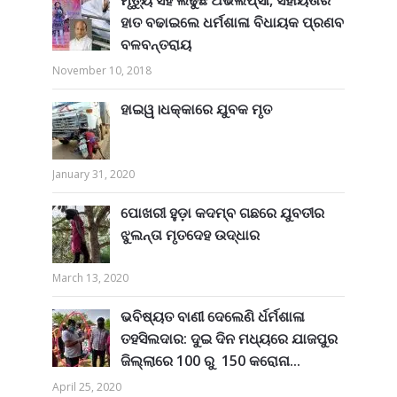
ହାତ ବଢାଇଲେ ଧର୍ମଶାଳା ବିଧାୟକ ପ୍ରଣବ
ବଳବନ୍ତରାୟ
November 10, 2018
ହାଇୱ।ଧକ୍କାରେ ଯୁବକ ମୃତ
January 31, 2020
ପୋଖରୀ ହୁଡ଼ା କଦମ୍ବ ଗଛରେ ଯୁବତୀର
ଝୁଲନ୍ତା ମୃତଦେହ ଉଦ୍ଧାର
March 13, 2020
ଭବିଷ୍ୟତ ବାଣୀ ଦେଲେଣି ର୍ଧର୍ମଶାଳା
ତହସିଲଦାର: ଦୁଇ ଦିନ ମଧ୍ୟରେ ଯାଜପୁର
ଜିଲ୍ଲାରେ 100 ରୁ 150 କରୋନା...
April 25, 2020