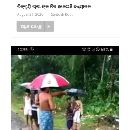
ଚିଙ୍ଗୁଡ଼ି ଚାଷୀ ଙ୍କ ନିଦ ହଜେଇଛି ବନ୍ୟାଜଳ
August 31, 2020
|
Santosh Rout
ଅଧିକ ପଢନ୍ତୁ