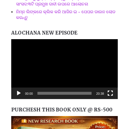
ସାଂସଦ:୩ଟି ପ୍ରମୁଖ ଦାବୀ ଉପରେ ଆଲୋଚନା
ନିମ୍ନ ଲିଙ୍କରେ କ୍ଲିକ କରି ଆଜିର ଇ – ପେପର ଡାଉନ ଲୋଡ
କରନ୍ତୁ
ALOCHANA NEW EPISODE
Video
Player
00:00
20:38
PURCHESH THIS BOOK ONLY @ RS-500