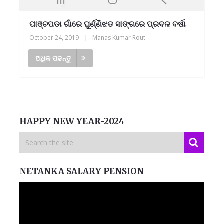
ପାଞ୍ଚପଡା ଗାଁରେ ଘୁର୍ଣ୍ଣିଝଡ ସାଙ୍ଗରେ ପ୍ରବଳ ବର୍ଷା
October 24, 2019
|
Manas Kumar Rout
ଅଧିକ ପଢନ୍ତୁ
HAPPY NEW YEAR-2024
NETANKA SALARY PENSION
Video
Player