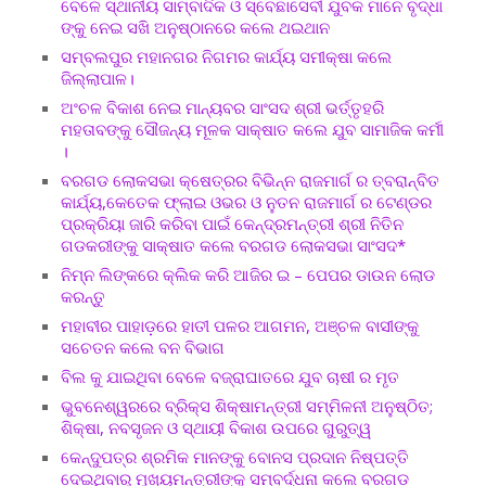
ବେଳେ ସ୍ଥାନୀୟ ସାମ୍ବାଦିକ ଓ ସ୍ବେଛାସେବୀ ଯୁବକ ମାନେ ବୃଦ୍ଧା
ଙ୍କୁ ନେଇ ସଖି ଅନୁଷ୍ଠାନରେ କଲେ ଥଇଥାନ
ସମ୍ବଲପୁର ମହାନଗର ନିଗମର କାର୍ଯ୍ୟ ସମୀକ୍ଷା କଲେ
ଜିଲ୍ଲାପାଳ।
ଅଂଚଳ ବିକାଶ ନେଇ ମାନ୍ୟବର ସାଂସଦ ଶ୍ରୀ ଭର୍ତ୍ତୃହରି
ମହତାବଙ୍କୁ ସୌଜନ୍ୟ ମୂଳକ ସାକ୍ଷାତ କଲେ ଯୁବ ସାମାଜିକ କର୍ମୀ
।
ବରଗଡ ଲୋକସଭା କ୍ଷେତ୍ରର ବିଭିନ୍ନ ରାଜମାର୍ଗ ର ତ୍ବରାନ୍ବିତ
କାର୍ଯ୍ୟ,କେତେକ ଫ୍ଲାଇ ଓଭର ଓ ନୁତନ ରାଜମାର୍ଗ ର ଟେଣ୍ଡର
ପ୍ରକ୍ରିୟା ଜାରି କରିବା ପାଇଁ କେନ୍ଦ୍ରମନ୍ତ୍ରୀ ଶ୍ରୀ ନିତିନ
ଗଡକରୀଙ୍କୁ ସାକ୍ଷାତ କଲେ ବରଗଡ ଲୋକସଭା ସାଂସଦ*
ନିମ୍ନ ଲିଙ୍କରେ କ୍ଲିକ କରି ଆଜିର ଇ – ପେପର ଡାଉନ ଲୋଡ
କରନ୍ତୁ
ମହାବୀର ପାହାଡ଼ରେ ହାତୀ ପଳର ଆଗମନ, ଅଞ୍ଚଳ ବାସୀଙ୍କୁ
ସଚେତନ କଲେ ବନ ବିଭାଗ
ବିଲ କୁ ଯାଇଥିବା ବେଳେ ବଜ୍ରାଘାତରେ ଯୁବ ଚାଷୀ ର ମୃତ
ଭୁବନେଶ୍ୱରରେ ବ୍ରିକ୍ସ ଶିକ୍ଷାମନ୍ତ୍ରୀ ସମ୍ମିଳନୀ ଅନୁଷ୍ଠିତ;
ଶିକ୍ଷା, ନବସୃଜନ ଓ ସ୍ଥାୟୀ ବିକାଶ ଉପରେ ଗୁରୁତ୍ୱ
କେନ୍ଦୁପତ୍ର ଶ୍ରମିକ ମାନଙ୍କୁ ବୋନସ ପ୍ରଦାନ ନିଷ୍ପତ୍ତି
ଦେଇଥିବାରୁ ମୁଖ୍ୟମନ୍ତ୍ରୀଙ୍କୁ ସମ୍ବର୍ଦ୍ଧନା କଲେ ବରଗଡ