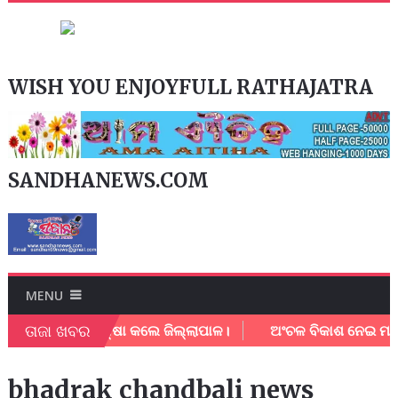
WISH YOU ENJOYFULL RATHAJATRA
SANDHANEWS.COM
MENU
ତାଜା ଖବର
ାର୍ଯ୍ୟ ସମୀକ୍ଷା କଲେ ଜିଲ୍ଲାପାଳ।
ଅଂଚଳ ବିକାଶ ନେଇ ମାନ୍ୟବର ସ
bhadrak chandbali news