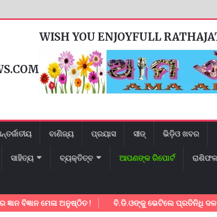
WISH YOU ENJOYFULL RATHAJ
WS.COM
ନ୍ତର୍ଜାତୀୟ
ବାଣିଜ୍ୟ
ପ୍ରୟାସ
ସୀଡ୍
ଭିଡ଼ିଓ ଖବର
ସାହିତ୍ୟ
ବ୍ୟକ୍ତିତ୍ବ
ଆପଣଙ୍କ ରିପୋର୍ଟ
ରାଶିଫ
 ବିଜ୍ଞାନ ମେଳା ଅନୁଷ୍ଠିତ !
ବି.ଡି.ଓଙ୍କୁ ଭେଟିଲେ ପ୍ରତିନିଧି ଦଳ ସହାୟ