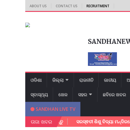
ABOUT US
CONTACT US
RECRUITMENT
SANDHANE
ଓଡିଶା
ଜିଲ୍ଲା
ରାଜନୀତି
ଜାତୀୟ
ଆ
ସ୍ବାସ୍ଥ୍ୟ
ଖେଳ
ସହର
ଛବିରେ ଖବର
SANDHAN LIVE TV
ତାଜା ଖବର
 – ପେପର ଡାଉନ ଲୋଡ କରନ୍ତୁ
ସରସ୍ଵତୀ ଶିଶୁ ବିଦ୍ୟା ମନ୍ଦିରରେ ଜ୍ଞାନ