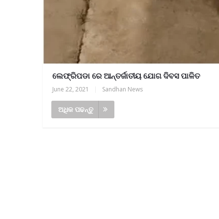
ଲେଫ୍ରିପଡା ରେ ଆନ୍ତର୍ଜାତୀୟ ଯୋଗ ଦିବସ ପାଳିତ
June 22, 2021
|
Sandhan News
ଅଧିକ ପଢନ୍ତୁ