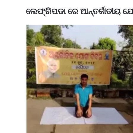
ଲେଫ୍ରିପଡା ରେ ଆନ୍ତର୍ଜାତୀୟ ଯ