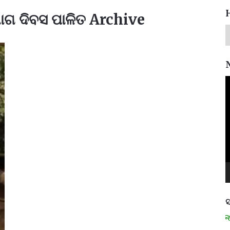
ୋଗ ଦିବସ ପାଳିତ Archive
V
P
ସ
ମନେ ପଡନ୍ତି: ସ୍ୱାଧୀନତା ସଂଗ୍ରାମ