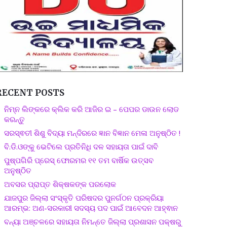
RECENT POSTS
ନିମ୍ନ ଲିଙ୍କରେ କ୍ଲିକ କରି ଆଜିର ଇ – ପେପର ଡାଉନ ଲୋଡ
କରନ୍ତୁ
ସରସ୍ଵତୀ ଶିଶୁ ବିଦ୍ୟା ମନ୍ଦିରରେ ଜ୍ଞାନ ବିଜ୍ଞାନ ମେଳା ଅନୁଷ୍ଠିତ !
ବି.ଡି.ଓଙ୍କୁ ଭେଟିଲେ ପ୍ରତିନିଧି ଦଳ ସହାୟତା ପାଇଁ ଦାବି
ପୁଷ୍ପଗିରି ପ୍ରେସ୍ ଫୋରମର ୧୧ ତମ ବାର୍ଷିକ ଉତ୍ସବ
ଅନୁଷ୍ଠିତ
ଅବସର ପ୍ରାପ୍ତ ଶିକ୍ଷକଙ୍କ ପରଲୋକ
ଯାଜପୁର ଜିଲ୍ଲା ସଂସ୍କୃତି ପରିଷଦର ପୁନର୍ଗଠନ ପ୍ରକ୍ରିୟା
ଆରମ୍ଭ: ଅଣ-ସରକାରୀ ସଦସ୍ୟ ପଦ ପାଇଁ ଆବେଦନ ଆହ୍ଵାନ
ବନ୍ୟା ଅଞ୍ଚଳରେ ସହାୟତା ନିମନ୍ତେ ଜିଲ୍ଲା ପ୍ରଶାସନ ପକ୍ଷରୁ