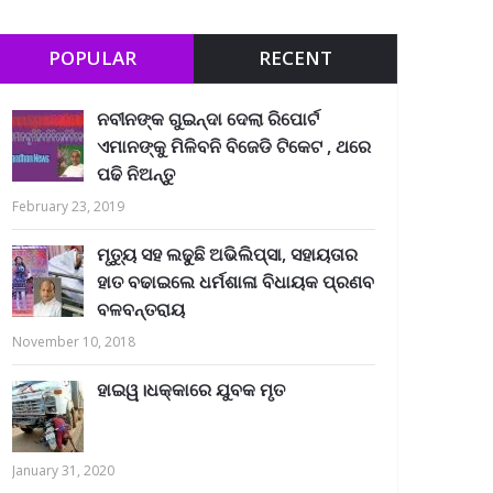
POPULAR
RECENT
ନବୀନଙ୍କ ଗୁଇନ୍ଦା ଦେଲା ରିପୋର୍ଟ
ଏମାନଙ୍କୁ ମିଳିବନି ବିଜେଡି ଟିକେଟ , ଥରେ
ପଢି ନିଅନ୍ତୁ
February 23, 2019
ମୃତ୍ୟୁ ସହ ଲଢୁଛି ଅଭିଲିପ୍ସା, ସହାୟତାର
ହାତ ବଢାଇଲେ ଧର୍ମଶାଳା ବିଧାୟକ ପ୍ରଣବ
ବଳବନ୍ତରାୟ
November 10, 2018
ହାଇୱ।ଧକ୍କାରେ ଯୁବକ ମୃତ
January 31, 2020