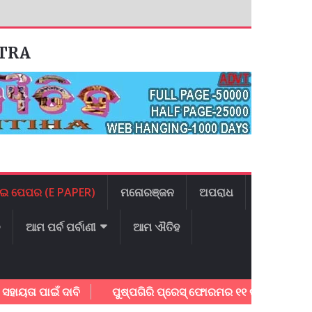
ATRA
ଇ ପେପର (E PAPER)
ମନୋରଞ୍ଜନ
ଅପରାଧ
ଳ
ଆମ ପର୍ବ ପର୍ବାଣୀ
ଆମ ଐତିହ
ତା ପାଇଁ ଦାବି
ପୁଷ୍ପଗିରି ପ୍ରେସ୍ ଫୋରମର ୧୧ ତମ ବାର୍ଷିକ ଉତ୍ସବ ଅ