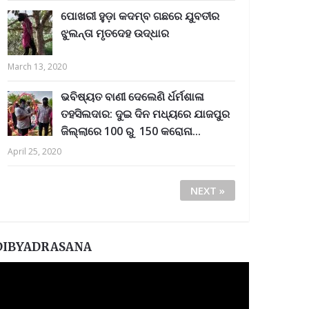
ପୋଖରୀ ହୁଡ଼ା କଦମ୍ବ ଗଛରେ ଯୁବତୀର
ଝୁଲନ୍ତା ମୃତଦେହ ଉଦ୍ଧାର
March 13, 2020
ଭବିଷ୍ୟତ ବାଣୀ ଦେଲେଣି ର୍ଧର୍ମଶାଳା
ତହସିଲଦାର: ଦୁଇ ଦିନ ମଧ୍ୟରେ ଯାଜପୁର
ଜିଲ୍ଲାରେ 100 ରୁ 150 କରୋନା...
April 25, 2020
NEXT »
DIBYADRASANA
ideo
layer