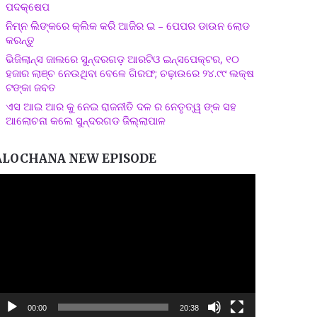
ପଦକ୍ଷେପ
ନିମ୍ନ ଲିଙ୍କରେ କ୍ଲିକ କରି ଆଜିର ଇ – ପେପର ଡାଉନ ଲୋଡ
କରନ୍ତୁ
ଭିଜିଲାନ୍ସ ଜାଲରେ ସୁନ୍ଦରଗଡ଼ ଆରଟିଓ ଇନ୍ସପେକ୍ଟର, ୧୦
ହଜାର ଲାଞ୍ଚ ନେଉଥିବା ବେଳେ ଗିରଫ; ଚଢ଼ାଉରେ ୨୪.୯୯ ଲକ୍ଷ
ଟଙ୍କା ଜବତ
ଏସ ଆଇ ଆର କୁ ନେଇ ରାଜନୀତି ଦଳ ର ନେତୃତ୍ୱ ଙ୍କ ସହ
ଆଲୋଚନା କଲେ ସୁନ୍ଦରଗଡ ଜିଲ୍ଲାପାଳ
ALOCHANA NEW EPISODE
ideo
layer
00:00
20:38