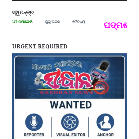
ସ୍ୱତନ୍ତ୍ର
ସଂଗ୍ରାମୀ ରମାଦେବୀ
ଗୁରୁ ନାନକ
ଚୈତନ୍ୟ
ପଦ୍ମଶ୍ରୀ 
ପ
B
ପ
URGENT REQUIRED