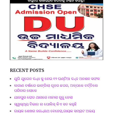
RECENT POSTS
ଯୁଗି ଯୁଗେନ ବନ୍ଧ କୁ ନେଇ ୧୨ ଘଣ୍ଟିଆ ବନ୍ଦ ଅନଶନ ସଫଳ
ଲଗାଣ ବର୍ଷାରେ ଭାଙ୍ଗିଲା ଗୃହର ଛପର, ଅଳ୍ପକେ ବର୍ତ୍ତିଲେ
ପରିବାର ଲୋକେ
ଯାଜପୁର ରୋଡ ଥାନାରେ ମାମଲା ରୁଜୁ ହେଲା
ସ୍ୱାସ୍ଥ୍ୟ ବିଭାଗ ନା ପୋଲିସ୍ କିଏ ସତ କହୁଛି
ଗାୟକ ଶେଖର ଜଗନ୍ନାଥ ବେହେରା,ଗାୟକ ସମ୍ରାଟ ଅଭୟ