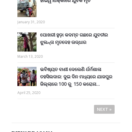
ହାଇୱ।ଧକ୍କାରେ ଯୁବକ ମୃତ
January 31, 2020
ପୋଖରୀ ହୁଡ଼ା କଦମ୍ବ ଗଛରେ ଯୁବତୀର
ଝୁଲନ୍ତା ମୃତଦେହ ଉଦ୍ଧାର
March 13, 2020
ଭବିଷ୍ୟତ ବାଣୀ ଦେଲେଣି ର୍ଧର୍ମଶାଳା
ତହସିଲଦାର: ଦୁଇ ଦିନ ମଧ୍ୟରେ ଯାଜପୁର
ଜିଲ୍ଲାରେ 100 ରୁ 150 କରୋନା...
April 25, 2020
NEXT »