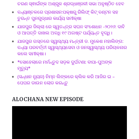
ଚରଣ ସ୍ଵାଇଁଙ୍କ ଅଶ୍ରୁଳ ଶ୍ରଦ୍ଧାଞ୍ଜଳୀ ସଭା ଅନୁଷ୍ଠିତ ହେବ
ବନ୍ୟାଞ୍ଚଳରେ ପ୍ରଶାସନ:ପକ୍ଷରୁ ରିଲିଫ୍ କିଟ୍ ବଣ୍ଟନ ସହ
ତୁରନ୍ତ ପୁନରୁଦ୍ଧାର କାର୍ଯ୍ୟ ସମୀକ୍ଷା
ଯାଜପୁର ଜିଲ୍ଲା ରେ ସ୍ୱତନ୍ତ୍ର ସଘନ ସଂଶୋଧନ -୨୦୨୬: ଦାବି
ଓ ଆପତ୍ତି ଦାଖଲ ଅବଧି ୧୯ ଅଗଷ୍ଟ ପର୍ଯ୍ୟନ୍ତ ବୃଦ୍ଧି।
ଯାଜପୁର ଗସ୍ତରେ ସ୍ୱାସ୍ଥ୍ୟ ମନ୍ତ୍ରୀ ଡ. ମୁକେଶ ମହାଲିଙ୍ଗ:
ବନ୍ୟା ପରବର୍ତ୍ତୀ ସ୍ୱାସ୍ଥ୍ୟସେବା ଓ ଜନସ୍ୱାସ୍ଥ୍ୟ ପରିଚାଳନାର
କଲେ ସମୀକ୍ଷା।
*ସୋହେଲାରେ ମର୍ମନ୍ତୁଦ ସଡ଼କ ଦୁର୍ଘଟଣା: ବାପା-ପୁଅଙ୍କ
ମୃତ୍ୟୁ*
(ସନ୍ଧାନ ନ୍ୟୁଜ) ନିମ୍ନ ଲିଙ୍କରେ କ୍ଲିକ କରି ଆଜିର ଇ –
ପେପର ଡାଉନ ଲୋଡ କରନ୍ତୁ
ALOCHANA NEW EPISODE
Video
Player