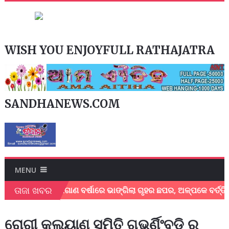
WISH YOU ENJOYFULL RATHAJATRA
SANDHANEWS.COM
MENU
ତାଜା ଖବର
ନ ସଫଳ
ଲଗାଣ ବର୍ଷାରେ ଭାଙ୍ଗିଲା ଗୃହର ଛପର, ଅଳ୍ପକେ ବର୍ତ୍ତିଲେ
ରୋଗୀ କଲ୍ୟାଣ ସମିତି ଗଭର୍ଣିଂବଡି ର