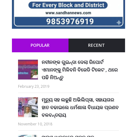
POPULAR
RECENT
ନବୀନଙ୍କ ଗୁଇନ୍ଦା ଦେଲା ରିପୋର୍ଟ
ଏମାନଙ୍କୁ ମିଳିବନି ବିଜେଡି ଟିକେଟ , ଥରେ
ପଢି ନିଅନ୍ତୁ
February 23, 2019
ମୃତ୍ୟୁ ସହ ଲଢୁଛି ଅଭିଲିପ୍ସା, ସହାୟତାର
ହାତ ବଢାଇଲେ ଧର୍ମଶାଳା ବିଧାୟକ ପ୍ରଣବ
ବଳବନ୍ତରାୟ
November 10, 2018