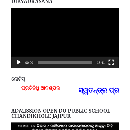
DIBYADRASANA
Video
Player
00:00
16:41
ନୋଟିସ୍
ପ୍ରତିନିଧି ଆବଶ୍ୟକ
ସ୍ୱତନ୍ତ୍ର ପ୍ରତିନି
F
ADMISSION OPEN DU PUBLIC SCHOOL
CHANDIKHOLE JAJPUR