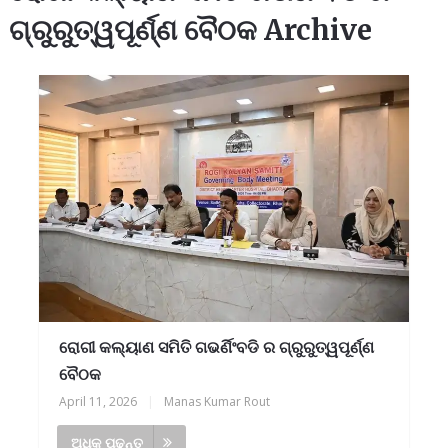
ଗ୍ରୁରୁତ୍ୱପୂର୍ଣ୍ଣ ବୈଠକ Archive
ରୋଗୀ କଲ୍ୟାଣ ସମିତି ଗଭର୍ଣିଂବଡି ର ଗ୍ରୁରୁତ୍ୱପୂର୍ଣ୍ଣ
ବୈଠକ
April 11, 2026
|
Manas Kumar Rout
ଅଧିକ ପଢନ୍ତୁ