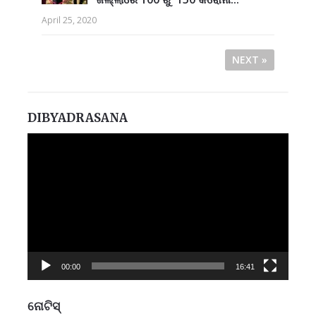
April 25, 2020
NEXT »
DIBYADRASANA
Video
Player
00:00
16:41
ନୋଟିସ୍