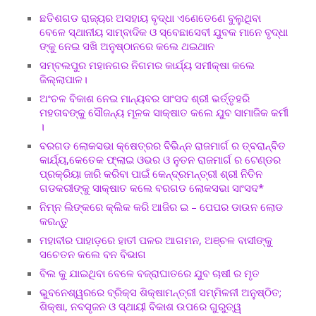
ଛତିଶଗଡ ରାଜ୍ୟର ଅସହାୟ ବୃଦ୍ଧା ଏଣେତେଣେ ବୁଲୁଥିବା
ବେଳେ ସ୍ଥାନୀୟ ସାମ୍ବାଦିକ ଓ ସ୍ବେଛାସେବୀ ଯୁବକ ମାନେ ବୃଦ୍ଧା
ଙ୍କୁ ନେଇ ସଖି ଅନୁଷ୍ଠାନରେ କଲେ ଥଇଥାନ
ସମ୍ବଲପୁର ମହାନଗର ନିଗମର କାର୍ଯ୍ୟ ସମୀକ୍ଷା କଲେ
ଜିଲ୍ଲାପାଳ।
ଅଂଚଳ ବିକାଶ ନେଇ ମାନ୍ୟବର ସାଂସଦ ଶ୍ରୀ ଭର୍ତ୍ତୃହରି
ମହତାବଙ୍କୁ ସୌଜନ୍ୟ ମୂଳକ ସାକ୍ଷାତ କଲେ ଯୁବ ସାମାଜିକ କର୍ମୀ
।
ବରଗଡ ଲୋକସଭା କ୍ଷେତ୍ରର ବିଭିନ୍ନ ରାଜମାର୍ଗ ର ତ୍ବରାନ୍ବିତ
କାର୍ଯ୍ୟ,କେତେକ ଫ୍ଲାଇ ଓଭର ଓ ନୁତନ ରାଜମାର୍ଗ ର ଟେଣ୍ଡର
ପ୍ରକ୍ରିୟା ଜାରି କରିବା ପାଇଁ କେନ୍ଦ୍ରମନ୍ତ୍ରୀ ଶ୍ରୀ ନିତିନ
ଗଡକରୀଙ୍କୁ ସାକ୍ଷାତ କଲେ ବରଗଡ ଲୋକସଭା ସାଂସଦ*
ନିମ୍ନ ଲିଙ୍କରେ କ୍ଲିକ କରି ଆଜିର ଇ – ପେପର ଡାଉନ ଲୋଡ
କରନ୍ତୁ
ମହାବୀର ପାହାଡ଼ରେ ହାତୀ ପଳର ଆଗମନ, ଅଞ୍ଚଳ ବାସୀଙ୍କୁ
ସଚେତନ କଲେ ବନ ବିଭାଗ
ବିଲ କୁ ଯାଇଥିବା ବେଳେ ବଜ୍ରାଘାତରେ ଯୁବ ଚାଷୀ ର ମୃତ
ଭୁବନେଶ୍ୱରରେ ବ୍ରିକ୍ସ ଶିକ୍ଷାମନ୍ତ୍ରୀ ସମ୍ମିଳନୀ ଅନୁଷ୍ଠିତ;
ଶିକ୍ଷା, ନବସୃଜନ ଓ ସ୍ଥାୟୀ ବିକାଶ ଉପରେ ଗୁରୁତ୍ୱ