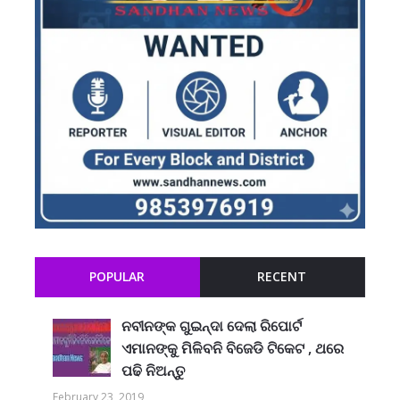
POPULAR
RECENT
ନବୀନଙ୍କ ଗୁଇନ୍ଦା ଦେଲା ରିପୋର୍ଟ
ଏମାନଙ୍କୁ ମିଳିବନି ବିଜେଡି ଟିକେଟ , ଥରେ
ପଢି ନିଅନ୍ତୁ
February 23, 2019