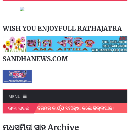
WISH YOU ENJOYFULL RATHAJATRA
SANDHANEWS.COM
MENU
ତାଜା ଖବର
ଲପୁର ମହାନଗର ନିଗମର କାର୍ଯ୍ୟ ସମୀକ୍ଷା କଲେ ଜିଲ୍ଲାପାଳ।
ଅଂଚଳ
ମଧୁସ୍ମିତା ସାହୁ Archive