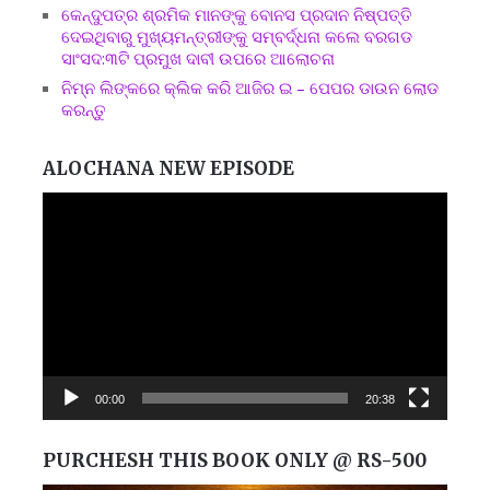
କେନ୍ଦୁପତ୍ର ଶ୍ରମିକ ମାନଙ୍କୁ ବୋନସ ପ୍ରଦାନ ନିଷ୍ପତ୍ତି
ଦେଇଥିବାରୁ ମୁଖ୍ୟମନ୍ତ୍ରୀଙ୍କୁ ସମ୍ବର୍ଦ୍ଧନା କଲେ ବରଗଡ
ସାଂସଦ:୩ଟି ପ୍ରମୁଖ ଦାବୀ ଉପରେ ଆଲୋଚନା
ନିମ୍ନ ଲିଙ୍କରେ କ୍ଲିକ କରି ଆଜିର ଇ – ପେପର ଡାଉନ ଲୋଡ
କରନ୍ତୁ
ALOCHANA NEW EPISODE
Video
Player
00:00
20:38
PURCHESH THIS BOOK ONLY @ RS-500