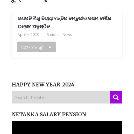
ଗଣପତି ଶିଶୁ ବିଦ୍ୟା ମନ୍ଦିର ବମ୍ବୁରୀର ଦଶମ ବାର୍ଷିକ
ଉତ୍ସବ ଅନୁଷ୍ଠିତ
April 4, 2023
|
Sandhan News
ଅଧିକ ପଢନ୍ତୁ
HAPPY NEW YEAR-2024
NETANKA SALARY PENSION
Video
Player