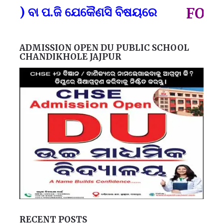
ପ୍
ନ) ବା ପ.ଜି ଯେକୈଣସି ବିଷୟରେ
FOR GO
ADMISSION OPEN DU PUBLIC SCHOOL
CHANDIKHOLE JAJPUR
RECENT POSTS