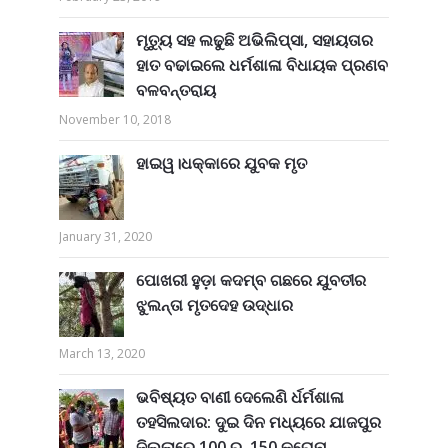
ମୃତ୍ୟୁ ସହ ଲଢୁଛି ଅଭିଲିପ୍ସା, ସହାୟତାର
ହାତ ବଢାଇଲେ ଧର୍ମଶାଳା ବିଧାୟକ ପ୍ରଣବ
ବଳବନ୍ତରାୟ
November 10, 2018
ହାଇୱ।ଧକ୍କାରେ ଯୁବକ ମୃତ
January 31, 2020
ପୋଖରୀ ହୁଡ଼ା କଦମ୍ବ ଗଛରେ ଯୁବତୀର
ଝୁଲନ୍ତା ମୃତଦେହ ଉଦ୍ଧାର
March 13, 2020
ଭବିଷ୍ୟତ ବାଣୀ ଦେଲେଣି ର୍ଧର୍ମଶାଳା
ତହସିଲଦାର: ଦୁଇ ଦିନ ମଧ୍ୟରେ ଯାଜପୁର
ଜିଲ୍ଲାରେ 100 ରୁ 150 କରୋନା...