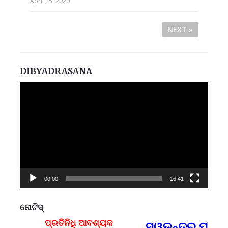
April 25, 2020
NEXT »
DIBYADRASANA
Video
Player
00:00
16:41
ନୋଟିସ୍
ପ୍ରତିନିଧି ଆବଶ୍ୟକ
ସ୍ୱତନ୍ତ୍ର ପ୍ରତି