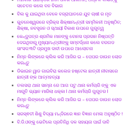
ସଚେତନ କଲେ ବନ ବିଭାଗ
ବିଲ କୁ ଯାଇଥିବା ବେଳେ ବଜ୍ରାଘାତରେ ଯୁବ ଚାଷୀ ର ମୃତ
ଭୁବନେଶ୍ୱରରେ ବ୍ରିକ୍ସ ଶିକ୍ଷାମନ୍ତ୍ରୀ ସମ୍ମିଳନୀ ଅନୁଷ୍ଠିତ;
ଶିକ୍ଷା, ନବସୃଜନ ଓ ସ୍ଥାୟୀ ବିକାଶ ଉପରେ ଗୁରୁତ୍ୱ
କେନ୍ଦୁପତ୍ର ଶ୍ରମିକ ମାନଙ୍କୁ ବୋନସ ପ୍ରଦାନ ନିଷ୍ପତ୍ତି
ଦେଇଥିବାରୁ ମୁଖ୍ୟମନ୍ତ୍ରୀଙ୍କୁ ସମ୍ବର୍ଦ୍ଧନା କଲେ ବରଗଡ
ସାଂସଦ:୩ଟି ପ୍ରମୁଖ ଦାବୀ ଉପରେ ଆଲୋଚନା
ନିମ୍ନ ଲିଙ୍କରେ କ୍ଲିକ କରି ଆଜିର ଇ – ପେପର ଡାଉନ ଲୋଡ
କରନ୍ତୁ
ଡିଭାଇନ ୱାଡ ଗାଇବିରା କଲେଜ ହଷ୍ଟେଲ ଛାତ୍ରୀ ନୀବାସରେ
ଛାତ୍ରୀ ଙ୍କ ଆତ୍ମହତ୍ୟା
ତଲସରା ଥାନା ସାମ୍ନା ରେ ଆଗ ପଟୁ ଥାନା କର୍ମଚାରି ଙ୍କୁ ଏକ
ମାରୁତି ଭ୍ୟାନ ମାରିଲା ଧକ୍କା l ଥାନା କର୍ମଚାରି ଗୁରୁତର l
ନିମ୍ନ ଲିଙ୍କରେ କ୍ଲିକ କରି ଆଜିର ଇ – ପେପର ଡାଉନ ଲୋଡ
କରନ୍ତୁ
ସରସ୍ଵତୀ ଶିଶୁ ବିଦ୍ୟା ମନ୍ଦିରରେ ଜ୍ଞାନ ବିଜ୍ଞାନ ମେଳା ଅନୁଷ୍ଠିତ !
ବି.ଡି.ଓଙ୍କୁ ଭେଟିଲେ ପ୍ରତିନିଧି ଦଳ ସହାୟତା ପାଇଁ ଦାବି