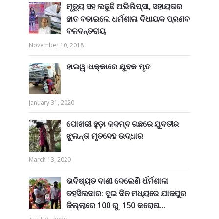
ମୃତ୍ୟୁ ସହ ଲଢୁଛି ଅଭିଲିପ୍ସା, ସହାୟତାର
ହାତ ବଢାଇଲେ ଧର୍ମଶାଳା ବିଧାୟକ ପ୍ରଣବ
ବଳବନ୍ତରାୟ
November 10, 2018
ହାଇୱ।ଧକ୍କାରେ ଯୁବକ ମୃତ
January 31, 2020
ପୋଖରୀ ହୁଡ଼ା କଦମ୍ବ ଗଛରେ ଯୁବତୀର
ଝୁଲନ୍ତା ମୃତଦେହ ଉଦ୍ଧାର
March 13, 2020
ଭବିଷ୍ୟତ ବାଣୀ ଦେଲେଣି ର୍ଧର୍ମଶାଳା
ତହସିଲଦାର: ଦୁଇ ଦିନ ମଧ୍ୟରେ ଯାଜପୁର
ଜିଲ୍ଲାରେ 100 ରୁ 150 କରୋନା...