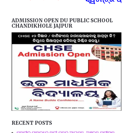
F
ADMISSION OPEN DU PUBLIC SCHOOL
CHANDIKHOLE JAJPUR
RECENT POSTS
ମହାବୀର ପାହାଡ଼ରେ ହାତୀ ପଳର ଆଗମନ, ଅଞ୍ଚଳ ବାସୀଙ୍କୁ