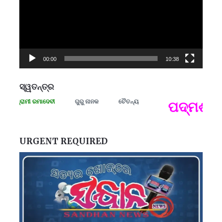
00:00
10:38
ସ୍ୱତନ୍ତ୍ର
ା ସଂଗ୍ରାମୀ ରମାଦେବୀ
ଗୁରୁ ନାନକ
ଚୈତନ୍ୟ
ପଦ୍ମଶ୍ରୀ 
ପ
B
ପ
URGENT REQUIRED