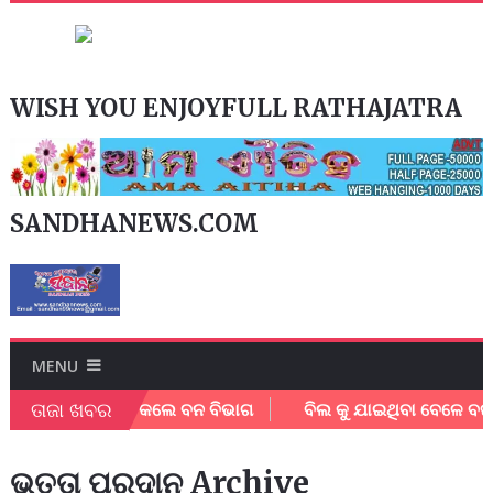
WISH YOU ENJOYFULL RATHAJATRA
SANDHANEWS.COM
MENU
ତାଜା ଖବର
ାସୀଙ୍କୁ ସଚେତନ କଲେ ବନ ବିଭାଗ
ବିଲ କୁ ଯାଇଥିବା ବେଳେ ବଜ୍ରାଘ
ଭତ୍ତା ପ୍ରଦାନ Archive