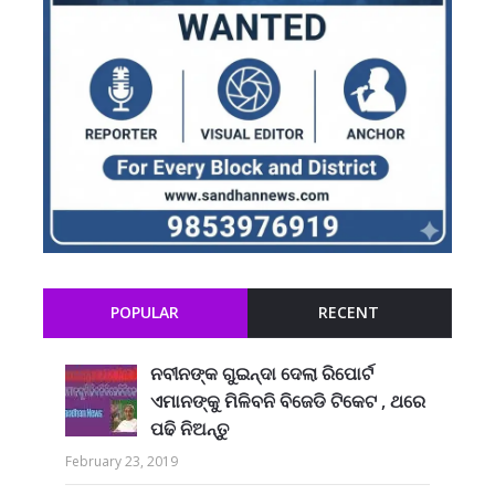
POPULAR
RECENT
ନବୀନଙ୍କ ଗୁଇନ୍ଦା ଦେଲା ରିପୋର୍ଟ
ଏମାନଙ୍କୁ ମିଳିବନି ବିଜେଡି ଟିକେଟ , ଥରେ
ପଢି ନିଅନ୍ତୁ
February 23, 2019