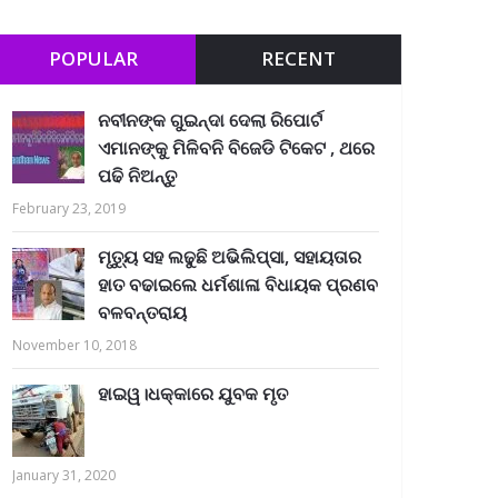
POPULAR
RECENT
ନବୀନଙ୍କ ଗୁଇନ୍ଦା ଦେଲା ରିପୋର୍ଟ
ଏମାନଙ୍କୁ ମିଳିବନି ବିଜେଡି ଟିକେଟ , ଥରେ
ପଢି ନିଅନ୍ତୁ
February 23, 2019
ମୃତ୍ୟୁ ସହ ଲଢୁଛି ଅଭିଲିପ୍ସା, ସହାୟତାର
ହାତ ବଢାଇଲେ ଧର୍ମଶାଳା ବିଧାୟକ ପ୍ରଣବ
ବଳବନ୍ତରାୟ
November 10, 2018
ହାଇୱ।ଧକ୍କାରେ ଯୁବକ ମୃତ
January 31, 2020