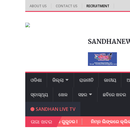
ABOUT US
CONTACT US
RECRUITMENT
SANDHANE
ଓଡିଶା
ଜିଲ୍ଲା
ରାଜନୀତି
ଜାତୀୟ
ଆ
ସ୍ବାସ୍ଥ୍ୟ
ଖେଳ
ସହର
ଛବିରେ ଖବର
SANDHAN LIVE TV
ତାଜା ଖବର
ା ଧକ୍କା l ଥାନା କର୍ମଚାରି ଗୁରୁତର l
ନିମ୍ନ ଲିଙ୍କରେ କ୍ଲିକ କରି 