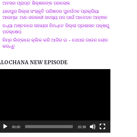
ଅବସର ପ୍ରାପ୍ତ ଶିକ୍ଷକଙ୍କ ପରଲୋକ
ଯାଜପୁର ଜିଲ୍ଲା ସଂସ୍କୃତି ପରିଷଦର ପୁନର୍ଗଠନ ପ୍ରକ୍ରିୟା
ଆରମ୍ଭ: ଅଣ-ସରକାରୀ ସଦସ୍ୟ ପଦ ପାଇଁ ଆବେଦନ ଆହ୍ଵାନ
ବନ୍ୟା ଅଞ୍ଚଳରେ ସହାୟତା ନିମନ୍ତେ ଜିଲ୍ଲା ପ୍ରଶାସନ ପକ୍ଷରୁ
ପଦକ୍ଷେପ
ନିମ୍ନ ଲିଙ୍କରେ କ୍ଲିକ କରି ଆଜିର ଇ – ପେପର ଡାଉନ ଲୋଡ
କରନ୍ତୁ
ALOCHANA NEW EPISODE
ideo
layer
00:00
20:38