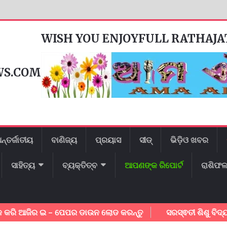
WISH YOU ENJOYFULL RATHAJ
WS.COM
ନ୍ତର୍ଜାତୀୟ
ବାଣିଜ୍ୟ
ପ୍ରୟାସ
ସୀଡ୍
ଭିଡ଼ିଓ ଖବର
ସାହିତ୍ୟ
ବ୍ୟକ୍ତିତ୍ବ
ଆପଣଙ୍କ ରିପୋର୍ଟ
ରାଶିଫ
ଆଜିର ଇ – ପେପର ଡାଉନ ଲୋଡ କରନ୍ତୁ
ସରସ୍ଵତୀ ଶିଶୁ ବିଦ୍ୟା ମନ୍ଦିରର