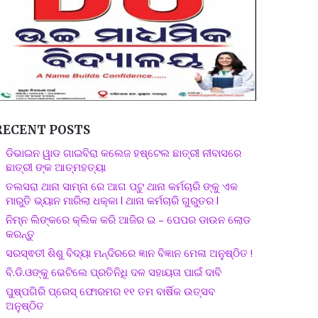
RECENT POSTS
ଡିଭାଇନ ୱାଡ ଗାଇବିରା କଲେଜ ହଷ୍ଟେଲ ଛାତ୍ରୀ ନୀବାସରେ
ଛାତ୍ରୀ ଙ୍କ ଆତ୍ମହତ୍ୟା
ତଲସରା ଥାନା ସାମ୍ନା ରେ ଆଗ ପଟୁ ଥାନା କର୍ମଚାରି ଙ୍କୁ ଏକ
ମାରୁତି ଭ୍ୟାନ ମାରିଲା ଧକ୍କା l ଥାନା କର୍ମଚାରି ଗୁରୁତର l
ନିମ୍ନ ଲିଙ୍କରେ କ୍ଲିକ କରି ଆଜିର ଇ – ପେପର ଡାଉନ ଲୋଡ
କରନ୍ତୁ
ସରସ୍ଵତୀ ଶିଶୁ ବିଦ୍ୟା ମନ୍ଦିରରେ ଜ୍ଞାନ ବିଜ୍ଞାନ ମେଳା ଅନୁଷ୍ଠିତ !
ବି.ଡି.ଓଙ୍କୁ ଭେଟିଲେ ପ୍ରତିନିଧି ଦଳ ସହାୟତା ପାଇଁ ଦାବି
ପୁଷ୍ପଗିରି ପ୍ରେସ୍ ଫୋରମର ୧୧ ତମ ବାର୍ଷିକ ଉତ୍ସବ
ଅନୁଷ୍ଠିତ