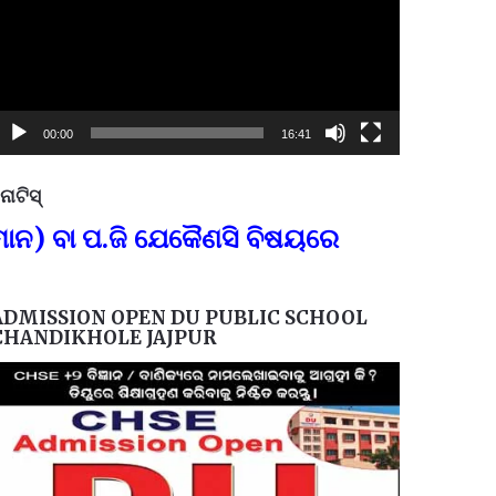
00:00
16:41
ୋଟିସ୍
ପ୍ରତିନି
 ପ.ଜି ଯେକୈଣସି ବିଷୟରେ
FOR GOVT 
ADMISSION OPEN DU PUBLIC SCHOOL
CHANDIKHOLE JAJPUR