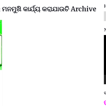
ମନମୁଖି କାର୍ଯ୍ୟ କରାଯାଉଚି Archive
V
P
ସ
ପଦ୍ମଶ୍ରୀ ଜୟନ୍ତ ମହାପାତ୍ର