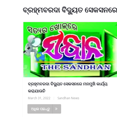
ବ୍ରହ୍ମବରଦା ବିଦୁ୍ୟତ ସେକସନରେ 
ବ୍ରହ୍ମବରଦା ବିଦୁ୍ୟତ ସେକସନରେ ମନମୁଖି କାର୍ଯ୍ୟ
କରାଯାଉଚି
March 31, 2022
|
Sandhan News
ଅଧିକ ପଢନ୍ତୁ