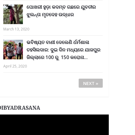
ପୋଖରୀ ହୁଡ଼ା କଦମ୍ବ ଗଛରେ ଯୁବତୀର
ଝୁଲନ୍ତା ମୃତଦେହ ଉଦ୍ଧାର
March 13, 2020
ଭବିଷ୍ୟତ ବାଣୀ ଦେଲେଣି ର୍ଧର୍ମଶାଳା
ତହସିଲଦାର: ଦୁଇ ଦିନ ମଧ୍ୟରେ ଯାଜପୁର
ଜିଲ୍ଲାରେ 100 ରୁ 150 କରୋନା...
April 25, 2020
NEXT »
DIBYADRASANA
ideo
layer