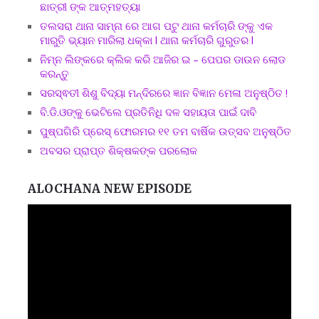
ଛାତ୍ରୀ ଙ୍କ ଆତ୍ମହତ୍ୟା
ତଲସରା ଥାନା ସାମ୍ନା ରେ ଆଗ ପଟୁ ଥାନା କର୍ମଚାରି ଙ୍କୁ ଏକ
ମାରୁତି ଭ୍ୟାନ ମାରିଲା ଧକ୍କା l ଥାନା କର୍ମଚାରି ଗୁରୁତର l
ନିମ୍ନ ଲିଙ୍କରେ କ୍ଲିକ କରି ଆଜିର ଇ – ପେପର ଡାଉନ ଲୋଡ
କରନ୍ତୁ
ସରସ୍ଵତୀ ଶିଶୁ ବିଦ୍ୟା ମନ୍ଦିରରେ ଜ୍ଞାନ ବିଜ୍ଞାନ ମେଳା ଅନୁଷ୍ଠିତ !
ବି.ଡି.ଓଙ୍କୁ ଭେଟିଲେ ପ୍ରତିନିଧି ଦଳ ସହାୟତା ପାଇଁ ଦାବି
ପୁଷ୍ପଗିରି ପ୍ରେସ୍ ଫୋରମର ୧୧ ତମ ବାର୍ଷିକ ଉତ୍ସବ ଅନୁଷ୍ଠିତ
ଅବସର ପ୍ରାପ୍ତ ଶିକ୍ଷକଙ୍କ ପରଲୋକ
ALOCHANA NEW EPISODE
Video
Player