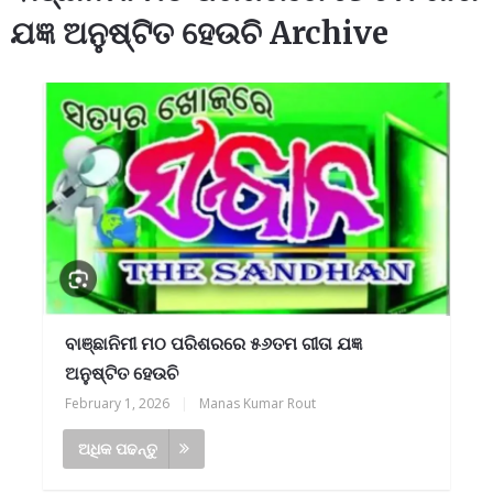
ଯଜ୍ଞ ଅନୁଷ୍ଟିତ ହେଉଚି Archive
ବାଞ୍ଛାନିମୀ ମଠ ପରିଶରରେ ୫୬ତମ ଗୀତା ଯଜ୍ଞ
ଅନୁଷ୍ଟିତ ହେଉଚି
February 1, 2026
|
Manas Kumar Rout
ଅଧିକ ପଢନ୍ତୁ