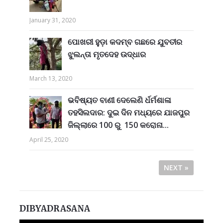
January 31, 2020
ପୋଖରୀ ହୁଡ଼ା କଦମ୍ବ ଗଛରେ ଯୁବତୀର
ଝୁଲନ୍ତା ମୃତଦେହ ଉଦ୍ଧାର
March 13, 2020
ଭବିଷ୍ୟତ ବାଣୀ ଦେଲେଣି ର୍ଧର୍ମଶାଳା
ତହସିଲଦାର: ଦୁଇ ଦିନ ମଧ୍ୟରେ ଯାଜପୁର
ଜିଲ୍ଲାରେ 100 ରୁ 150 କରୋନା...
April 25, 2020
NEXT »
DIBYADRASANA