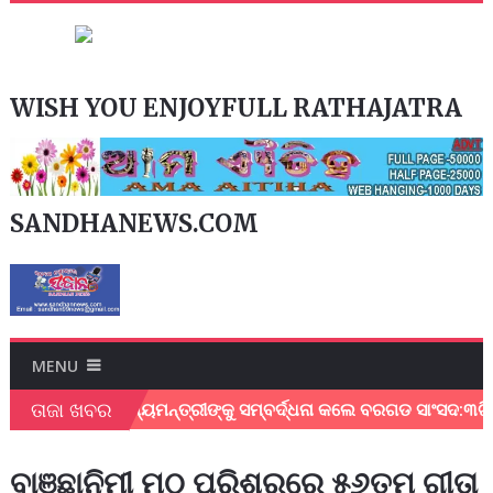
WISH YOU ENJOYFULL RATHAJATRA
SANDHANEWS.COM
MENU
ତାଜା ଖବର
ି ଦେଇଥିବାରୁ ମୁଖ୍ୟମନ୍ତ୍ରୀଙ୍କୁ ସମ୍ବର୍ଦ୍ଧନା କଲେ ବରଗଡ ସାଂସଦ:୩ଟି 
ବାଞ୍ଛାନିମୀ ମଠ ପରିଶରରେ ୫୬ତମ ଗୀତା