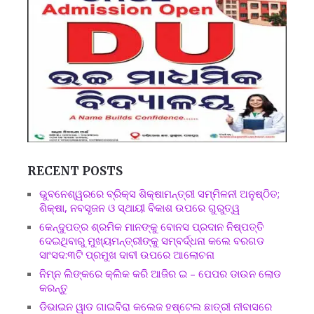
RECENT POSTS
ଭୁବନେଶ୍ୱରରେ ବ୍ରିକ୍ସ ଶିକ୍ଷାମନ୍ତ୍ରୀ ସମ୍ମିଳନୀ ଅନୁଷ୍ଠିତ;
ଶିକ୍ଷା, ନବସୃଜନ ଓ ସ୍ଥାୟୀ ବିକାଶ ଉପରେ ଗୁରୁତ୍ୱ
କେନ୍ଦୁପତ୍ର ଶ୍ରମିକ ମାନଙ୍କୁ ବୋନସ ପ୍ରଦାନ ନିଷ୍ପତ୍ତି
ଦେଇଥିବାରୁ ମୁଖ୍ୟମନ୍ତ୍ରୀଙ୍କୁ ସମ୍ବର୍ଦ୍ଧନା କଲେ ବରଗଡ
ସାଂସଦ:୩ଟି ପ୍ରମୁଖ ଦାବୀ ଉପରେ ଆଲୋଚନା
ନିମ୍ନ ଲିଙ୍କରେ କ୍ଲିକ କରି ଆଜିର ଇ – ପେପର ଡାଉନ ଲୋଡ
କରନ୍ତୁ
ଡିଭାଇନ ୱାଡ ଗାଇବିରା କଲେଜ ହଷ୍ଟେଲ ଛାତ୍ରୀ ନୀବାସରେ