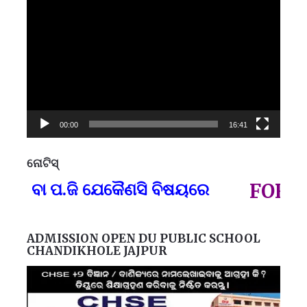
Video
Player
00:00
16:41
ନୋଟିସ୍
ପ୍
) ବା ପ.ଜି ଯେକୈଣସି ବିଷୟରେ
FOR GO
ADMISSION OPEN DU PUBLIC SCHOOL
CHANDIKHOLE JAJPUR