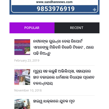
POPULAR
RECENT
ନବୀନଙ୍କ ଗୁଇନ୍ଦା ଦେଲା ରିପୋର୍ଟ
ଏମାନଙ୍କୁ ମିଳିବନି ବିଜେଡି ଟିକେଟ , ଥରେ
ପଢି ନିଅନ୍ତୁ
February 23, 2019
ମୃତ୍ୟୁ ସହ ଲଢୁଛି ଅଭିଲିପ୍ସା, ସହାୟତାର
ହାତ ବଢାଇଲେ ଧର୍ମଶାଳା ବିଧାୟକ ପ୍ରଣବ
ବଳବନ୍ତରାୟ
November 10, 2018
ହାଇୱ।ଧକ୍କାରେ ଯୁବକ ମୃତ