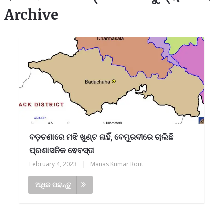
Archive
ବଡ଼ଚଣାରେ ମଝି ଖୁଣ୍ଟ ନାହିଁ, ବେମୁରବୀରେ ଚାଲିଛି
ପ୍ରଶାସନିକ ଵେବସ୍ତା
February 4, 2023
|
Manas Kumar Rout
ଅଧିକ ପଢନ୍ତୁ