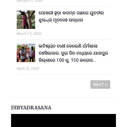
January 31, 2020
ପୋଖରୀ ହୁଡ଼ା କଦମ୍ବ ଗଛରେ ଯୁବତୀର
ଝୁଲନ୍ତା ମୃତଦେହ ଉଦ୍ଧାର
March 13, 2020
ଭବିଷ୍ୟତ ବାଣୀ ଦେଲେଣି ର୍ଧର୍ମଶାଳା
ତହସିଲଦାର: ଦୁଇ ଦିନ ମଧ୍ୟରେ ଯାଜପୁର
ଜିଲ୍ଲାରେ 100 ରୁ 150 କରୋନା...
April 25, 2020
NEXT »
DIBYADRASANA
Video
Player