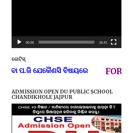
00:00
16:41
ନୋଟିସ୍
ପ୍
 ବା ପ.ଜି ଯେକୈଣସି ବିଷୟରେ
FOR GOV
ADMISSION OPEN DU PUBLIC SCHOOL
CHANDIKHOLE JAJPUR