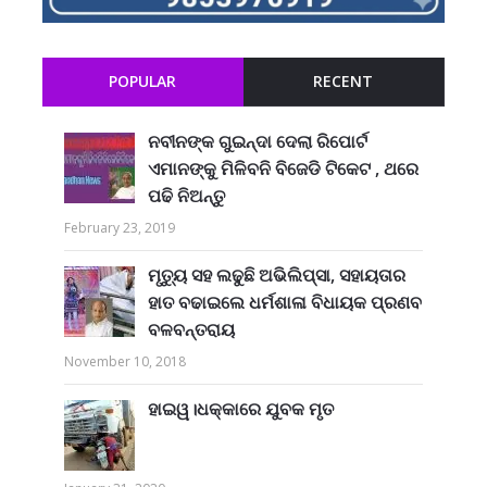
POPULAR
RECENT
ନବୀନଙ୍କ ଗୁଇନ୍ଦା ଦେଲା ରିପୋର୍ଟ
ଏମାନଙ୍କୁ ମିଳିବନି ବିଜେଡି ଟିକେଟ , ଥରେ
ପଢି ନିଅନ୍ତୁ
February 23, 2019
ମୃତ୍ୟୁ ସହ ଲଢୁଛି ଅଭିଲିପ୍ସା, ସହାୟତାର
ହାତ ବଢାଇଲେ ଧର୍ମଶାଳା ବିଧାୟକ ପ୍ରଣବ
ବଳବନ୍ତରାୟ
November 10, 2018
ହାଇୱ।ଧକ୍କାରେ ଯୁବକ ମୃତ