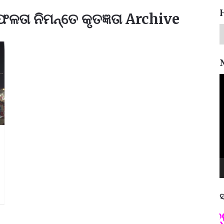
ତା ନିମନ୍ତେ କୃତଜ୍ଞତା Archive
V
P
ସ
ପଦ୍ମଶ୍ରୀ ଜୟନ୍ତ ମହାପାତ୍ର