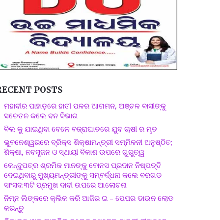
RECENT POSTS
ମହାବୀର ପାହାଡ଼ରେ ହାତୀ ପଳର ଆଗମନ, ଅଞ୍ଚଳ ବାସୀଙ୍କୁ
ସଚେତନ କଲେ ବନ ବିଭାଗ
ବିଲ କୁ ଯାଇଥିବା ବେଳେ ବଜ୍ରାଘାତରେ ଯୁବ ଚାଷୀ ର ମୃତ
ଭୁବନେଶ୍ୱରରେ ବ୍ରିକ୍ସ ଶିକ୍ଷାମନ୍ତ୍ରୀ ସମ୍ମିଳନୀ ଅନୁଷ୍ଠିତ;
ଶିକ୍ଷା, ନବସୃଜନ ଓ ସ୍ଥାୟୀ ବିକାଶ ଉପରେ ଗୁରୁତ୍ୱ
କେନ୍ଦୁପତ୍ର ଶ୍ରମିକ ମାନଙ୍କୁ ବୋନସ ପ୍ରଦାନ ନିଷ୍ପତ୍ତି
ଦେଇଥିବାରୁ ମୁଖ୍ୟମନ୍ତ୍ରୀଙ୍କୁ ସମ୍ବର୍ଦ୍ଧନା କଲେ ବରଗଡ
ସାଂସଦ:୩ଟି ପ୍ରମୁଖ ଦାବୀ ଉପରେ ଆଲୋଚନା
ନିମ୍ନ ଲିଙ୍କରେ କ୍ଲିକ କରି ଆଜିର ଇ – ପେପର ଡାଉନ ଲୋଡ
କରନ୍ତୁ