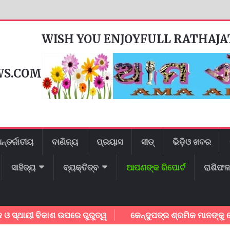
WISH YOU ENJOYFULL RATHAJ
WS.COM
ନ୍ତର୍ଜାତୀୟ
ବାଣିଜ୍ୟ
ପ୍ରୟାସ
ସୀଡ୍
ଭିଡ଼ିଓ ଖବର
ସାହିତ୍ୟ
ବ୍ୟକ୍ତିତ୍ବ
ଆପଣଙ୍କ ରିପୋର୍ଟ
ରାଶିଫ
ଥାୟୀ ବିକାଶ ଉପରେ ଗୁରୁତ୍ୱ
କେନ୍ଦୁପତ୍ର ଶ୍ରମିକ ମାନଙ୍କୁ ବୋନସ ପ