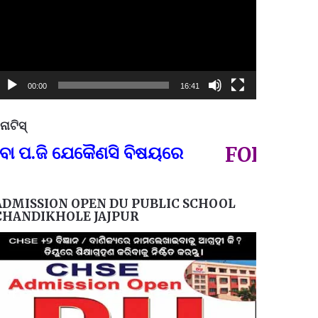
00:00
16:41
ୋଟିସ୍
ପ୍ରତିନି
.ଜି ଯେକୈଣସି ବିଷୟରେ
FOR GOVT A
ADMISSION OPEN DU PUBLIC SCHOOL
CHANDIKHOLE JAJPUR