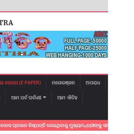
ATRA
ଇ ପେପର (E PAPER)
ମନୋରଞ୍ଜନ
ଅପରାଧ
ଳ
ଆମ ପର୍ବ ପର୍ବାଣୀ
ଆମ ଐତିହ
୍ରଦାନ ନିଷ୍ପତ୍ତି ଦେଇଥିବାରୁ ମୁଖ୍ୟମନ୍ତ୍ରୀଙ୍କୁ ସମ୍ବର୍ଦ୍ଧନା କଲେ 