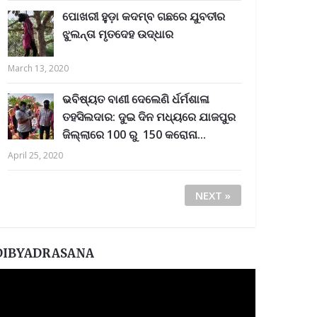
ପୋଖରୀ ହୁଡ଼ା କଦମ୍ବ ଗଛରେ ଯୁବତୀର
ଝୁଲନ୍ତା ମୃତଦେହ ଉଦ୍ଧାର
March 13, 2020
ଭବିଷ୍ୟତ ବାଣୀ ଦେଲେଣି ର୍ଧର୍ମଶାଳା
ତହସିଲଦାର: ଦୁଇ ଦିନ ମଧ୍ୟରେ ଯାଜପୁର
ଜିଲ୍ଲାରେ 100 ରୁ 150 କରୋନା...
April 25, 2020
NEXT »
DIBYADRASANA
ideo
layer