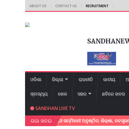
ABOUT US
CONTACT US
RECRUITMENT
SANDHANE
ଓଡିଶା
ଜିଲ୍ଲା
ରାଜନୀତି
ଜାତୀୟ
ଆ
ସ୍ବାସ୍ଥ୍ୟ
ଖେଳ
ସହର
ଛବିରେ ଖବର
SANDHAN LIVE TV
ତାଜା ଖବର
ରେ ବ୍ରିକ୍ସ ଶିକ୍ଷାମନ୍ତ୍ରୀ ସମ୍ମିଳନୀ ଅନୁଷ୍ଠିତ; ଶିକ୍ଷା, ନବସୃଜନ ଓ ସ୍