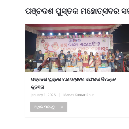
ପଞ୍ଚଦଶ ପୁସ୍ତକ ମହୋତ୍ସବର ସଫଳ
ପଞ୍ଚଦଶ ପୁସ୍ତକ ମହୋତ୍ସବର ସଫଳତା ନିମନ୍ତେ
କୃତଜ୍ଞତା
January 1, 2026
|
Manas Kumar Rout
ଅଧିକ ପଢନ୍ତୁ