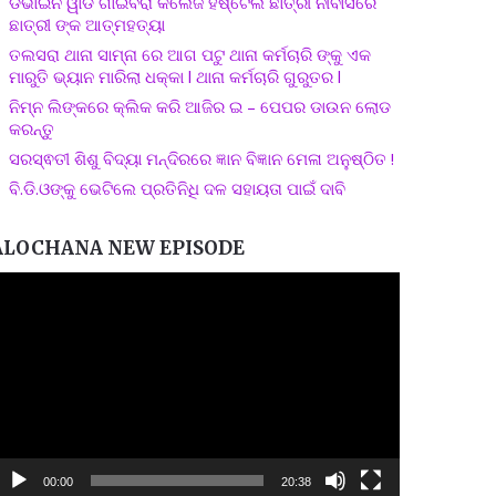
ଡିଭାଇନ ୱାଡ ଗାଇବିରା କଲେଜ ହଷ୍ଟେଲ ଛାତ୍ରୀ ନୀବାସରେ
ଛାତ୍ରୀ ଙ୍କ ଆତ୍ମହତ୍ୟା
ତଲସରା ଥାନା ସାମ୍ନା ରେ ଆଗ ପଟୁ ଥାନା କର୍ମଚାରି ଙ୍କୁ ଏକ
ମାରୁତି ଭ୍ୟାନ ମାରିଲା ଧକ୍କା l ଥାନା କର୍ମଚାରି ଗୁରୁତର l
ନିମ୍ନ ଲିଙ୍କରେ କ୍ଲିକ କରି ଆଜିର ଇ – ପେପର ଡାଉନ ଲୋଡ
କରନ୍ତୁ
ସରସ୍ଵତୀ ଶିଶୁ ବିଦ୍ୟା ମନ୍ଦିରରେ ଜ୍ଞାନ ବିଜ୍ଞାନ ମେଳା ଅନୁଷ୍ଠିତ !
ବି.ଡି.ଓଙ୍କୁ ଭେଟିଲେ ପ୍ରତିନିଧି ଦଳ ସହାୟତା ପାଇଁ ଦାବି
ALOCHANA NEW EPISODE
ideo
layer
00:00
20:38