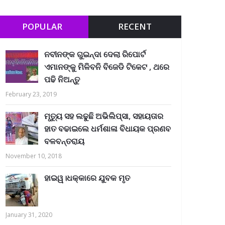
POPULAR
RECENT
ନବୀନଙ୍କ ଗୁଇନ୍ଦା ଦେଲା ରିପୋର୍ଟ
ଏମାନଙ୍କୁ ମିଳିବନି ବିଜେଡି ଟିକେଟ , ଥରେ
ପଢି ନିଅନ୍ତୁ
February 23, 2019
ମୃତ୍ୟୁ ସହ ଲଢୁଛି ଅଭିଲିପ୍ସା, ସହାୟତାର
ହାତ ବଢାଇଲେ ଧର୍ମଶାଳା ବିଧାୟକ ପ୍ରଣବ
ବଳବନ୍ତରାୟ
November 10, 2018
ହାଇୱ।ଧକ୍କାରେ ଯୁବକ ମୃତ
January 31, 2020