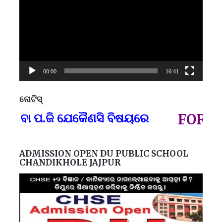
00:00
16:41
ନୋଟିସ୍
ପ୍
 ବା ପ.ଜି ଯେକୈଣସି ବିଷୟରେ
FOR GOV
ADMISSION OPEN DU PUBLIC SCHOOL
CHANDIKHOLE JAJPUR