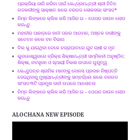
ପ୍ରକ୍ରିୟା ଜାରି କରିବା ପାଇଁ କେନ୍ଦ୍ରମନ୍ତ୍ରୀ ଶ୍ରୀ ନିତିନ
ଗଡକରୀଙ୍କୁ ସାକ୍ଷାତ କଲେ ବରଗଡ ଲୋକସଭା ସାଂସଦ*
ନିମ୍ନ ଲିଙ୍କରେ କ୍ଲିକ କରି ଆଜିର ଇ – ପେପର ଡାଉନ ଲୋଡ
କରନ୍ତୁ
ମହାବୀର ପାହାଡ଼ରେ ହାତୀ ପଳର ଆଗମନ, ଅଞ୍ଚଳ ବାସୀଙ୍କୁ
ସଚେତନ କଲେ ବନ ବିଭାଗ
ବିଲ କୁ ଯାଇଥିବା ବେଳେ ବଜ୍ରାଘାତରେ ଯୁବ ଚାଷୀ ର ମୃତ
ଭୁବନେଶ୍ୱରରେ ବ୍ରିକ୍ସ ଶିକ୍ଷାମନ୍ତ୍ରୀ ସମ୍ମିଳନୀ ଅନୁଷ୍ଠିତ;
ଶିକ୍ଷା, ନବସୃଜନ ଓ ସ୍ଥାୟୀ ବିକାଶ ଉପରେ ଗୁରୁତ୍ୱ
କେନ୍ଦୁପତ୍ର ଶ୍ରମିକ ମାନଙ୍କୁ ବୋନସ ପ୍ରଦାନ ନିଷ୍ପତ୍ତି
ଦେଇଥିବାରୁ ମୁଖ୍ୟମନ୍ତ୍ରୀଙ୍କୁ ସମ୍ବର୍ଦ୍ଧନା କଲେ ବରଗଡ
ସାଂସଦ:୩ଟି ପ୍ରମୁଖ ଦାବୀ ଉପରେ ଆଲୋଚନା
ନିମ୍ନ ଲିଙ୍କରେ କ୍ଲିକ କରି ଆଜିର ଇ – ପେପର ଡାଉନ ଲୋଡ
କରନ୍ତୁ
ALOCHANA NEW EPISODE
Video
Player