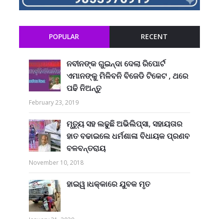
POPULAR
RECENT
ନବୀନଙ୍କ ଗୁଇନ୍ଦା ଦେଲା ରିପୋର୍ଟ
ଏମାନଙ୍କୁ ମିଳିବନି ବିଜେଡି ଟିକେଟ , ଥରେ
ପଢି ନିଅନ୍ତୁ
February 23, 2019
ମୃତ୍ୟୁ ସହ ଲଢୁଛି ଅଭିଲିପ୍ସା, ସହାୟତାର
ହାତ ବଢାଇଲେ ଧର୍ମଶାଳା ବିଧାୟକ ପ୍ରଣବ
ବଳବନ୍ତରାୟ
November 10, 2018
ହାଇୱ।ଧକ୍କାରେ ଯୁବକ ମୃତ