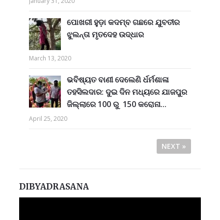
January 31, 2020
ପୋଖରୀ ହୁଡ଼ା କଦମ୍ବ ଗଛରେ ଯୁବତୀର
ଝୁଲନ୍ତା ମୃତଦେହ ଉଦ୍ଧାର
March 13, 2020
ଭବିଷ୍ୟତ ବାଣୀ ଦେଲେଣି ର୍ଧର୍ମଶାଳା
ତହସିଲଦାର: ଦୁଇ ଦିନ ମଧ୍ୟରେ ଯାଜପୁର
ଜିଲ୍ଲାରେ 100 ରୁ 150 କରୋନା...
April 25, 2020
NEXT »
DIBYADRASANA
Video
Player