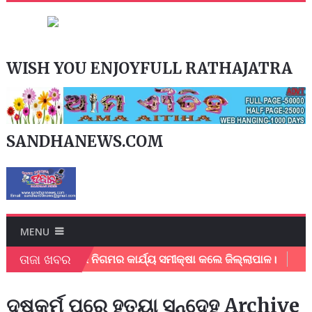
WISH YOU ENJOYFULL RATHAJATRA
SANDHANEWS.COM
MENU
ତାଜା ଖବର
ଲପୁର ମହାନଗର ନିଗମର କାର୍ଯ୍ୟ ସମୀକ୍ଷା କଲେ ଜିଲ୍ଲାପାଳ।
ଅଂଚଳ
ଦୁଷ୍କର୍ମ ପରେ ହତ୍ୟା ସନ୍ଦେହ Archive