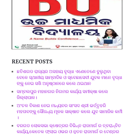
RECENT POSTS
ଛତିଶଗଡ ରାଜ୍ୟର ଅସହାୟ ବୃଦ୍ଧା ଏଣେତେଣେ ବୁଲୁଥିବା
ବେଳେ ସ୍ଥାନୀୟ ସାମ୍ବାଦିକ ଓ ସ୍ବେଛାସେବୀ ଯୁବକ ମାନେ ବୃଦ୍ଧା
ଙ୍କୁ ନେଇ ସଖି ଅନୁଷ୍ଠାନରେ କଲେ ଥଇଥାନ
ସମ୍ବଲପୁର ମହାନଗର ନିଗମର କାର୍ଯ୍ୟ ସମୀକ୍ଷା କଲେ
ଜିଲ୍ଲାପାଳ।
ଅଂଚଳ ବିକାଶ ନେଇ ମାନ୍ୟବର ସାଂସଦ ଶ୍ରୀ ଭର୍ତ୍ତୃହରି
ମହତାବଙ୍କୁ ସୌଜନ୍ୟ ମୂଳକ ସାକ୍ଷାତ କଲେ ଯୁବ ସାମାଜିକ କର୍ମୀ
।
ବରଗଡ ଲୋକସଭା କ୍ଷେତ୍ରର ବିଭିନ୍ନ ରାଜମାର୍ଗ ର ତ୍ବରାନ୍ବିତ
କାର୍ଯ୍ୟ,କେତେକ ଫ୍ଲାଇ ଓଭର ଓ ନୁତନ ରାଜମାର୍ଗ ର ଟେଣ୍ଡର