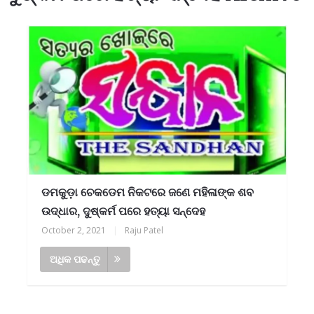
ଡମକୁଡ଼ା ଚେକଡେମ ନିକଟରେ ଜଣେ ମହିଳାଙ୍କ ଶବ
ଉଦ୍ଧାର, ଦୁଷ୍କର୍ମ ପରେ ହତ୍ୟା ସନ୍ଦେହ
October 2, 2021
|
Raju Patel
ଅଧିକ ପଢନ୍ତୁ