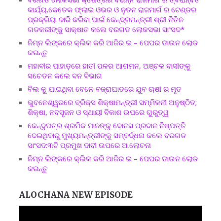
କାର୍ଯ୍ୟ,କେତେକ ଫ୍ଲାଇ ଓଭର ଓ ନୁତନ ରାଜମାର୍ଗ ର ଟେଣ୍ଡର
ପ୍ରକ୍ରିୟା ଜାରି କରିବା ପାଇଁ କେନ୍ଦ୍ରମନ୍ତ୍ରୀ ଶ୍ରୀ ନିତିନ
ଗଡକରୀଙ୍କୁ ସାକ୍ଷାତ କଲେ ବରଗଡ ଲୋକସଭା ସାଂସଦ*
ନିମ୍ନ ଲିଙ୍କରେ କ୍ଲିକ କରି ଆଜିର ଇ – ପେପର ଡାଉନ ଲୋଡ
କରନ୍ତୁ
ମହାବୀର ପାହାଡ଼ରେ ହାତୀ ପଳର ଆଗମନ, ଅଞ୍ଚଳ ବାସୀଙ୍କୁ
ସଚେତନ କଲେ ବନ ବିଭାଗ
ବିଲ କୁ ଯାଇଥିବା ବେଳେ ବଜ୍ରାଘାତରେ ଯୁବ ଚାଷୀ ର ମୃତ
ଭୁବନେଶ୍ୱରରେ ବ୍ରିକ୍ସ ଶିକ୍ଷାମନ୍ତ୍ରୀ ସମ୍ମିଳନୀ ଅନୁଷ୍ଠିତ;
ଶିକ୍ଷା, ନବସୃଜନ ଓ ସ୍ଥାୟୀ ବିକାଶ ଉପରେ ଗୁରୁତ୍ୱ
କେନ୍ଦୁପତ୍ର ଶ୍ରମିକ ମାନଙ୍କୁ ବୋନସ ପ୍ରଦାନ ନିଷ୍ପତ୍ତି
ଦେଇଥିବାରୁ ମୁଖ୍ୟମନ୍ତ୍ରୀଙ୍କୁ ସମ୍ବର୍ଦ୍ଧନା କଲେ ବରଗଡ
ସାଂସଦ:୩ଟି ପ୍ରମୁଖ ଦାବୀ ଉପରେ ଆଲୋଚନା
ନିମ୍ନ ଲିଙ୍କରେ କ୍ଲିକ କରି ଆଜିର ଇ – ପେପର ଡାଉନ ଲୋଡ
କରନ୍ତୁ
ALOCHANA NEW EPISODE
Video
Player