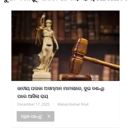
ଜାତୀୟ ପତାକା ଅସମ୍ମାନ ମାମଲାରେ, ଦୁଇ ଦଶନ୍ଧି
ପରେ ଆସିଲା ରାୟ
December 17, 2025
|
Manas Kumar Rout
ଅଧିକ ପଢନ୍ତୁ