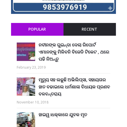
POPULAR
RECENT
ନବୀନଙ୍କ ଗୁଇନ୍ଦା ଦେଲା ରିପୋର୍ଟ
ଏମାନଙ୍କୁ ମିଳିବନି ବିଜେଡି ଟିକେଟ , ଥରେ
ପଢି ନିଅନ୍ତୁ
February 23, 2019
ମୃତ୍ୟୁ ସହ ଲଢୁଛି ଅଭିଲିପ୍ସା, ସହାୟତାର
ହାତ ବଢାଇଲେ ଧର୍ମଶାଳା ବିଧାୟକ ପ୍ରଣବ
ବଳବନ୍ତରାୟ
November 10, 2018
ହାଇୱ।ଧକ୍କାରେ ଯୁବକ ମୃତ