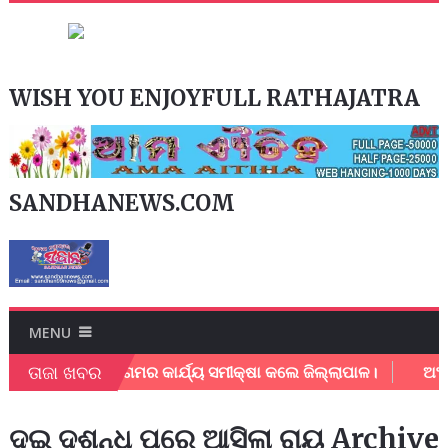
WISH YOU ENJOYFULL RATHAJATRA
SANDHANEWS.COM
MENU
ତାଜା ଖବର
ୁର ମହାନଗର ନିଗମର କାର୍ଯ୍ୟ ସମୀକ୍ଷା କଲେ ଜିଲ୍ଲାପାଳ।
ଅଂଚଳ ବ
ଦୁଇ ଦଶନ୍ଧି ପରେ ଆସିଲା ରାୟ Archive