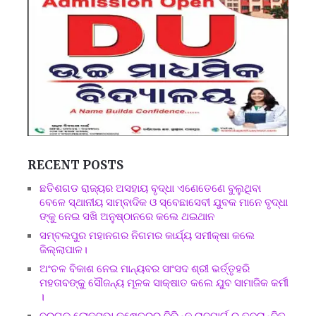
RECENT POSTS
ଛତିଶଗଡ ରାଜ୍ୟର ଅସହାୟ ବୃଦ୍ଧା ଏଣେତେଣେ ବୁଲୁଥିବା
ବେଳେ ସ୍ଥାନୀୟ ସାମ୍ବାଦିକ ଓ ସ୍ବେଛାସେବୀ ଯୁବକ ମାନେ ବୃଦ୍ଧା
ଙ୍କୁ ନେଇ ସଖି ଅନୁଷ୍ଠାନରେ କଲେ ଥଇଥାନ
ସମ୍ବଲପୁର ମହାନଗର ନିଗମର କାର୍ଯ୍ୟ ସମୀକ୍ଷା କଲେ
ଜିଲ୍ଲାପାଳ।
ଅଂଚଳ ବିକାଶ ନେଇ ମାନ୍ୟବର ସାଂସଦ ଶ୍ରୀ ଭର୍ତ୍ତୃହରି
ମହତାବଙ୍କୁ ସୌଜନ୍ୟ ମୂଳକ ସାକ୍ଷାତ କଲେ ଯୁବ ସାମାଜିକ କର୍ମୀ
।
ବରଗଡ ଲୋକସଭା କ୍ଷେତ୍ରର ବିଭିନ୍ନ ରାଜମାର୍ଗ ର ତ୍ବରାନ୍ବିତ