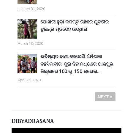
January 31, 2020
ପୋଖରୀ ହୁଡ଼ା କଦମ୍ବ ଗଛରେ ଯୁବତୀର
ଝୁଲନ୍ତା ମୃତଦେହ ଉଦ୍ଧାର
March 13, 2020
ଭବିଷ୍ୟତ ବାଣୀ ଦେଲେଣି ର୍ଧର୍ମଶାଳା
ତହସିଲଦାର: ଦୁଇ ଦିନ ମଧ୍ୟରେ ଯାଜପୁର
ଜିଲ୍ଲାରେ 100 ରୁ 150 କରୋନା...
April 25, 2020
NEXT »
DIBYADRASANA
Video