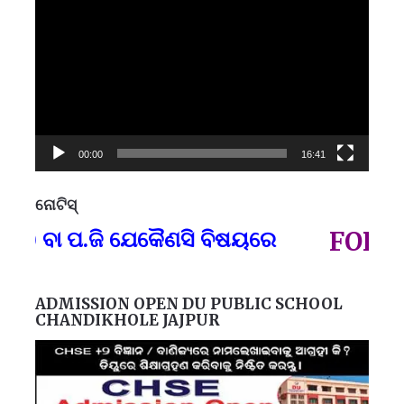
Player
00:00
16:41
ନୋଟିସ୍
ପ୍
) ବା ପ.ଜି ଯେକୈଣସି ବିଷୟରେ
FOR GO
ADMISSION OPEN DU PUBLIC SCHOOL
CHANDIKHOLE JAJPUR