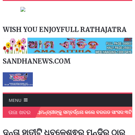
WISH YOU ENJOYFULL RATHAJATRA
SANDHANEWS.COM
MENU
ତାଜା ଖବର
 ଦେଇଥିବାରୁ ମୁଖ୍ୟମନ୍ତ୍ରୀଙ୍କୁ ସମ୍ବର୍ଦ୍ଧନା କଲେ ବରଗଡ ସାଂସଦ:୩ଟି ପ
ଦନ୍ତା ହାତୀଟି ଧବଳେଶ୍ଵର ମନ୍ଦିର ଠାରୁ