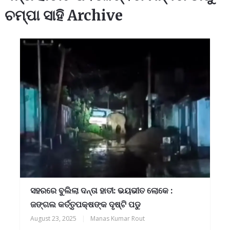
ଚମ୍ପା ସାହି Archive
ସହରରେ ବୁଲିଲା ଦନ୍ତା ହାତୀ: ଭୟଭୀତ ଲୋକେ :
ଜଙ୍ଗଲ କର୍ତ୍ତୃପକ୍ଷଙ୍କ ଦୃଷ୍ଟି ପଡୁ
August 23, 2025
|
Manas Kumar Rout