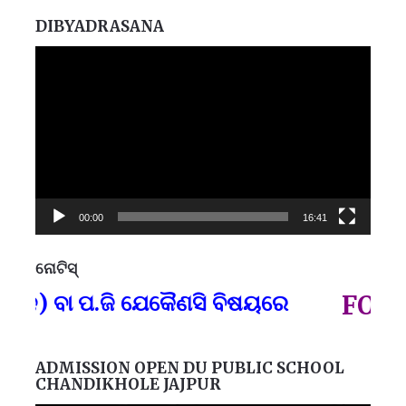
DIBYADRASANA
Video
Player
00:00
16:41
ନୋଟିସ୍
ପ୍
ନ) ବା ପ.ଜି ଯେକୈଣସି ବିଷୟରେ
FOR GO
ADMISSION OPEN DU PUBLIC SCHOOL
CHANDIKHOLE JAJPUR