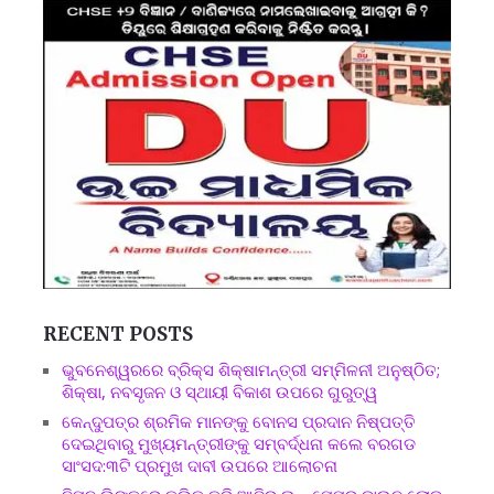
RECENT POSTS
ଭୁବନେଶ୍ୱରରେ ବ୍ରିକ୍ସ ଶିକ୍ଷାମନ୍ତ୍ରୀ ସମ୍ମିଳନୀ ଅନୁଷ୍ଠିତ;
ଶିକ୍ଷା, ନବସୃଜନ ଓ ସ୍ଥାୟୀ ବିକାଶ ଉପରେ ଗୁରୁତ୍ୱ
କେନ୍ଦୁପତ୍ର ଶ୍ରମିକ ମାନଙ୍କୁ ବୋନସ ପ୍ରଦାନ ନିଷ୍ପତ୍ତି
ଦେଇଥିବାରୁ ମୁଖ୍ୟମନ୍ତ୍ରୀଙ୍କୁ ସମ୍ବର୍ଦ୍ଧନା କଲେ ବରଗଡ
ସାଂସଦ:୩ଟି ପ୍ରମୁଖ ଦାବୀ ଉପରେ ଆଲୋଚନା