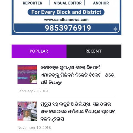
POPULAR
RECENT
ନବୀନଙ୍କ ଗୁଇନ୍ଦା ଦେଲା ରିପୋର୍ଟ
ଏମାନଙ୍କୁ ମିଳିବନି ବିଜେଡି ଟିକେଟ , ଥରେ
ପଢି ନିଅନ୍ତୁ
February 23, 2019
ମୃତ୍ୟୁ ସହ ଲଢୁଛି ଅଭିଲିପ୍ସା, ସହାୟତାର
ହାତ ବଢାଇଲେ ଧର୍ମଶାଳା ବିଧାୟକ ପ୍ରଣବ
ବଳବନ୍ତରାୟ
November 10, 2018