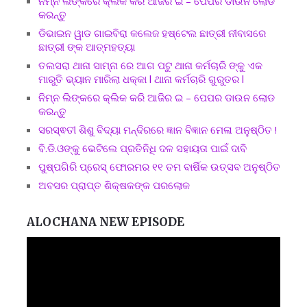
ନିମ୍ନ ଲିଙ୍କରେ କ୍ଲିକ କରି ଆଜିର ଇ – ପେପର ଡାଉନ ଲୋଡ
କରନ୍ତୁ
ଡିଭାଇନ ୱାଡ ଗାଇବିରା କଲେଜ ହଷ୍ଟେଲ ଛାତ୍ରୀ ନୀବାସରେ
ଛାତ୍ରୀ ଙ୍କ ଆତ୍ମହତ୍ୟା
ତଲସରା ଥାନା ସାମ୍ନା ରେ ଆଗ ପଟୁ ଥାନା କର୍ମଚାରି ଙ୍କୁ ଏକ
ମାରୁତି ଭ୍ୟାନ ମାରିଲା ଧକ୍କା l ଥାନା କର୍ମଚାରି ଗୁରୁତର l
ନିମ୍ନ ଲିଙ୍କରେ କ୍ଲିକ କରି ଆଜିର ଇ – ପେପର ଡାଉନ ଲୋଡ
କରନ୍ତୁ
ସରସ୍ଵତୀ ଶିଶୁ ବିଦ୍ୟା ମନ୍ଦିରରେ ଜ୍ଞାନ ବିଜ୍ଞାନ ମେଳା ଅନୁଷ୍ଠିତ !
ବି.ଡି.ଓଙ୍କୁ ଭେଟିଲେ ପ୍ରତିନିଧି ଦଳ ସହାୟତା ପାଇଁ ଦାବି
ପୁଷ୍ପଗିରି ପ୍ରେସ୍ ଫୋରମର ୧୧ ତମ ବାର୍ଷିକ ଉତ୍ସବ ଅନୁଷ୍ଠିତ
ଅବସର ପ୍ରାପ୍ତ ଶିକ୍ଷକଙ୍କ ପରଲୋକ
ALOCHANA NEW EPISODE
Video
Player