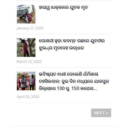
ହାଇୱ।ଧକ୍କାରେ ଯୁବକ ମୃତ
January 31, 2020
ପୋଖରୀ ହୁଡ଼ା କଦମ୍ବ ଗଛରେ ଯୁବତୀର
ଝୁଲନ୍ତା ମୃତଦେହ ଉଦ୍ଧାର
March 13, 2020
ଭବିଷ୍ୟତ ବାଣୀ ଦେଲେଣି ର୍ଧର୍ମଶାଳା
ତହସିଲଦାର: ଦୁଇ ଦିନ ମଧ୍ୟରେ ଯାଜପୁର
ଜିଲ୍ଲାରେ 100 ରୁ 150 କରୋନା...
April 25, 2020
NEXT »