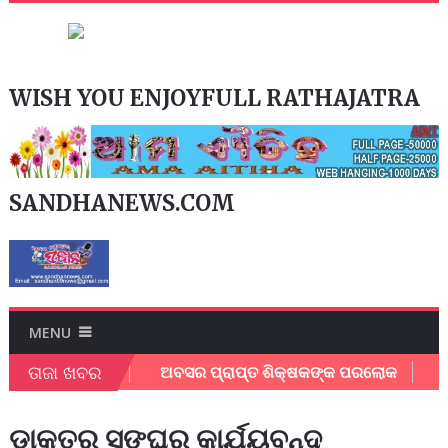
WISH YOU ENJOYFULL RATHAJATRA
SANDHANEWS.COM
MENU
ତାଜା ଖବର
ତ୍ସବ ଅନୁଷ୍ଠିତ
ଅବସର ପ୍ରାପ୍ତ ଶିକ୍ଷକଙ୍କ ପରଲୋକ
ଯାଜ
ଡାକ୍ତର ସଙ୍ଘର କାର୍ଯ୍ୟବନ୍ଦ