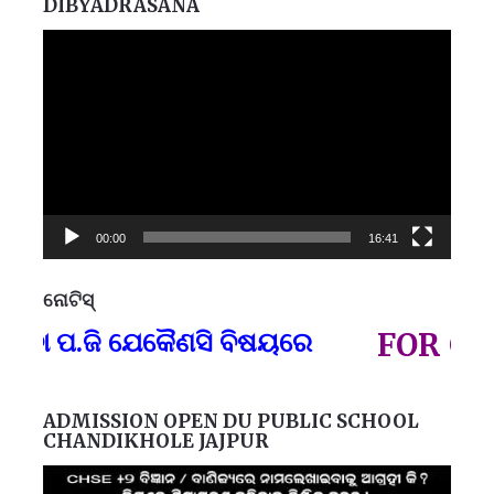
DIBYADRASANA
Video
Player
00:00
16:41
ନୋଟିସ୍
ପ୍
ବା ପ.ଜି ଯେକୈଣସି ବିଷୟରେ
FOR GOVT
ADMISSION OPEN DU PUBLIC SCHOOL
CHANDIKHOLE JAJPUR