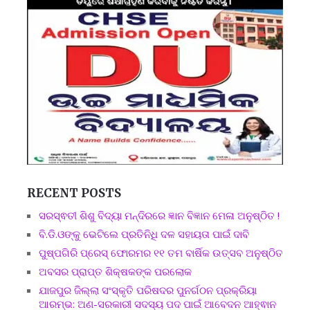
RECENT POSTS
ସରସ୍ଵତୀ ଶିଶୁ ବିଦ୍ୟା ମନ୍ଦିରରେ ଜ୍ଞାନ ବିଜ୍ଞାନ ମେଳା ଅନୁଷ୍ଠିତ !
ବି.ଡି.ଓଙ୍କୁ ଭେଟିଲେ ପ୍ରତିନିଧି ଦଳ ସହାୟତା ପାଇଁ ଦାବି
ପୁଷ୍ପଗିରି ପ୍ରେସ୍ ଫୋରମର ୧୧ ତମ ବାର୍ଷିକ ଉତ୍ସବ ଅନୁଷ୍ଠିତ
ଅବସର ପ୍ରାପ୍ତ ଶିକ୍ଷକଙ୍କ ପରଲୋକ
ଯାଜପୁର ଜିଲ୍ଲା ସଂସ୍କୃତି ପରିଷଦର ପୁନର୍ଗଠନ ପ୍ରକ୍ରିୟା
ଆରମ୍ଭ: ଅଣ-ସରକାରୀ ସଦସ୍ୟ ପଦ ପାଇଁ ଆବେଦନ ଆହ୍ଵାନ