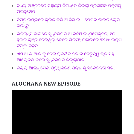
ବନ୍ୟା ଅଞ୍ଚଳରେ ସହାୟତା ନିମନ୍ତେ ଜିଲ୍ଲା ପ୍ରଶାସନ ପକ୍ଷରୁ
ପଦକ୍ଷେପ
ନିମ୍ନ ଲିଙ୍କରେ କ୍ଲିକ କରି ଆଜିର ଇ – ପେପର ଡାଉନ ଲୋଡ
କରନ୍ତୁ
ଭିଜିଲାନ୍ସ ଜାଲରେ ସୁନ୍ଦରଗଡ଼ ଆରଟିଓ ଇନ୍ସପେକ୍ଟର, ୧୦
ହଜାର ଲାଞ୍ଚ ନେଉଥିବା ବେଳେ ଗିରଫ; ଚଢ଼ାଉରେ ୨୪.୯୯ ଲକ୍ଷ
ଟଙ୍କା ଜବତ
ଏସ ଆଇ ଆର କୁ ନେଇ ରାଜନୀତି ଦଳ ର ନେତୃତ୍ୱ ଙ୍କ ସହ
ଆଲୋଚନା କଲେ ସୁନ୍ଦରଗଡ ଜିଲ୍ଲାପାଳ
ଜିଲ୍ଲା ଆଇନ୍ ସେବା ପ୍ରାଧିକରଣ ପକ୍ଷ ରୁ ସଚେତନତା ସଭା।
ALOCHANA NEW EPISODE
Video
Player