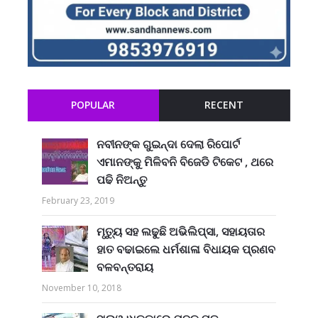
POPULAR
RECENT
ନବୀନଙ୍କ ଗୁଇନ୍ଦା ଦେଲା ରିପୋର୍ଟ
ଏମାନଙ୍କୁ ମିଳିବନି ବିଜେଡି ଟିକେଟ , ଥରେ
ପଢି ନିଅନ୍ତୁ
February 23, 2019
ମୃତ୍ୟୁ ସହ ଲଢୁଛି ଅଭିଲିପ୍ସା, ସହାୟତାର
ହାତ ବଢାଇଲେ ଧର୍ମଶାଳା ବିଧାୟକ ପ୍ରଣବ
ବଳବନ୍ତରାୟ
November 10, 2018