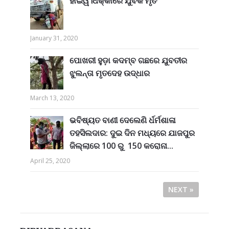
ହାଇୱ।ଧକ୍କାରେ ଯୁବକ ମୃତ
January 31, 2020
ପୋଖରୀ ହୁଡ଼ା କଦମ୍ବ ଗଛରେ ଯୁବତୀର
ଝୁଲନ୍ତା ମୃତଦେହ ଉଦ୍ଧାର
March 13, 2020
ଭବିଷ୍ୟତ ବାଣୀ ଦେଲେଣି ର୍ଧର୍ମଶାଳା
ତହସିଲଦାର: ଦୁଇ ଦିନ ମଧ୍ୟରେ ଯାଜପୁର
ଜିଲ୍ଲାରେ 100 ରୁ 150 କରୋନା...
April 25, 2020
NEXT »