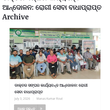
ଆନ୍ଦୋଳନ: ରୋଗୀ ସେବା ବାଧାପ୍ରାପ୍ତ
Archive
ଡାକ୍ତର ସଙ୍ଘର କାର୍ଯ୍ୟବନ୍ଦ ଆନ୍ଦୋଳନ: ରୋଗୀ
ସେବା ବାଧାପ୍ରାପ୍ତ
July 3, 2026
|
Manas Kumar Rout
ଅଧିକ ପଢନ୍ତୁ