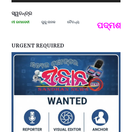
ସ୍ୱତନ୍ତ୍ର
ସଂଗ୍ରାମୀ ରମାଦେବୀ
ଗୁରୁ ନାନକ
ଚୈତନ୍ୟ
ପଦ୍ମଶ୍ରୀ ଜ
ପ
B
ପ
URGENT REQUIRED