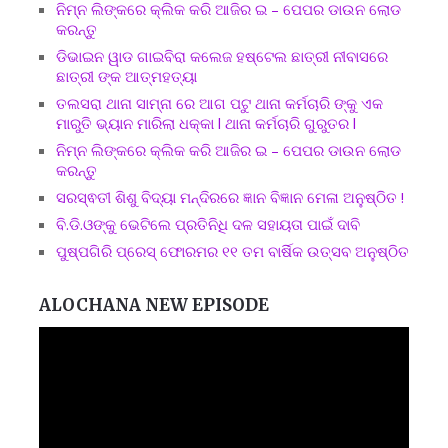
ନିମ୍ନ ଲିଙ୍କରେ କ୍ଲିକ କରି ଆଜିର ଇ – ପେପର ଡାଉନ ଲୋଡ
କରନ୍ତୁ
ଡିଭାଇନ ୱାଡ ଗାଇବିରା କଲେଜ ହଷ୍ଟେଲ ଛାତ୍ରୀ ନୀବାସରେ
ଛାତ୍ରୀ ଙ୍କ ଆତ୍ମହତ୍ୟା
ତଲସରା ଥାନା ସାମ୍ନା ରେ ଆଗ ପଟୁ ଥାନା କର୍ମଚାରି ଙ୍କୁ ଏକ
ମାରୁତି ଭ୍ୟାନ ମାରିଲା ଧକ୍କା l ଥାନା କର୍ମଚାରି ଗୁରୁତର l
ନିମ୍ନ ଲିଙ୍କରେ କ୍ଲିକ କରି ଆଜିର ଇ – ପେପର ଡାଉନ ଲୋଡ
କରନ୍ତୁ
ସରସ୍ଵତୀ ଶିଶୁ ବିଦ୍ୟା ମନ୍ଦିରରେ ଜ୍ଞାନ ବିଜ୍ଞାନ ମେଳା ଅନୁଷ୍ଠିତ !
ବି.ଡି.ଓଙ୍କୁ ଭେଟିଲେ ପ୍ରତିନିଧି ଦଳ ସହାୟତା ପାଇଁ ଦାବି
ପୁଷ୍ପଗିରି ପ୍ରେସ୍ ଫୋରମର ୧୧ ତମ ବାର୍ଷିକ ଉତ୍ସବ ଅନୁଷ୍ଠିତ
ALOCHANA NEW EPISODE
Video
Player