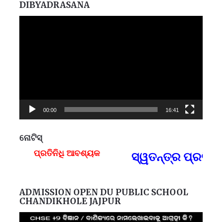
DIBYADRASANA
Video
Player
00:00
16:41
ନୋଟିସ୍
ପ୍ରତିନିଧି ଆବଶ୍ୟକ
ସ୍ୱତନ୍ତ୍ର ପ୍ରତିନି
F
ADMISSION OPEN DU PUBLIC SCHOOL
CHANDIKHOLE JAJPUR