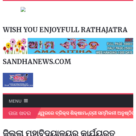
WISH YOU ENJOYFULL RATHAJATRA
SANDHANEWS.COM
MENU
ତାଜା ଖବର
ୃତ
ଭୁବନେଶ୍ୱରରେ ବ୍ରିକ୍ସ ଶିକ୍ଷାମନ୍ତ୍ରୀ ସମ୍ମିଳନୀ ଅନୁଷ୍ଠିତ; ଶି
ଜିଲ୍ଲା ମହାବିଦ୍ୟାଳୟର କାର୍ଯ୍ୟରତ