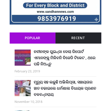
POPULAR
RECENT
ନବୀନଙ୍କ ଗୁଇନ୍ଦା ଦେଲା ରିପୋର୍ଟ
ଏମାନଙ୍କୁ ମିଳିବନି ବିଜେଡି ଟିକେଟ , ଥରେ
ପଢି ନିଅନ୍ତୁ
February 23, 2019
ମୃତ୍ୟୁ ସହ ଲଢୁଛି ଅଭିଲିପ୍ସା, ସହାୟତାର
ହାତ ବଢାଇଲେ ଧର୍ମଶାଳା ବିଧାୟକ ପ୍ରଣବ
ବଳବନ୍ତରାୟ
November 10, 2018