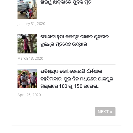
ହାଇୱ।ଧକ୍କାରେ ଯୁବକ ମୃତ
January 31, 2020
ପୋଖରୀ ହୁଡ଼ା କଦମ୍ବ ଗଛରେ ଯୁବତୀର
ଝୁଲନ୍ତା ମୃତଦେହ ଉଦ୍ଧାର
March 13, 2020
ଭବିଷ୍ୟତ ବାଣୀ ଦେଲେଣି ର୍ଧର୍ମଶାଳା
ତହସିଲଦାର: ଦୁଇ ଦିନ ମଧ୍ୟରେ ଯାଜପୁର
ଜିଲ୍ଲାରେ 100 ରୁ 150 କରୋନା...
April 25, 2020
NEXT »