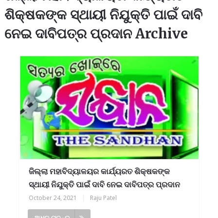
ଶିକ୍ଷକଙ୍କ ସ୍ଥାୟୀ ନିଯୁକ୍ତି ପାଇଁ ଦାବି
ନେଇ ଦାବିପତ୍ର ପ୍ରଦାନ Archive
ଜିଲ୍ଲା ମହାବିଦ୍ୟାଳୟର କାର୍ଯ୍ୟରତ ଶିକ୍ଷକଙ୍କ
ସ୍ଥାୟୀ ନିଯୁକ୍ତି ପାଇଁ ଦାବି ନେଇ ଦାବିପତ୍ର ପ୍ରଦାନ
October 24, 2021
|
Raju Patel
ଅଧିକ ପଢନ୍ତୁ