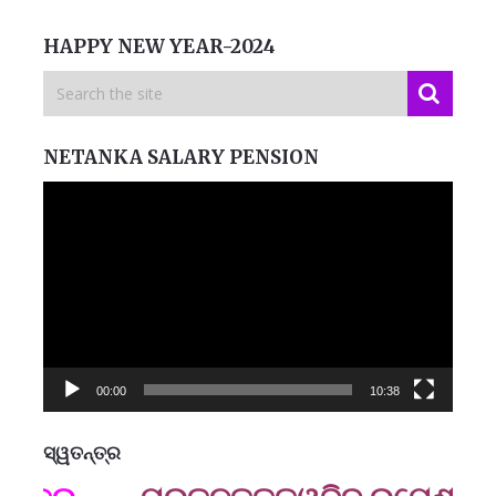
HAPPY NEW YEAR-2024
NETANKA SALARY PENSION
Video
Player
00:00
10:38
ସ୍ୱତନ୍ତ୍ର
ମନେ
ପ