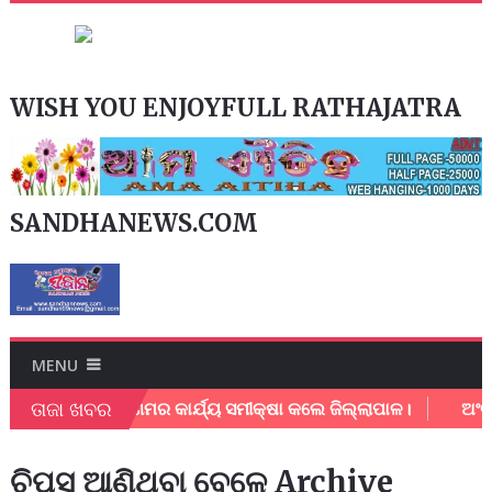
WISH YOU ENJOYFULL RATHAJATRA
SANDHANEWS.COM
MENU
ତାଜା ଖବର
ର ମହାନଗର ନିଗମର କାର୍ଯ୍ୟ ସମୀକ୍ଷା କଲେ ଜିଲ୍ଲାପାଳ।
ଅଂଚଳ ବି
ଚିପ୍ସ ଆଣିଥିବା ବେଳେ Archive