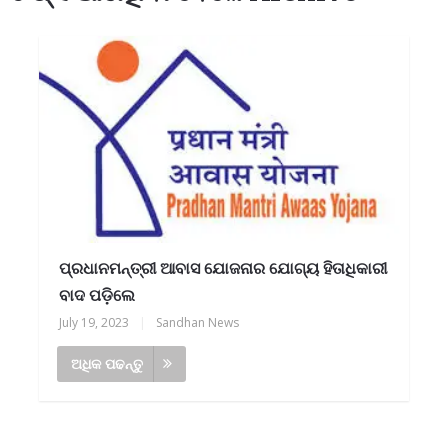
ପ୍ରଧାନମନ୍ତ୍ରୀ ଆବାସ ଯୋଜନାର ଯୋଗ୍ୟ ହିତାଧିକାରୀ
ବାଦ ପଡ଼ିଲେ
July 19, 2023
|
Sandhan News
ଅଧିକ ପଢନ୍ତୁ