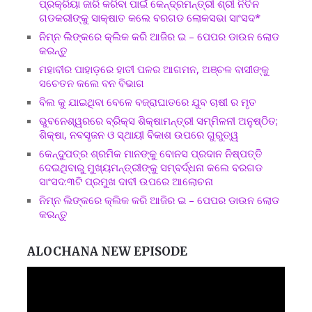
ପ୍ରକ୍ରିୟା ଜାରି କରିବା ପାଇଁ କେନ୍ଦ୍ରମନ୍ତ୍ରୀ ଶ୍ରୀ ନିତିନ
ଗଡକରୀଙ୍କୁ ସାକ୍ଷାତ କଲେ ବରଗଡ ଲୋକସଭା ସାଂସଦ*
ନିମ୍ନ ଲିଙ୍କରେ କ୍ଲିକ କରି ଆଜିର ଇ – ପେପର ଡାଉନ ଲୋଡ
କରନ୍ତୁ
ମହାବୀର ପାହାଡ଼ରେ ହାତୀ ପଳର ଆଗମନ, ଅଞ୍ଚଳ ବାସୀଙ୍କୁ
ସଚେତନ କଲେ ବନ ବିଭାଗ
ବିଲ କୁ ଯାଇଥିବା ବେଳେ ବଜ୍ରାଘାତରେ ଯୁବ ଚାଷୀ ର ମୃତ
ଭୁବନେଶ୍ୱରରେ ବ୍ରିକ୍ସ ଶିକ୍ଷାମନ୍ତ୍ରୀ ସମ୍ମିଳନୀ ଅନୁଷ୍ଠିତ;
ଶିକ୍ଷା, ନବସୃଜନ ଓ ସ୍ଥାୟୀ ବିକାଶ ଉପରେ ଗୁରୁତ୍ୱ
କେନ୍ଦୁପତ୍ର ଶ୍ରମିକ ମାନଙ୍କୁ ବୋନସ ପ୍ରଦାନ ନିଷ୍ପତ୍ତି
ଦେଇଥିବାରୁ ମୁଖ୍ୟମନ୍ତ୍ରୀଙ୍କୁ ସମ୍ବର୍ଦ୍ଧନା କଲେ ବରଗଡ
ସାଂସଦ:୩ଟି ପ୍ରମୁଖ ଦାବୀ ଉପରେ ଆଲୋଚନା
ନିମ୍ନ ଲିଙ୍କରେ କ୍ଲିକ କରି ଆଜିର ଇ – ପେପର ଡାଉନ ଲୋଡ
କରନ୍ତୁ
ALOCHANA NEW EPISODE
Video
Player