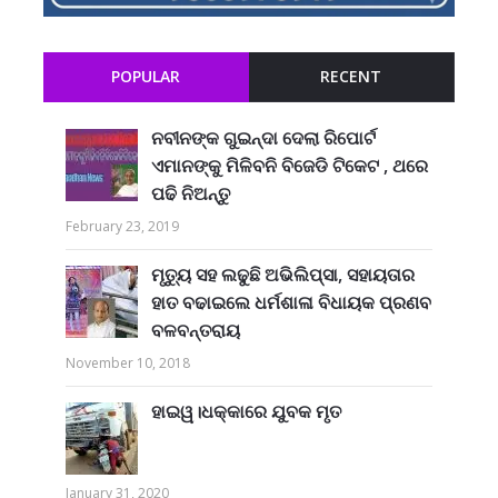
POPULAR
RECENT
ନବୀନଙ୍କ ଗୁଇନ୍ଦା ଦେଲା ରିପୋର୍ଟ
ଏମାନଙ୍କୁ ମିଳିବନି ବିଜେଡି ଟିକେଟ , ଥରେ
ପଢି ନିଅନ୍ତୁ
February 23, 2019
ମୃତ୍ୟୁ ସହ ଲଢୁଛି ଅଭିଲିପ୍ସା, ସହାୟତାର
ହାତ ବଢାଇଲେ ଧର୍ମଶାଳା ବିଧାୟକ ପ୍ରଣବ
ବଳବନ୍ତରାୟ
November 10, 2018
ହାଇୱ।ଧକ୍କାରେ ଯୁବକ ମୃତ
January 31, 2020