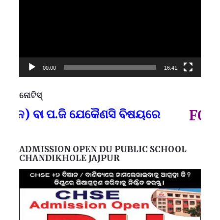
00:00
16:41
ନୋଟିସ୍
ପ୍
ନ) ବା ପ.ଜି ଯେକୈଣସି ବିଷୟରେ
FOR G
ADMISSION OPEN DU PUBLIC SCHOOL
CHANDIKHOLE JAJPUR