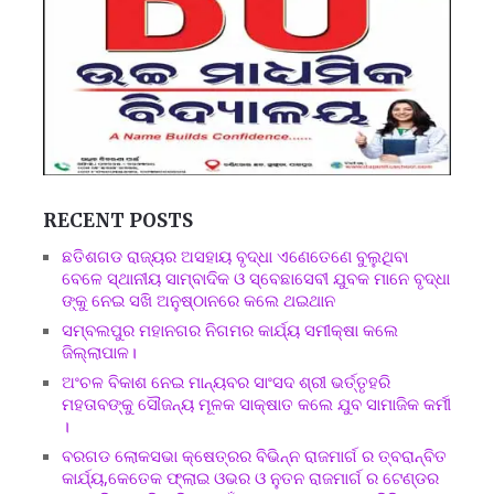
RECENT POSTS
ଛତିଶଗଡ ରାଜ୍ୟର ଅସହାୟ ବୃଦ୍ଧା ଏଣେତେଣେ ବୁଲୁଥିବା
ବେଳେ ସ୍ଥାନୀୟ ସାମ୍ବାଦିକ ଓ ସ୍ବେଛାସେବୀ ଯୁବକ ମାନେ ବୃଦ୍ଧା
ଙ୍କୁ ନେଇ ସଖି ଅନୁଷ୍ଠାନରେ କଲେ ଥଇଥାନ
ସମ୍ବଲପୁର ମହାନଗର ନିଗମର କାର୍ଯ୍ୟ ସମୀକ୍ଷା କଲେ
ଜିଲ୍ଲାପାଳ।
ଅଂଚଳ ବିକାଶ ନେଇ ମାନ୍ୟବର ସାଂସଦ ଶ୍ରୀ ଭର୍ତ୍ତୃହରି
ମହତାବଙ୍କୁ ସୌଜନ୍ୟ ମୂଳକ ସାକ୍ଷାତ କଲେ ଯୁବ ସାମାଜିକ କର୍ମୀ
।
ବରଗଡ ଲୋକସଭା କ୍ଷେତ୍ରର ବିଭିନ୍ନ ରାଜମାର୍ଗ ର ତ୍ବରାନ୍ବିତ
କାର୍ଯ୍ୟ,କେତେକ ଫ୍ଲାଇ ଓଭର ଓ ନୁତନ ରାଜମାର୍ଗ ର ଟେଣ୍ଡର