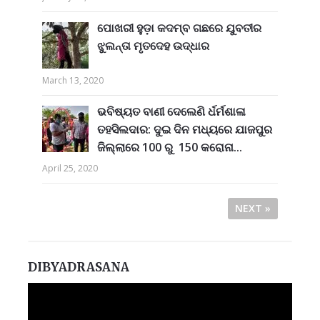
ପୋଖରୀ ହୁଡ଼ା କଦମ୍ବ ଗଛରେ ଯୁବତୀର
ଝୁଲନ୍ତା ମୃତଦେହ ଉଦ୍ଧାର
March 13, 2020
ଭବିଷ୍ୟତ ବାଣୀ ଦେଲେଣି ର୍ଧର୍ମଶାଳା
ତହସିଲଦାର: ଦୁଇ ଦିନ ମଧ୍ୟରେ ଯାଜପୁର
ଜିଲ୍ଲାରେ 100 ରୁ 150 କରୋନା...
April 25, 2020
NEXT »
DIBYADRASANA
Video
Player