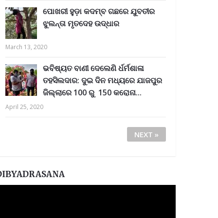
ପୋଖରୀ ହୁଡ଼ା କଦମ୍ବ ଗଛରେ ଯୁବତୀର
ଝୁଲନ୍ତା ମୃତଦେହ ଉଦ୍ଧାର
March 13, 2020
ଭବିଷ୍ୟତ ବାଣୀ ଦେଲେଣି ର୍ଧର୍ମଶାଳା
ତହସିଲଦାର: ଦୁଇ ଦିନ ମଧ୍ୟରେ ଯାଜପୁର
ଜିଲ୍ଲାରେ 100 ରୁ 150 କରୋନା...
April 25, 2020
NEXT »
DIBYADRASANA
ideo
layer