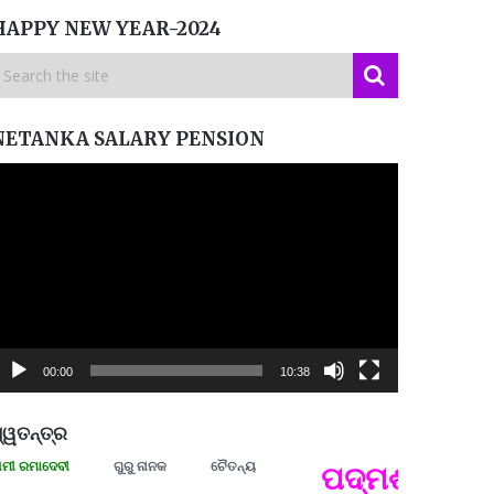
HAPPY NEW YEAR-2024
NETANKA SALARY PENSION
ideo
layer
00:00
10:38
୍ୱତନ୍ତ୍ର
ରମାଦେବୀ
ଗୁରୁ ନାନକ
ଚୈତନ୍ୟ
ପଦ୍ମଶ୍ରୀ ଜୟନ୍
ପ୍ରତ୍
Budd
ପରାଧୀ