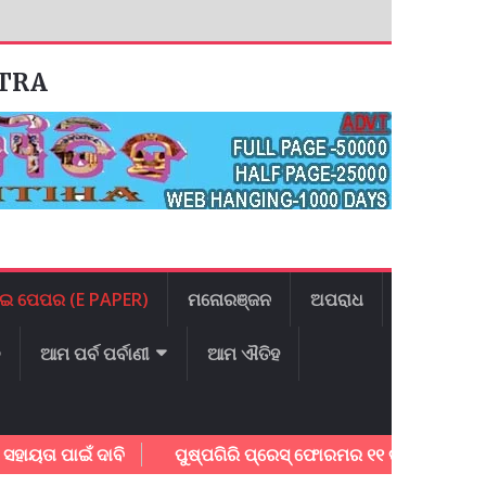
ATRA
ଇ ପେପର (E PAPER)
ମନୋରଞ୍ଜନ
ଅପରାଧ
ଳ
ଆମ ପର୍ବ ପର୍ବାଣୀ
ଆମ ଐତିହ
 ପାଇଁ ଦାବି
ପୁଷ୍ପଗିରି ପ୍ରେସ୍ ଫୋରମର ୧୧ ତମ ବାର୍ଷିକ ଉତ୍ସବ ଅନ