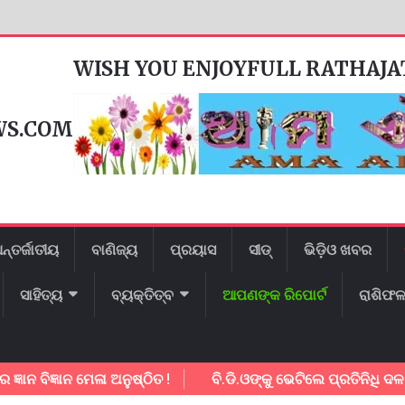
WISH YOU ENJOYFULL RATHAJ
WS.COM
ନ୍ତର୍ଜାତୀୟ
ବାଣିଜ୍ୟ
ପ୍ରୟାସ
ସୀଡ୍
ଭିଡ଼ିଓ ଖବର
ସାହିତ୍ୟ
ବ୍ୟକ୍ତିତ୍ବ
ଆପଣଙ୍କ ରିପୋର୍ଟ
ରାଶିଫ
ିଜ୍ଞାନ ମେଳା ଅନୁଷ୍ଠିତ !
ବି.ଡି.ଓଙ୍କୁ ଭେଟିଲେ ପ୍ରତିନିଧି ଦଳ ସହାୟତା