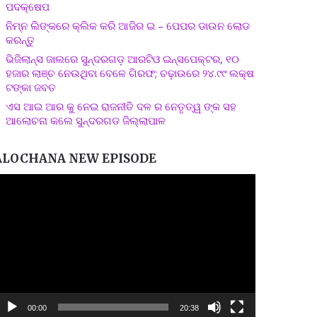
ପଦକ୍ଷେପ
ନିମ୍ନ ଲିଙ୍କରେ କ୍ଲିକ କରି ଆଜିର ଇ – ପେପର ଡାଉନ ଲୋଡ
କରନ୍ତୁ
ଭିଜିଲାନ୍ସ ଜାଲରେ ସୁନ୍ଦରଗଡ଼ ଆରଟିଓ ଇନ୍ସପେକ୍ଟର, ୧୦
ହଜାର ଲାଞ୍ଚ ନେଉଥିବା ବେଳେ ଗିରଫ; ଚଢ଼ାଉରେ ୨୪.୯୯ ଲକ୍ଷ
ଟଙ୍କା ଜବତ
ଏସ ଆଇ ଆର କୁ ନେଇ ରାଜନୀତି ଦଳ ର ନେତୃତ୍ୱ ଙ୍କ ସହ
ଆଲୋଚନା କଲେ ସୁନ୍ଦରଗଡ ଜିଲ୍ଲାପାଳ
ALOCHANA NEW EPISODE
ideo
layer
00:00
20:38