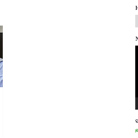
V
P
ସ
ମନେ ପଡନ୍ତି: ସ୍ୱାଧୀନତା ସଂଗ୍ରାମୀ 