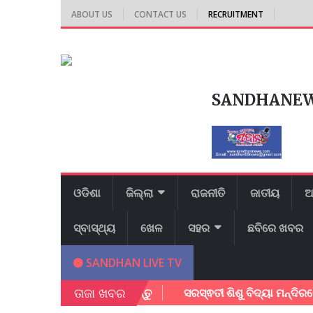
ABOUT US
CONTACT US
RECRUITMENT
SANDHANE
ଓଡିଶା
ଜିଲ୍ଲା
ରାଜନୀତି
ଜାତୀୟ
ଆ
ସ୍ବାସ୍ଥ୍ୟ
ଖେଳ
ସହର
ଛବିରେ ଖବର
SANDHAN LIVE TV
ତାଜା ଖବର
– ପେପର ଡାଉନ ଲୋଡ କରନ୍ତୁ
ସରସ୍ଵତୀ ଶିଶୁ ବିଦ୍ୟା ମନ୍ଦିରରେ ଜ୍ଞାନ ବ