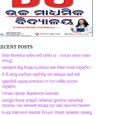
RECENT POSTS
ନିମ୍ନ ଲିଙ୍କରେ କ୍ଲିକ କରି ଆଜିର ଇ – ପେପର ଡାଉନ ଲୋଡ
କରନ୍ତୁ
ସରସ୍ଵତୀ ଶିଶୁ ବିଦ୍ୟା ମନ୍ଦିରରେ ଜ୍ଞାନ ବିଜ୍ଞାନ ମେଳା ଅନୁଷ୍ଠିତ !
ବି.ଡି.ଓଙ୍କୁ ଭେଟିଲେ ପ୍ରତିନିଧି ଦଳ ସହାୟତା ପାଇଁ ଦାବି
ପୁଷ୍ପଗିରି ପ୍ରେସ୍ ଫୋରମର ୧୧ ତମ ବାର୍ଷିକ ଉତ୍ସବ
ଅନୁଷ୍ଠିତ
ଅବସର ପ୍ରାପ୍ତ ଶିକ୍ଷକଙ୍କ ପରଲୋକ
ଯାଜପୁର ଜିଲ୍ଲା ସଂସ୍କୃତି ପରିଷଦର ପୁନର୍ଗଠନ ପ୍ରକ୍ରିୟା
ଆରମ୍ଭ: ଅଣ-ସରକାରୀ ସଦସ୍ୟ ପଦ ପାଇଁ ଆବେଦନ ଆହ୍ଵାନ
ବନ୍ୟା ଅଞ୍ଚଳରେ ସହାୟତା ନିମନ୍ତେ ଜିଲ୍ଲା ପ୍ରଶାସନ ପକ୍ଷରୁ