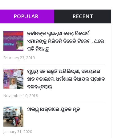
POPULAR
RECENT
ନବୀନଙ୍କ ଗୁଇନ୍ଦା ଦେଲା ରିପୋର୍ଟ
ଏମାନଙ୍କୁ ମିଳିବନି ବିଜେଡି ଟିକେଟ , ଥରେ
ପଢି ନିଅନ୍ତୁ
February 23, 2019
ମୃତ୍ୟୁ ସହ ଲଢୁଛି ଅଭିଲିପ୍ସା, ସହାୟତାର
ହାତ ବଢାଇଲେ ଧର୍ମଶାଳା ବିଧାୟକ ପ୍ରଣବ
ବଳବନ୍ତରାୟ
November 10, 2018
ହାଇୱ।ଧକ୍କାରେ ଯୁବକ ମୃତ
January 31, 2020