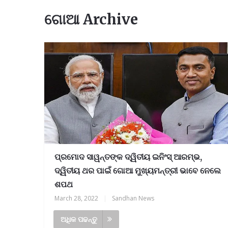
ଗୋଆ Archive
ପ୍ରମୋଦ ସାୱନ୍ତଙ୍କ ଦ୍ୱିତୀୟ ଇନିଂସ୍ ଆରମ୍ଭ,
ଦ୍ୱିତୀୟ ଥର ପାଇଁ ଗୋଆ ମୁଖ୍ୟମନ୍ତ୍ରୀ ଭାବେ ନେଲେ
ଶପଥ
March 28, 2022
|
Sandhan News
ଅଧିକ ପଢନ୍ତୁ