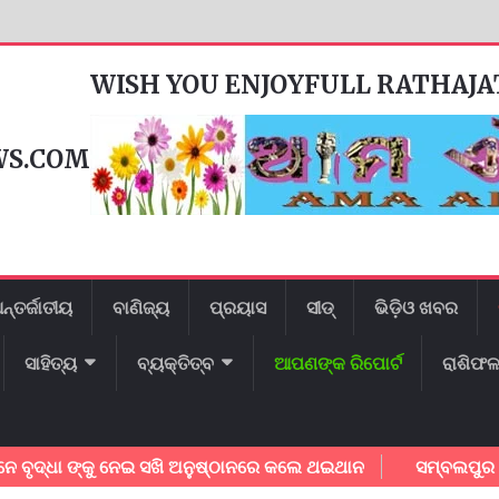
WISH YOU ENJOYFULL RATHAJ
WS.COM
ନ୍ତର୍ଜାତୀୟ
ବାଣିଜ୍ୟ
ପ୍ରୟାସ
ସୀଡ୍
ଭିଡ଼ିଓ ଖବର
ସାହିତ୍ୟ
ବ୍ୟକ୍ତିତ୍ବ
ଆପଣଙ୍କ ରିପୋର୍ଟ
ରାଶିଫ
୍ଧା ଙ୍କୁ ନେଇ ସଖି ଅନୁଷ୍ଠାନରେ କଲେ ଥଇଥାନ
ସମ୍ବଲପୁର ମହାନଗର