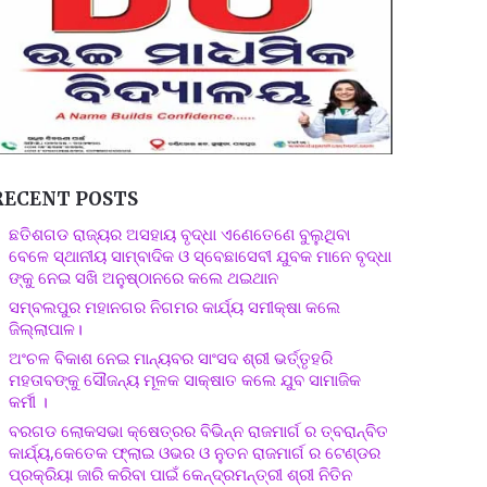
RECENT POSTS
ଛତିଶଗଡ ରାଜ୍ୟର ଅସହାୟ ବୃଦ୍ଧା ଏଣେତେଣେ ବୁଲୁଥିବା
ବେଳେ ସ୍ଥାନୀୟ ସାମ୍ବାଦିକ ଓ ସ୍ବେଛାସେବୀ ଯୁବକ ମାନେ ବୃଦ୍ଧା
ଙ୍କୁ ନେଇ ସଖି ଅନୁଷ୍ଠାନରେ କଲେ ଥଇଥାନ
ସମ୍ବଲପୁର ମହାନଗର ନିଗମର କାର୍ଯ୍ୟ ସମୀକ୍ଷା କଲେ
ଜିଲ୍ଲାପାଳ।
ଅଂଚଳ ବିକାଶ ନେଇ ମାନ୍ୟବର ସାଂସଦ ଶ୍ରୀ ଭର୍ତ୍ତୃହରି
ମହତାବଙ୍କୁ ସୌଜନ୍ୟ ମୂଳକ ସାକ୍ଷାତ କଲେ ଯୁବ ସାମାଜିକ
କର୍ମୀ ।
ବରଗଡ ଲୋକସଭା କ୍ଷେତ୍ରର ବିଭିନ୍ନ ରାଜମାର୍ଗ ର ତ୍ବରାନ୍ବିତ
କାର୍ଯ୍ୟ,କେତେକ ଫ୍ଲାଇ ଓଭର ଓ ନୁତନ ରାଜମାର୍ଗ ର ଟେଣ୍ଡର
ପ୍ରକ୍ରିୟା ଜାରି କରିବା ପାଇଁ କେନ୍ଦ୍ରମନ୍ତ୍ରୀ ଶ୍ରୀ ନିତିନ