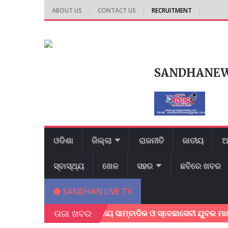
ABOUT US
CONTACT US
RECRUITMENT
SANDHANE
ଓଡିଶା
ଜିଲ୍ଲା
ରାଜନୀତି
ଜାତୀୟ
ଆ
ସ୍ବାସ୍ଥ୍ୟ
ଖେଳ
ସହର
ଛବିରେ ଖବର
SANDHAN LIVE TV
ତାଜା ଖବର
 ବୁଲୁଥିବା ବେଳେ ସ୍ଥାନୀୟ ସାମ୍ବାଦିକ ଓ ସ୍ବେଛାସେବୀ ଯୁବକ ମାନେ ବୃଦ