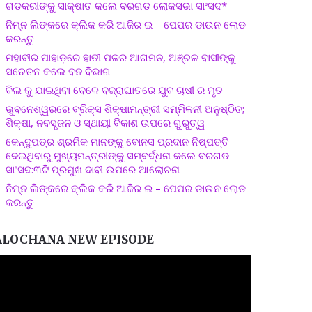
ଗଡକରୀଙ୍କୁ ସାକ୍ଷାତ କଲେ ବରଗଡ ଲୋକସଭା ସାଂସଦ*
ନିମ୍ନ ଲିଙ୍କରେ କ୍ଲିକ କରି ଆଜିର ଇ – ପେପର ଡାଉନ ଲୋଡ
କରନ୍ତୁ
ମହାବୀର ପାହାଡ଼ରେ ହାତୀ ପଳର ଆଗମନ, ଅଞ୍ଚଳ ବାସୀଙ୍କୁ
ସଚେତନ କଲେ ବନ ବିଭାଗ
ବିଲ କୁ ଯାଇଥିବା ବେଳେ ବଜ୍ରାଘାତରେ ଯୁବ ଚାଷୀ ର ମୃତ
ଭୁବନେଶ୍ୱରରେ ବ୍ରିକ୍ସ ଶିକ୍ଷାମନ୍ତ୍ରୀ ସମ୍ମିଳନୀ ଅନୁଷ୍ଠିତ;
ଶିକ୍ଷା, ନବସୃଜନ ଓ ସ୍ଥାୟୀ ବିକାଶ ଉପରେ ଗୁରୁତ୍ୱ
କେନ୍ଦୁପତ୍ର ଶ୍ରମିକ ମାନଙ୍କୁ ବୋନସ ପ୍ରଦାନ ନିଷ୍ପତ୍ତି
ଦେଇଥିବାରୁ ମୁଖ୍ୟମନ୍ତ୍ରୀଙ୍କୁ ସମ୍ବର୍ଦ୍ଧନା କଲେ ବରଗଡ
ସାଂସଦ:୩ଟି ପ୍ରମୁଖ ଦାବୀ ଉପରେ ଆଲୋଚନା
ନିମ୍ନ ଲିଙ୍କରେ କ୍ଲିକ କରି ଆଜିର ଇ – ପେପର ଡାଉନ ଲୋଡ
କରନ୍ତୁ
ALOCHANA NEW EPISODE
ideo
layer