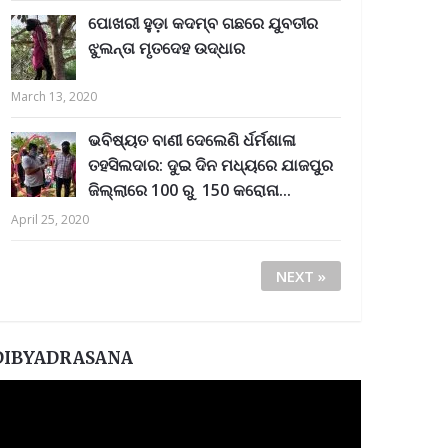
ପୋଖରୀ ହୁଡ଼ା କଦମ୍ବ ଗଛରେ ଯୁବତୀର
ଝୁଲନ୍ତା ମୃତଦେହ ଉଦ୍ଧାର
March 13, 2020
ଭବିଷ୍ୟତ ବାଣୀ ଦେଲେଣି ର୍ଧର୍ମଶାଳା
ତହସିଲଦାର: ଦୁଇ ଦିନ ମଧ୍ୟରେ ଯାଜପୁର
ଜିଲ୍ଲାରେ 100 ରୁ 150 କରୋନା...
April 25, 2020
NEXT »
DIBYADRASANA
ideo
layer