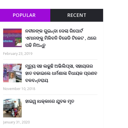
POPULAR
RECENT
ନବୀନଙ୍କ ଗୁଇନ୍ଦା ଦେଲା ରିପୋର୍ଟ
ଏମାନଙ୍କୁ ମିଳିବନି ବିଜେଡି ଟିକେଟ , ଥରେ
ପଢି ନିଅନ୍ତୁ
February 23, 2019
ମୃତ୍ୟୁ ସହ ଲଢୁଛି ଅଭିଲିପ୍ସା, ସହାୟତାର
ହାତ ବଢାଇଲେ ଧର୍ମଶାଳା ବିଧାୟକ ପ୍ରଣବ
ବଳବନ୍ତରାୟ
November 10, 2018
ହାଇୱ।ଧକ୍କାରେ ଯୁବକ ମୃତ
January 31, 2020