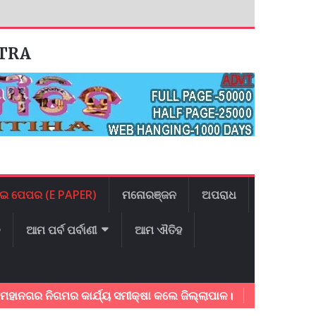
ATRA
ଇ ପେପର (E PAPER)
ମନୋରଞ୍ଜନ
ଅପରାଧ
ଳ
ଆମ ପର୍ବ ପର୍ବାଣୀ
ଆମ ଐତିହ
 ନିଗମର କାର୍ଯ୍ୟ ସମୀକ୍ଷା କଲେ ଜିଲ୍ଲାପାଳ।
ଅଂଚଳ ବିକାଶ ନେଇ ମ