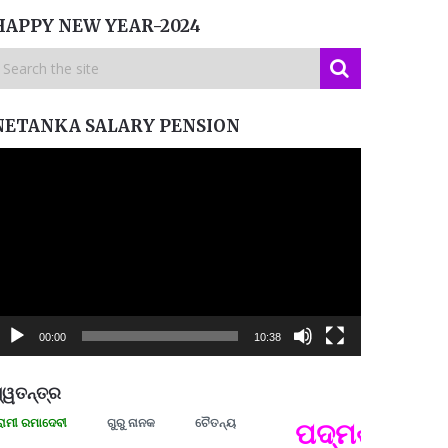
HAPPY NEW YEAR-2024
NETANKA SALARY PENSION
ideo
layer
00:00
10:38
୍ୱତନ୍ତ୍ର
ରମାଦେବୀ
ଗୁରୁ ନାନକ
ଚୈତନ୍ୟ
ପଦ୍ମଶ୍ରୀ ଜୟନ୍
ପ୍ରତ୍
Budd
ପରାଧୀ