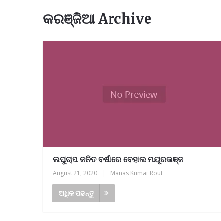
କରଞ୍ଜିଆ Archive
ଲଘୁଚାପ ଜନିତ ବର୍ଷାରେ ବେହାଲ ମୟୂରଭଞ୍ଜ
August 21, 2020
|
Manas Kumar Rout
ଅଧିକ ପଢନ୍ତୁ